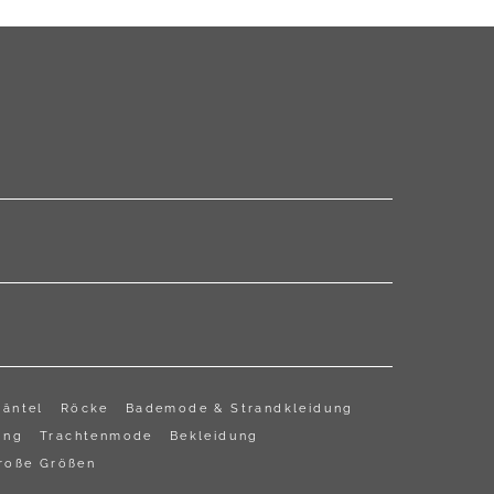
G
Mäntel
Röcke
Bademode & Strandkleidung
ung
Trachtenmode
Bekleidung
roße Größen