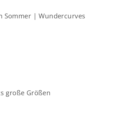
im Sommer | Wundercurves
oks große Größen