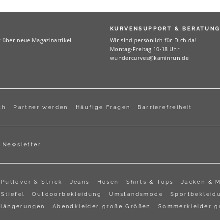
KURVENSUPPORT & BERATUN
t über neue Magazinartikel
Wir sind persönlich für Dich da!
Montag-Freitag 10-18 Uhr
wundercurves@kaminrun.de
ch
Partner werden
Häufige Fragen
Barrierefreiheit
Newsletter
Pullover & Strick
Jeans
Hosen
Shirts & Tops
Jacken & 
Stiefel
Outdoorbekleidung
Umstandsmode
Sportbekleid
rlängerungen
Abendkleider große Größen
Sommerkleider g