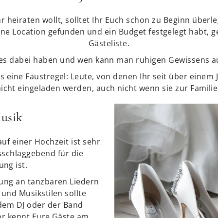
 heiraten wollt, solltet Ihr Euch schon zu Beginn überl
ne Location gefunden und ein Budget festgelegt habt, g
Gästeliste.
lles dabei haben und wen kann man ruhigen Gewissens a
 es eine Faustregel: Leute, von denen Ihr seit über einem 
cht eingeladen werden, auch nicht wenn sie zur Famili
Musik
uf einer Hochzeit ist sehr
usschlaggebend für die
ng ist.
ung an tanzbaren Liedern
 und Musikstilen sollte
dem DJ oder der Band
hr kennt Eure Gäste am