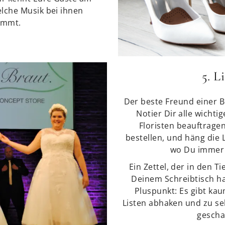
elche Musik bei ihnen
ommt.
5. L
Der beste Freund einer Br
Notier Dir alle wichti
Floristen beauftrage
bestellen, und häng die L
wo Du immer 
Ein Zettel, der in den T
Deinem Schreibtisch hau
Pluspunkt: Es gibt ka
Listen abhaken und zu se
geschaf