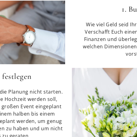
1. B
Wie viel Geld seid Ih
Verschafft Euch eine
Finanzen und überleg
welchen Dimensionen 
vorst
 festlegen
ie Planung nicht starten.
e Hochzeit werden soll,
m großen Event eingeplant
inem halben bis einem
 geplant werden, um genug
gen zu haben und um nicht
s zu geraten.