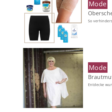
Mode
Obersche
So verhinder
Mode
Brautmut
Entdecke wun