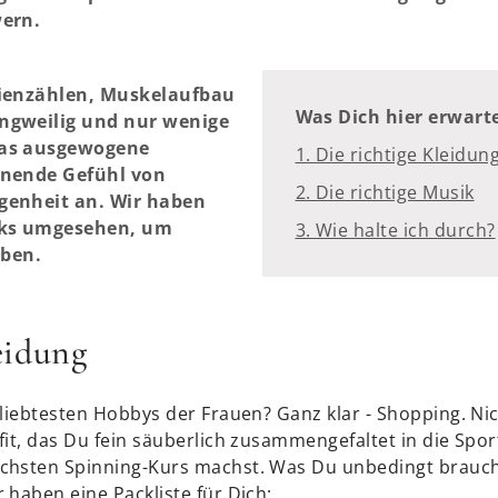
wern.
rienzählen, Muskelaufbau
Was Dich hier erwarte
ngweilig und nur wenige
das ausgewogene
1. Die richtige Kleidun
nnende Gefühl von
2. Die richtige Musik
genheit an. Wir haben
cks umgesehen, um
3. Wie halte ich durch?
iben.
eidung
liebtesten Hobbys der Frauen? Ganz klar - Shopping. Nic
it, das Du fein säuberlich zusammengefaltet in die Spor
chsten Spinning-Kurs machst. Was Du unbedingt brauch
 haben eine Packliste für Dich: