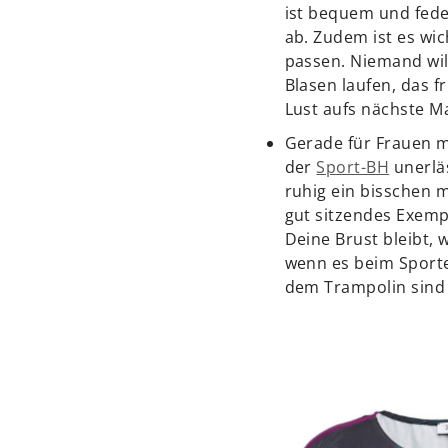
ist bequem und fed
ab. Zudem ist es wich
passen. Niemand will
Blasen laufen, das f
Lust aufs nächste Ma
Gerade für Frauen m
der
Sport-BH
unerläs
ruhig ein bisschen m
gut sitzendes Exempl
Deine Brust bleibt, 
wenn es beim Sporte
dem Trampolin sind