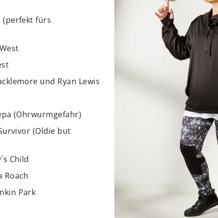
(perfekt fürs
 West
st
acklemore und Ryan Lewis
Pepa (Ohrwurmgefahr)
Survivor (Oldie but
`s Child
a Roach
nkin Park