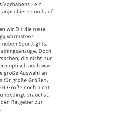
s Vorhabens - ein
e anprobieren und auf
en wir Dir die neue
ego
wärmstens
u neben Sporttights,
Trainingsanzüge. Doch
sachen, die nicht nur
ern optisch auch was
ne große Auswahl an
s für große Größen.
 BH-Größe noch nicht
 unbedingt brauchst,
nden Ratgeber zur
.
ggings