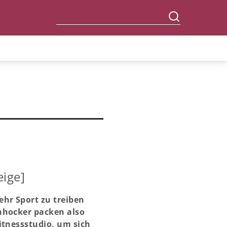
eige]
hr Sport zu treiben
nhocker packen also
itnessstudio, um sich