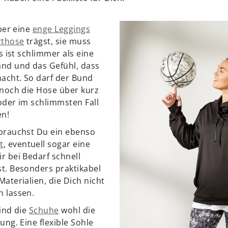
eber eine
enge Leggings
rthose
trägst, sie muss
s ist schlimmer als eine
nd und das Gefühl, dass
macht. So darf der Bund
 noch die Hose über kurz
oder im schlimmsten Fall
en!
brauchst Du ein ebenso
t
, eventuell sogar eine
ir bei Bedarf schnell
t. Besonders praktikabel
aterialien, die Dich nicht
 lassen.
ind die
Schuhe
wohl die
ung. Eine flexible Sohle