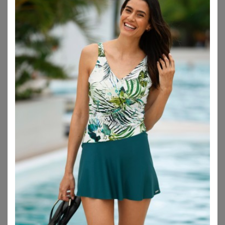
YOURS
YOURS
Yours Badeanzug In Schwarz Mit Tropischem Zebraprint Und Tiefem Ausschnitt Size 42
Yours Bikinihose In Schwarz Mit Extrahohem Bund Und Abstraktem Muster Size 42
55,00
€
29,00
€
ZU
YOURS CLOTHING
ZU
YOURS CLOTHING