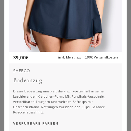
39,00
€
inkl. Mwst. zzgl.
5,99€
Versandkosten
SHEEGO
Badeanzug
Dieser Badeanzug umspielt die Figur vorteilhaft in seiner
kaschierenden Kleidchen-Form. Mit Rundhals-Ausschnitt,
verstellbaren Traegern und weichen Softcups mit
Unterbrustband. Raffungen zwischen den Cups. Gerader
Rueckenausschnitt.
SHEEGO BY JOE BROWNS
SHEEGO
Tankini-Oberteil
Bikini-Oberteil
VERFÜGBARE FARBEN
34,99
€
49,99
€