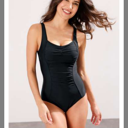
ZU
YOURS CLOTHING
ZU
OTTO
VENICE BEACH
ULLA POPKEN
Venice Beach Tankini mit schönem Sommerprint
Ulla Popken Badekleid Badekleid Drapierung Softcups
74,99
€
59,99
€
4.5
★
★
★
★
★
(
96
)
4.5
★
★
★
★
★
(
4
)
ZU
OTTO
ZU
OTTO