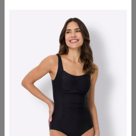
YOURS
ELOMI
Yours Bikinihose In Rosa Mit Tropischem Printmix Und Superhohem Bund Size 42
Elomi Bandeau-Bikini Ocean Avenue Bikini Bandeau BH G-K Cup
29,00
€
53,56
€
ZU
YOURS CLOTHING
ZU
OTTO
1
2
3
4
5
>