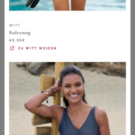
WITT
Badeanzug
49,99
€
ZU
WITT WEIDEN
LASCANA
LASCANA
LASCANA Damen Badeanzug braun-bedruckt Gr.48 Cup A
LASCANA Damen Badeanzug schwarz-goldfarben Gr.48 Cup D
74,99
€
79,99
€
ZU
LASCANA
ZU
LASCANA