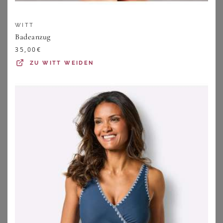
WITT
Badeanzug
35,00
€
ZU
WITT WEIDEN
CHARMLINE
CHARMLINE
Charmline Shape-Badeanzug Textured Dimension schwarz
Charmline Shape-Badeanzug Essential Classics lila
99,99
€
74,99
€
ZU
BREUNINGER