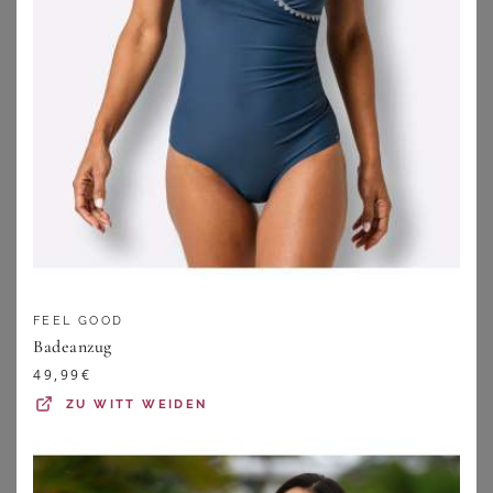
ZU
BREUNINGER
FEEL GOOD
Badeanzug
49,99
€
ZU
WITT WEIDEN
BONPRIX
BONPRIX
Badekleid mit breiten Trägern
Shape-Badeanzug
49,99
€
40,99
€
ZU
BONPRIX
ZU
BONPRIX