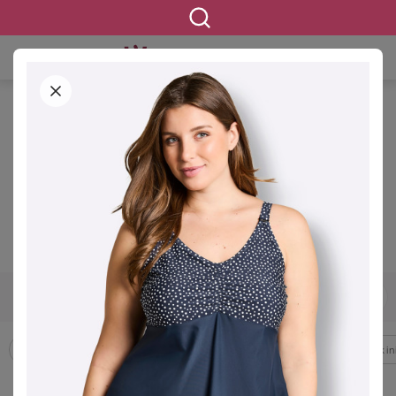
STARTSEITE
BEKLEIDUNG
BADEMODE &
STRANDKLEIDUNG
Bademode & Strandkleidung in
großen Größen
3947 ERGEBNISSE
42
44
46
48
50
52
54
GRÖSSE
Badeanzüge
Badekleider
Bikinis
Strandbekleidung
Tankin
FILTERN