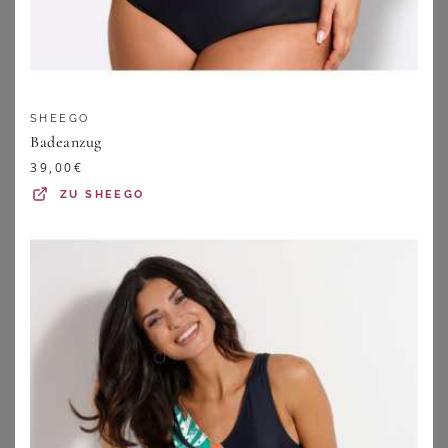
SHEEGO
Badeanzug
39,00
€
ZU
SHEEGO
SHEEGO
SHEEGO
Badeanzug
Tankini-Oberteil
39,00
€
59,99
€
ZU
SHEEGO
ZU
SHEEGO