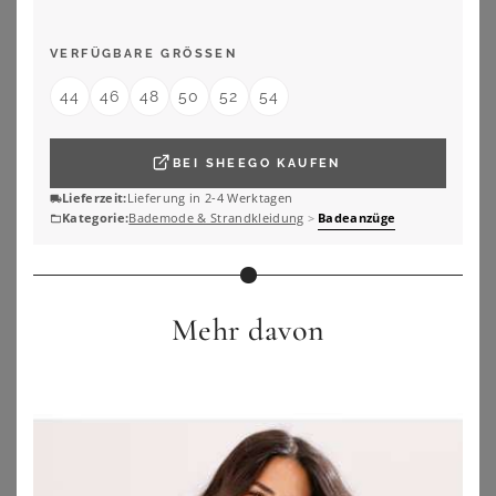
ZU
SHEEGO
ZU
SHEEGO
VERFÜGBARE GRÖSSEN
44
46
48
50
52
54
BEI
SHEEGO
KAUFEN
Lieferzeit:
Lieferung in 2-4 Werktagen
Kategorie:
Bademode & Strandkleidung
>
Badeanzüge
Mehr davon
LIMITED COLLECTION
ULLA DESSOUS
Limited Collection Limited Collection – Bikinioberteil In Rot Mit Streifensize 44
Ulla Dessous Badeanzug Badeanzug mit Bügel Monaco (Stück, 1-St) genähte Cups, Uni, Materialmix
40,00
€
174,95
€