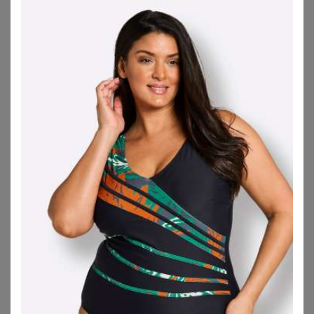
WITT
WITT
Badeanzug
Badeanzug
39,00
€
49,99
€
ZU
WITT WEIDEN
ZU
WITT WEIDEN