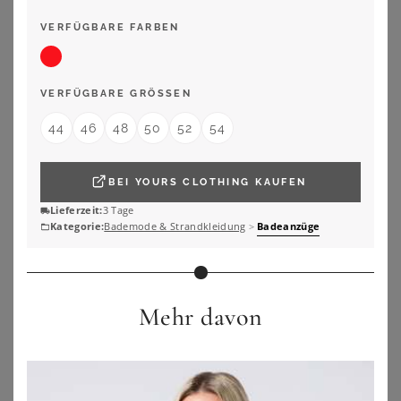
ZU
SHEEGO
ZU
SHEEGO
VERFÜGBARE FARBEN
VERFÜGBARE GRÖSSEN
44
46
48
50
52
54
BEI
YOURS CLOTHING
KAUFEN
Lieferzeit:
3 Tage
Kategorie:
Bademode & Strandkleidung
>
Badeanzüge
Mehr davon
LIMITED COLLECTION
ULLA DESSOUS
Limited Collection Limited Collection – Bikinioberteil In Rot Mit Streifensize 44
Ulla Dessous Badeanzug Badeanzug mit Bügel Monaco (Stück, 1-St) genähte Cups, Uni, Materialmix
40,00
€
174,95
€