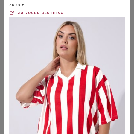
26,00
€
ZU
YOURS CLOTHING
YOURS
ELOMI
Yours Bikinihose In Rosa Mit Tropischem Printmix Und Superhohem Bund Size 42
Elomi Bandeau-Bikini Ocean Avenue Bikini Bandeau BH G-K Cup
29,00
€
53,56
€
ZU
YOURS CLOTHING
ZU
OTTO
1
2
3
4
5
>