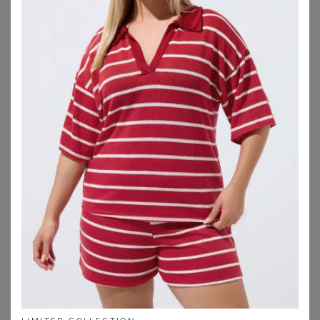
Das erwartet Dich hier:
Welche Bademode für welchen Figurtyp
Marken für Plus Size Bademode
Materialratgeber
Bademode-Modelle
1. Welche Bademode in großen Größen für
welchen Figurtyp?
Unsere besten Tipps für Plus-Size Bademode für mollige
Frauen: Damit Du Deine Kurven mit Bademode in großen
Größen bestmöglich in Szene setzen kannst, sollte die
ausgewählte Bademode zu Deinem
Figurtypen
passen.
Bademode für den Figurtyp A:
Hast Du zum Beispiel