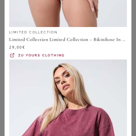
LIMITED COLLECTION
Limited Collection Limited Collection – Bikinihose In Rot Mit Streifensize 44
29,00
€
ZU
YOURS CLOTHING
CHARMLINE
CHARMLINE
Charmline Shape-Badeanzug Textured Dimension schwarz
Charmline Shape-Badeanzug Essential Classics lila
99,99
€
74,99
€
ZU
BREUNINGER