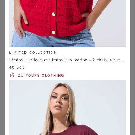
LIMITED COLLECTION
Limited Collection Limited Collection – Gehäkeltes Hemd In Rotsize 42-44
40,00
€
ZU
YOURS CLOTHING
SHEEGO
SHEEGO
Badeanzug
Tankini-Oberteil
39,00
€
59,99
€
ZU
SHEEGO
ZU
SHEEGO