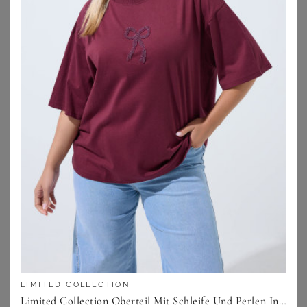
ELOMI
CREAMY FABRICS
Elomi Badeanzug Sunset Shimmer Badeanzug ohne Bügel G-L Cup
Twist Bikini mit Shaping Bikinihose
86,95
€
69,99
€
ZU
OTTO
ZU
CREAMY FABRICS
LIMITED COLLECTION
Limited Collection Oberteil Mit Schleife Und Perlen In Dunkelrot Size 40