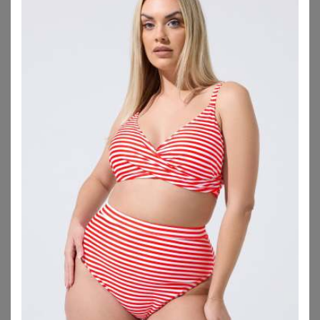
ZU
YOURS CLOTHING
ZU
OTTO
VENICE BEACH
ULLA POPKEN
Venice Beach Tankini mit schönem Sommerprint
Ulla Popken Badekleid Badekleid Drapierung Softcups
74,99
€
59,99
€
4.5
★
★
★
★
★
(
96
)
4.5
★
★
★
★
★
(
4
)
ZU
OTTO
ZU
OTTO