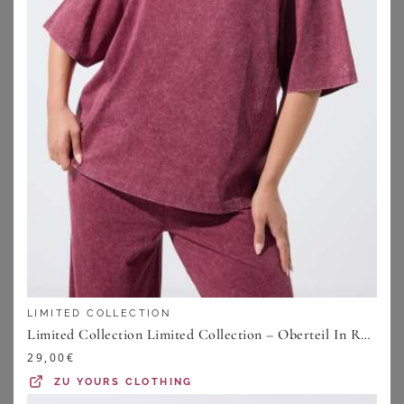
ZU
BREUNINGER
LIMITED COLLECTION
Limited Collection Limited Collection – Oberteil In Rot Mit Acidwaschung Und Nahtdetailsize 42
BONPRIX
BONPRIX
Badekleid mit breiten Trägern
Shape-Badeanzug
29,00
€
49,99
€
40,99
€
ZU
YOURS CLOTHING
ZU
BONPRIX
ZU
BONPRIX