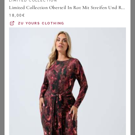
LIMITED COLLECTION
ausgeprägte Hüften und einen schmalen
Limited Collection Oberteil In Rot Mit Streifen Und Rugbykragen Size 38
Oberkörper (
Figurtyp A
), kannst Du das Verhältnis
18,00
€
von Schultern und Hüfte am besten mit auffälligen
ZU
YOURS CLOTHING
Farben oder Mustern im Oberkörperbereich
ausgleichen. Auch Raffungen oder Volants in diesem
Bereich kaschieren die untere Körperhälfte. Ein
hoher Beinausschnitt verlängert Deine Beine
zusätzlich.
Bademode für den Figurtyp V:
Ist Dein
Schulter-/Brustbereich breiter als Dein Becken
(
Figurtyp V
), solltest Du auf Bademode in großen
Größen mit wilden Mustern und auffälligen Details
im Oberkörperbereich lieber verzichten und
stattdessen auf einfarbige Bikinioberteile im
Neckholder-Stil und einen tiefen V-Ausschnitt
setzen.
Bademode für den Figurtyp O:
Als
Figurtyp O
mit
etwas mehr Bauch kannst Du ganz auf Deine