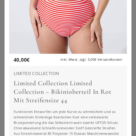
40,00
€
inkl. Mwst. zzgl.
5,00€
Versandkosten
LIMITED COLLECTION
Limited Collection Limited
Collection – Bikinioberteil In Rot
Mit Streifensize 44
Funktionen Entworfen um jede Kurve zu schmeicheln und zu
schmeicheln Einfarbige Koerbchen fuer eine verbesserte
SHEEGO BY JOE BROWNS
SHEEGO
Brustpolsterung die das Selbstvertrauen staerkt UPF25-Schutz
Tankini-Oberteil
Bikini-Oberteil
Chlorabweisend Schnelltrocknender Stoff Gestreifte Streifen
Aus Stretchmaterial 85 Polyester 15 Elastan Maschinenwaesche
34,99
€
49,99
€