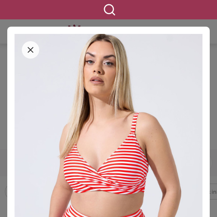
STARTSEITE
BEKLEIDUNG
BADEMODE &
STRANDKLEIDUNG
Bademode & Strandkleidung in
großen Größen
3947 ERGEBNISSE
42
44
46
48
50
52
54
GRÖSSE
Badeanzüge
Badekleider
Bikinis
Strandbekleidung
Tankin
FILTERN