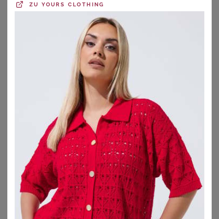
ZU
YOURS CLOTHING
WITT
WITT
Badeanzug
Badeanzug
39,00
€
49,99
€
ZU
WITT WEIDEN
ZU
WITT WEIDEN