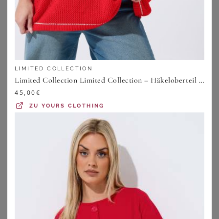
LIMITED COLLECTION
Limited Collection Limited Collection – Häkeloberteil In Rot Mit 87Aufdrucksize 50-52
45,00
€
ZU
YOURS CLOTHING
LASCANA
LASCANA
LASCANA Damen Badeanzug braun-bedruckt Gr.48 Cup A
LASCANA Damen Badeanzug schwarz-goldfarben Gr.48 Cup D
74,99
€
79,99
€
ZU
LASCANA
ZU
LASCANA