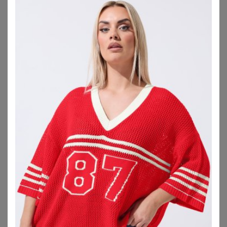
YOURS
YOURS
Yours Badeanzug In Schwarz Mit Tropischem Zebraprint Und Tiefem Ausschnitt Size 42
Yours Bikinihose In Schwarz Mit Extrahohem Bund Und Abstraktem Muster Size 42
55,00
€
29,00
€
ZU
YOURS CLOTHING
ZU
YOURS CLOTHING