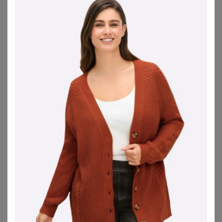
SHEEGO
SHEEGO
Jacquardstrickjacke
Strickjacke
78,99
€
44,99
€
ZU
SHEEGO
ZU
SHEEGO