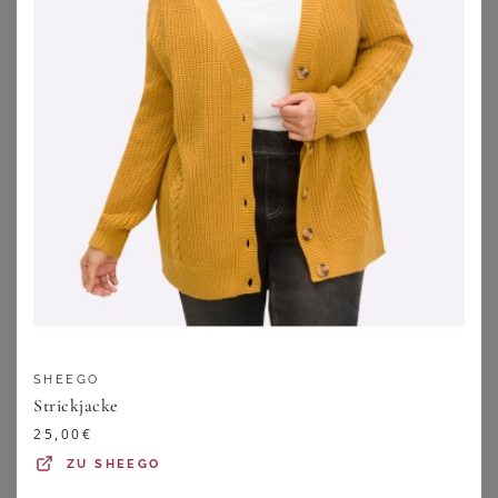
YOEK
SIEH AN!
YOEK Cardigan Damen Strickjacke mit Langarm
Sieh an! Strickjacke Strickjacke Langarm Jersey, Zopfmuster
99,95
€
35,00
€
3.0
★
★
★
★
★
(
1
)
ZU
OTTO
SHEEGO
ZU
OTTO
Strickjacke
25,00
€
ZU
SHEEGO