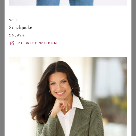
WITT
Strickjacke
59,99
€
ZU
WITT WEIDEN
SHEEGO
SHEEGO
Strickjacke
Shirtjacke
44,99
€
39,99
€
ZU
SHEEGO
ZU
SHEEGO