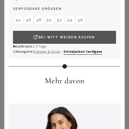
ZU
SHEEGO
ZU
SHEEGO
VERFÜGBARE GRÖSSEN
44
46
48
50
52
54
56
BEI
WITT WEIDEN
KAUFEN
Lieferzeit:
2-4 Tage
Kategorie:
Pullover & Strick
>
Strickjacken Cardigans
Mehr davon
SHEEGO
SHEEGO
Feinstrickjacke
Strickjacke
78,99
€
67,99
€