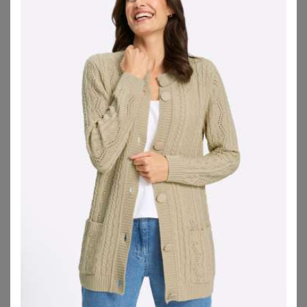
SHEEGO
SHEEGO
Strickjacke
Strickjacke
44,99
€
25,00
€
ZU
SHEEGO
ZU
SHEEGO