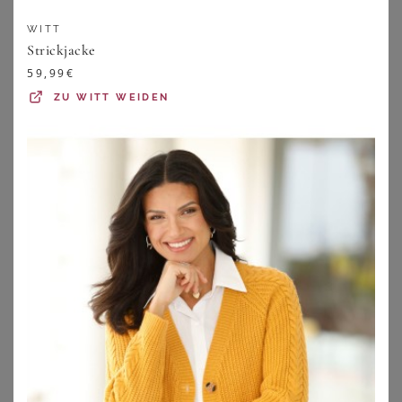
WITT
Strickjacke
59,99
€
ZU
WITT WEIDEN
SHEEGO
WITT
Strickjacke
Strickjacke
35,99
€
27,00
€
ZU
SHEEGO
ZU
WITT WEIDEN