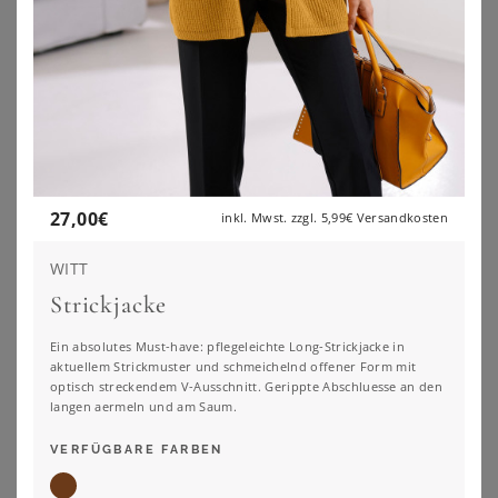
27,00
€
inkl. Mwst. zzgl.
5,99€
Versandkosten
WITT
Strickjacke
Ein absolutes Must-have: pflegeleichte Long-Strickjacke in
aktuellem Strickmuster und schmeichelnd offener Form mit
optisch streckendem V-Ausschnitt. Gerippte Abschluesse an den
langen aermeln und am Saum.
SHEEGO
SHEEGO
VERFÜGBARE FARBEN
Strickjacke
Shirtjacke
44,99
€
44,99
€