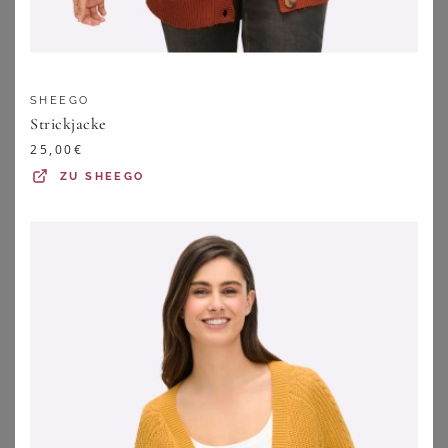
SHEEGO
Strickjacke
25,00
€
ZU
SHEEGO
WITT
SHEEGO
Strickjacke
Kapuzenstrickjacke
27,00
€
56,99
€
ZU
WITT WEIDEN
ZU
SHEEGO