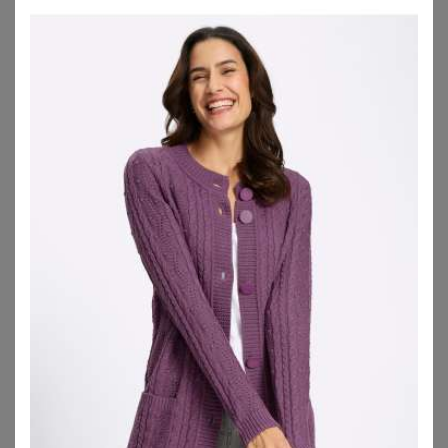
BONPRIX
SHEEGO
Feinstrick-Cardigan mit Streifen
Jacquardstrickjacke
17,99
€
29,00
€
ZU
BONPRIX
ZU
SHEEGO
1
2
3
4
5
>