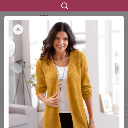
STARTSEITE
BEKLEIDUNG
PULLOVER & STRICK
STRICKJACKEN CARDIGANS
Strickjacken & Cardigans in
großen Größen
2415 ERGEBNISSE
42
44
46
48
50
52
54
GRÖSSE
Boleros
Long Cardigans
Pullover
Strickjacken Cardigans
FILTERN