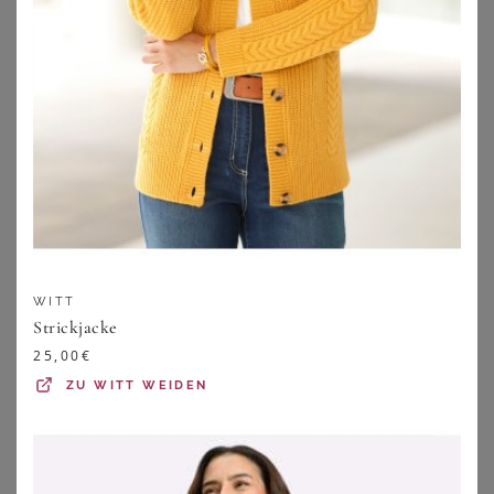
WITT
Strickjacke
25,00
€
LAURA SCOTT CURVE
YOEK
ZU
WITT WEIDEN
Laura Scott CURVE Strickjacke Große Größen aus angenehmem fließendem Jerseymaterial
YOEK Cardigan Damen Strickjacke Große Größen
49,99
€
97,50
€
4.2
★
★
★
★
★
(
6
)
ZU
OTTO
ZU
OTTO