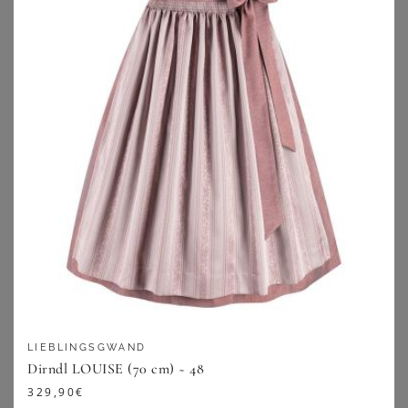
BONPRIX
KRÜGER
Dirndl mit glänzendem Mieder (2-tlg.Set)
Dirndl Lanessa (70cm)
149,99
€
249,00
€
ZU
BONPRIX
ZU
KRÜGER DIRNDL
LIEBLINGSGWAND
Dirndl LOUISE (70 cm) ~ 48
329,90
€