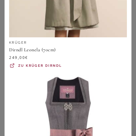
KRÜGER
Dirndl Leonela (70cm)
249,00
€
ZU
KRÜGER DIRNDL
MARJO
MARJO
MarJo Dirndl Samt Dirndl 2tlg. - MÖNCHSROTH - puderrosa
MarJo Dirndl Midi Dirndl 2tlg. - PEGNITZ - pastellgrau
234,85
€
214,85
€
5.0
★
★
★
★
★
(
2
)
ZU
OTTO
ZU
OTTO