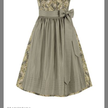
BONPRIX
BONPRIX
Dirndl mit Samt in Midilänge (2-tlg.Set)
Dirndl und Schürze (2-tlg.Set)
99,99
€
69,99
€
ZU
BONPRIX
ZU
BONPRIX