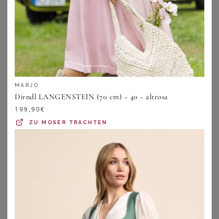
MARJO
Dirndl LANGENSTEIN (70 cm) ~ 40 ~ altrosa
199,90
€
ZU
MOSER TRACHTEN
BONPRIX
ALPENGLANZ
Dirndl mit Samt-Mieder und Satin-Schürze (2-tlg.Set)
Midi Dirndl 65 cm flieder taupe Sina 014680 ~ 48
99,99
€
239,95
€
ZU
BONPRIX
ZU
MOSER TRACHTEN