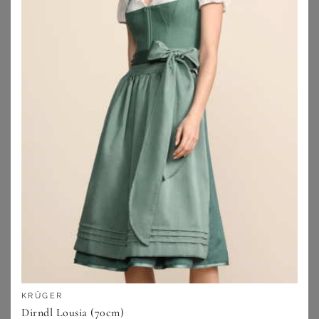
KRÜGER
KRÜGER
Dirndl Cia (70cm)
Dirndl Masha (80cm)
229,00
€
289,00
€
ZU
KRÜGER DIRNDL
ZU
KRÜGER DIRNDL
KRÜGER
Dirndl Lousia (70cm)