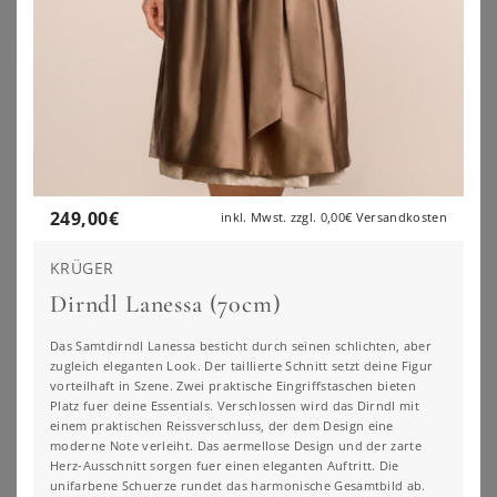
249,00
€
inkl. Mwst. zzgl.
0,00€
Versandkosten
KRÜGER
Dirndl Lanessa (70cm)
Das Samtdirndl Lanessa besticht durch seinen schlichten, aber
zugleich eleganten Look. Der taillierte Schnitt setzt deine Figur
BONPRIX
BONPRIX
vorteilhaft in Szene. Zwei praktische Eingriffstaschen bieten
Dirndl mit Pailletten Schürze (2-tlg.Set)
Dirndl mit Schürze (Doppelpack 2-tlg. Set)
Platz fuer deine Essentials. Verschlossen wird das Dirndl mit
129,99
€
139,99
€
einem praktischen Reissverschluss, der dem Design eine
moderne Note verleiht. Das aermellose Design und der zarte
ZU
BONPRIX
ZU
BONPRIX
Herz-Ausschnitt sorgen fuer einen eleganten Auftritt. Die
unifarbene Schuerze rundet das harmonische Gesamtbild ab.