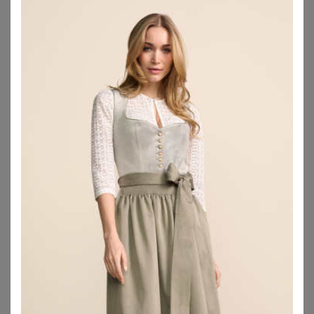
MOSER TRACHTEN
MOSER TRACHTEN
Dirndl ELENA (65 cm) ~ 50
Dirndl lang 85 cm hellblau gemustert Sophie 014668 ~ 48
159,95
€
199,90
€
ZU
MOSER TRACHTEN
ZU
MOSER TRACHTEN