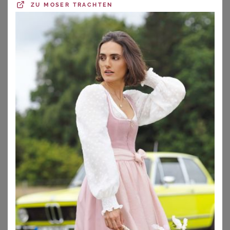
ZU
MOSER TRACHTEN
BONPRIX
MARJO
Dirndl mit Samt-Mieder und Satin-Schürze (2-tlg.Set)
MarJo Dirndl Samt Dirndl 2tlg. - ÜBERSEE - schwarz/coffee
99,99
€
234,85
€
ZU
BONPRIX
ZU
OTTO