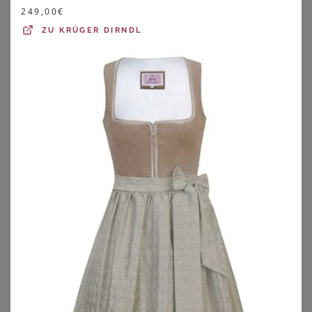
249,00
€
ZU
KRÜGER DIRNDL
BONPRIX
BONPRIX
Dirndl und Schürze (2-tlg.Set)
Dirndl mit Samt-Mieder und Satin-Schürze (2-tlg.Set)
89,99
€
99,99
€
ZU
BONPRIX
ZU
BONPRIX