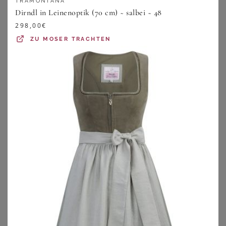
TRAMONTANA
Dirndl in Leinenoptik (70 cm) ~ salbei ~ 48
298,00
€
ZU
MOSER TRACHTEN
NÜBLER
EDELNICE
Nübler Dirndl Dirndl Lang Gerit in Beere von Nübler - Rocklänge 90 cm
Edelnice Dirndl
299,95
€
139,99
€
5.0
★
★
★
★
★
(
2
)
4.6
★
★
★
★
★
(
7
)
ZU
OTTO
ZU
OTTO
1
2
3
4
5
>
Dirndl für Mollige – Ab auf die Wiesn!