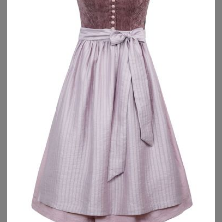
2. Welche Länge passt zu mir: mini, midi oder
lang?
3. So bindest Du Dein Dirndl große Größen
korrekt
4. Oktoberfest-Frisuren - Mit schicker Haarpracht
ab auf die Wiesn!
5. Trachten Alternativen zum Dirndl für Mollige
6. Passende Schuhe und Accessoires
7. Dirndl-Unterwäsche in großen Größen
8. Die Oberweite perfekt in Szene setzen
1. Diese Trachtenlabels musst Du kennen