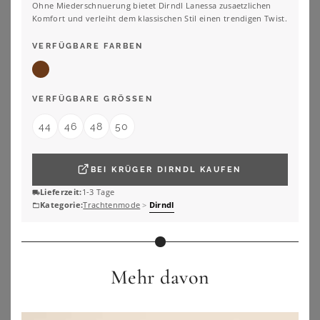
Ohne Miederschnuerung bietet Dirndl Lanessa zusaetzlichen
Komfort und verleiht dem klassischen Stil einen trendigen Twist.
VERFÜGBARE FARBEN
VERFÜGBARE GRÖSSEN
44
46
48
50
BEI
KRÜGER DIRNDL
KAUFEN
Lieferzeit:
1-3 Tage
Kategorie:
Trachtenmode
>
Dirndl
BONPRIX
BONPRIX
Dirndl mit Samt in Midilänge (2-tlg.Set)
Dirndl mit Leomuster
109,99
€
149,99
€
Mehr davon
ZU
BONPRIX
ZU
BONPRIX