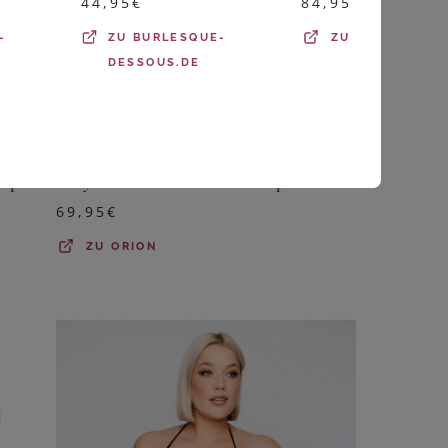
44,95
€
84,95
€
-
ZU
BURLESQUE-
ZU
ORION
DESSOUS.DE
COTTELLI CURVES
Body ouvert aus weicher elastischer Spitze
Babydoll inklusive Ouvert-Slip
69,95
€
ZU
ORION