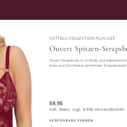
RATUNG
SECOND HAND
COTTELLI COLLECTION PLUS SIZE
WEAR
VERFÜHRERISCHE DESSOUS
Ouvert Spitzen-Strapsbo
Ouvert Strapsbody in rot Body und Halsband mit 
hrerische Dessous in großen 
Kette und Schrittkette abnehmbar Strapsbaender
1457 ERGEBNISSE
59,95
inkl. Mwst. zzgl.
4,99€
Versandkosten
VERFÜGBARE FARBEN