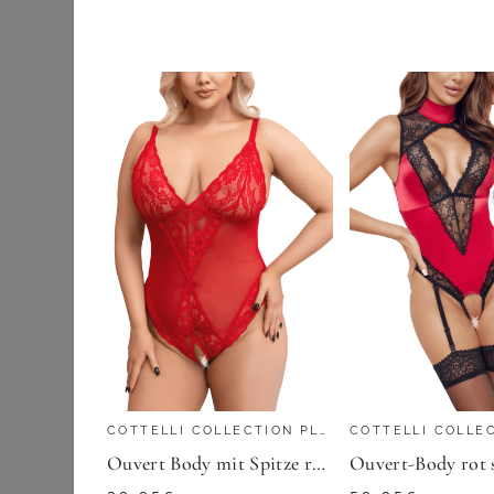
Shirts & Tops
64,95
€
Sportbekleidung
ZU
OTTO
Strumpfwaren
Trachtenmode
Umstandsmode
Wäsche & Shapewear
Bademäntel
BH Hemden
BHs
Bodies
Homewear & Casual
COTTELLI COLLECTION PLUS SIZE
COTTELLI COLLE
Ouvert Body mit Spitze rot Plus Size
Nachthemden