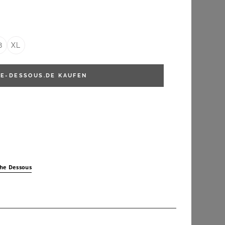
8
XL
E-DESSOUS.DE
KAUFEN
che Dessous
SUSA
Susa Body 2er Pack Body ohne Bügel Cremona (Spar-Set, 2-tlg)
Susa Body 2er Pack Body ohne Bügel London (Spar-Set, 2-tlg) verstärkte Bauchpartie