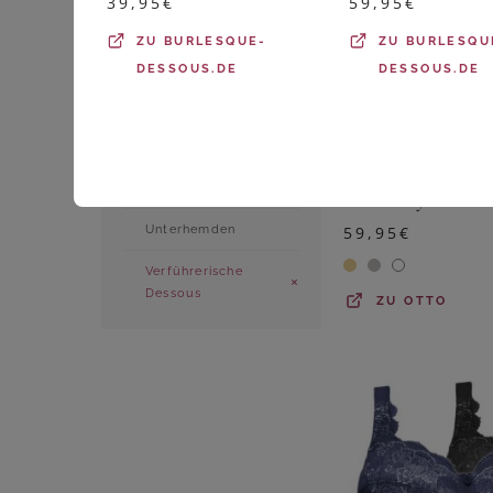
39,95
€
59,95
€
Nachtwäsche
ZU
BURLESQUE-
ZU
BURLESQU
Negligees & Babydolls
DESSOUS.DE
DESSOUS.DE
Periodenunterwäsche
Shapewear
SUSA
Slips, Strings & Pants
Unterhemden
59,95
€
Verführerische
Dessous
ZU
OTTO