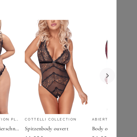
153,50
€
ZU
OTTO
COTTELLI COLLECTION PLUS SIZE
COTTELLI COLLECTION
ABIERTA FINA
Spitzenbody mit Zierschnürung Plus Size
Spitzenbody ouvert