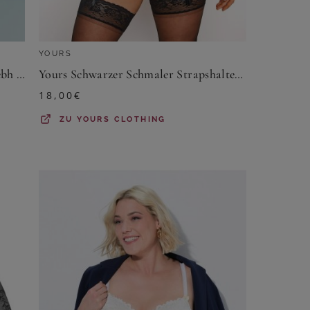
YOURS
Playful Promises Yours – Balconettebh In Schwarz Aus Netzstoffsize 100F
Yours Schwarzer Schmaler Strapshalter Aus Spitzesize 46-48
18,00
€
ZU
YOURS CLOTHING