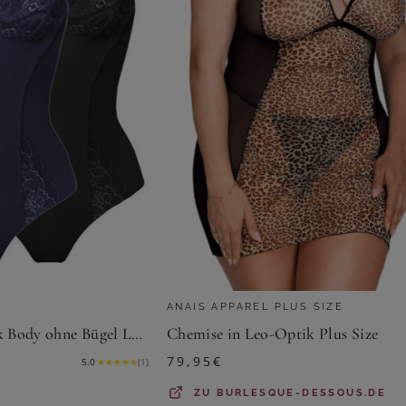
ANAIS APPAREL PLUS SIZE
Susa Body 2er Pack Body ohne Bügel Latina (Spar-Set, 2-tlg)
Chemise in Leo-Optik Plus Size
79,95
€
5.0
★
★
★
★
★
(
1
)
ZU
BURLESQUE-DESSOUS.DE