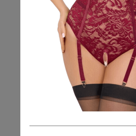
Strandkleidung
Beauty
Blusen & Tuniken
Fanmerchandise
Hosen
Jacken & Mäntel
Jeans
Kleider
Outdoorbekleidung
Pullover & Strick
Röcke
SUSA
Schuhe & Stiefel