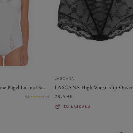
LASCANA
Susa Body Body ohne Bügel Latina (Stück, 1-tlg)
29,99
€
4.7
★
★
★
★
★
(
14
)
ZU
LASCANA