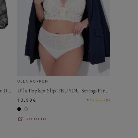
ULLA POPKEN
LASCANA High-Waist-Slip-Ouvert Damen schwarz Gr.52/54
Ulla Popken Slip TRUYOU String-Panty Spitze High Waist
13,99
€
5.0
★
★
★
★
★
(
2
)
ZU
OTTO