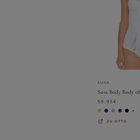
SUSA
59,95
€
+
ZU
OTTO