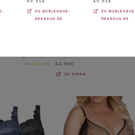
49,95
€
49,95
€
E-
ZU
BURLESQUE-
ZU
BURLESQUE
DESSOUS.DE
DESSOUS.DE
COTTELLI CURVES
Susa Body Korselett ohne Bügel Classics (Stück, 1-tlg) 360° Shaping
64,95
€
4.1
★
★
★
★
★
(
11
)
ZU
ORION