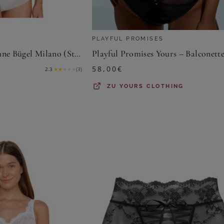
PLAYFUL PROMISES
Susa Body Body ohne Bügel Milano (Stück, 1-tlg) Bauchformend
58,00
€
2.3
★
★
★
★
★
(
3
)
ZU
YOURS CLOTHING