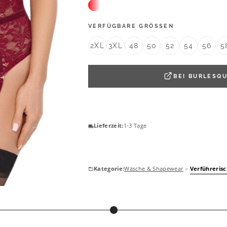
VERFÜGBARE GRÖSSEN
2XL
3XL
48
50
52
54
56
5
BEI
BURLESQU
Lieferzeit:
1-3 Tage
Kategorie:
Wäsche & Shapewear
>
Verführeris
SUSA
Susa Body Body ohne Bügel Basic (Stück, 1-tlg) formendes Vorderfutter