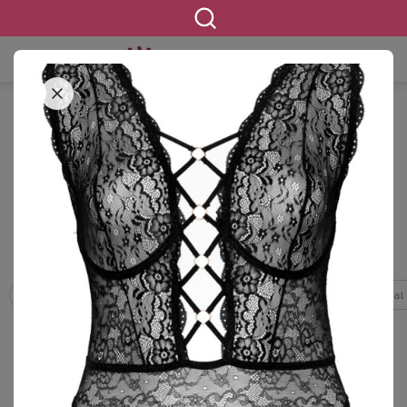
STARTSEITE
BEKLEIDUNG
WÄSCHE & SHAPEWEAR
VERFÜHRERISCHE DESSOUS
Verführerische Dessous in großen
Größen
1457 ERGEBNISSE
Bademäntel
BH Hemden
BHs
Bodies
Homewear & Casual
FILTERN