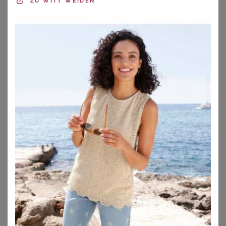
ZU
WITT WEIDEN
ZU
OTTO
PLAYFUL PROMISES
YOURS
Playful Promises Yours – Balconettebh In Schwarz Aus Netzstoffsize 100F
Yours Schwarzer Schmaler Strapshalter Aus Spitzesize 46-48
58,00
€
18,00
€
ZU
YOURS CLOTHING
ZU
YOURS CLOTHING