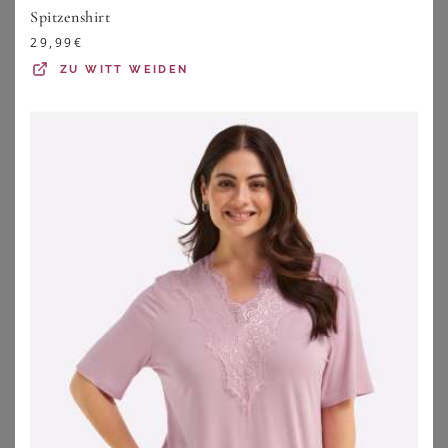
Spitzenshirt
ZU
OTTO
29,99
€
ZU
WITT WEIDEN
SUSA
SUSA
Susa Body Body ohne Bügel Classic (Stück, 1-tlg) 360° Shaping
Susa Body 2er Pack Body ohne Bügel Basic (Spar-Set, 2-tlg)
59,95
€
173,50
€
4.0
★
★
★
★
★
(
3
)