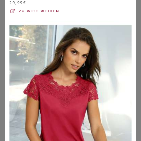
29,99
€
ZU
OTTO
ZU
OTTO
ZU
WITT WEIDEN
COTTELLI CURVES
COTTELLI CURVES
Bralette plus Straps-Slip ouvert im edlen Mix aus Satin und Spitze
Body ouvert aus Powernet mit Spitzen-Einsätzen
59,95
€
44,95
€