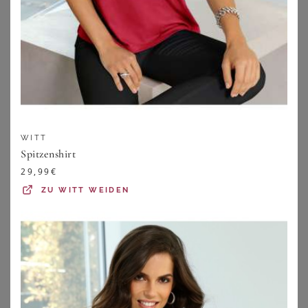
ZU
ORION
ZU
ORION
WITT
Spitzenshirt
29,99
€
ZU
WITT WEIDEN
FANTASY LINGERIE
COTTELLI COLLECTION PLUS SIZE
Strapshemd Schlangenmuster Plus Size
Ouvert Spitzen-Strapsbody in rot Plus Size
49,95
€
59,95
€
ZU
BURLESQUE-
ZU
BURLESQUE-