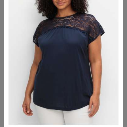
verführerischen XXL Dessous nicht unterschätzt werden.
Daher solltest Du Dir immer zunächst überlegen, was Du
akzentuieren möchtest und natürlich auch, für welchen
Anlass Du Deine besonderen Dessous für Mollige
benötigst.
Lass Dich beraten:
Verführerische Dessous
Formende Dessous
Dessous mit Wohlfühlfaktor
Dessous online shoppen
Plus Size Marken
Designs