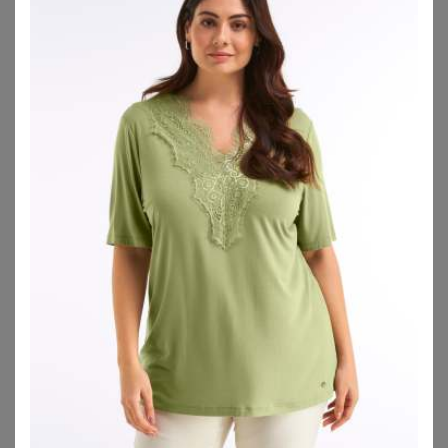
Bei formenden Dessous für Mollige geht es nicht nur
darum, den Körper zu modellieren. Vor allem soll Deine
weibliche Figur mit Corsagen, Shaping-Radler oder
Bodies
betont werden, um die Kurven toll in Szene zu setzen.
Shapewear
akzentuiert toll Deine Silhouette.
Wir haben
natürlich auch einen
Shapewear Test
für Dich
geschrieben. Richtig eingesetzt garantieren Shapewear
Dessous für Mollige einen selbstbewussten Auftritt, da Du
Dir sicher sein kannst, dass alles da ist, wo es hingehört,
und sich unter der engen Kleidung nichts abzeichnet.
Damit Deine Bodyshaping Wäsche gleichzeitig zur
Reizwäsche für große Größen wird, spielt besonders die
Farbe eine große Rolle. Rot und Schwarz wirken
besonders aufreizend, aber auch die Farben Rosa, Violet
und Weiß können besonders mit verspielten Details ihre
Wirkung entfalten.
Formende Dessous in großen Größen
passen sich Deinem Körper an wie eine zweite Haut.
Mit
Spitze oder Strasssteinen kann die Reizwäsche besonders