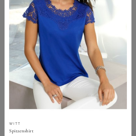
ZU
OTTO
ULLA POPKEN
SUSA
Ulla Popken Slip TRUYOU String-Panty Spitze High Waist
Susa Body Body ohne Bügel Ballina (Stück, 1-tlg) 360° Shaping
WITT
13,99
€
86,50
€
5.0
★
★
★
★
★
(
2
)
5.0
★
★
★
★
★
(
1
)
Spitzenshirt