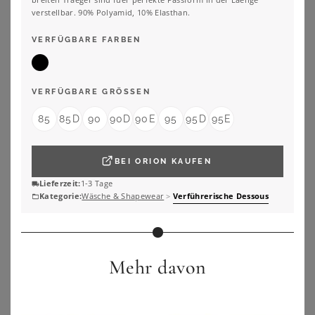
verstellbar. 90% Polyamid, 10% Elasthan.
VERFÜGBARE FARBEN
VERFÜGBARE GRÖSSEN
85
85D
90
90D
90E
95
95D
95E
BEI
ORION
KAUFEN
Lieferzeit:
1-3 Tage
Kategorie:
Wäsche & Shapewear
>
Verführerische Dessous
SUSA
SUSA
Susa Body 2er Pack Body ohne Bügel London (Spar-Set, 2-tlg) verstärkte Bauchpartie
Susa Body Korselett ohne Bügel Classics (Stück, 1-tlg) 360° Shaping
Mehr davon
153,50
€
59,95
€
4.1
★
★
★
★
★
(
11
)
ZU
OTTO
ZU
OTTO