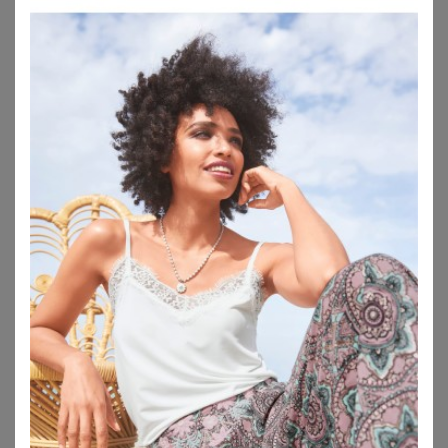
COTTELLI CURVES
COTTELLI CURVES
Body ouvert aus weicher elastischer Spitze
Babydoll inklusive Ouvert-Slip
64,95
€
69,95
€
ZU
ORION
ZU
ORION