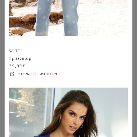
WITT
Spitzentop
39,99
€
ZU
WITT WEIDEN
SUSA
LASCANA
Susa Body Body ohne Bügel Latina (Stück, 1-tlg)
LASCANA High-Waist-Slip-Ouvert Damen schwarz Gr.52/54
59,95
€
29,99
€
4.7
★
★
★
★
★
(
14
)
+
ZU
LASCANA