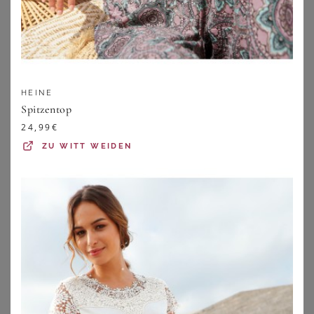
HEINE
Spitzentop
24,99
€
ZU
WITT WEIDEN
SUSA
ANAIS APPAREL PLUS SIZE
Susa Body 2er Pack Body ohne Bügel Latina (Spar-Set, 2-tlg)
Chemise in Leo-Optik Plus Size
113,50
€
79,95
€
5.0
★
★
★
★
★
(
1
)
ZU
BURLESQUE-
DESSOUS.DE
ZU
OTTO