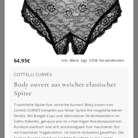
64,95
€
inkl. Mwst. zzgl.
5,95€
Versandkosten
COTTELLI CURVES
Body ouvert aus weicher elastischer
Spitze
SUSA
SUSA
Traumhafte Spitze fuer sinnliche Kurven! Body ouvert von
Susa Body Body ohne Bügel Basic (Stück, 1-tlg) formendes Vorderfutter
Susa Body 2er Pack Body ohne Bügel Cremona (Spar-Set, 2-tlg)
Cottelli CURVES komplett aus feiner Spitze mit rosgoldfarbenen
64,95
€
223,50
€
3.0
★
★
★
★
★
(
1
)
Details. Mit Buegel-Cups und dekorativen Stretchbaendern im
tiefen Dekollet, genauso wie im v-foermigen Rueckenausschnitt.
ZU
OTTO
Rundum elastisch und soft anschmiegsam fuer hautnahen Sitz
ZU
OTTO
mit hoechsten Tragekomfort. Im Schritt einladend geoeffnet. Die
breiten Traeger sind fuer perfekte Passform in der Laenge