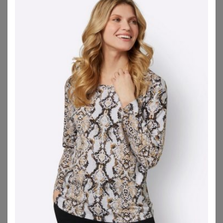
ZU
OTTO
PLAYFUL PROMISES
YOURS
Playful Promises Yours – Balconettebh In Schwarz Aus Netzstoffsize 100F
Yours Schwarzer Schmaler Strapshalter Aus Spitzesize 46-48
58,00
€
18,00
€
ZU
YOURS CLOTHING
ZU
YOURS CLOTHING