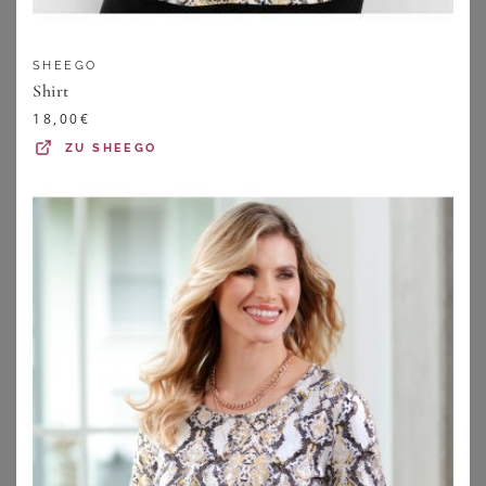
SHEEGO
Shirt
18,00
€
ZU
SHEEGO
SUSA
ANAIS APPAREL PLUS SIZE
Susa Body 2er Pack Body ohne Bügel Latina (Spar-Set, 2-tlg)
Chemise in Leo-Optik Plus Size
113,50
€
79,95
€
5.0
★
★
★
★
★
(
1
)
ZU
BURLESQUE-
DESSOUS.DE
ZU
OTTO