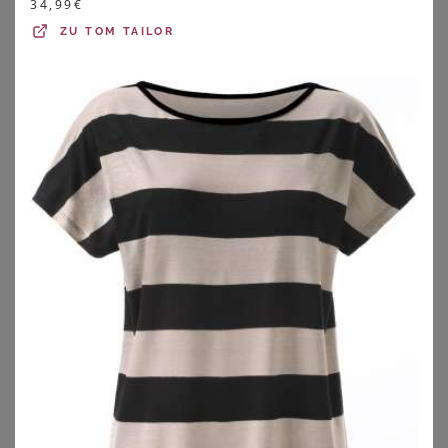
34,99
€
ZU
TOM TAILOR
Verführerische Dessous für Mollige
Du solltest die Wirkung Deiner erotischen Wäsche in
großen Größen nicht unterschätzen. Denn oft kann
unsere
Unterwäsche
darüber entscheiden, mit welchem
Gefühl wir in den Tag starten. Und eben dieses Gefühl ist
auch von besonderer Bedeutung bei verführerischer
Reizwäsche in großen Größen wie
Babydolls und
Negligees
.
Du solltest Dich vor allem in Plus Size Dessous wohlfühlen
und ein tolles Selbstbewusstsein ausstrahlen. Wichtig
sind für den Kauf von günstigen Dessous für mollige
Frauen:
hochwertige Materialien