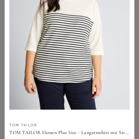
verführerischen XXL Dessous nicht unterschätzt werden.
Daher solltest Du Dir immer zunächst überlegen, was Du
akzentuieren möchtest und natürlich auch, für welchen
Anlass Du Deine besonderen Dessous für Mollige
benötigst.
Lass Dich beraten:
Verführerische Dessous
Formende Dessous
Dessous mit Wohlfühlfaktor
Dessous online shoppen
Plus Size Marken
Designs
TOM TAILOR
TOM TAILOR Damen Plus Size - Langarmshirt mit Streifenmuster, weiß, Gestreift, Gr. 46