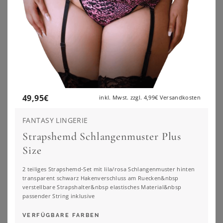
49,95
€
inkl. Mwst. zzgl.
4,99€
Versandkosten
FANTASY LINGERIE
Strapshemd Schlangenmuster Plus
Size
SUSA
SUSA
2 teiliges Strapshemd-Set mit lila/rosa Schlangenmuster hinten
Susa Body Body ohne Bügel Basic (Stück, 1-tlg) formendes Vorderfutter
Susa Body 2er Pack Body ohne Bügel Cremona (Spar-Set, 2-tlg)
transparent schwarz Hakenverschluss am Ruecken&nbsp
64,95
€
223,50
€
3.0
★
★
★
★
★
(
1
)
verstellbare Strapshalter&nbsp elastisches Material&nbsp
passender String inklusive
ZU
OTTO
ZU
OTTO
VERFÜGBARE FARBEN