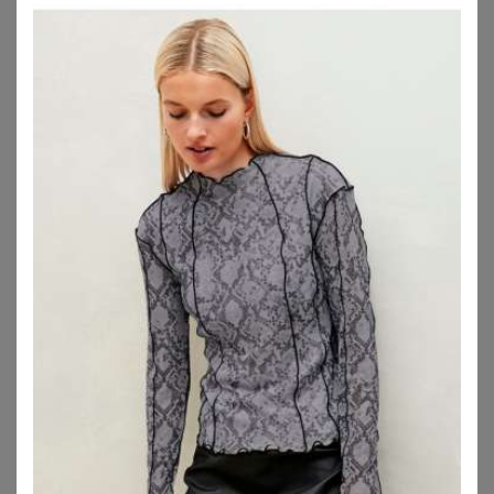
ZU
OTTO
ZU
OTTO
COTTELLI CURVES
COTTELLI CURVES
Bralette plus Straps-Slip ouvert im edlen Mix aus Satin und Spitze
Body ouvert aus Powernet mit Spitzen-Einsätzen
59,95
€
44,95
€