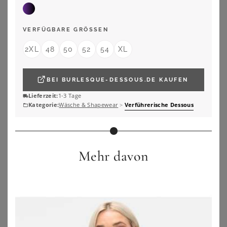
VERFÜGBARE GRÖSSEN
2XL
48
50
52
54
XL
BEI
BURLESQUE-DESSOUS.DE
KAUFEN
Lieferzeit:
1-3 Tage
Kategorie:
Wäsche & Shapewear
>
Verführerische Dessous
Mehr davon
SUSA
SUSA
Susa Body 2er Pack Body ohne Bügel London (Spar-Set, 2-tlg) verstärkte Bauchpartie
Susa Body Korselett ohne Bügel Classics (Stück, 1-tlg) 360° Shaping
153,50
€
59,95
€
4.1
★
★
★
★
★
(
11
)
ZU
OTTO
ZU
OTTO