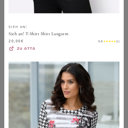
SIEH AN!
Sieh an! T-Shirt Shirt Langarm
20,00
€
5.0
★
★
★
★
★
(
2
)
ZU
OTTO
SUSA
LASCANA
Susa Body Body ohne Bügel Latina (Stück, 1-tlg)
LASCANA High-Waist-Slip-Ouvert Damen schwarz Gr.52/54
59,95
€
29,99
€
4.7
★
★
★
★
★
(
14
)
+
ZU
LASCANA