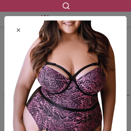
STARTSEITE
BEKLEIDUNG
WÄSCHE & SHAPEWEAR
VERFÜHRERISCHE DESSOUS
Verführerische Dessous in großen
Größen
1457 ERGEBNISSE
Bademäntel
BH Hemden
BHs
Bodies
Homewear & Casual
FILTERN