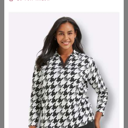
ZU
OTTO
SUSA
SUSA
Susa Body Body ohne Bügel Classic (Stück, 1-tlg) 360° Shaping
Susa Body 2er Pack Body ohne Bügel Basic (Spar-Set, 2-tlg)
59,95
€
173,50
€
4.0
★
★
★
★
★
(
3
)