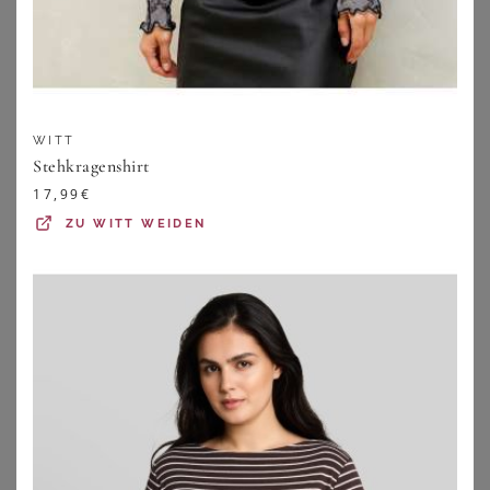
ZU
ORION
ZU
ORION
WITT
Stehkragenshirt
17,99
€
ZU
WITT WEIDEN
FANTASY LINGERIE
COTTELLI COLLECTION PLUS SIZE
Strapshemd Schlangenmuster Plus Size
Ouvert Spitzen-Strapsbody in rot Plus Size
49,95
€
59,95
€
ZU
BURLESQUE-
ZU
BURLESQUE-