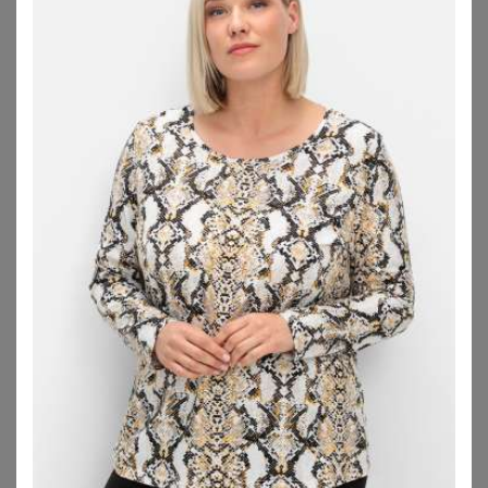
COTTELLI CURVES
COTTELLI CURVES
Body ouvert aus weicher elastischer Spitze
Babydoll inklusive Ouvert-Slip
64,95
€
69,95
€
ZU
ORION
ZU
ORION