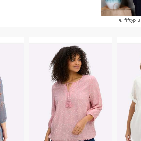
©
fiftypl