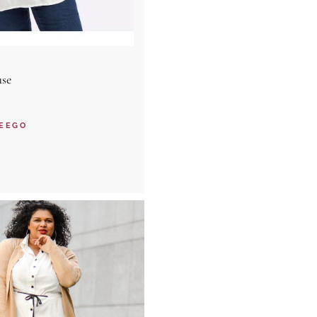
use
EEGO