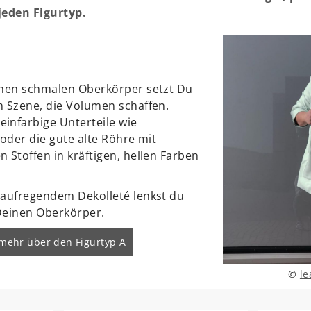
jeden Figurtyp.
inen schmalen Oberkörper setzt Du
n Szene, die Volumen schaffen.
infarbige Unterteile wie
r oder die gute alte Röhre mit
 Stoffen in kräftigen, hellen Farben
 aufregendem Dekolleté lenkst du
Deinen Oberkörper.
 mehr über den Figurtyp A
©
le