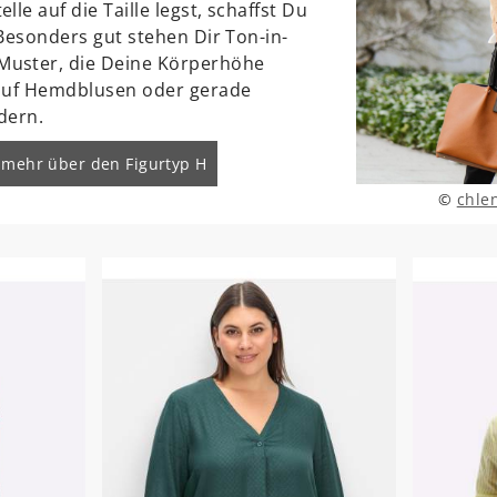
le auf die Taille legst, schaffst Du
. Besonders gut stehen Dir Ton-in-
uster, die Deine Körperhöhe
 auf Hemdblusen oder gerade
dern.
 mehr über den Figurtyp H
©
chle