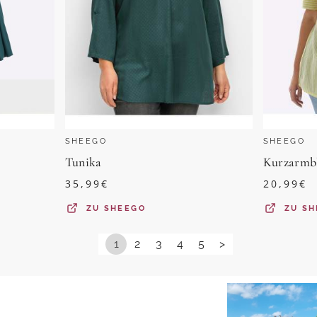
SHEEGO
SHEEGO
Tunika
Kurzarmb
35,99
€
20,99
€
ZU
SHEEGO
ZU
SH
1
2
3
4
5
>