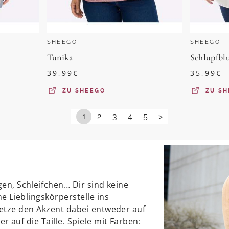
SHEEGO
SHEEGO
Tunika
Schlupfbl
39,99
€
35,99
€
ZU
SHEEGO
ZU
SH
1
2
3
4
5
>
en, Schleifchen… Dir sind keine
e Lieblingskörperstelle ins
etze den Akzent dabei entweder auf
 auf die Taille. Spiele mit Farben: