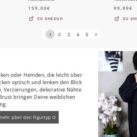
159,00
€
99,99
€
ZU
SHEEGO
ZU
SH
1
2
3
4
5
>
niken oder Hemden, die leicht über
recken optisch und lenken den Blick
. Verzierungen, dekorative Nähte
 Brust bringen Deine weiblichen
ng.
 mehr pber den Figurtyp O