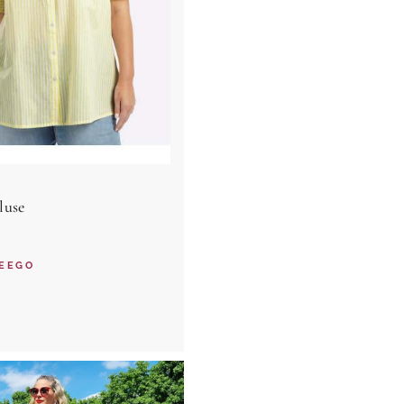
luse
EEGO