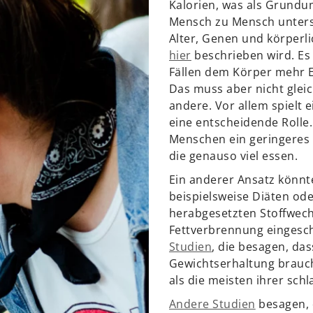
Kalorien, was als Grundum
Mensch zu Mensch untersc
Alter, Genen und körperlic
hier
beschrieben wird. Es l
Fällen dem Körper mehr En
Das muss aber nicht glei
andere. Vor allem spielt
eine entscheidende Rolle.
Menschen ein geringeres A
die genauso viel essen.
Ein anderer Ansatz könnt
beispielsweise Diäten od
herabgesetzten Stoffwech
Fettverbrennung eingeschr
Studien
, die besagen, das
Gewichtserhaltung brauch
als die meisten ihrer sc
Andere Studien
besagen, 