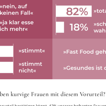
en kurvige Frauen mit diesem Vorurteil?
Vorurteil bestätigen könnt. 42% unserer befragten Frau