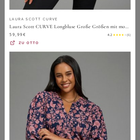
ANISTON PLUS
ELENA MIRO
Blusenshirt
Elena Miro Blusenshirt Aus Satin pink
LAURA SCOTT CURVE
Laura Scott CURVE Longbluse Große Größen mit modischem Allover-Druck
42,99
€
79,99
€
59,99
€
4.2
★
★
★
★
★
(
6
)
ZU
SHEEGO
ZU
BREUNINGER
ZU
OTTO