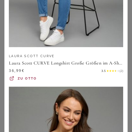
es an der Oberweite oder aber es fehlt an
entsprechender Länge. Welche Bluse für Deine Figur
ideal ist, erfährst Du hier!
1. Alle Blusenarten (in großen
Größen) auf einen Blick
LAURA SCOTT CURVE
Laura Scott CURVE Longshirt Große Größen im A-Shape mit krempelbaren Ärmeln
36,99
€
3.5
★
★
★
★
★
(
2
)
ZU
OTTO