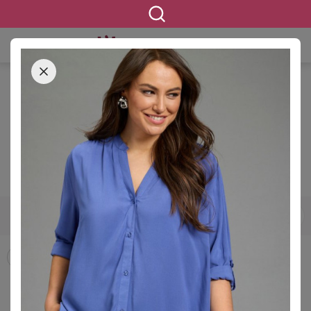
STARTSEITE
BEKLEIDUNG
BLUSEN & TUNIKEN
Blusen & Tuniken in großen
Größen
12445 ERGEBNISSE
42
44
46
48
50
52
54
GRÖSSE
Blusen
Hemdblusen
Longblusen
Tuniken
FILTERN