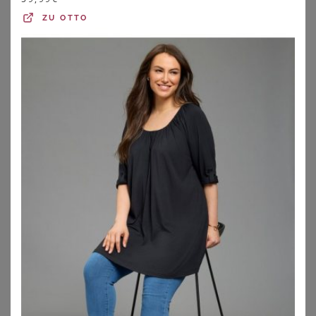
ZU
OTTO
Lass Dich beraten:
Blusen-Arten
Tipps für mollige Frauen
Blusen für jeden Anlass
Sommerblusen
Blusen in großen Größen zu finden, stellt kurvige Frauen
immer wieder vor Herausforderungen. Entweder spannt