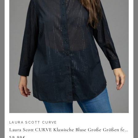
49,99
€
49,99
€
ZU
SHEEGO
ZU
SHEEGO
1
2
3
4
5
>
Blusen in großen Größen – Passend
für alle Kurven
LAURA SCOTT CURVE
Laura Scott CURVE Klassische Bluse Große Größen femininer Stil, aus Baumwolle, mit feinem Nadelstreifenmuster
59,99
€