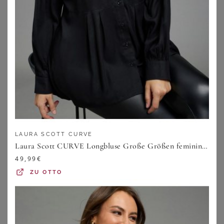
SHEEGO
SHEEGO BY JOE BROWNS
Tunika
Bluse mit Stehkragen
19,99
€
79,99
€
ZU
SHEEGO
ZU
SHEEGO
LAURA SCOTT CURVE
Laura Scott CURVE Longbluse Große Größen femininer Stil, aus Viskose, unifarbene Optik, mit Knöpfen
49,99
€
ZU
OTTO