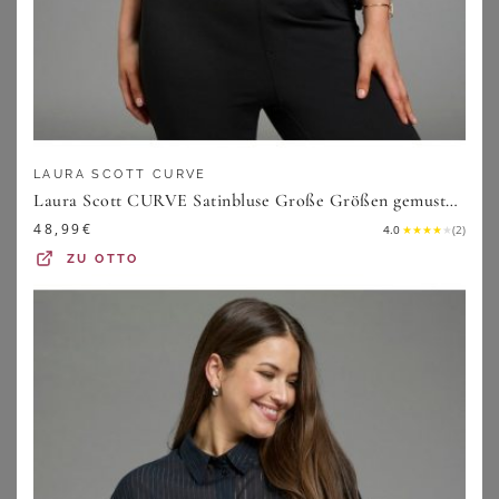
Damen-Bluse mit Umschlag, große Größen
Schlupfbluse
7,00
€
39,99
€
ZU
NKD
ZU
SHEEGO
LAURA SCOTT CURVE
Laura Scott CURVE Satinbluse Große Größen gemustert, casual Stil, mit Rundhalsausschnitt, Kurzarm
48,99
€
4.0
★
★
★
★
★
(
2
)
ZU
OTTO
ANISTON PLUS
ANISTON PLUS
Longbluse
Schlupfbluse