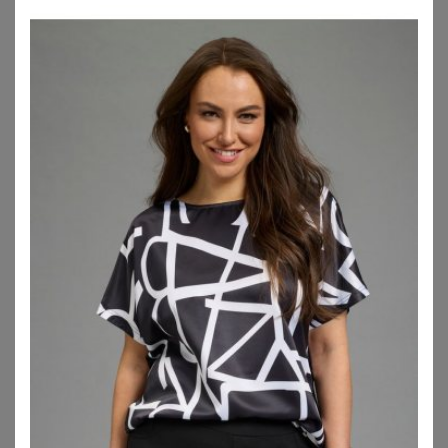
Bluse aus reiner Viskose - terrakotta - Gr. 19 von Goldner Fashion
Elegante Bluse aus Chiffon - grün - Gr. 19 von Goldner Fashion
29,95
€
29,95
€
ZU
ATELIER GOLDNER
ZU
ATELIER GOLDNER
LAURA TORELLI PLUS
ANISTON PLUS