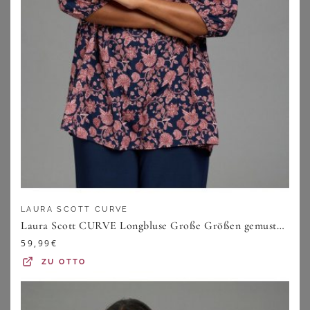
BASE LEVEL CURVY
ANISTON PLUS
Base Level Curvy Shirtbluse Yanina mit V-Ausschnitt
Aniston PLUS Hemdbluse in 2 unterschiedlichen Streifen-Dessins
50,99
€
47,99
€
3.9
★
★
★
★
★
(
16
)
4.6
★
★
★
★
★
(
17
)
ZU
OTTO
ZU
OTTO
LAURA SCOTT CURVE
Laura Scott CURVE Longbluse Große Größen gemusterte Optik, 3/4-Ärmel mit Gummizug, aus Viskose
59,99
€
ZU
OTTO