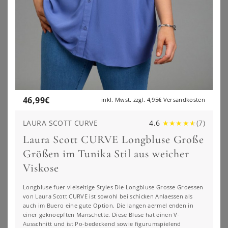
Entdecke unseren neuen Lieblingsfilter:
NACH FIGURTYP FILTERN
46,99
€
inkl. Mwst. zzgl.
4,95€
Versandkosten
LAURA SCOTT CURVE
4.6
★
★
★
★
★
(
7
)
Laura Scott CURVE Longbluse Große
Größen im Tunika Stil aus weicher
Viskose
Longbluse fuer vielseitige Styles Die Longbluse Grosse Groessen
von Laura Scott CURVE ist sowohl bei schicken Anlaessen als
auch im Buero eine gute Option. Die langen aermel enden in
einer geknoepften Manschette. Diese Bluse hat einen V-
Ausschnitt und ist Po-bedeckend sowie figurumspielend