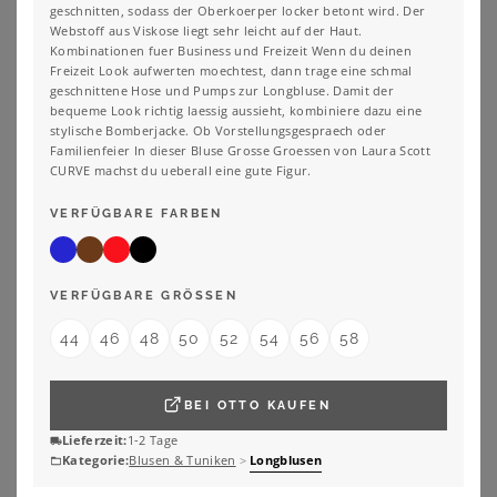
geschnitten, sodass der Oberkoerper locker betont wird. Der
Webstoff aus Viskose liegt sehr leicht auf der Haut.
Kombinationen fuer Business und Freizeit Wenn du deinen
Freizeit Look aufwerten moechtest, dann trage eine schmal
LAURA SCOTT CURVE
ANISTON PLUS
geschnittene Hose und Pumps zur Longbluse. Damit der
Laura Scott CURVE Longbluse Große Größen im Tunika Stil aus weicher Viskose
Aniston PLUS Schlupfbluse mit blickdichtem Jerseyfutter
bequeme Look richtig laessig aussieht, kombiniere dazu eine
46,99
€
51,99
€
4.6
★
★
★
★
★
(
7
)
3.8
★
★
★
★
★
(
8
)
stylische Bomberjacke. Ob Vorstellungsgespraech oder
Familienfeier In dieser Bluse Grosse Groessen von Laura Scott
ZU
OTTO
CURVE machst du ueberall eine gute Figur.
ZU
OTTO
VERFÜGBARE FARBEN
VERFÜGBARE GRÖSSEN
44
46
48
50
52
54
56
58
BEI
OTTO
KAUFEN
Lieferzeit:
1-2 Tage
Kategorie:
Blusen & Tuniken
>
Longblusen