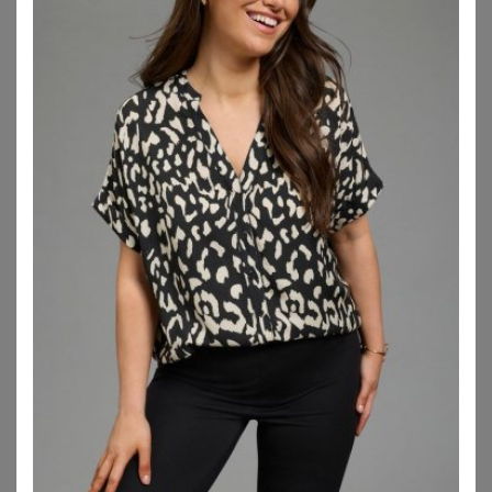
BONPRIX
BONPRIX
Bluse aus Baumwoll-Viskose Mix
Musselin Long-Tunika aus reiner Baumwolle
9,99
€
18,99
€
ZU
BONPRIX
ZU
BONPRIX