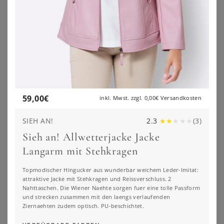
59,00
€
inkl. Mwst. zzgl.
0,00€
Versandkosten
SIEH AN!
2.3
★
★
★
★
★
(
3
)
Sieh an! Allwetterjacke Jacke
Langarm mit Stehkragen
Topmodischer Hingucker aus wunderbar weichem Leder-Imitat:
attraktive Jacke mit Stehkragen und Reissverschluss. 2
SHEEGO
MAINPOL
Nahttaschen. Die Wiener Naehte sorgen fuer eine tolle Passform
Bikerjacke
Lederjacke
und strecken zusammen mit den laengs verlaufenden
219,00
€
219,00
€
Ziernaehten zudem optisch. PU-beschichtet.
ZU
SHEEGO
ZU
SHEEGO