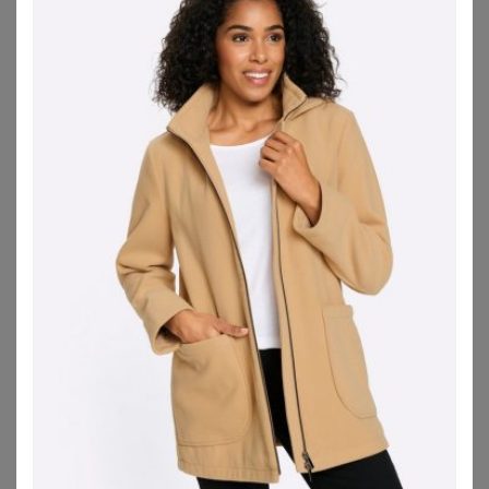
MAZE
MAINPOL
Maze Lederjacke 42021312
Lederjacke
209,95
€
249,00
€
ZU
WITT WEIDEN
ZU
OTTO