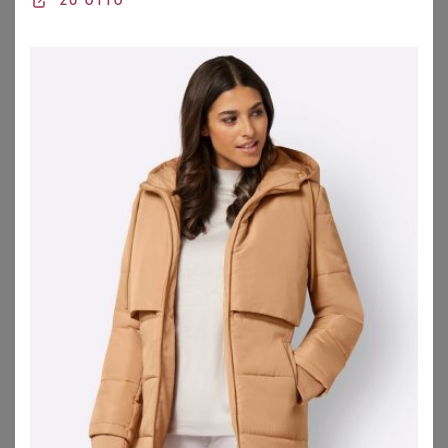
ZU
OTTO
SHEEGO
VIA APPIA DUE
Lederjacke
Kurze Reversjacke aus veganem Velours-Leder
279,00
€
62,99
€
ZU
SHEEGO
ZU
VIA APPIA