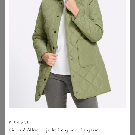
SHEEGO
MAINPOL
Lederjacke
Lederjacke
279,00
€
269,00
€
ZU
SHEEGO
ZU
SHEEGO
SIEH AN!
Sieh an! Allwetterjacke Longjacke Langarm