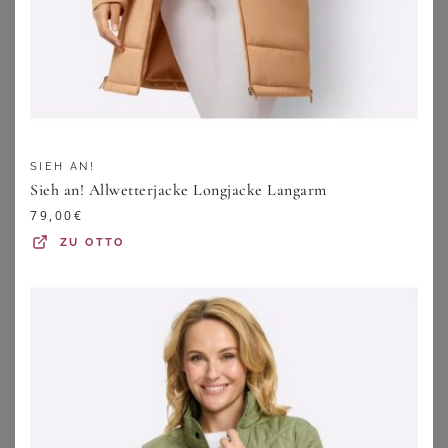
SIEH AN!
Sieh an! Allwetterjacke Longjacke Langarm
79,00
€
ZU
OTTO
SHEEGO
SHEEGO
Lederjacke
Lederimitatjacke
279,00
€
55,00
€
ZU
SHEEGO
ZU
SHEEGO