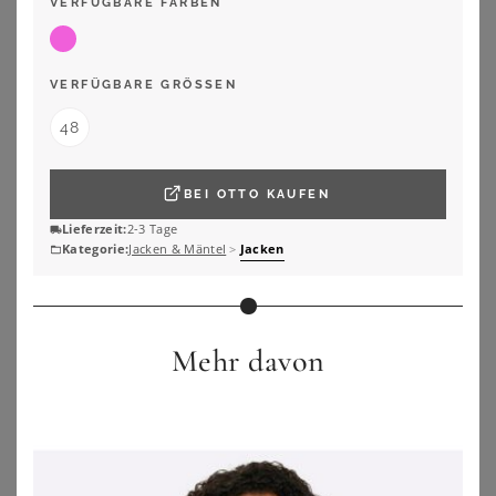
VERFÜGBARE FARBEN
VERFÜGBARE GRÖSSEN
48
BEI
OTTO
KAUFEN
Lieferzeit:
2-3 Tage
Kategorie:
Jacken & Mäntel
>
Jacken
Mehr davon
SHEEGO
SHEEGO
Lederimitatjacke
Lederjacke
59,00
€
249,00
€
ZU
SHEEGO
ZU
SHEEGO