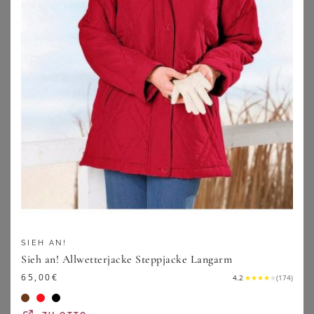
SHEEGO
SHEEGO
SIEH AN!
Lederjacke
Lederjacke
Sieh an! Allwetterjacke Steppjacke Langarm
189,00
€
279,00
€
65,00
€
4.2
★
★
★
★
★
(
174
)
ZU
SHEEGO
ZU
SHEEGO