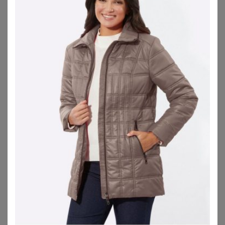
ONLY CARMAKOMA
BLACK PREMIUM BY EMP
Bikerjacke
Black Premium by EMP Kunstlederjacke - Road Tripping - S bis 5XL - für Damen - Größe 3XL - dunkelrot
35,97
€
99,99
€
ZU
SHEEGO
ZU
EMP