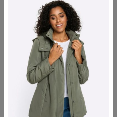
sich als echte Klassiker als rockige Bikerjacke für Damen
mit Nieten verziert und asymmetrischen Reißverschlüssen
und ein anderes Mal im romantisch-wilden
Wildleder-
Style
mit Fransen, der an die Seventies und die
Flowerpower-Zeit erinnert. Auch ganz schicke Modelle
finden sich unter den Lederjacken, die schlicht und
geradlinig daherkommen und aus einem weichen und
elegant wirkenden Leder oder Lederimitat gefertigt sind.
Ob zur
Jeans
, zum
Lederrock
oder über einem schlichten
Shirt oder Top
– die Lederjacken sind nicht nur dank ihres
zeitlosen Looks tolle Alleskönner und
Kombinationswunder – sie lassen sich auch beinahe zu
jeder Jahreszeit tragen und sind vor allem als
Übergangsjacke
besonders beliebt: Die klassische
Variante bringt Dich wunderbar durch die
Übergangszeiten oder späte Sommerabende, die
gefütterte Lederjacke sogar durch den Winter. Wenn Dir
der rockige Style gefällt und Du noch auf der Suche nach