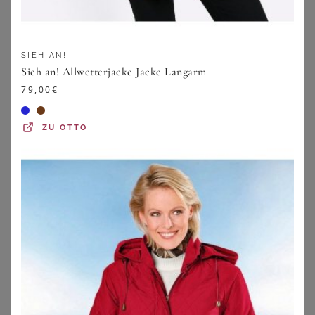
SIEH AN!
Sieh an! Allwetterjacke Jacke Langarm
79,00
€
ZU
OTTO
SHEEGO
SHEEGO
Bikerjacke
Lederimitatjacke
219,00
€
89,00
€
ZU
SHEEGO
ZU
SHEEGO