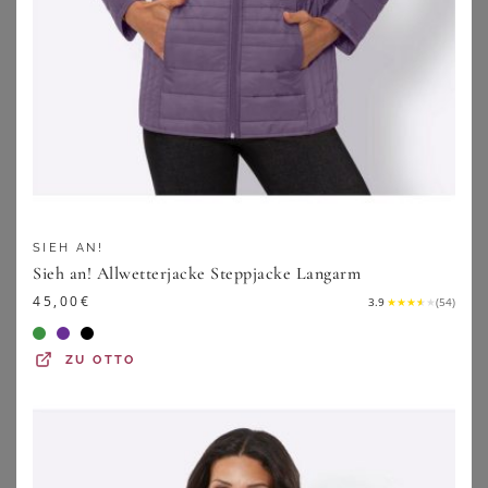
SIEH AN!
Sieh an! Allwetterjacke Steppjacke Langarm
ONLY CARMAKOMA
ONLY CARMAKOMA
45,00
€
3.9
★
★
★
★
★
(
54
)
Bikerjacke
Lederimitatjacke
34,39
€
43,99
€
ZU
OTTO
ZU
SHEEGO
ZU
SHEEGO