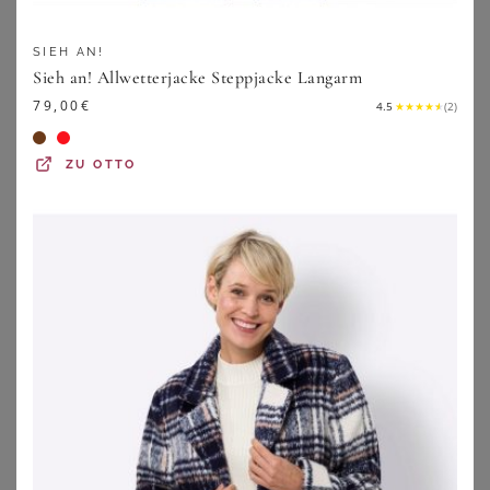
SIEH AN!
Sieh an! Allwetterjacke Steppjacke Langarm
79,00
€
4.5
★
★
★
★
★
(
2
)
ZU
OTTO
MAURITIUS
ANISTON PLUS
Mauritius Lederjacke - Cascha LAMOV - XS bis 5XL - für Damen - Größe 3XL - rot
Aniston PLUS Bikerjacke im Biker-Look
184,99
€
36,88
€
3.9
★
★
★
★
★
(
11
)
ZU
EMP
ZU
OTTO
1
2
3
4
5
>