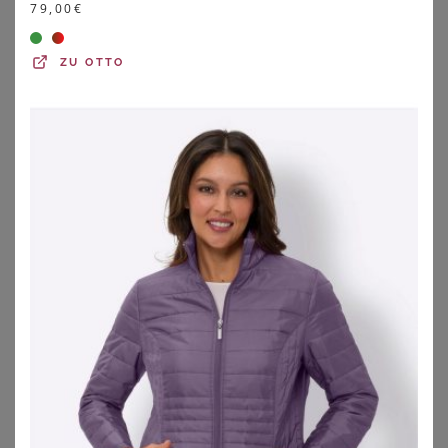
79,00
€
ZU
OTTO
ONLY CARMAKOMA
ONLY CARMAKOMA
Lederimitatjacke
Lederimitatjacke
37,99
€
44,99
€
ZU
SHEEGO
ZU
SHEEGO