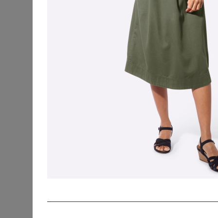
KATEGORIEN
SORTIERUNG
Accessoires
Bademode &
Strandkleidung
Beauty
Blusen & Tuniken
Fanmerchandise
Hosen
Jacken & Mäntel
Jeans
Kleider
Abendkleider
Cocktailkleider