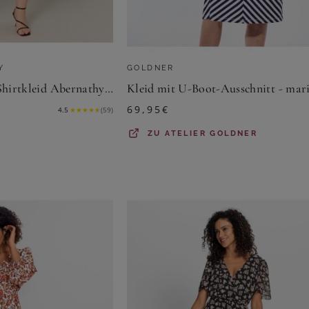
Y
GOLDNER
Base Level Curvy Shirtkleid Abernathy Sommerkleid In leicht ausgestellter Form
69,95
€
4.5
★
★
★
★
★
(
59
)
ZU
ATELIER GOLDNER