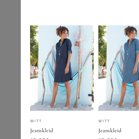
Etuikleider
GOLDNER
Jeanskleider
Maxikleider
99,95
€
Midikleider
ZU
ATELIER G
Sommerkleider
Strick- &
Jerseykleider
Wickelkleider
Outdoorbekleidung
Pullover & Strick
WITT
WITT
Röcke
Jeanskleid
Jeanskleid
Schuhe & Stiefel