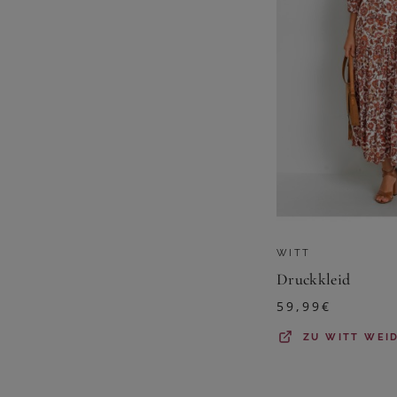
WITT
Druckkleid
59,99
€
ZU
WITT WEI