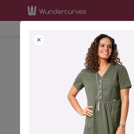
SHOP
INSPIRATION
BE
STARTSEITE
BEKLEIDUNG
KLEIDER
42
44
GRÖSSE