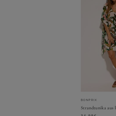
BONPRIX
Strandtunika aus 
34,99
€