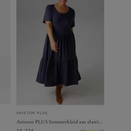
ANISTON PLUS
Aniston PLUS Sommerkleid aus elastischer Jersey-Qualität
20,77
€
4.6
★
★
★
★
★
(
12
)