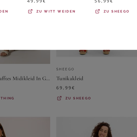
49,99
€
56,99
€
DEN
ZU
WITT WEIDEN
ZU
SHEEGO
SHEEGO
Yours Yours – Gerafftes Midikleid In Grün Mit Blumenmustersize 48
Tunikakleid
69,99
€
OTHING
ZU
SHEEGO