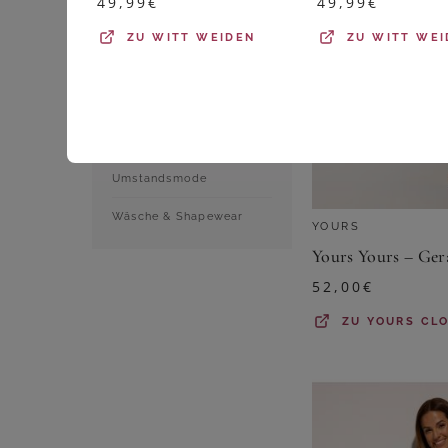
49,99
€
49,99
€
Shirts & Tops
ZU
WITT WEIDEN
ZU
WITT WEI
Sportbekleidung
Strumpfwaren
Trachtenmode
Umstandsmode
Wäsche & Shapewear
YOURS
52,00
€
ZU
YOURS CL