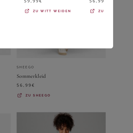
59,99
€
56,99
€
ZU
WITT WEIDEN
ZU
SHEEGO
SHEEGO
Sommerkleid
56,99
€
ZU
SHEEGO