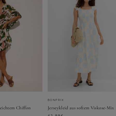
BONPRIX
leichtem Chiffon
Jerseykleid aus softem Viskose-Mix
42,99
€