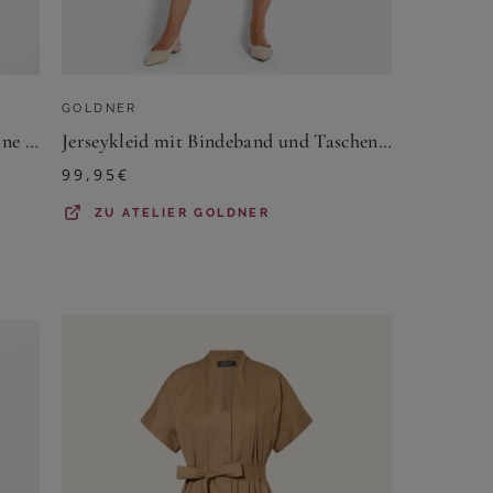
GOLDNER
Kleid mit U-Boot-Ausschnitt - marine / weiß / gemustert - Gr. 23 von Goldner Fashion
Jerseykleid mit Bindeband und Taschen - blau / grün / gemustert - Gr. 24 von Goldner Fashion
99,95
€
ZU
ATELIER GOLDNER