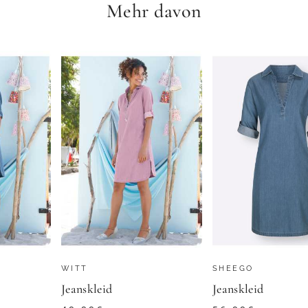
Mehr davon
BONPRIX
Hemdblusenkleid in Midi-Länge - grün / gemustert - Gr. 25 von Goldner Fashion
Kleid
30,99
€
OLDNER
ZU
BONPRIX
WITT
SHEEGO
Jeanskleid
Jeanskleid