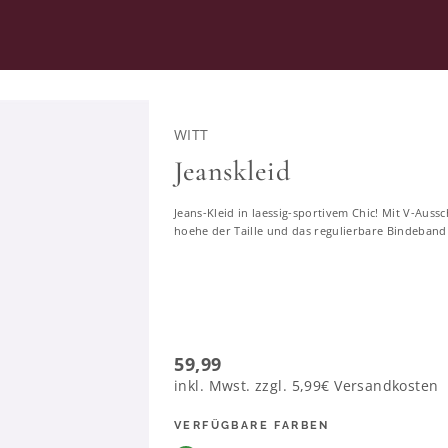
RATUNG
SECOND HAND
WITT
Jeanskleid
Jeans-Kleid in laessig-sportivem Chic! Mit V-Auss
Kleider in großen Größen
hoehe der Taille und das regulierbare Bindeband
13378 ERGEBNISSE
59,99
46
48
50
52
54
56
58
inkl. Mwst. zzgl.
5,99€
Versandkosten
VERFÜGBARE FARBEN