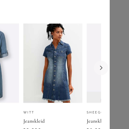
YOURS LONDON
Yours London Kleid In Marineblau Mit Knotendetail Size 50
75,00
€
ZU
YOURS CLOTHING
WITT
SHEEGO
Jeanskleid
Jeanskleid