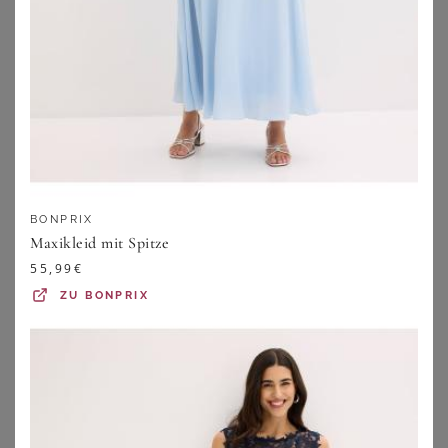
BONPRIX
Maxikleid mit Spitze
55,99
€
GOLDNER
GOLDNER
ZU
BONPRIX
Mit Perlen besetztes Kleid - marine - Gr. 19 von Goldner Fashion
Kleid aus glänzendem Plissée - schwarz / silberfarben / gemustert - Gr. 25 von Goldner Fashion
159,95
€
109,95
€
ZU
ATELIER GOLDNER
ZU
ATELIER GOLDNER