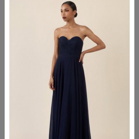
Maxi-Länge unterschieden. Ob Dein Abendkleid kurz oder
lang sein sollte, hängt dabei nicht nur von Deinem
Figurtyp, sondern auch von dem jeweiligen Anlass ab.
Wenn auf der Veranstaltung getanzt wird, sollte Dein
Abendkleid maximal knöchellang sein.
→
Kurze Abendkleider
→
Lange Abendkleider
Kurze Abendkleider in großen Größen
Kurze Abendkleider sind meistens etwa knielang und
bringen einige Vorteile mit sich: Kurze Abendkleider
wirken sehr feminin und umschmeicheln bei einer etwas
lockeren Passform den Po und die Oberschenkel. Damit
sind sie gerade auch in größeren Größen besondere
Figurschmeichler.