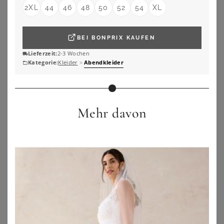
2XL
44
46
48
50
52
54
XL
BEI
BONPRIX
KAUFEN
Lieferzeit:
2-3 Wochen
Kategorie:
Kleider
>
Abendkleider
Mehr davon
YOURS LONDON
YOURS LONDON
Yours London Kleid In Schokoladenbraun Mit Punkten Und Knotendetail Vorn Size 44
Yours London – Kleid In Schwarz Mit Abstraktem Muster, Pailletten Und Wasserfallausschnitt Size 42
95,00
€
98,00
€
ZU
YOURS CLOTHING
ZU
YOURS CLOTHING