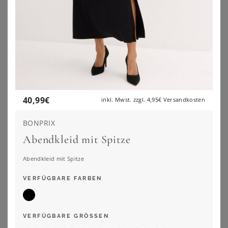
40,99
€
inkl. Mwst. zzgl.
4,95€
Versandkosten
BONPRIX
Abendkleid mit Spitze
Abendkleid mit Spitze
SHEEGO
SHEEGO
VERFÜGBARE FARBEN
Abendkleid
Abendkleid
139,00
€
139,00
€
ZU
SHEEGO
ZU
SHEEGO
VERFÜGBARE GRÖSSEN