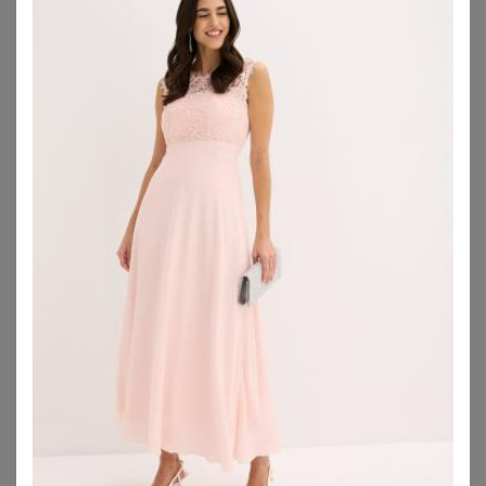
YOURS LONDON
YOURS LONDON
Yours London Kleid In Schokobraun Aus Spitze Mit Seitlicher Drapierung Size 40
Yours London Maxiwickelkleid In Lila Mit Kurzen Ärmeln Und Rüschen Size 42
98,00
€
70,00
€
ZU
YOURS CLOTHING
ZU
YOURS CLOTHING
1
2
3
4
5
>
Abendkleider in großen Größen – für