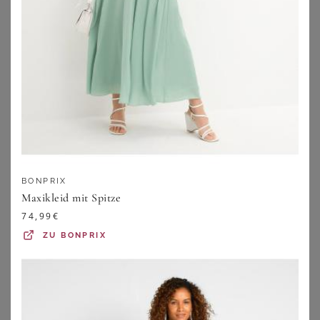
YOURS LONDON
ANISTON PLUS
BONPRIX
Yours London – Plissiertes Wickelkleid In Rot Mit Metallicdobbymuster Size 42
Chiffonkleid
Maxikleid mit Spitze
55,00
€
39,99
€
74,99
€
ZU
YOURS CLOTHING
ZU
SHEEGO
ZU
BONPRIX