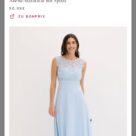
Abend-Maxikleid mit Spitze
90,99
€
ZU
BONPRIX
ULLA POPKEN
ULLA POPKEN
Ulla Popken Abendkleid Samtkleid A-Linie Keyhole Rundhals Halbarm
Ulla Popken Partykleid Chiffon-Maxikleid Pailletten V-Ausschnitt Langarm
99,99
€
119,99
€
ZU
OTTO
ZU
OTTO