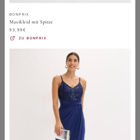
BONPRIX
Maxikleid mit Spitze
93,99
€
ZU
BONPRIX
GUIDO MARIA KRETSCHMER CURVY
MY MASCARA CURVES
Guido Maria Kretschmer Curvy Kleid Cora
My Mascara Curves Kleid
59,93
€
111,30
€
ZU
ABOUT YOU
ZU
ABOUT YOU