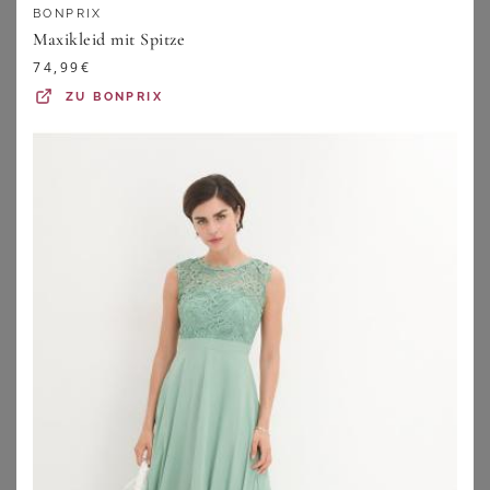
BONPRIX
Maxikleid mit Spitze
74,99
€
ZU
BONPRIX
BONPRIX
BONPRIX
Abendkleid
Abendkleid mit Wimpern-Detail
86,99
€
111,99
€
ZU
BONPRIX
ZU
BONPRIX