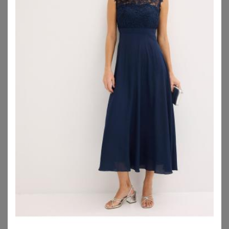
MY MASCARA CURVES
VILA CURVE
My Mascara Curves Kleid
Vila Curve Kleid VIRAVENNA
175,00
€
44,90
€
ZU
ABOUT YOU
ZU
ABOUT YOU