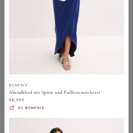
ULLA POPKEN
SWING
Ulla Popken Partykleid Abendkleid Pailletten Fransen V-Ausschnitt Halbarm
SWING Abendkleid
129,99
€
179,99
€
4.0
★
★
★
★
★
(
3
)
4.1
★
★
★
★
★
(
12
)
ZU
OTTO
ZU
OTTO
BONPRIX
Abendkleid mit Spitze und Paillettenstickerei
48,99
€
ZU
BONPRIX