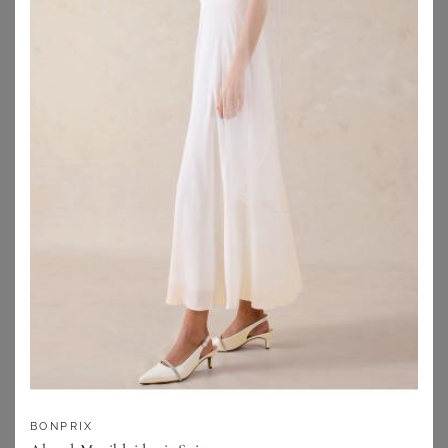
BONPRIX
BONPRIX
Abendkleid aus zartem Tüll mit Paillettenstickerei
Maxikleid aus feinem Chiffon mit Drapierung
52,99
€
39,99
€
ZU
BONPRIX
ZU
BONPRIX
BONPRIX