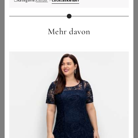
Kategorie:
Kleider
>
Cocktailkleider
Mehr davon
SHEEGO
SHEEGO
Cocktailkleid
Chiffonkleid
129,00
€
99,99
€
ZU
SHEEGO
ZU
SHEEGO