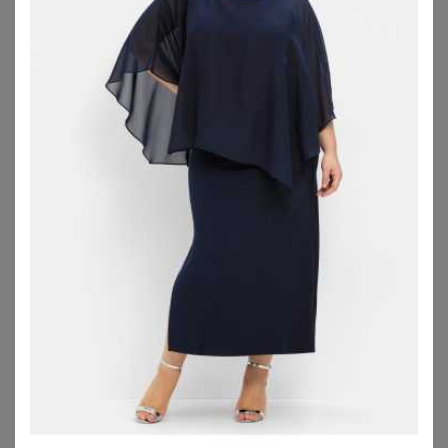
So individuell wie Cocktailkleider in großen Größen
daherkommen, sind auch die hier verwendeten
Materialien. Ob Satin, Jersey, Baumwolle oder Chiffon, mit
Spitze oder Stickereien, mit Pailletten, Perlen und
Schmucksteinen besetzt, je nach Anlass und
persönlichem Geschmack kann man hier fündig werden.
Schnitte und Designs von
Cocktailkleidern in großen Größen
→
Körpernahe Schnitte
→
Länge
→
Ärmellängen
→
Designs