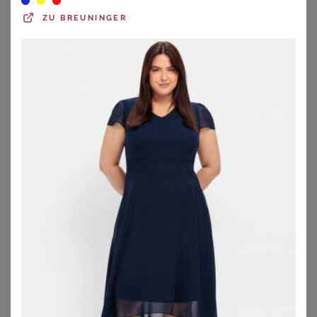
ZU
BREUNINGER
SHEEGO
SHEEGO
Abendkleid
Abendkleid
159,00
€
149,00
€
ZU
SHEEGO
ZU
SHEEGO