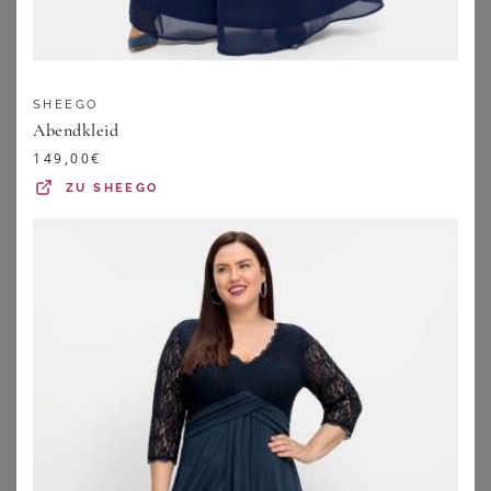
SHEEGO
Abendkleid
149,00
€
ZU
SHEEGO
YOURS LONDON
YOURS LONDON
Yours London – Gewickeltes Midikleid In Lila Mit Spitze Und Rüschen Size 44
Yours London – Gerafftes Midikleid In Champagnergold Mit Pailletten Size 50
70,00
€
32,00
€
ZU
YOURS CLOTHING
ZU
YOURS CLOTHING