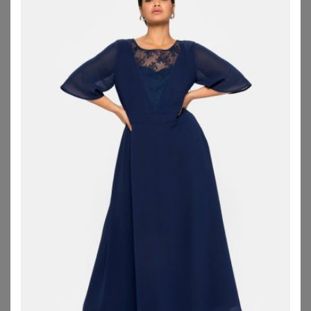
GOLDNER
GOLDNER
Kleid mit raffiniertem Chiffonüberwurf - marine - Gr. 21 von Goldner Fashion
Festliches Kleid mit feinem Chiffonüberwurf - marine - Gr. 19 von Goldner Fashion
99,95
€
99,95
€
ZU
ATELIER GOLDNER
ZU
ATELIER GOLDNER