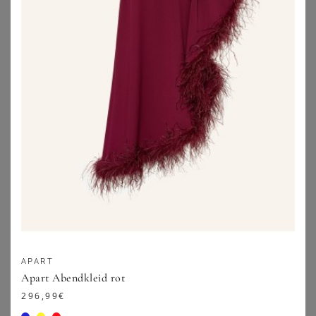
YOURS LONDON
YOURS LONDON
Yours London – Skatermidikleid In Schwarz Mit Pailletten Size 48
Yours London – Gehäkeltes Midikleid In Hot Pink Mit Spitze Size 52
40,00
€
55,00
€
ZU
YOURS CLOTHING
ZU
YOURS CLOTHING
APART
Apart Abendkleid rot
296,99
€