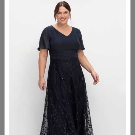
SHEEGO
SHEEGO
Chiffonkleid
Abendkleid
79,99
€
119,00
€
ZU
SHEEGO
ZU
SHEEGO