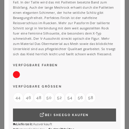
Fall. In der Taille wird das mit Pailletten besetzte Band zum
Blickfang. Auch der lange Meshrock erhaelt durch die Pailletten
einen eleganten Schimmer, der hohe seitliche Schlitz gibt
Bewegungsfreiheit. Perfektes Finish ist der nahtfeine
Reissverschluss im Ruecken. Mehr zur Passform Der taillierte
Schnitt sorgt in Verbindung mit dem weit ausgestellten Rock
fuer eine feminine Silhouette, die besonders dem X-Typ
schmeichelt. Der V-Ausschnitt streckt optisch die Figur. Mehr
zum Material Das Obermaterial aus Mesh sowie das blickdichte
Unterkleid sind aus pflegeleichter Qualitaet gearbeitet. So traegt
sich das Kleid herrlich leicht und faellt schoen weich fliessend.
VERFÜGBARE FARBEN
VERFÜGBARE GRÖSSEN
44
46
48
50
52
54
56
58
SHEEGO
SHEEGO
Chiffonkleid
Cocktailkleid
99,99
€
67,99
€
BEI
SHEEGO
KAUFEN
ZU
SHEEGO
ZU
SHEEGO
Lieferzeit:
Ausverkauft