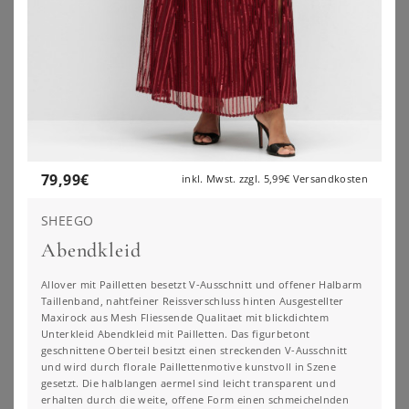
79,99
€
inkl. Mwst. zzgl.
5,99€
Versandkosten
SHEEGO
Abendkleid
Allover mit Pailletten besetzt V-Ausschnitt und offener Halbarm
Taillenband, nahtfeiner Reissverschluss hinten Ausgestellter
Maxirock aus Mesh Fliessende Qualitaet mit blickdichtem
YOURS LONDON
YOURS LONDON
Unterkleid Abendkleid mit Pailletten. Das figurbetont
Yours London – Midikleid In Schwarz Mit Bunten Pailletten Und Samt Size 46
Yours London Yours – Gehäkeltes Midikleid In Schwarz Mit Spitzesize 42
geschnittene Oberteil besitzt einen streckenden V-Ausschnitt
und wird durch florale Paillettenmotive kunstvoll in Szene
32,00
€
70,00
€
gesetzt. Die halblangen aermel sind leicht transparent und
ZU
YOURS CLOTHING
ZU
YOURS CLOTHING
erhalten durch die weite, offene Form einen schmeichelnden