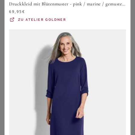
Druckkleid mit Blütenmuster - pink / marine / gemustert - Gr. 20 von Goldner Fashion
69,95
€
ZU
ATELIER GOLDNER
SHEEGO
VERO MODA CURVE
Maxikleid
Vero Moda Curve Kleid VMCCARRIE
67,99
€
33,53
€
ZU
SHEEGO
ZU
ABOUT YOU