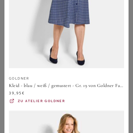
BONPRIX
BONPRIX
Jerseykleid aus luftigem Crêpe
Maxikleid aus Viskose-Mix
36,99
€
29,99
€
GOLDNER
Kleid - blau / weiß / gemustert - Gr. 19 von Goldner Fashion
ZU
BONPRIX
ZU
BONPRIX
39,95
€
ZU
ATELIER GOLDNER