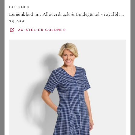
GOLDNER
Leinenkleid mit Alloverdruck & Bindegürtel - royalblau / gemustert - Gr. 19 von Goldner Fashion
79,95
€
ZU
ATELIER GOLDNER
SHEEGO
YOURS
Maxikleid
Yours Yours – Gestuftes Maxikleid In Grün Mit Blumenmustersize 42
67,99
€
52,00
€
ZU
SHEEGO
ZU
YOURS CLOTHING