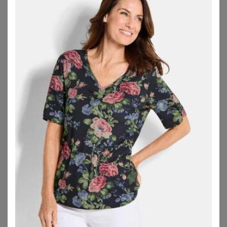
Größen für verschiedene Anlässe: Von den legeren
Sommerkleidern, über Kleider für elegante
Sommerpartys, bis hin zu Kleidern, die schick genug sind,
um sie auf einer Hochzeit oder der ein oder anderen
Abendveranstaltung vorzuführen. Wenn Du übrigens mal
besonders schicke Kleider brauchst, schau auch mal bei
unseren
Abendkleidern in großen Größen
oder unseren
festlichen Kleidern
vorbei.
Im Sommer gehören Maxikleider einfach in jeden
Kleiderschrank. Oft werden luftige Stoffe verarbeitet und
der lange Schnitt macht sich sehr gut für verschiedenste
Gelegenheiten. Maxikleider kommen oft farbenfroh und
gemustert daher und machen so Lust auf Sommer und
Wärme – perfekt auch als
Strandkleid
. Wenn Du Dich
besonders für Sommerkleider interessierst, kannst Du
übrigens auch mal in unserer Kategorie für
Sommerkleider in großen Größen
vorbeischauen.
Inspiration findest Du auch in unseren Magazin-Artikeln