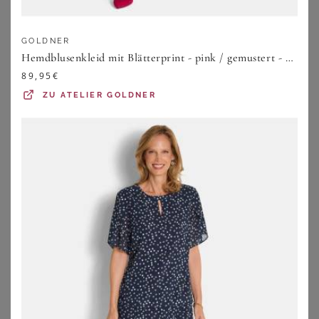
GOLDNER
Hemdblusenkleid mit Blätterprint - pink / gemustert - Gr. 19 von Goldner Fashion
89,95
€
ZU
ATELIER GOLDNER
VERO MODA CURVE
SHEEGO
Vero Moda Curve Kleid VMCDORA DESY
Stufenkleid
57,90
€
61,99
€
ZU
ABOUT YOU
ZU
SHEEGO
1
2
3
4
5
>
Maxikleider für große Größen: Der