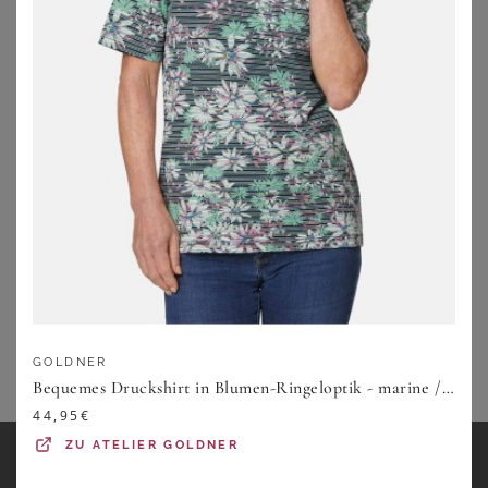
Natürlich gibt es aber auch in großen Größen figurnahe
Maxikleider. Wickelkleider, zum Beispiel, betonen eine
Sanduhr- oder Birnenfigur mit schmaler Taille perfekt.
Auch ein körperbetonter Schnitt, wie es ihn oft bei
Etuilkeidern gibt, kann in Maxilänge zu finden sein und
versprüht oft ein wenig mehr Eleganz als die bauchigen
Gegenstücke.
Für Wickelkleider und Etuikleider haben wir übrigens
auch jeweils eigene Kategorien. Unabhängig von der
Länge findest Du hier
Wickelkleider in großen Größen
, die
mit ihrem figurschmeichelnden Schnitt besonders die
weibliche Silhouette betonen, oder
Etuikleider in großen
Größen
, die zum Beispiel einer der Dauerbrenner fürs
Büro sind.
GOLDNER
Bequemes Druckshirt in Blumen-Ringeloptik - marine / mint / gemustert - Gr. 25 von Goldner Fashion
44,95
€
ZU
ATELIER GOLDNER
FOLGE WUNDERCURVES
Like unsere Page, tausch Dich mit anderen aus und werde sofort über