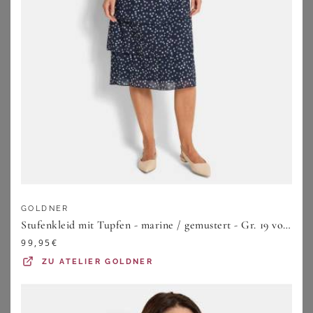
perfekte Begleiter zu festlichen und
legeren Anlässen
Maxikleider sind das Nonplusultra unter unseren
Kleidern
in großen Größen
, denn sie sind nicht nur superbequem
geschnitten, sie präsentieren sich zudem auch in
trendigen und wunderschönen Designs. Bei
Wundercurves kannst Du aus einer Riesenauswahl an
Maxikleidern für Mollige wählen, da ist bestimmt auch
genau das Kleid dabei, das Du suchst.
GOLDNER
Stufenkleid mit Tupfen - marine / gemustert - Gr. 19 von Goldner Fashion
Maxikleider: Gut für den Sommer und
99,95
€
besondere Anlässe
ZU
ATELIER GOLDNER
Bei unseren Maxikleidern geht es uns um eins: Die Länge.
Deswegen findest Du in hier Maxikleider in großen