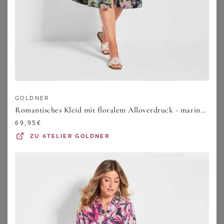
GOLDNER
Romantisches Kleid mit floralem Alloverdruck - marine / gemustert - Gr. 19 von Goldner Fashion
69,95
€
ZU
ATELIER GOLDNER
YOURS
YOURS
Yours Midikleid In Khakigrün Mit Blumenmuster Size 42
Yours Yours – Midikleid In Khaki Mit Schlüssellochausschnitt Size 44
49,00
€
40,00
€
ZU
YOURS CLOTHING
ZU
YOURS CLOTHING