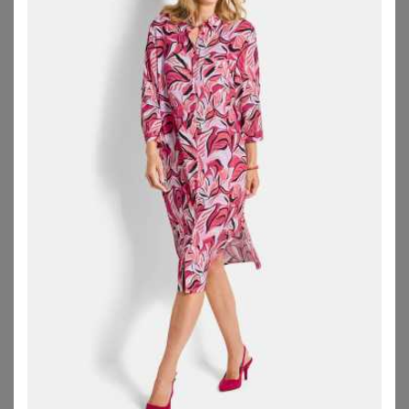
ANISTON PLUS
STUDIO UNTOLD
Meshkleid
Studio Untold Jerseykleid Midikleid oversized Jersey Strukturringel ärmellos
59,99
€
49,99
€
ZU
SHEEGO
ZU
OTTO