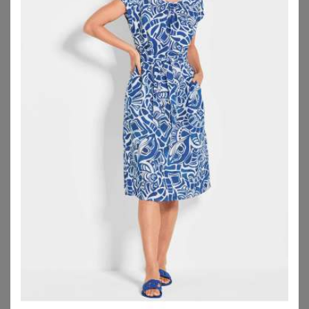
SHEEGO BY JOE BROWNS
ANISTON PLUS
Wickelkleid
Blusenkleid
89,99
€
40,43
€
ZU
SHEEGO
ZU
SHEEGO