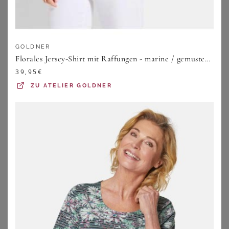
zu
Maxikleidern im Sommer
und
Boho Maxikleidern in
großen Größen
.
GOLDNER
Florales Jersey-Shirt mit Raffungen - marine / gemustert - Gr. 19 von Goldner Fashion
Schnitte
39,95
€
ZU
ATELIER GOLDNER
Maxikleider in Übergröße sind wunderbar feminin und
schmeicheln Deinen weiblichen Kurven auf angenehme
Weise. Oft sind die Kleider etwas lockerer geschnitten –
ideal auch für
Frauen mit Bauch
, oft auch geradlinig und
manchmal sogar etwas bauchig. Dank elastischer
Bündchen oder Gummizügen im Taillenbereich – wie bei
unseren
Strick- & Jerseykleidern
- sind viele Modelle aber
auch leicht tailliert und zeichnen die Silhouette nach,
ohne dabei aufzutragen. Sie sitzen oft leger und tragen
darum auch zu einem maximalen Wohlgefühl und einem
enorm hohen Tragekomfort bei.