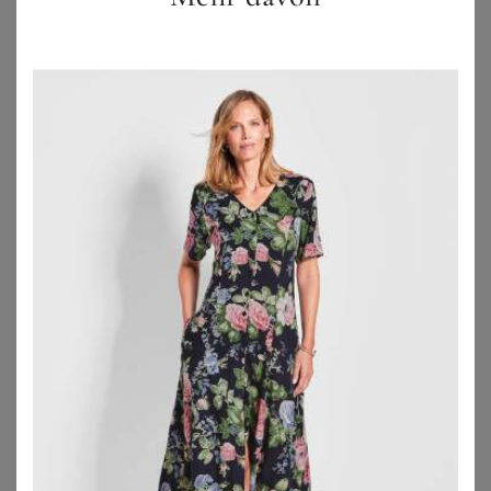
ANISTON PLUS
ANISTON PLUS
Aniston PLUS Sommerkleid aus elastischer Jersey-Qualität
Aniston PLUS Maxikleid in Wickeloptik
20,77
€
19,22
€
4.6
★
★
★
★
★
(
12
)
ZU
OTTO
ZU
OTTO