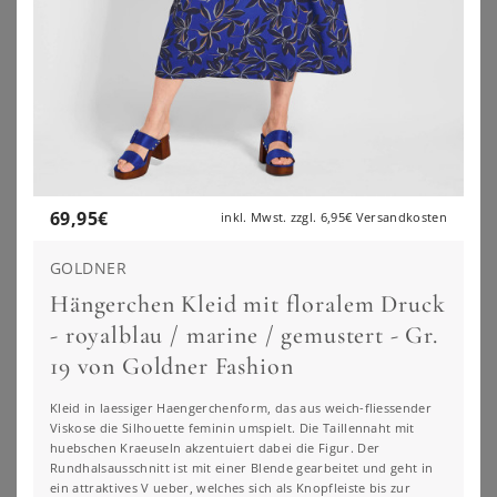
69,95
€
inkl. Mwst. zzgl.
6,95€
Versandkosten
GOLDNER
Hängerchen Kleid mit floralem Druck
- royalblau / marine / gemustert - Gr.
19 von Goldner Fashion
SHEEGO BY JOE BROWNS
SHEEGO BY JOE BROWNS
Maxikleid
Wickelkleid
Kleid in laessiger Haengerchenform, das aus weich-fliessender
89,99
€
89,99
€
Viskose die Silhouette feminin umspielt. Die Taillennaht mit
huebschen Kraeuseln akzentuiert dabei die Figur. Der
ZU
SHEEGO
ZU
SHEEGO
Rundhalsausschnitt ist mit einer Blende gearbeitet und geht in
ein attraktives V ueber, welches sich als Knopfleiste bis zur