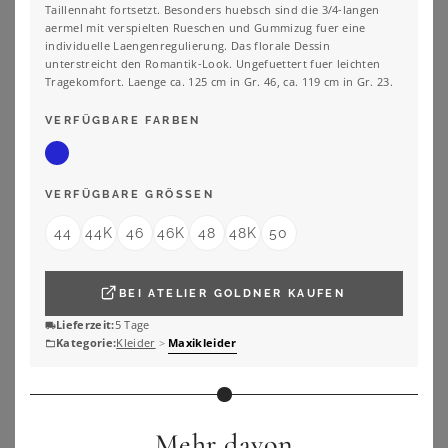
Taillennaht fortsetzt. Besonders huebsch sind die 3/4-langen
aermel mit verspielten Rueschen und Gummizug fuer eine
individuelle Laengenregulierung. Das florale Dessin
unterstreicht den Romantik-Look. Ungefuettert fuer leichten
Tragekomfort. Laenge ca. 125 cm in Gr. 46, ca. 119 cm in Gr. 23.
VERFÜGBARE FARBEN
VERFÜGBARE GRÖSSEN
44
44K
46
46K
48
48K
50
BEI
ATELIER GOLDNER
KAUFEN
BONPRIX
BONPRIX
Lieferzeit:
5 Tage
Bedrucktes Jersey-Maxikleid
Jersey-Kleid aus reiner Bio-Baumwolle
Kategorie:
Kleider
>
Maxikleider
39,99
€
32,99
€
ZU
BONPRIX
ZU
BONPRIX
Mehr davon