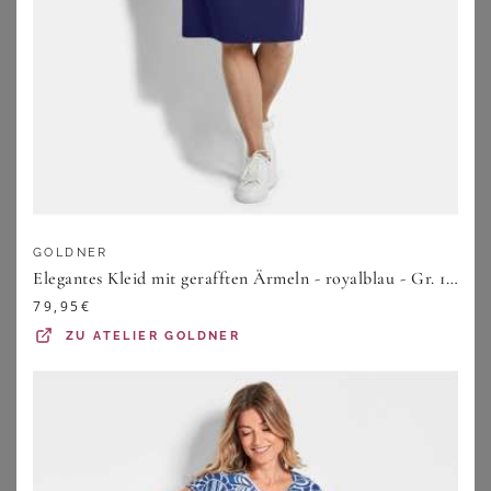
GOLDNER
Elegantes Kleid mit gerafften Ärmeln - royalblau - Gr. 19 von Goldner Fashion
WITT
WITT
Druckkleid
Druckkleid
79,95
€
59,99
€
59,99
€
ZU
ATELIER GOLDNER
ZU
WITT WEIDEN
ZU
WITT WEIDEN