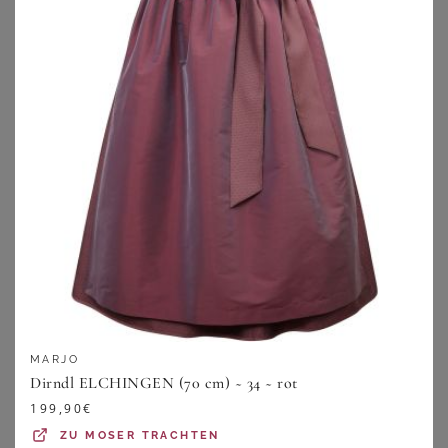
BONPRIX
BONPRIX
Dirndl mit Samt in Midilänge (2-tlg.Set)
Dirndl und Schürze (2-tlg.Set)
99,99
€
69,99
€
ZU
BONPRIX
ZU
BONPRIX
MARJO
Dirndl ELCHINGEN (70 cm) ~ 34 ~ rot
199,90
€
ZU
MOSER TRACHTEN