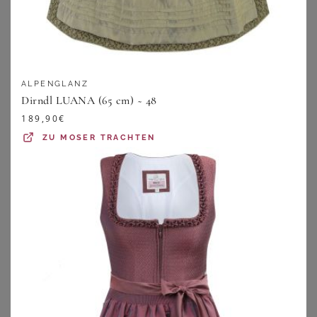
ALPENGLANZ
Dirndl LUANA (65 cm) ~ 48
189,90
€
ZU
MOSER TRACHTEN
MOSER TRACHTEN
MARJO
Midi Dirndl 70 cm schwarz dunkelrot Klara 016556 ~ 52
Dirndl RIEGSEE (75 cm) pinie ~ salbei ~ 36
179,95
€
198,00
€
ZU
MOSER TRACHTEN
ZU
MOSER TRACHTEN