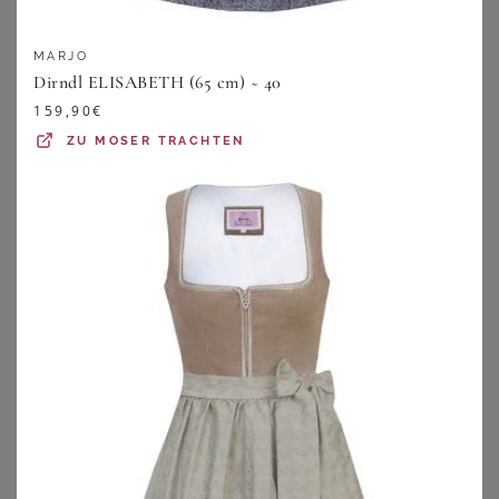
MARJO
Dirndl ELISABETH (65 cm) ~ 40
159,90
€
ZU
MOSER TRACHTEN
MARJO
MARJO
MarJo Dirndl Samt Dirndl 2tlg. - MÖNCHSROTH - puderrosa
MarJo Dirndl Midi Dirndl 2tlg. - PEGNITZ - pastellgrau
234,85
€
214,85
€
5.0
★
★
★
★
★
(
2
)
ZU
OTTO
ZU
OTTO