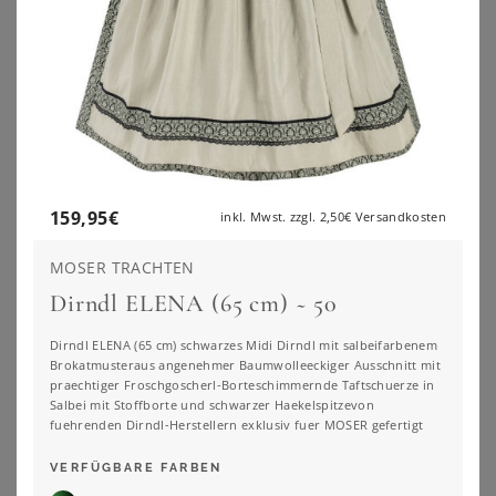
159,95
€
inkl. Mwst. zzgl.
2,50€
Versandkosten
MOSER TRACHTEN
Dirndl ELENA (65 cm) ~ 50
Dirndl ELENA (65 cm) schwarzes Midi Dirndl mit salbeifarbenem
Brokatmusteraus angenehmer Baumwolleeckiger Ausschnitt mit
BONPRIX
BONPRIX
praechtiger Froschgoscherl-Borteschimmernde Taftschuerze in
Dirndl mit Pailletten Schürze (2-tlg.Set)
Dirndl mit Schürze (Doppelpack 2-tlg. Set)
Salbei mit Stoffborte und schwarzer Haekelspitzevon
129,99
€
139,99
€
fuehrenden Dirndl-Herstellern exklusiv fuer MOSER gefertigt
ZU
BONPRIX
ZU
BONPRIX
VERFÜGBARE FARBEN