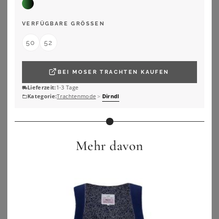
VERFÜGBARE GRÖSSEN
50
52
BEI
MOSER TRACHTEN
KAUFEN
Lieferzeit:
1-3 Tage
Kategorie:
Trachtenmode
>
Dirndl
Mehr davon
BONPRIX
BONPRIX
Dirndl mit Samt in Midilänge (2-tlg.Set)
Dirndl mit Leomuster
109,99
€
149,99
€
ZU
BONPRIX
ZU
BONPRIX