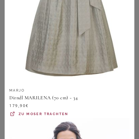
BONPRIX
KRÜGER
MARJO
Dirndl mit glänzendem Mieder (2-tlg.Set)
Dirndl Lanessa (70cm)
Dirndl MARILENA (70 cm) ~ 34
149,99
€
249,00
€
179,90
€
ZU
BONPRIX
ZU
KRÜGER DIRNDL
ZU
MOSER TRACHTEN