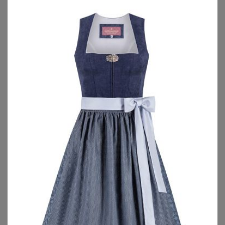
NÜBLER
EDELNICE
Nübler Dirndl Dirndl Lang Gerit in Beere von Nübler - Rocklänge 90 cm
Edelnice Dirndl
299,95
€
139,99
€
5.0
★
★
★
★
★
(
2
)
4.6
★
★
★
★
★
(
7
)
ZU
OTTO
ZU
OTTO
1
2
3
4
5
>
Dirndl für Mollige – Ab auf die Wiesn!