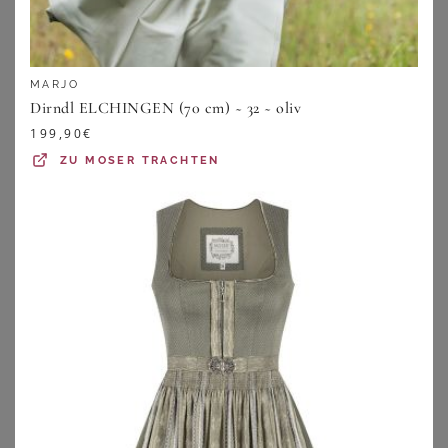
MARJO
Dirndl ELCHINGEN (70 cm) ~ 32 ~ oliv
199,90
€
ZU
MOSER TRACHTEN
BONPRIX
ALPENGLANZ
Dirndl mit Samt-Mieder und Satin-Schürze (2-tlg.Set)
Midi Dirndl 65 cm flieder taupe Sina 014680 ~ 48
99,99
€
239,95
€
ZU
BONPRIX
ZU
MOSER TRACHTEN