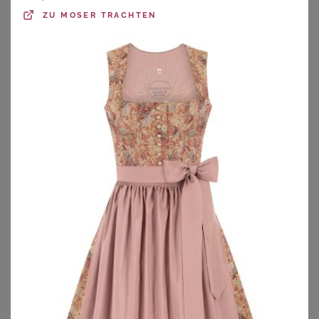
Dirndl für Mollige kann man zwar das ganze Jahr über
ZU
MOSER TRACHTEN
tragen, aber zum Oktoberfest finden Dirndl in großer
Größen den meisten Anklang. Die Auswahl an Plus Size
Dirndl ist riesig, hier kommt es natürlich auch auf das
eigene Budget an. Auf im Wundercurves
Shop für
Damenmode in großen Größen
findest Du preiswerte
günstige Dirndl sowie eine exklusive Dirndl-Auswahl.
Solltest Du ein Dirndl günstig schießen wollen, bist Du bei
uns genau richtig. Wir haben ein breites Spektrum an
Trachtenmode in großen Größen, inklusive passender
Accessoires
und
Dirndl Schuhe
.
Stöbere Dich einfach
durch unseren Wundercurves-Shop, damit Du für die
Veranstaltungen im Spätsommer top gestylt und
bestens vorbereitet bist.
Da Trachtenmode in großen Größen und traditionelle
Kleider besonders bei kurvigen Damen die Weiblichkeit
gekonnt unterstreichen, gibt es Dirndl in großen Größen
von zahlreichen beliebten Labels. Im Wundercurves-Shop