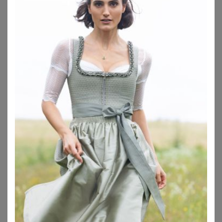
BONPRIX
MARJO
Dirndl mit Samt-Mieder und Satin-Schürze (2-tlg.Set)
MarJo Dirndl Samt Dirndl 2tlg. - ÜBERSEE - schwarz/coffee
99,99
€
234,85
€
ZU
BONPRIX
ZU
OTTO