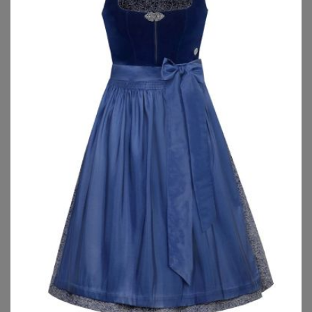
MOSER TRACHTEN
MOSER TRACHTEN
Dirndl ELENA (65 cm) ~ 50
Dirndl lang 85 cm hellblau gemustert Sophie 014668 ~ 48
159,95
€
199,90
€
ZU
MOSER TRACHTEN
ZU
MOSER TRACHTEN