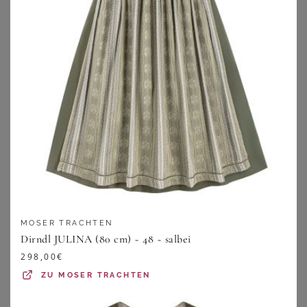
KRÜGER
KRÜGER
Dirndl Cia (70cm)
Dirndl Masha (80cm)
229,00
€
289,00
€
ZU
KRÜGER DIRNDL
ZU
KRÜGER DIRNDL
MOSER TRACHTEN
Dirndl JULINA (80 cm) ~ 48 ~ salbei
298,00
€
ZU
MOSER TRACHTEN