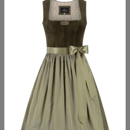
BONPRIX
BONPRIX
Dirndl und Schürze (2-tlg.Set)
Dirndl mit Samt-Mieder und Satin-Schürze (2-tlg.Set)
89,99
€
99,99
€
ZU
BONPRIX
ZU
BONPRIX