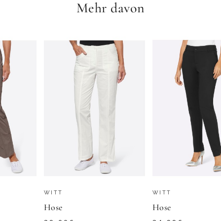
Mehr davon
64,99
€
ZU
SHEEGO
WITT
WITT
Hose
Hose