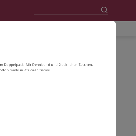
im Doppelpack. Mit Dehnbund und 2 seitlichen Taschen.
rößen
otton made in Africa-Initiative.
FILTERN