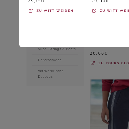
29,00
€
29,00
€
Nachtwäsche
ZU
WITT WEIDEN
ZU
WITT WEI
Negligees & Babydolls
Periodenunterwäsche
YOURS
Shapewear
Slips, Strings & Pants
20,00
€
Unterhemden
ZU
YOURS CL
Verführerische
Dessous