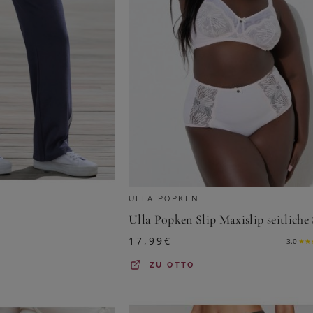
ULLA POPKEN
17,99
€
3.0
★
★
ZU
OTTO