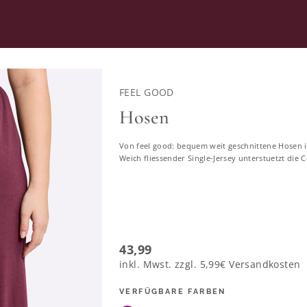
RATUNG
SECOND HAND
FEEL GOOD
WEAR
Hosen
Von feel good: bequem weit geschnittene Hosen 
he & Shapewear in großen G
Weich fliessender Single-Jersey unterstuetzt die C
18629 ERGEBNISSE
43,99
inkl. Mwst. zzgl.
5,99€
Versandkosten
VERFÜGBARE FARBEN