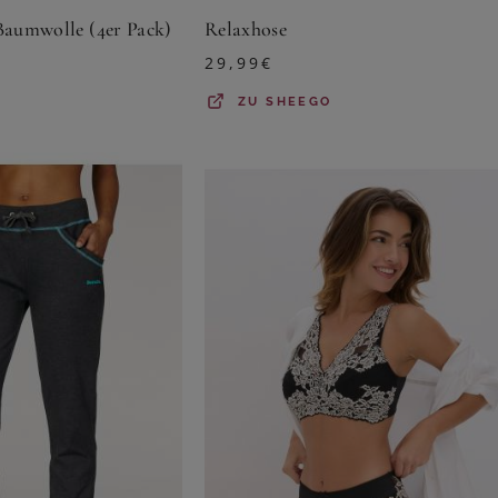
Baumwolle (4er Pack)
Relaxhose
29,99
€
ZU
SHEEGO