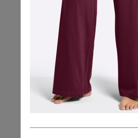
Strandkleidung
Beauty
Blusen & Tuniken
Fanmerchandise
Hosen
Jacken & Mäntel
Jeans
Kleider
Outdoorbekleidung
Pullover & Strick
Röcke
SHEEGO
Schuhe & Stiefel
Sweathose