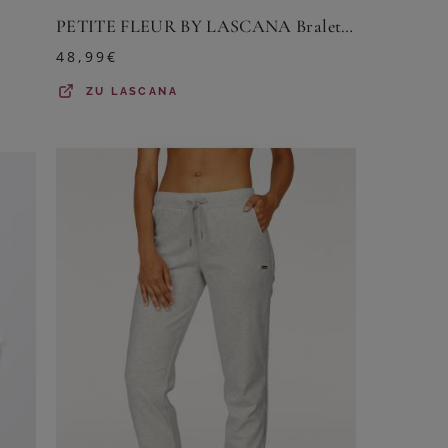
PETITE FLEUR BY LASCANA Bralette-BH Damen caramel+schwarz Gr.XXXL (54)
48,99
€
ZU
LASCANA