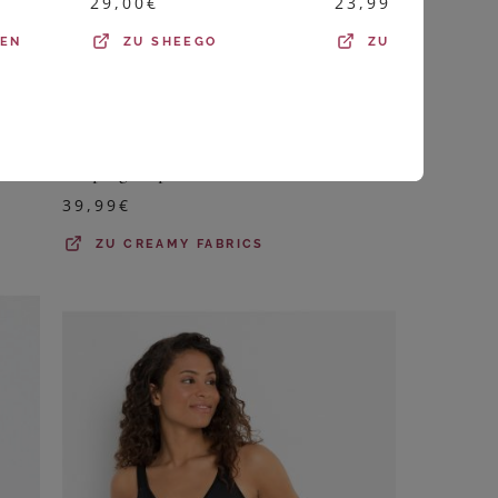
29,00
€
23,99
€
DEN
ZU
SHEEGO
ZU
WITT WEID
CREAMY FABRICS
Shaping-Slip mit hoher Taille
39,99
€
ZU
CREAMY FABRICS