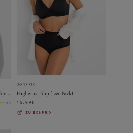
BONPRIX
Ulla Popken Slip Maxislip seitliche Spitze Mikrofaser
Highwaist Slip ( 2er Pack)
15,99
€
★
★
★
(
1
)
ZU
BONPRIX