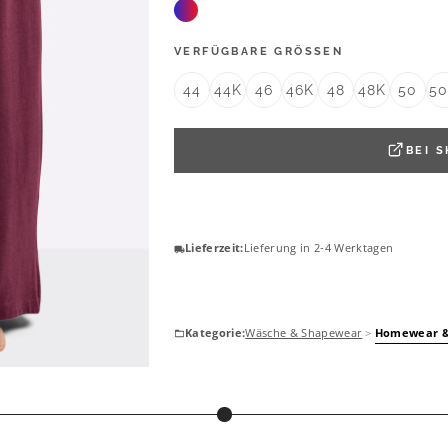
VERFÜGBARE GRÖSSEN
44
44K
46
46K
48
48K
50
5
BEI
S
Lieferzeit:
Lieferung in 2-4 Werktagen
Kategorie:
Wäsche & Shapewear
>
Homewear &
MISS MARY
Entlastungs-BH mit Bügel