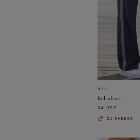
H.I.S
Relaxhose
34,99
€
ZU
SHEEGO