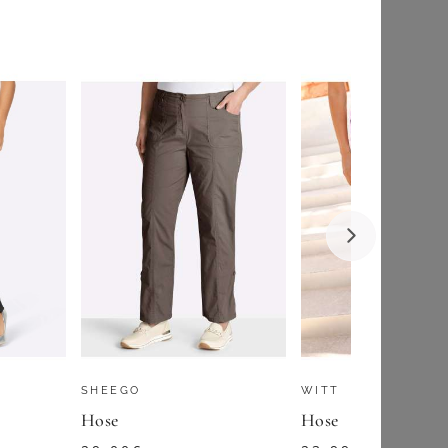
40,00
€
ZU
YOURS CLOTHING
SHEEGO
WITT
Hose
Hose