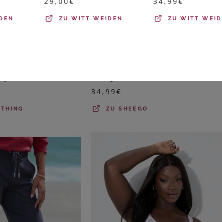
29,00
€
34,99
€
DEN
ZU
WITT WEIDEN
ZU
WITT WEI
BENCH. LOUNGEWEAR
Yours Nahtloser Gepolsterter Bh Hell Braunsize 46-48
Loungehose
34,99
€
OTHING
ZU
SHEEGO