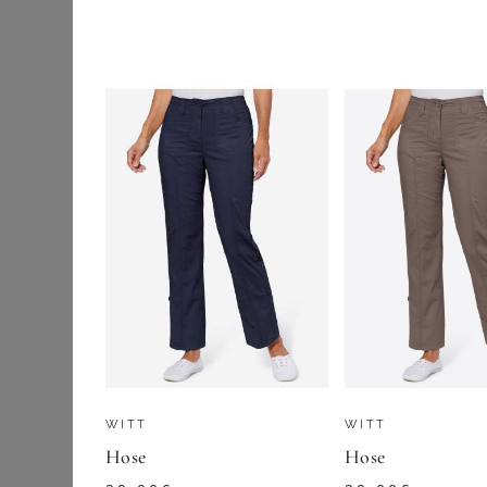
Shirts & Tops
25,00
€
Sportbekleidung
ZU
SHEEGO
Strumpfwaren
Trachtenmode
Umstandsmode
Wäsche & Shapewear
Bademäntel
BH Hemden
BHs
Bodies
WITT
Homewear & Casual
WITT
Hose
Hose
Nachthemden