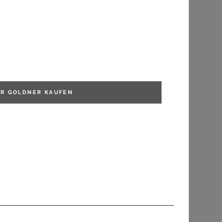
ER GOLDNER
KAUFEN
GOLDNER
Yours Pumps In Nude Aus Lederimitat Mit Blockabsatz In Extra Weiter Eeepassformsize 37EEE
Slingpumps mit Zierband in Komfort-Weite - cremeweiß - Gr. 36 von Goldner Fashion