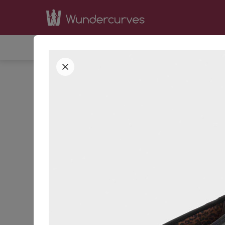
SHOP
INSPIRATION
BE
STARTSEITE
BEKLEIDUNG
SCHUHE & STIEFE
KATEGORIEN
SORTIERUNG
Accessoires
Bademode &