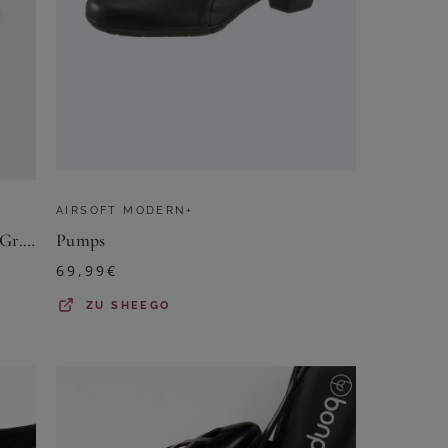
AIRSOFT MODERN+
Pumps mit Zierschnalle - schwarz - Gr. 37 von Goldner Fashion
Pumps
69,99
€
ZU
SHEEGO