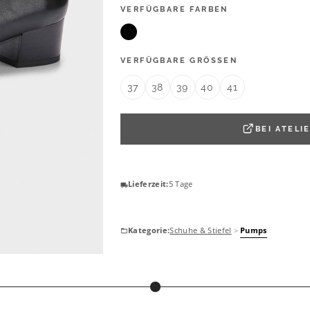
VERFÜGBARE FARBEN
VERFÜGBARE GRÖSSEN
37
38
39
40
41
BEI
ATELI
Lieferzeit:
5 Tage
Kategorie:
Schuhe & Stiefel
>
Pumps
YOURS
Yours Pumps In Schwarz Aus Kunstwildleder Mit Blockabsatz In Extra Weiter Eeepassformsize 42EEE