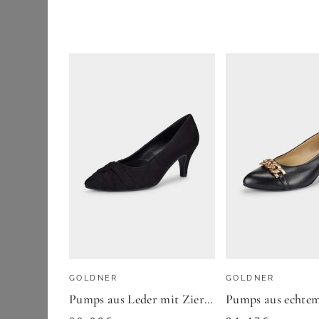
Ballerinas
55,00
€
Gummistiefel
ZU
YOURS CL
Hausschuhe
High Heels
Outdoorschuhe
Overknee Stiefel
Plateauschuhe
Pumps
Sandalen &
Sandaletten
Schnürschuhe
GOLDNER
GOLDNER
Slipper & Espadrilles
Pumps aus Leder mit Zierknoten - schwarz - Gr. 37 von Goldner Fashion