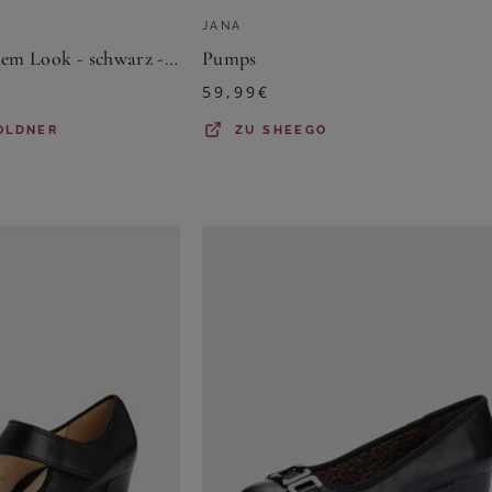
JANA
Pumps in klassischem Look - schwarz - Gr. 41,5 von Goldner Fashion
Pumps
59,99
€
OLDNER
ZU
SHEEGO