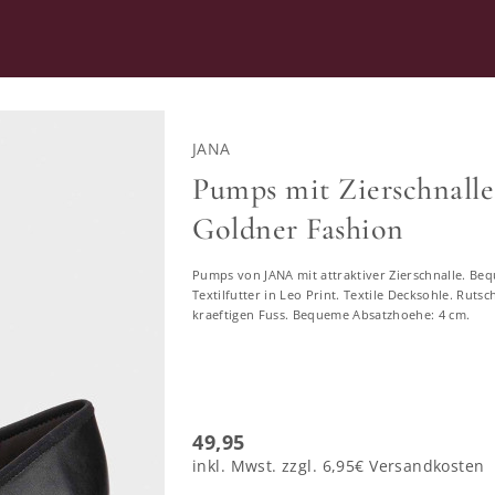
RATUNG
SECOND HAND
JANA
L
PUMPS
Pumps mit Zierschnalle 
Goldner Fashion
Pumps - auch für breite Füße
Pumps von JANA mit attraktiver Zierschnalle. Beq
Textilfutter in Leo Print. Textile Decksohle. Rut
12867 ERGEBNISSE
kraeftigen Fuss. Bequeme Absatzhoehe: 4 cm.
49,95
inkl. Mwst. zzgl.
6,95€
Versandkosten