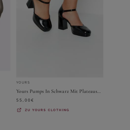
YOURS
Yours Pumps In Schwarz Mit Plateausohle In Extra Weiter Eeepassformsize 40EEE
55,00
€
ZU
YOURS CLOTHING