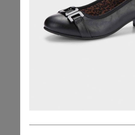
Strandkleidung
Beauty
Blusen & Tuniken
Fanmerchandise
Hosen
Jacken & Mäntel
Jeans
Kleider
Outdoorbekleidung
Pullover & Strick
Röcke
YOURS
Schuhe & Stiefel