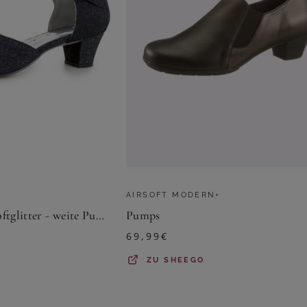
AIRSOFT MODERN+
White Lady 850 Softglitter - weite Pumps Slingpumps
Pumps
69,99
€
ZU
SHEEGO