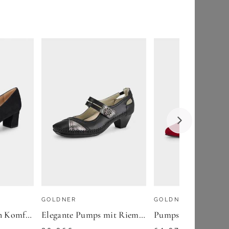
49,00
€
ZU
ATELIER GOLDNER
GOLDNER
GOLDNER
Pumps aus Leder in Komfort-Weite - schwarz - Gr. 37 von Goldner Fashion
Elegante Pumps mit Riemchen - schwarz - Gr. 37 von Goldner Fashion