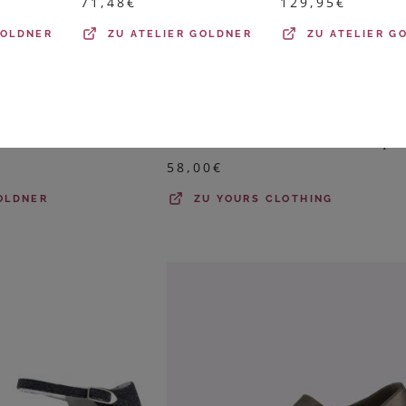
71,48
€
129,95
€
GOLDNER
ZU
ATELIER GOLDNER
ZU
ATELIER G
YOURS
Pumps aus echtem Leder in Komfort-Weite - schwarz - Gr. 37 von Goldner Fashion
58,00
€
OLDNER
ZU
YOURS CLOTHING