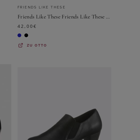
FRIENDS LIKE THESE
Friends Like These Friends Like These Slingbacks, weite Passform Pumps (1-tlg)
42,00
€
ZU
OTTO