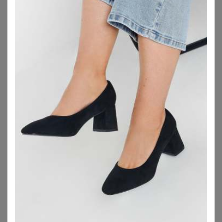
JANA
FRIENDS LIKE THESE
Pumps
Friends Like These Friends Like These Slingbacks, weite Passform Pumps (1-tlg)
59,99
€
42,00
€
ZU
SHEEGO
ZU
OTTO