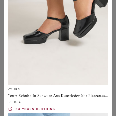
AIRSOFT MODERN+
JANA
Pumps
Spangenpumps
69,99
€
59,99
€
ZU
SHEEGO
ZU
SHEEGO
YOURS
Yours Schuhe In Schwarz Aus Kunstleder Mit Plateausohle Und Blockabsatz In Extra Weiter Eeepassformsize 38EEE
55,00
€
ZU
YOURS CLOTHING