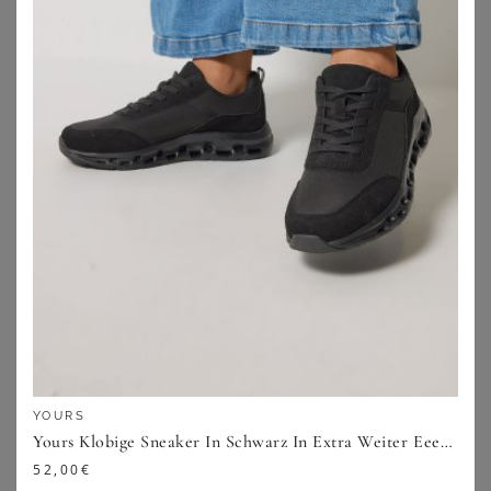
BONPRIX
BONPRIX
Jana Komfort-Pumps in bequemer Weite
Pumps mit Blockabsatz
27,99
€
36,99
€
ZU
BONPRIX
ZU
BONPRIX
YOURS
Yours Klobige Sneaker In Schwarz In Extra Weiter Eeepassformsize 39EEE
52,00
€