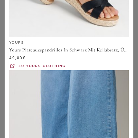
YOURS
Yours Plateauespandrilles In Schwarz Mit Keilabsatz, Überkreuztem Riemen Und Extra Weiter Eeepassformsize 41EEE
49,00
€
ZU
YOURS CLOTHING
JANA
JANA
Pumps
Pumps
49,99
€
49,99
€
ZU
SHEEGO
ZU
SHEEGO