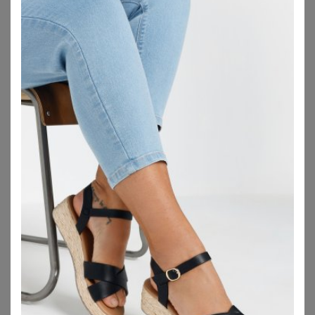
BONPRIX
BONPRIX
Tamaris Plateau-Pumps aus Leder
Slingpumps mit Cut-Outs
40,99
€
13,99
€
ZU
BONPRIX
ZU
BONPRIX