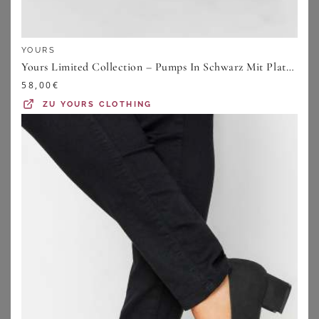
YOURS
Yours Limited Collection – Pumps In Schwarz Mit Plateausohle In Extraweiter Eeepassformsize 40EEE
58,00
€
ZU
YOURS CLOTHING
WHITE LADY
AIRSOFT MODERN+
White Lady 850 Softglitter - weite Pumps Slingpumps
Pumps
129,99
€
69,99
€
ZU
SHEEGO
ZU
OTTO