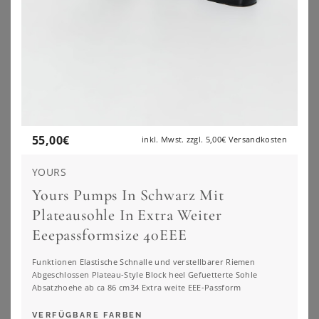
55,00
€
inkl. Mwst. zzgl.
5,00€
Versandkosten
YOURS
Yours Pumps In Schwarz Mit
YOURS
YOURS
Plateausohle In Extra Weiter
Yours Pumps In Schwarz Aus Kunstwildleder Mit Blockabsatz In Extra Weiter Eeepassformsize 42EEE
Yours Pumps In Nude Aus Lederimitat Mit Blockabsatz In Extra Weiter Eeepassformsize 37EEE
Eeepassformsize 40EEE
55,00
€
55,00
€
ZU
YOURS CLOTHING
ZU
YOURS CLOTHING
Funktionen Elastische Schnalle und verstellbarer Riemen
Abgeschlossen Plateau-Style Block heel Gefuetterte Sohle
Absatzhoehe ab ca 86 cm34 Extra weite EEE-Passform
VERFÜGBARE FARBEN