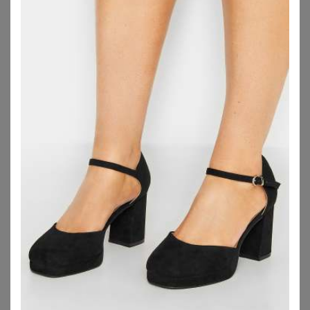
YOURS
YOURS
Yours Limited Collection – Pumps In Schwarz Mit Plateausohle In Extraweiter Eeepassformsize 40EEE
Yours Pumps In Schwarz Aus Wildlederimitat Mit Blockabsatz In Extra Weiter Eeepassformsize 41EEE
58,00
€
55,00
€
ZU
YOURS CLOTHING
ZU
YOURS CLOTHING