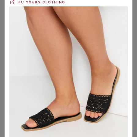
ZU
YOURS CLOTHING
GOLDNER
GOLDNER
Pumps mit Riemchen in Komfort-Weite - rot - Gr. 37 von Goldner Fashion
Pumps aus Leder in Komfort-Weite - schwarz - Gr. 37 von Goldner Fashion
64,97
€
129,95
€
ZU
ATELIER GOLDNER
ZU
ATELIER GOLDNER
1
2
3
4
5
>
Pumps für breite Füße – schickes