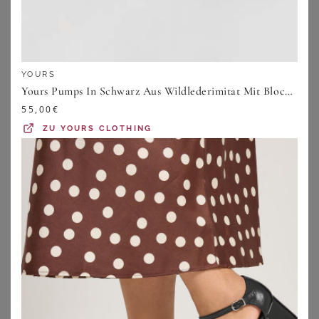
YOURS
Yours Pumps In Schwarz Aus Wildlederimitat Mit Blockabsatz In Extra Weiter Eeepassformsize 41EEE
55,00
€
ZU
YOURS CLOTHING
ARA
JANA
Pumps - schwarz - Gr. 35,5 von Goldner Fashion
Pumps mit Zierschnalle - schwarz - Gr. 37 von Goldner Fashion
109,95
€
49,95
€
ZU
ATELIER GOLDNER
ZU
ATELIER GOLDNER