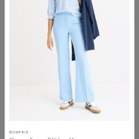
WITT
WITT
Langarm-Bluse
Langarm-Bluse
34,99
€
29,99
€
ZU
WITT WEIDEN
ZU
WITT WEIDEN
BONPRIX