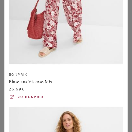
ANISTON PLUS
ANISTON PLUS
Schlupfbluse
Karobluse
49,99
€
42,99
€
ZU
SHEEGO
ZU
SHEEGO
BONPRIX
Bluse aus Viskose-Mix
26,99
€
ZU
BONPRIX