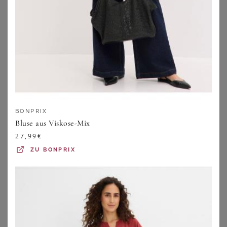
BONPRIX
BONPRIX
Bluse aus Baumwoll-Viskose Mix
Musselin Long-Tunika aus reiner Baumwolle
9,99
€
18,99
€
ZU
BONPRIX
ZU
BONPRIX
BONPRIX
Bluse aus Viskose-Mix
27,99
€
ZU
BONPRIX