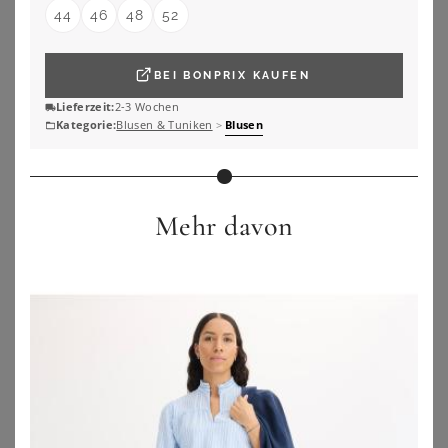
44
46
48
52
LAURA SCOTT CURVE
ANISTON PLUS
BEI
BONPRIX
KAUFEN
Laura Scott CURVE Longbluse Große Größen im Tunika Stil aus weicher Viskose
Aniston PLUS Schlupfbluse mit blickdichtem Jerseyfutter
Lieferzeit:
2-3 Wochen
46,99
€
51,99
€
4.6
★
★
★
★
★
(
7
)
3.8
★
★
★
★
★
(
8
)
Kategorie:
Blusen & Tuniken
>
Blusen
ZU
OTTO
ZU
OTTO
Mehr davon