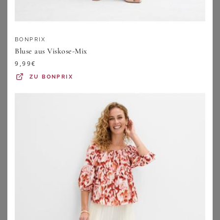
49,99
€
49,99
€
ZU
SHEEGO
ZU
SHEEGO
BONPRIX
Bluse aus Viskose-Mix
1
2
3
4
5
>
9,99
€
ZU
BONPRIX
Blusen in großen Größen – Passend
für alle Kurven