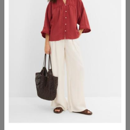
ANISTON PLUS
ELENA MIRO
Blusenshirt
Elena Miro Blusenshirt Aus Satin pink
42,99
€
79,99
€
ZU
SHEEGO
ZU
BREUNINGER