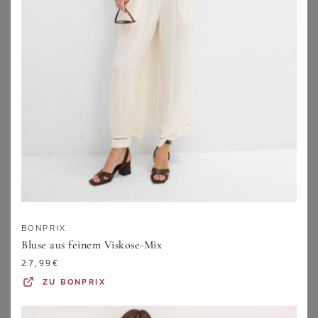
Lass Dich beraten:
Blusen-Arten
Tipps für mollige Frauen
Blusen für jeden Anlass
BONPRIX
Bluse aus feinem Viskose-Mix
Sommerblusen
27,99
€
ZU
BONPRIX
Blusen in großen Größen zu finden, stellt kurvige Frauen
immer wieder vor Herausforderungen. Entweder spannt