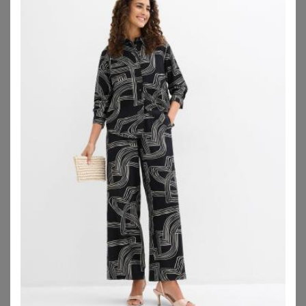
Damen-Bluse mit Umschlag, große Größen
Schlupfbluse
7,00
€
39,99
€
ZU
NKD
ZU
SHEEGO
ANISTON PLUS
ANISTON PLUS
Longbluse
Schlupfbluse