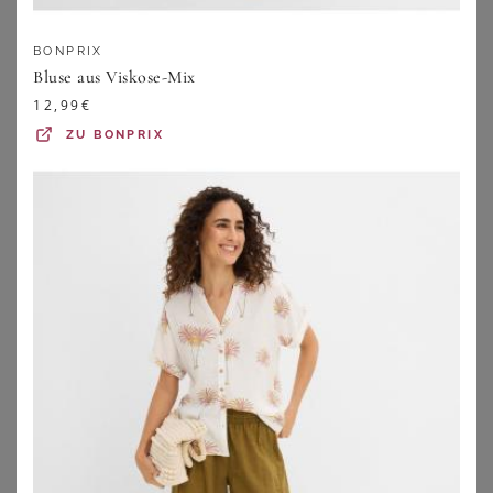
PETER HAHN
PETER HAHN
Shirt-Bluse Peter Hahn grau
Bluse 1/2-Arm Peter Hahn blau
BONPRIX
49,95
€
79,95
€
Bluse aus Viskose-Mix
ZU
PETER HAHN
ZU
PETER HAHN
12,99
€
ZU
BONPRIX
GOLDNER
GOLDNER