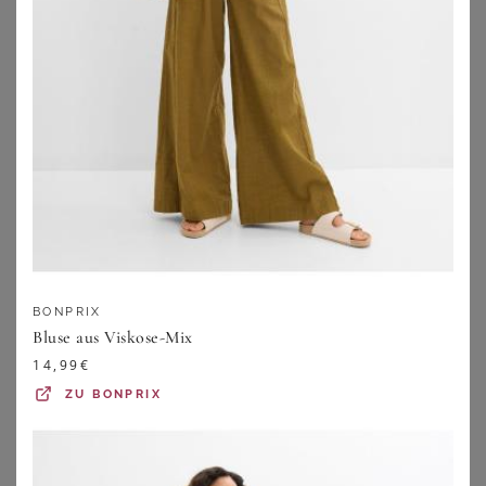
Bluse aus reiner Viskose - terrakotta - Gr. 19 von Goldner Fashion
Elegante Bluse aus Chiffon - grün - Gr. 19 von Goldner Fashion
29,95
€
29,95
€
ZU
ATELIER GOLDNER
ZU
ATELIER GOLDNER
BONPRIX
Bluse aus Viskose-Mix
14,99
€
ZU
BONPRIX
LAURA TORELLI PLUS
ANISTON PLUS