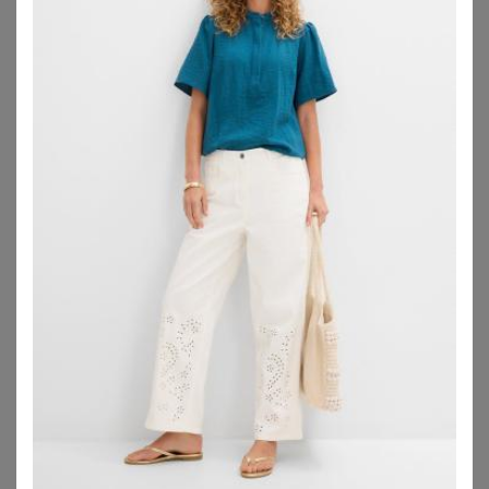
YOURS
YOURS LONDON
Yours – Hemd In Weiß Mit Stickerei Size 54-56
Yours London Kurzarmoberteil In Schwarz Mit Knotendetail Vorn Size 42
25,00
€
52,00
€
ZU
YOURS CLOTHING
ZU
YOURS CLOTHING