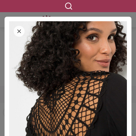
STARTSEITE
BEKLEIDUNG
BLUSEN & TUNIKEN
Blusen & Tuniken in großen
Größen
12445 ERGEBNISSE
42
44
46
48
50
52
54
GRÖSSE
Blusen
Hemdblusen
Longblusen
Tuniken
FILTERN