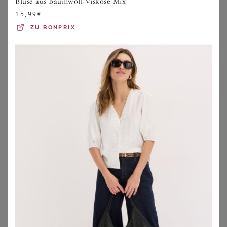
Bluse aus Baumwoll-Viskose Mix
15,99
€
ZU
BONPRIX
SHEEGO
SHEEGO BY JOE BROWNS
Tunika
Bluse mit Stehkragen
19,99
€
79,99
€
ZU
SHEEGO
ZU
SHEEGO