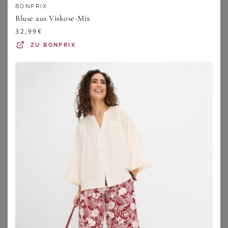
BONPRIX
BASE LEVEL CURVY
ANISTON PLUS
Bluse aus Viskose-Mix
Base Level Curvy Shirtbluse Yanina mit V-Ausschnitt
Aniston PLUS Hemdbluse in 2 unterschiedlichen Streifen-Dessins
32,99
€
50,99
€
47,99
€
3.9
★
★
★
★
★
(
16
)
4.6
★
★
★
★
★
(
17
)
ZU
BONPRIX
ZU
OTTO
ZU
OTTO