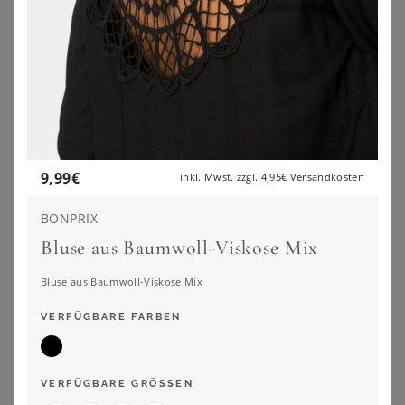
Entdecke unseren neuen Lieblingsfilter:
NACH FIGURTYP FILTERN
9,99
€
inkl. Mwst. zzgl.
4,95€
Versandkosten
BONPRIX
Bluse aus Baumwoll-Viskose Mix
Bluse aus Baumwoll-Viskose Mix
VERFÜGBARE FARBEN
VERFÜGBARE GRÖSSEN