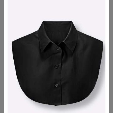
Frauen mit
Sanduhr-Figur
.
Hemdblusen in großen Größen shoppen
Longblusen in großen Größen
Longblusen sing länger geschnitten und können
super mit Leggings und Skinny Jeans kombiniert
werden.
Auch ein Taillengürtel sieht mit einer Longbluse
super aus und zaubert Dir eine tolle Taille. Diese
Kombination ist besonders für
Figurtyp A
und
Figurtyp O
zu empfehlen.
Longblusen in großen Größen finden