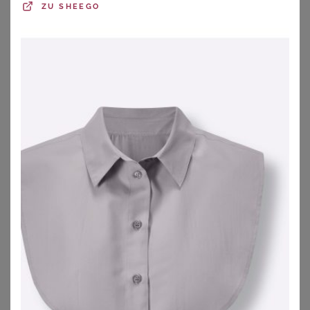
ZU
SHEEGO
ANISTON PLUS
ELENA MIRO
Blusenshirt
Elena Miro Blusenshirt Aus Satin pink
42,99
€
79,99
€
ZU
SHEEGO
ZU
BREUNINGER