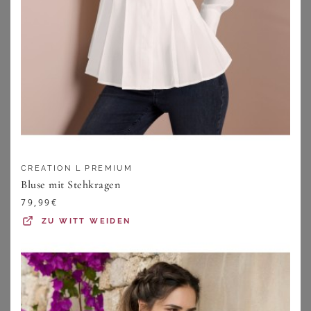
49,99
€
49,99
€
ZU
SHEEGO
ZU
SHEEGO
1
2
3
4
5
>
Blusen in großen Größen – Passend
für alle Kurven
CREATION L PREMIUM
Bluse mit Stehkragen
79,99
€
ZU
WITT WEIDEN