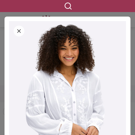
STARTSEITE
BEKLEIDUNG
BLUSEN & TUNIKEN
Blusen & Tuniken in großen
Größen
12445 ERGEBNISSE
42
44
46
48
50
52
54
GRÖSSE
Blusen
Hemdblusen
Longblusen
Tuniken
FILTERN