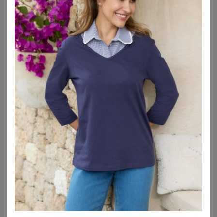
Lass Dich beraten:
Blusen-Arten
Tipps für mollige Frauen
Blusen für jeden Anlass
Sommerblusen
Blusen in großen Größen zu finden, stellt kurvige Frauen
immer wieder vor Herausforderungen. Entweder spannt