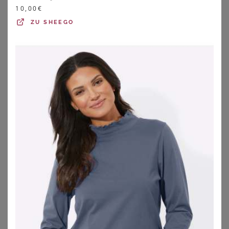
10,00
€
YOURS
YOURS LONDON
Yours – Hemd In Weiß Mit Stickerei Size 54-56
Yours London Kurzarmoberteil In Schwarz Mit Knotendetail Vorn Size 42
ZU
SHEEGO
25,00
€
52,00
€
ZU
YOURS CLOTHING
ZU
YOURS CLOTHING