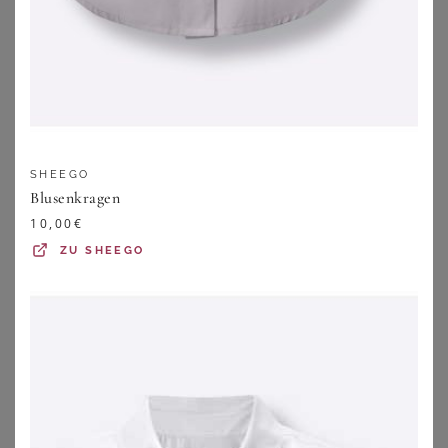
BASE LEVEL CURVY
ANISTON PLUS
Base Level Curvy Shirtbluse Yanina mit V-Ausschnitt
Aniston PLUS Hemdbluse in 2 unterschiedlichen Streifen-Dessins
50,99
€
47,99
€
3.9
★
★
★
★
★
(
16
)
4.6
★
★
★
★
★
(
17
)
ZU
OTTO
ZU
OTTO
SHEEGO
Blusenkragen
10,00
€
ZU
SHEEGO