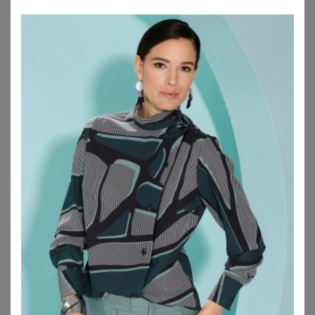
WITT
WITT
Langarm-Bluse
Langarm-Bluse
34,99
€
29,99
€
ZU
WITT WEIDEN
ZU
WITT WEIDEN