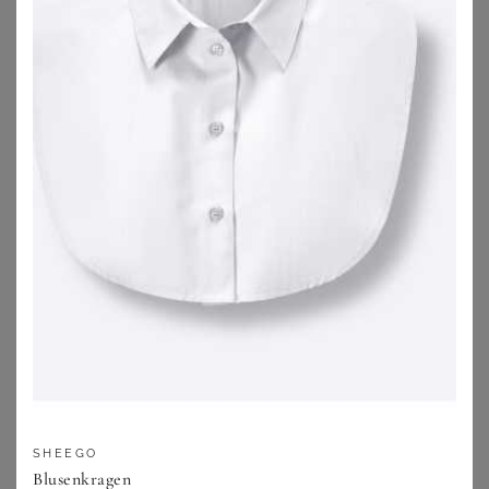
ANISTON PLUS
ANISTON PLUS
Schlupfbluse
Karobluse
49,99
€
42,99
€
ZU
SHEEGO
ZU
SHEEGO
SHEEGO
Blusenkragen