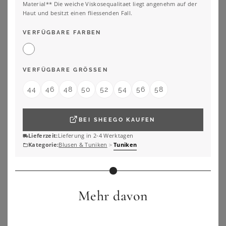
Material** Die weiche Viskosequalitaet liegt angenehm auf der
Haut und besitzt einen fliessenden Fall.
VERFÜGBARE FARBEN
LAURA SCOTT CURVE
ANISTON PLUS
Laura Scott CURVE Longbluse Große Größen im Tunika Stil aus weicher Viskose
Aniston PLUS Schlupfbluse mit blickdichtem Jerseyfutter
46,99
€
51,99
€
4.6
★
★
★
★
★
(
7
)
3.8
★
★
★
★
★
(
8
)
VERFÜGBARE GRÖSSEN
ZU
OTTO
ZU
OTTO
44
46
48
50
52
54
56
58
BEI
SHEEGO
KAUFEN
Lieferzeit:
Lieferung in 2-4 Werktagen
Kategorie:
Blusen & Tuniken
>
Tuniken
Mehr davon