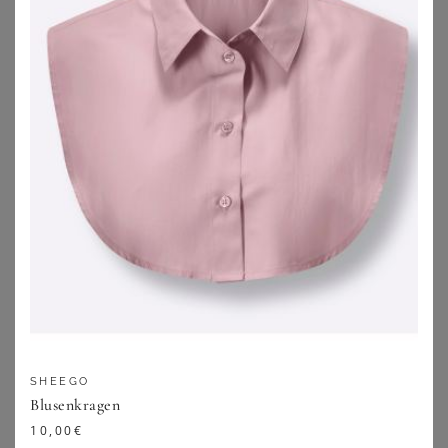
BONPRIX
BONPRIX
Bluse aus Baumwoll-Viskose Mix
Musselin Long-Tunika aus reiner Baumwolle
9,99
€
18,99
€
ZU
BONPRIX
ZU
BONPRIX
SHEEGO
Blusenkragen
10,00
€