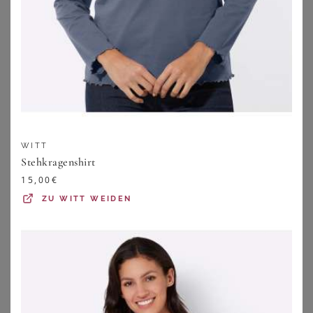
PETER HAHN
PETER HAHN
Shirt-Bluse Peter Hahn grau
Bluse 1/2-Arm Peter Hahn blau
49,95
€
79,95
€
ZU
PETER HAHN
ZU
PETER HAHN
WITT
Stehkragenshirt
15,00
€
ZU
WITT WEIDEN
GOLDNER
GOLDNER