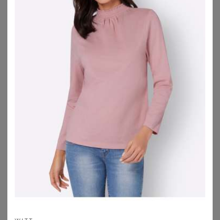
Bluse aus reiner Viskose - terrakotta - Gr. 19 von Goldner Fashion
Elegante Bluse aus Chiffon - grün - Gr. 19 von Goldner Fashion
29,95
€
29,95
€
ZU
ATELIER GOLDNER
ZU
ATELIER GOLDNER
LAURA TORELLI PLUS
ANISTON PLUS