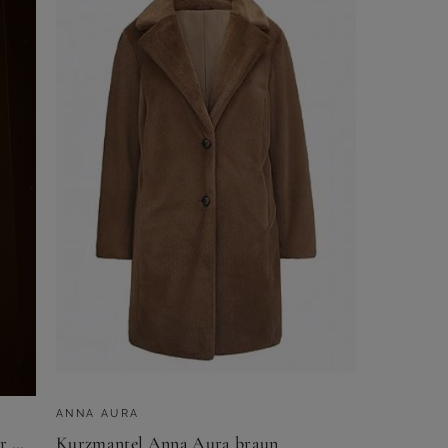
ANNA AURA
Yours Curve Khakigrüner Wattierter Midipuffermantel Size 42
Kurzmantel Anna Aura braun