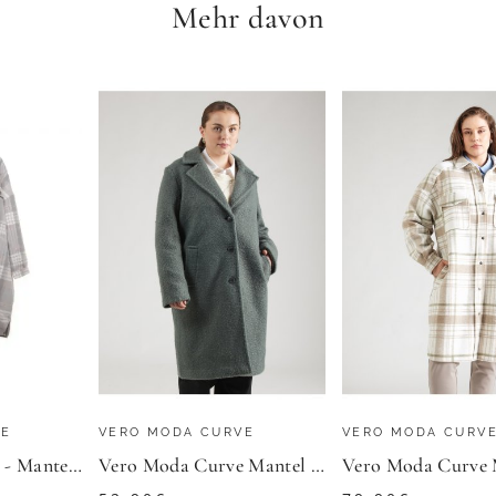
Mehr davon
KILLTEC
Aniston PLUS Kurzmantel in ausdrucksvollem Karo-Dessin - NEUE KOLLEKTION
160,99
€
4.8
★
★
★
★
★
(
14
)
4.0
★
★
ZU
OTTO
VE
VERO MODA CURVE
VERO MODA CURV
Vero Moda Curve - Mantel - Damen - Größe: 50 - Grau
Vero Moda Curve Mantel VMCELITEANNI