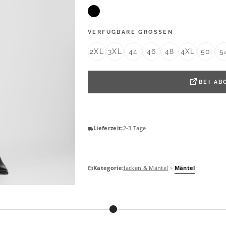
VERFÜGBARE GRÖSSEN
2XL
3XL
44
46
48
4XL
50
5
BEI
AB
Lieferzeit:
2-3 Tage
Kategorie:
Jacken & Mäntel
>
Mäntel