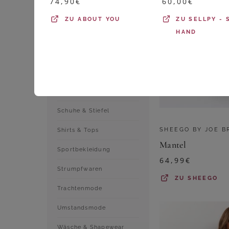
74,90
€
60,00
€
Jeans
ZU
ABOUT YOU
ZU
SELLPY -
HAND
Kleider
Outdoorbekleidung
Pullover & Strick
Röcke
Schuhe & Stiefel
SHEEGO BY JOE 
Shirts & Tops
Mantel
Sportbekleidung
64,99
€
Strumpfwaren
ZU
SHEEGO
Trachtenmode
Umstandsmode
Wäsche & Shapewear