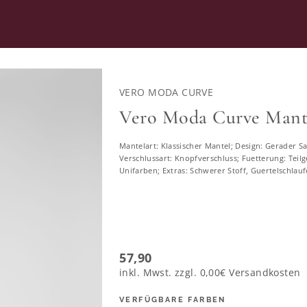
RATUNG
SECOND HAND
VERO MODA CURVE
L
MÄNTEL
Vero Moda Curve Mant
Mantelart: Klassischer Mantel; Design: Gerader Sa
Mäntel in großen Größen
Verschlussart: Knopfverschluss; Fuetterung: Teilge
Unifarben; Extras: Schwerer Stoff, Guertelschla
944 ERGEBNISSE
46
48
50
52
54
56
58
57,90
inkl. Mwst. zzgl.
0,00€
Versandkosten
VERFÜGBARE FARBEN