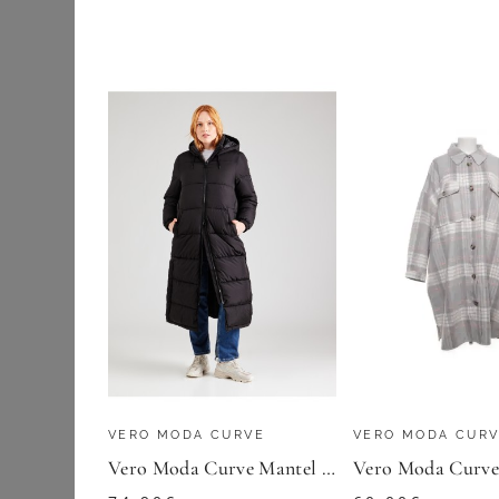
Jeansjacken
ANISTON PLUS
Kimonos
Lederjacken
93,99
€
Mäntel
ZU
OTTO
Parkas
Ponchos & Capes
Regenjacken
Steppjacken &
Daunenjacken
Trenchcoats
VERO MODA CURVE
VERO MODA CUR
Westen
Vero Moda Curve Mantel VMCKlea
Winterjacken