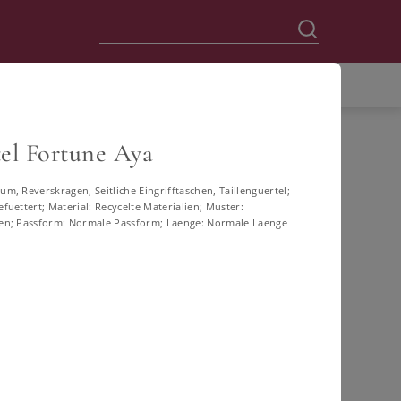
el Fortune Aya
um, Reverskragen, Seitliche Eingrifftaschen, Taillenguertel;
fuettert; Material: Recycelte Materialien; Muster:
ufen; Passform: Normale Passform; Laenge: Normale Laenge
60
62
64