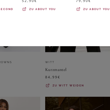
52,90
€
79,90
€
 SECOND
ZU
ABOUT YOU
ZU
ABOUT YOU
BROWNS
WITT
Kurzmantel
84,99
€
ZU
WITT WEIDEN