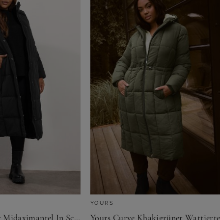
YOURS
Yours – Wattierter Midaximantel In Schwarz Size 42