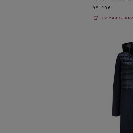
98,00
€
ZU
YOURS CL