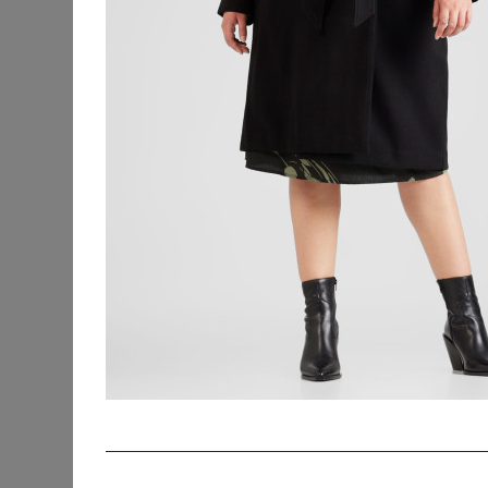
KATEGORIEN
SORTIERUNG
Accessoires
Bademode &
Strandkleidung
Beauty
Blusen & Tuniken
Fanmerchandise
Hosen
Jacken & Mäntel
Blazer
Blousons
Fleecejacken
Jacken