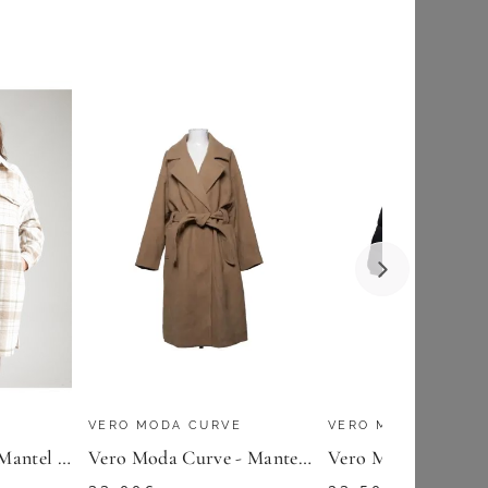
SHEEGO
Killtec Funktionsmantel KOW 165 WMN PRK längeres Design, mit Eingrifftaschen und Brusttasche, aus Polyester
Kurzmantel
119,00
€
★
★
★
(
3
)
ZU
SHEEGO
E
VERO MODA CURVE
VERO MODA CURVE
Vero Moda Curve Mantel VMCVINCE
Vero Moda Curve - Mantel - Damen - Größe: 46 - Beige