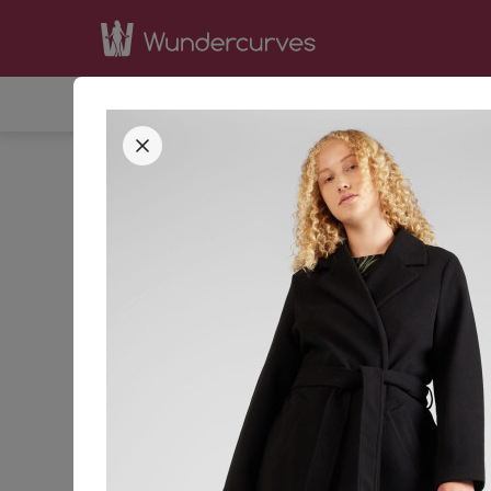
SHOP
INSPIRATION
BE
STARTSEITE
BEKLEIDUNG
JACKEN & MÄNTE
42
44
GRÖSSE