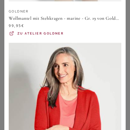
GOLDNER
Wollmantel mit Stehkragen - marine - Gr. 19 von Goldner Fashion
99,95
€
ZU
ATELIER GOLDNER
SHEEGO
WITT
Jacke
Wollmantel
39,99
€
99,99
€
ZU
SHEEGO
ZU
WITT WEIDEN
1
2
3
4
5
>