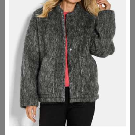
GOLDNER
GOLDNER
Wollmantel mit Stehkragen - pink - Gr. 19 von Goldner Fashion
Klassischer Dufflecoat aus feinster Wolle-Mischung - rot - Gr. 24 von Goldner Fashion
99,95
€
219,95
€
ZU
ATELIER GOLDNER
ZU
ATELIER GOLDNER