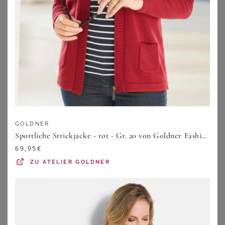
GOLDNER
SHEEGO
VERO MODA CURVE
Sportliche Strickjacke - rot - Gr. 20 von Goldner Fashion
Jacke
Vero Moda Curve Mantel Fortune Aya
69,95
€
89,99
€
57,90
€
ZU
ATELIER GOLDNER
ZU
SHEEGO
ZU
ABOUT YOU