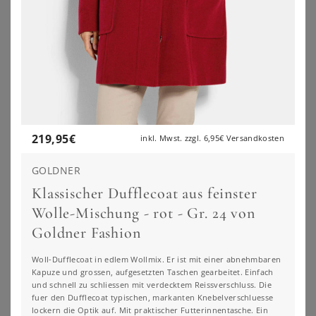
219,95
€
inkl. Mwst. zzgl.
6,95€
Versandkosten
GOLDNER
Klassischer Dufflecoat aus feinster
Wolle-Mischung - rot - Gr. 24 von
Goldner Fashion
ANISTON PLUS
KILLTEC
Woll-Dufflecoat in edlem Wollmix. Er ist mit einer abnehmbaren
Aniston PLUS Kurzmantel in ausdrucksvollem Karo-Dessin - NEUE KOLLEKTION
Killtec Funktionsmantel KOW 165 WMN PRK längeres Design, mit Eingrifftaschen und Brusttasche, aus Polyester
Kapuze und grossen, aufgesetzten Taschen gearbeitet. Einfach
und schnell zu schliessen mit verdecktem Reissverschluss. Die
93,99
€
160,99
€
4.8
★
★
★
★
★
(
14
)
4.0
★
★
★
★
★
(
3
)
fuer den Dufflecoat typischen, markanten Knebelverschluesse
ZU
OTTO
lockern die Optik auf. Mit praktischer Futterinnentasche. Ein