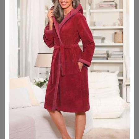
Größen, den Du suchst.
Das erwartet Dich hier:
Arten von Mäntel
Details
Marken
Mäntel kombinieren
Mäntel online kaufen
Parka, Trenchcoat oder Dufflecoat:
Damenmäntel in großen Größen