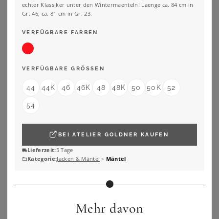
echter Klassiker unter den Wintermaenteln! Laenge ca. 84 cm in
ZU
OTTO
Gr. 46, ca. 81 cm in Gr. 23.
VERFÜGBARE FARBEN
VERFÜGBARE GRÖSSEN
44
44K
46
46K
48
48K
50
50K
52
54
BEI
ATELIER GOLDNER
KAUFEN
Lieferzeit:
5 Tage
Kategorie:
Jacken & Mäntel
>
Mäntel
SHEEGO
SHEEGO BY JOE BROWNS
Kurzmantel
Mantel
Mehr davon
119,00
€
64,99
€