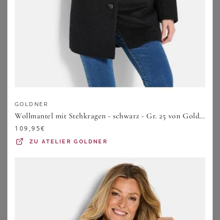
GOLDNER
Wollmantel mit Stehkragen - schwarz - Gr. 25 von Goldner Fashion
109,95
€
ZU
ATELIER GOLDNER
BONPRIX
SHEEGO
Wasserdichter Funktions-Mantel
Kurzmantel
92,99
€
144,00
€
ZU
BONPRIX
ZU
SHEEGO