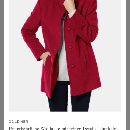
ANNA AURA
EMILIA LAY
Kurzmantel Anna Aura braun
Mantel Emilia Lay blau
105,95
€
179,95
€
ZU
PETER HAHN
ZU
PETER HAHN
GOLDNER
Unentbehrliche Wolljacke mit feinen Details - dunkelrot - Gr. 22 von Goldner Fashion