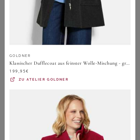
GOLDNER
Klassischer Dufflecoat aus feinster Wolle-Mischung - grau - Gr. 23 von Goldner Fashion
199,95
€
ZU
ATELIER GOLDNER
YOURS
YOURS
Yours – Wattierter Midaximantel In Schwarz Size 42
Yours Curve Khakigrüner Wattierter Midipuffermantel Size 42
98,00
€
95,00
€
ZU
YOURS CLOTHING
ZU
YOURS CLOTHING