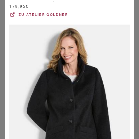
179,95
€
ZU
ATELIER GOLDNER
SHEEGO
FUCHS SCHMITT
Übergangsjacke
Fuchs Schmitt Wollmantel grau
78,99
€
159,99
€
ZU
SHEEGO
ZU
BREUNINGER