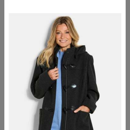
ZU
SHEEGO
ZU
SHEEGO
WITT
WITT
Kurzmantel
Kurzmantel
84,99
€
84,99
€
ZU
WITT WEIDEN
ZU
WITT WEIDEN