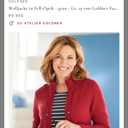
GOLDNER
Wolljacke in Fell-Optik - grau - Gr. 19 von Goldner Fashion
99,95
€
ZU
ATELIER GOLDNER
SHEEGO
SHEEGO
Übergangsjacke
Kurzmantel
39,99
€
99,99
€
ZU
SHEEGO
ZU
SHEEGO