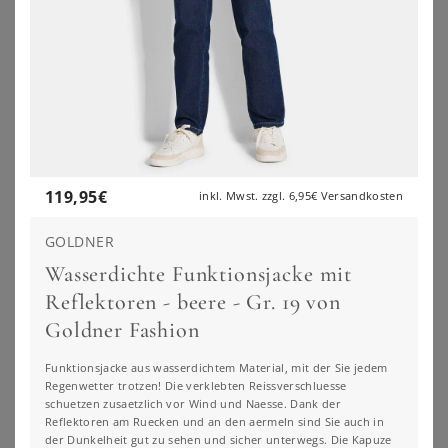
119,95
€
inkl. Mwst. zzgl.
6,95€
Versandkosten
GOLDNER
Wasserdichte Funktionsjacke mit
Reflektoren - beere - Gr. 19 von
Goldner Fashion
Funktionsjacke aus wasserdichtem Material, mit der Sie jedem
Regenwetter trotzen! Die verklebten Reissverschluesse
SHEEGO
SHEEGO
schuetzen zusaetzlich vor Wind und Naesse. Dank der
Jacke
Jacke
Reflektoren am Ruecken und an den aermeln sind Sie auch in
der Dunkelheit gut zu sehen und sicher unterwegs. Die Kapuze
99,99
€
112,00
€