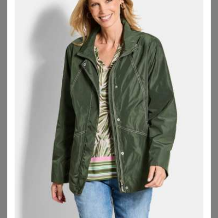
ZU
PETER HAHN
ZU
SHEEGO
SHEEGO
ULLA POPKEN
Jacke
Ulla Popken Funktionsjacke HYPRAR Funktionsjacke wasserdicht 2-Wege-Zipper
112,00
€
169,99
€
4.0
★
★
★
★
★
(
1
)