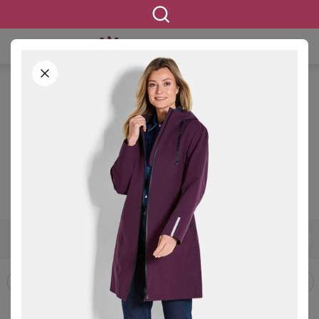
STARTSEITE
BEKLEIDUNG
OUTDOORBEKLEIDUNG
OUTDOORJACKEN & -MÄNTEL
Outdoorjacken & -mäntel in
großen Größen
1213 ERGEBNISSE
42
44
46
48
50
52
54
GRÖSSE
Outdoorhosen
Outdoorjacken & -mäntel
Softshelljacken
FILTERN