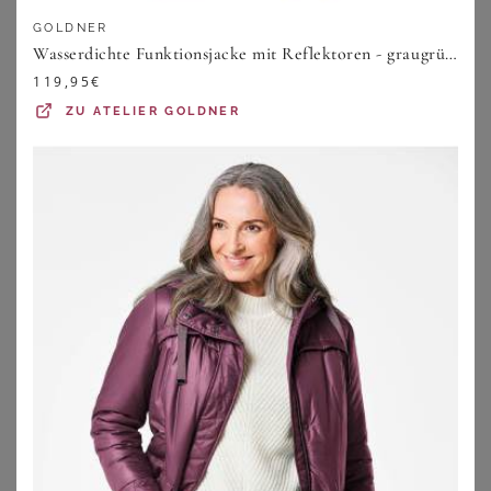
209,97
€
59,99
€
GOLDNER
Wasserdichte Funktionsjacke mit Reflektoren - graugrün - Gr. 19 von Goldner Fashion
ZU
BREUNINGER
ZU
BONPRIX
119,95
€
ZU
ATELIER GOLDNER
BONPRIX
FUCHS SCHMITT
wasserdichte Ski Funktions-Schlupfjacke mit Fleece-Futter
Wasserabweisende Jacke Fuchs Schmitt blau