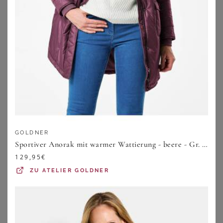
60,99
€
259,99
€
ZU
BONPRIX
ZU
PETER HAHN
GOLDNER
Sportiver Anorak mit warmer Wattierung - beere - Gr. 38 von Goldner Fashion
129,95
€
ZU
ATELIER GOLDNER
FUCHS SCHMITT
SHEEGO
Wasserabweisende Jacke Fuchs Schmitt beige
Jacke
259,99
€
99,99
€