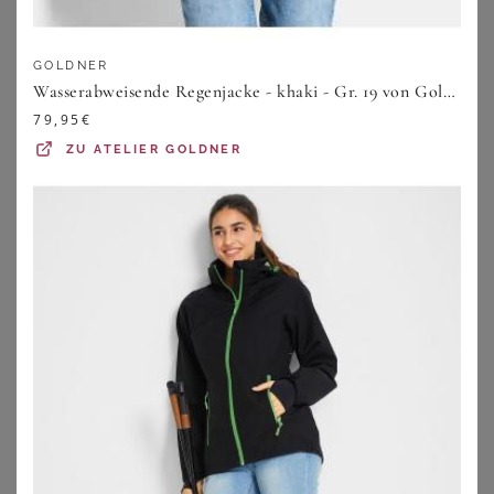
ZU
SHEEGO
ZU
OTTO
GOLDNER
Wasserabweisende Regenjacke - khaki - Gr. 19 von Goldner Fashion
79,95
€
ZU
ATELIER GOLDNER
SHEEGO
GOLDNER
Funktionsjacke
Wasserdichte Funktionsjacke mit Reflektoren - beere - Gr. 19 von Goldner Fashion
59,00
€
119,95
€
ZU
SHEEGO
ZU
ATELIER GOLDNER