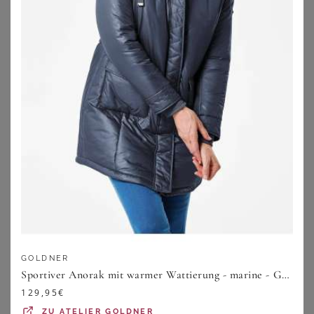
Antimikrobiell
Beständig gegen UV-Einstrahlung
Leichtes Gewicht und klein zusammenfaltbar für
einen einfachen Transport
Strapazierfähig und langlebig
Elastische Materialien für einen perfekten
Tragekomfort
Wärmende oder kühlende Eigenschaften
Damit sind die Funktionsjacken große Größen die idealen
Begleiter bei jedem Wetter und schützen Deinen Körper
vor äußeren Einflüssen. Modelle in Übergrößen für
Mollige zeichnen sich dabei durch besonders flexible
Materialeigenschaften und lockere, angenehme
GOLDNER
Passformen aus. Immerhin sollen die Funktionsjacken
Sportiver Anorak mit warmer Wattierung - marine - Gr. 19 von Goldner Fashion
große Größen vor allem auch eines: superbequem sein.
129,95
€
Hier bei Wundercurves bieten wir Dir zahlreiche Marken
ZU
ATELIER GOLDNER