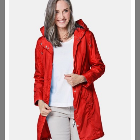
SHEEGO
WITT
Funktionsjacke
Outdoorjacke
67,99
€
79,99
€
ZU
SHEEGO
ZU
WITT WEIDEN