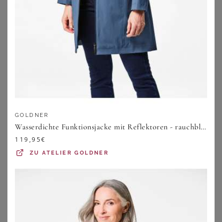
ZU
WITT WEIDEN
ZU
JACK WOLFSKIN
GOLDNER
Wasserdichte Funktionsjacke mit Reflektoren - rauchblau - Gr. 19 von Goldner Fashion
119,95
€
ZU
ATELIER GOLDNER
SCHÖFFEL
SHEEGO
Schöffel Funktionsjacke blau
Funktionsjacke