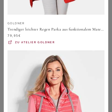
GOLDNER
Trendiger leichter Regen Parka aus funktionalem Material - rot - Gr. 19 von Goldner Fashion
79,95
€
ZU
ATELIER GOLDNER
SHEEGO
SHEEGO
Funktionsjacke
Longjacke
184,00
€
69,00
€
ZU
SHEEGO
ZU
SHEEGO