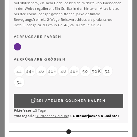
mit stylischem, kleinem Dach laesst sich mithilfe von Baendchen
ZU
SHEEGO
ZU
SHEEGO
in der Weite regulieren. Ein Schlitz in der hinteren Mitte bietet
bei der etwas laenger geschnittenen Jacke optimale
Bewegungsfreiheit. 2-Wege-Reissverschluss als praktisches
Detail.Laenge ca. 93 cm in Gr. 46, ca. 89 cm in Gr. 23.
VERFÜGBARE FARBEN
VERFÜGBARE GRÖSSEN
44
44K
46
46K
48
48K
50
50K
52
54
BEI
ATELIER GOLDNER
KAUFEN
Lieferzeit:
5 Tage
Kategorie:
Outdoorbekleidung
>
Outdoorjacken & -mäntel
STOY
JACK WOLFSKIN
STOY Steppjacke STS 3 WMN QLTD JCKT atmungsaktive, wasserabweisende Damen Steppjacke in großen Größen
Jack Wolfskin Moonrise 3in1 Jacket Women 3 in 1 Jacke Damen XL black black
126,99
€
220,00
€
3.5
★
★
★
★
★
(
2
)