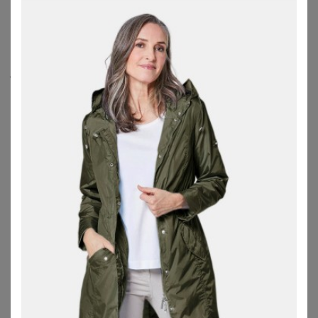
Betätigungen an der frischen Luft sind diese
Damenjacken in großen Größen
wahre Allrounder und
verbringen Wunder.
Je nach Art der Funktionsjacke große Größen schützt sie
gegen allerlei Wettereinflüsse perfekt und macht auch
längere Touren zu Fuß oder auf dem Rad wunderbar mit.
Die Outdoorjacken und
Regenjacken
große Größen
unterscheiden sich hinsichtlich ihrer Materialien, der
Lagen bzw. Schichten und Membran-Systeme sowie der
Passformen und Extras. Je nachdem für welchen
Verwendungszweck Du einen Windbreaker für Damen
brauchst, ob stimmiges Mode-Piece für Deinen Alltag als
Übergangsjacke in großen Größen
oder funktionale
Sportjacke für Aktivitäten im Freien bei Wind, Regen oder
Schnee.