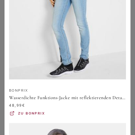
BONPRIX
Wasserdichte Funktions-Jacke mit reflektierenden Details
48,99
€
GOLDNER
SHEEGO
Wasserdichte Funktionsjacke mit Reflektoren - graugrün - Gr. 19 von Goldner Fashion
Funktionsjacke
ZU
BONPRIX
119,95
€
184,00
€
ZU
ATELIER GOLDNER
ZU
SHEEGO