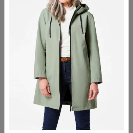
119,95
€
39,99
€
+
ZU
SHEEGO
ZU
BREUNINGER
NORDISK
BONPRIX
Nordisk Outdoorjacke Ylva schwarz
Gefütterter Windbreaker