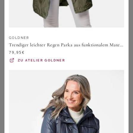
Funktionsjacken große Größen in einer
tollen Vielzahl an Designs und Eigenschaften
Im Vordergrund steht ähnlich wie bei
Daunenjacken in
großen Größen
immer der funktionale Mehrwert der
GOLDNER
Outdoorjacken. Sie sind wie gemacht für die Natur und
Trendiger leichter Regen Parka aus funktionalem Material - khaki - Gr. 20 von Goldner Fashion
alle Deine Outdoor-Abenteuer, ob lange Spaziergänge am
79,95
€
Sonntag oder die Bergtour im Herbst. Dabei liegen den
ZU
ATELIER GOLDNER
verwendeten Materialien und Membranen ein paar
entscheidende Funktionen zugrunde, zu denen
Atmungsaktivität, Resistenz gegen Wind und Feuchtigkeit
(oft sogar gegen anhaltende Einwirkung von Nässe),
Thermoregulierung sowie schmutzabweisende und
pflegeleichte Eigenschaften gehören. Was nicht immer,
aber häufig noch mit dazukommt, sind folgende
Funktionen:
Gegen Hitze und Feuer unempfindlich