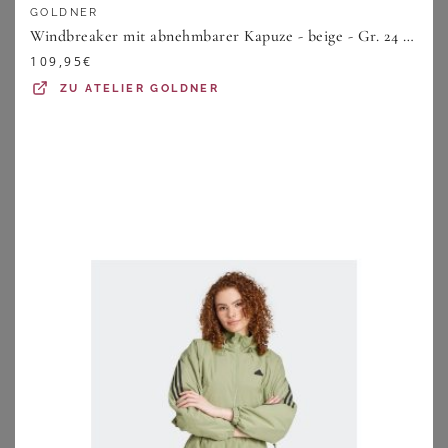
60,99
€
259,99
€
GOLDNER
Windbreaker mit abnehmbarer Kapuze - beige - Gr. 24 von Goldner Fashion
ZU
BONPRIX
ZU
PETER HAHN
109,95
€
ZU
ATELIER GOLDNER
FUCHS SCHMITT
SHEEGO
Wasserabweisende Jacke Fuchs Schmitt beige
Jacke
259,99
€
99,99
€