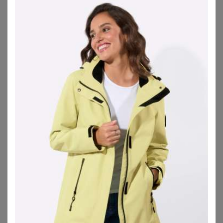
Funktionsjacken große Größen in einer
tollen Vielzahl an Designs und Eigenschaften
Im Vordergrund steht ähnlich wie bei
Daunenjacken in
großen Größen
immer der funktionale Mehrwert der
Outdoorjacken. Sie sind wie gemacht für die Natur und
alle Deine Outdoor-Abenteuer, ob lange Spaziergänge am
Sonntag oder die Bergtour im Herbst. Dabei liegen den
verwendeten Materialien und Membranen ein paar
entscheidende Funktionen zugrunde, zu denen
Atmungsaktivität, Resistenz gegen Wind und Feuchtigkeit
(oft sogar gegen anhaltende Einwirkung von Nässe),
Thermoregulierung sowie schmutzabweisende und
pflegeleichte Eigenschaften gehören. Was nicht immer,
aber häufig noch mit dazukommt, sind folgende
Funktionen:
Gegen Hitze und Feuer unempfindlich