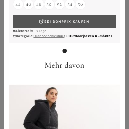
44
46
48
50
52
54
56
ZU
SHEEGO
ZU
SHEEGO
BEI
BONPRIX
KAUFEN
Lieferzeit:
1-3 Tage
Kategorie:
Outdoorbekleidung
>
Outdoorjacken & -mäntel
Mehr davon
STOY
JACK WOLFSKIN
STOY Steppjacke STS 3 WMN QLTD JCKT atmungsaktive, wasserabweisende Damen Steppjacke in großen Größen
Jack Wolfskin Moonrise 3in1 Jacket Women 3 in 1 Jacke Damen XL black black
126,99
€
220,00
€
3.5
★
★
★
★
★
(
2
)