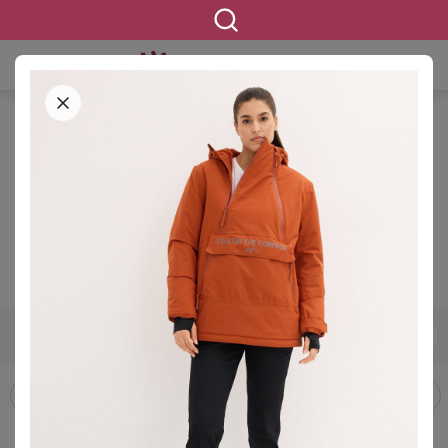
STARTSEITE
BEKLEIDUNG
OUTDOORBEKLEIDUNG
OUTDOORJACKEN & -MÄNTEL
Outdoorjacken & -mäntel in
großen Größen
1213 ERGEBNISSE
42
44
46
48
50
52
54
GRÖSSE
Outdoorhosen
Outdoorjacken & -mäntel
Softshelljacken
FILTERN