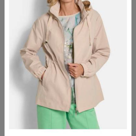
209,97
€
59,99
€
ZU
BREUNINGER
ZU
BONPRIX
BONPRIX
FUCHS SCHMITT
wasserdichte Ski Funktions-Schlupfjacke mit Fleece-Futter
Wasserabweisende Jacke Fuchs Schmitt blau