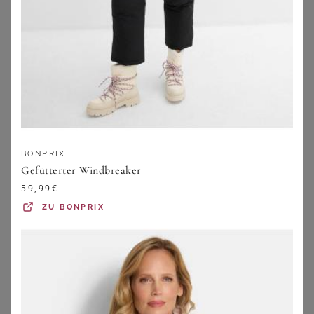
119,95
€
39,99
€
+
ZU
SHEEGO
ZU
BREUNINGER
BONPRIX
Gefütterter Windbreaker
59,99
€
ZU
BONPRIX
NORDISK
BONPRIX
Nordisk Outdoorjacke Ylva schwarz
Gefütterter Windbreaker