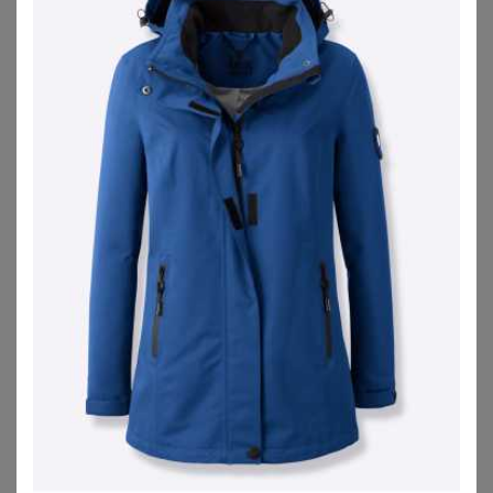
ZU
SHEEGO
ZU
OTTO
SHEEGO
GOLDNER
Funktionsjacke
Wasserdichte Funktionsjacke mit Reflektoren - beere - Gr. 19 von Goldner Fashion
59,00
€
119,95
€
ZU
SHEEGO
ZU
ATELIER GOLDNER