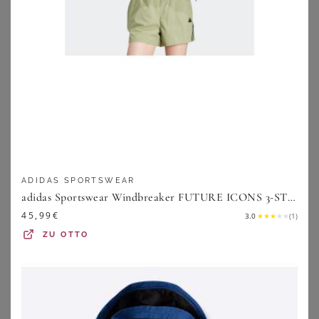
ZU
PETER HAHN
ZU
SHEEGO
ADIDAS SPORTSWEAR
adidas Sportswear Windbreaker FUTURE ICONS 3-STREIFEN WIND.RDY
45,99
€
3.0
★
★
★
★
★
(
1
)
ZU
OTTO
SHEEGO
ULLA POPKEN
Jacke
Ulla Popken Funktionsjacke HYPRAR Funktionsjacke wasserdicht 2-Wege-Zipper
112,00
€
169,99
€
4.0
★
★
★
★
★
(
1
)