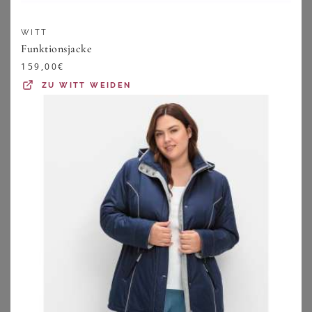
WITT
Funktionsjacke
159,00
€
ZU
WITT WEIDEN
GOLDNER
SHEEGO
Wasserdichte Funktionsjacke mit Reflektoren - graugrün - Gr. 19 von Goldner Fashion
Funktionsjacke
119,95
€
184,00
€
ZU
ATELIER GOLDNER
ZU
SHEEGO