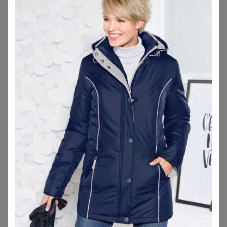
SHEEGO
SHEEGO
Funktionsjacke
Longjacke
184,00
€
69,00
€
ZU
SHEEGO
ZU
SHEEGO