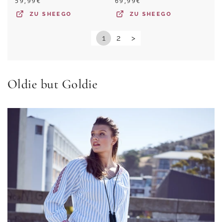
59,99
€
69,99
€
ZU
SHEEGO
ZU
SHEEGO
1
2
>
Oldie but Goldie