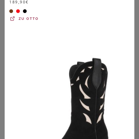
189,90
€
ZU
OTTO
BUFFALO
TOM TAILOR
BUFFALO Fleecejacke Damen burgund Gr.48/50
TOM TAILOR Damen Plus Size - Jeansjacke mit Bio-Baumwolle, blau, Uni, Gr. 46
119,99
€
44,99
€
ZU
LASCANA
ZU
TOM TAILOR