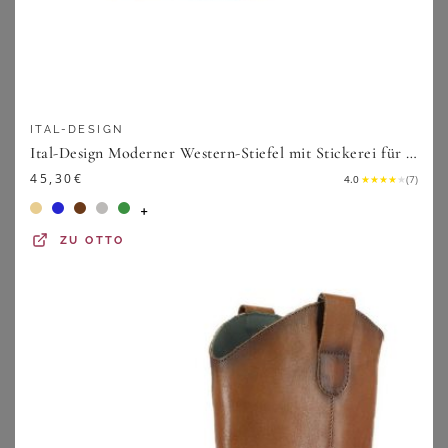
ITAL-DESIGN
Ital-Design Moderner Western-Stiefel mit Stickerei für Damen Westernstiefel (77747573) Blockabsatz Stiefel in Beige
45,30
€
4.0
★
★
★
★
★
(
7
)
+
ZU
OTTO
GOLDNER
ANISTON PLUS
Edler Blouson aus Viskose-Satin - stein / schwarz / gemustert - Gr. 19 von Goldner Fashion
Longblazer
69,95
€
69,99
€
ZU
ATELIER GOLDNER
ZU
SHEEGO