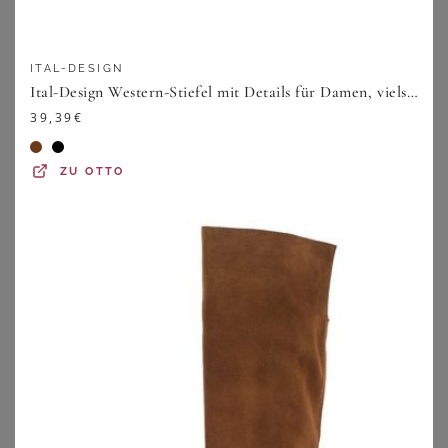
ITAL-DESIGN
Ital-Design Western-Stiefel mit Details für Damen, vielseitig einsetzbar Westernstiefel (90726921) Blockabsatz Stiefel in Hellbraun
39,39
€
ZU
OTTO
HEINE
SHEEGO
Kurzmantel
Steppweste
189,00
€
39,00
€
ZU
WITT WEIDEN
ZU
SHEEGO