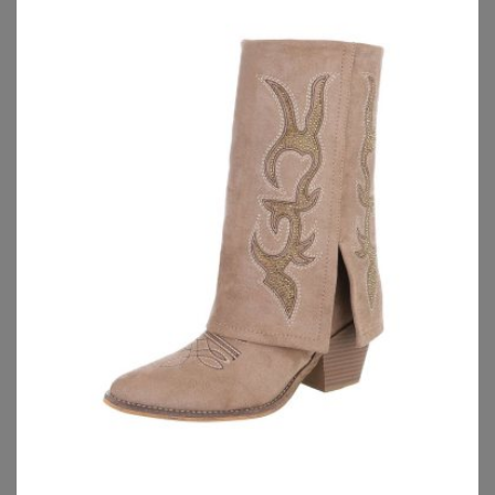
ANISTON PLUS
ANISTON PLUS
Aniston PLUS Blouson Mit Blumendruck
Aniston PLUS Jerseyblazer aus super bequemer elastischer Qualität - NEUE KOLLEKTION
57,99
€
68,99
€
4.2
★
★
★
★
★
(
22
)
4.5
★
★
★
★
★
(
13
)
ZU
OTTO
ZU
OTTO