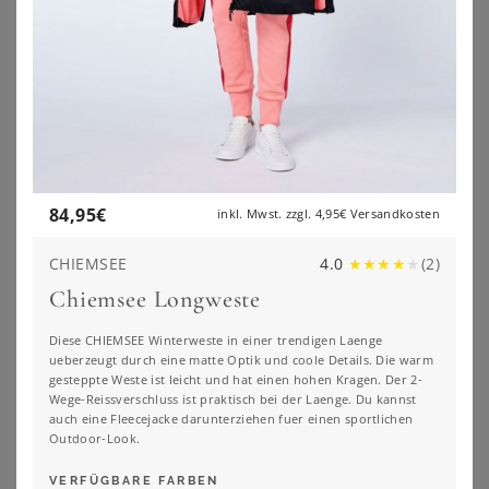
84,95
€
inkl. Mwst. zzgl.
4,95€
Versandkosten
CHIEMSEE
4.0
★
★
★
★
★
(
2
)
Chiemsee Longweste
Diese CHIEMSEE Winterweste in einer trendigen Laenge
ueberzeugt durch eine matte Optik und coole Details. Die warm
gesteppte Weste ist leicht und hat einen hohen Kragen. Der 2-
Wege-Reissverschluss ist praktisch bei der Laenge. Du kannst
SHEEGO
SHEEGO
auch eine Fleecejacke darunterziehen fuer einen sportlichen
Ledermantel
Longweste
Outdoor-Look.
349,00
€
34,99
€
VERFÜGBARE FARBEN
ZU
SHEEGO
ZU
SHEEGO