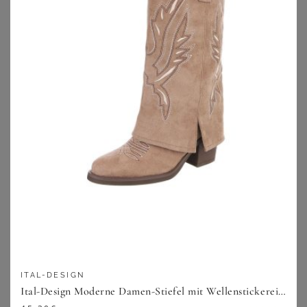
Blousons oder Ponchos mit einem bestimmten Muster.
Damenjacken gekonnt kombiniert
Besonders wichtig ist es natürlich auch, wie Du Deine
neue Jacke richtig kombinierst. Wir geben dazu ein paar
Beispiele.
Beliebt unter den Jacken und Mänteln sind die rockigen
Ledervarianten
. In Kombination mit schicken Stiefeletten,
einer stylischen High Waist Jeans im Used-Look, einer in
den Bund gesteckten Bluse sowie einer Wayfarer-
Sonnenbrille hast Du im Handumdrehen ein toughes
Outfit zusammengestellt.
Dabei kannst Du Damenjacken in großen Größen günstig
ITAL-DESIGN
auch edgy kombinieren, zum Beispiel mit einem
Ital-Design Moderne Damen-Stiefel mit Wellenstickerei und Absatz Westernstiefel (90726902) Blockabsatz Stiefel in Hellbraun
femininen, verspielten Sommerkleid und derben Boots, so