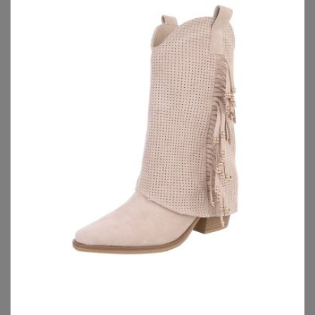
CHIEMSEE
POLARINO
Chiemsee Longweste
Funktionsparka
84,95
€
89,99
€
4.0
★
★
★
★
★
(
2
)
ZU
OTTO
ZU
SHEEGO