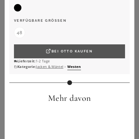
VERFÜGBARE GRÖSSEN
48
BEI
OTTO
KAUFEN
Lieferzeit:
1-2 Tage
Kategorie:
Jacken & Mäntel
>
Westen
Mehr davon
YOURS
YOURS
Yours Yours – Kimono In Burgunderrot Mit Häkeldetail An Den Ärmelnsize 42-44
Yours – Leichter, Lang Geschnittener Parka In Naturbraun Size 44
40,00
€
55,00
€
ZU
YOURS CLOTHING
ZU
YOURS CLOTHING