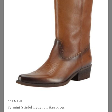
GOLDNER
NIKE
Trench-Jacke in Crash-Optik - salbei - Gr. 19 von Goldner Fashion
Nike Oversize-Bomberjacke (Damen) - Lila
99,95
€
139,99
€
ZU
ATELIER GOLDNER
ZU
LASCANA
FELMINI
Felmini Stiefel Leder . Bikerboots