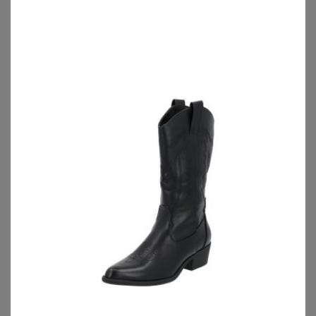
Damenjacken kombinieren
Damenjacken online shoppen
Welche Jacken für welchen Anlass?
Generell fällt es Frauen häufig schwer eine passenden XXL
Mantel
zu finden: Er soll warm halten, möglichst stylisch
aussehen aber bloß nicht zu sehr auftragen. Das sind die
grundlegenden Ansprüche einer Frau an eine Damenjacke
in XXL.
Der Preis spielt natürlich auch eine erhebliche Rolle beim
Kauf von Jacken. Je nach Schnitt, Material und Funktion
findest Du Damenjacken günstig oder preisintensiver.
Egal ob Du Dich für ein günstiges Modell in großen
Größen entscheidest oder auf exklusive Modelle setzt,