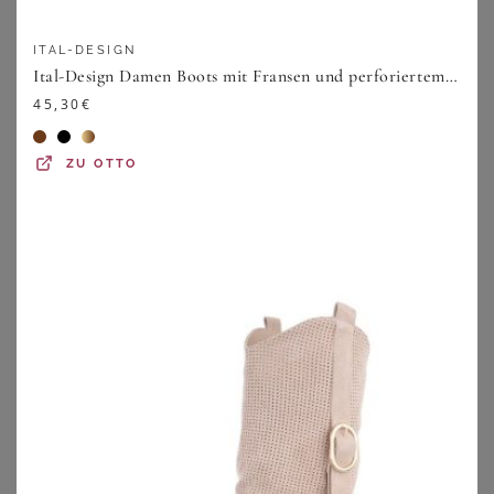
ITAL-DESIGN
Ital-Design Damen Boots mit Fransen und perforiertem Design Westernstiefel (91154631) Blockabsatz Stiefel in Beige
45,30
€
ZU
OTTO
SHEEGO
ANISTON PLUS
Lederjacke
Jerseyblazer
279,00
€
79,99
€
ZU
SHEEGO
ZU
SHEEGO
1
2
3
4
5
>