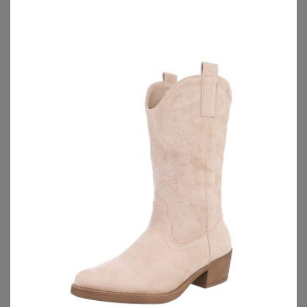
ONLY CARMAKOMA
SHEEGO
ONLY Carmakoma Mantel CARCARRIE
Blazer
17,90
€
99,99
€
ZU
ABOUT YOU
ZU
SHEEGO