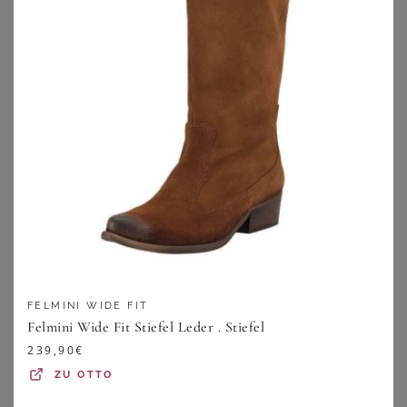
FELMINI WIDE FIT
BONPRIX
BONPRIX
Felmini Wide Fit Stiefel Leder . Stiefel
Blouson-Mantel mit Strickkragen
Longblazer
239,90
€
54,99
€
61,99
€
ZU
OTTO
ZU
BONPRIX
ZU
BONPRIX