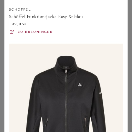
ZU
WITT WEIDEN
SCHÖFFEL
ZU
JACK WOLFSKIN
Schöffel Funktionsjacke Easy Xt blau
199,95
€
ZU
BREUNINGER
SCHÖFFEL
SHEEGO
Schöffel Funktionsjacke blau
Funktionsjacke