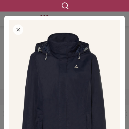
STARTSEITE
BEKLEIDUNG
OUTDOORBEKLEIDUNG
OUTDOORJACKEN & -MÄNTEL
Outdoorjacken & -mäntel in
großen Größen
1213 ERGEBNISSE
42
44
46
48
50
52
54
GRÖSSE
Outdoorhosen
Outdoorjacken & -mäntel
Softshelljacken
FILTERN