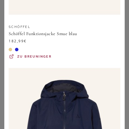
60,99
€
259,99
€
ZU
BONPRIX
ZU
PETER HAHN
SCHÖFFEL
Schöffel Funktionsjacke Smue blau
182,99
€
ZU
BREUNINGER
FUCHS SCHMITT
SHEEGO
Wasserabweisende Jacke Fuchs Schmitt beige
Jacke
259,99
€
99,99
€