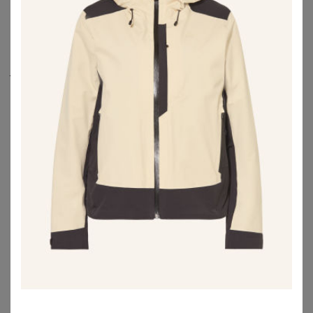
Betätigungen an der frischen Luft sind diese
Damenjacken in großen Größen
wahre Allrounder und
verbringen Wunder.
Je nach Art der Funktionsjacke große Größen schützt sie
gegen allerlei Wettereinflüsse perfekt und macht auch
längere Touren zu Fuß oder auf dem Rad wunderbar mit.
Die Outdoorjacken und
Regenjacken
große Größen
unterscheiden sich hinsichtlich ihrer Materialien, der
Lagen bzw. Schichten und Membran-Systeme sowie der
Passformen und Extras. Je nachdem für welchen
Verwendungszweck Du einen Windbreaker für Damen
brauchst, ob stimmiges Mode-Piece für Deinen Alltag als
Übergangsjacke in großen Größen
oder funktionale
Sportjacke für Aktivitäten im Freien bei Wind, Regen oder
Schnee.