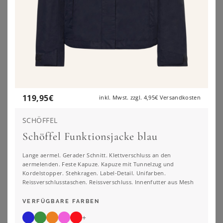
119,95
€
inkl. Mwst. zzgl.
4,95€
Versandkosten
SCHÖFFEL
Schöffel Funktionsjacke blau
Lange aermel. Gerader Schnitt. Klettverschluss an den
aermelenden. Feste Kapuze. Kapuze mit Tunnelzug und
Kordelstopper. Stehkragen. Label-Detail. Unifarben.
Reissverschlusstaschen. Reissverschluss. Innenfutter aus Mesh
SHEEGO
SHEEGO
VERFÜGBARE FARBEN
Jacke
Jacke
+
99,99
€
112,00
€