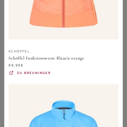
SCHÖFFEL
Schöffel Funktionsweste Blaueis orange
99,99
€
ZU
BREUNINGER
GOLDNER
SHEEGO
Wasserdichte Funktionsjacke mit Reflektoren - graugrün - Gr. 19 von Goldner Fashion
Funktionsjacke
119,95
€
184,00
€
ZU
ATELIER GOLDNER
ZU
SHEEGO