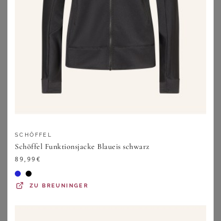
119,95
€
39,99
€
+
ZU
SHEEGO
ZU
BREUNINGER
SCHÖFFEL
Schöffel Funktionsjacke Blaueis schwarz
89,99
€
ZU
BREUNINGER
NORDISK
BONPRIX
Nordisk Outdoorjacke Ylva schwarz
Gefütterter Windbreaker