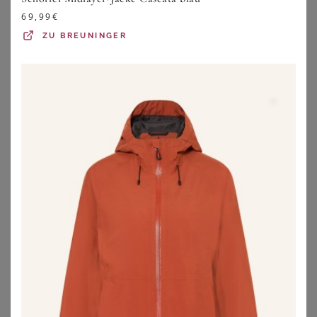
69,99
€
ZU
BREUNINGER
SHEEGO
SHEEGO
Funktionsjacke
Longjacke
184,00
€
69,00
€
ZU
SHEEGO
ZU
SHEEGO