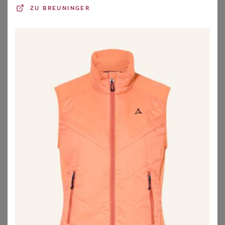
ZU
SHEEGO
ZU
OTTO
ZU
BREUNINGER
SHEEGO
GOLDNER
Funktionsjacke
Wasserdichte Funktionsjacke mit Reflektoren - beere - Gr. 19 von Goldner Fashion
59,00
€
119,95
€
ZU
SHEEGO
ZU
ATELIER GOLDNER