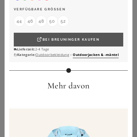
ZU
SHEEGO
ZU
SHEEGO
VERFÜGBARE GRÖSSEN
44
46
48
50
52
BEI
BREUNINGER
KAUFEN
Lieferzeit:
2-4 Tage
Kategorie:
Outdoorbekleidung
>
Outdoorjacken & -mäntel
Mehr davon
STOY
JACK WOLFSKIN
STOY Steppjacke STS 3 WMN QLTD JCKT atmungsaktive, wasserabweisende Damen Steppjacke in großen Größen
Jack Wolfskin Moonrise 3in1 Jacket Women 3 in 1 Jacke Damen XL black black
126,99
€
220,00
€
3.5
★
★
★
★
★
(
2
)