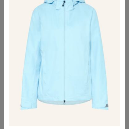
ZU
OTTO
ZU
JACK WOLFSKIN
JACK WOLFSKIN
WITT
Jack Wolfskin Ather Down Hoody Women RDS Daunenjacke Damen XXL black black
Funktionsjacke
100,00
€
59,00
€