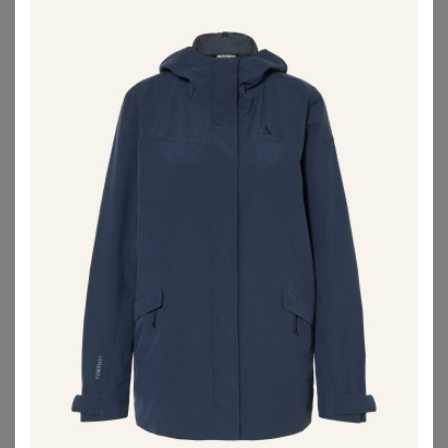
209,97
€
59,99
€
ZU
BREUNINGER
ZU
BONPRIX
BONPRIX
FUCHS SCHMITT
wasserdichte Ski Funktions-Schlupfjacke mit Fleece-Futter
Wasserabweisende Jacke Fuchs Schmitt blau