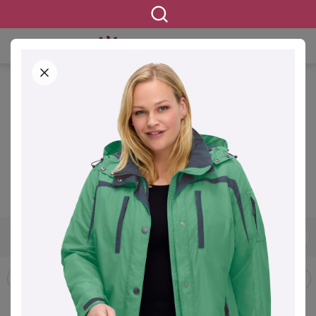
STARTSEITE
BEKLEIDUNG
OUTDOORBEKLEIDUNG
OUTDOORJACKEN & -MÄNTEL
Outdoorjacken & -mäntel in
großen Größen
1213 ERGEBNISSE
42
44
46
48
50
52
54
GRÖSSE
Outdoorhosen
Outdoorjacken & -mäntel
Softshelljacken
FILTERN