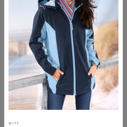
119,95
€
39,99
€
+
ZU
SHEEGO
ZU
BREUNINGER
NORDISK
BONPRIX
WITT
Nordisk Outdoorjacke Ylva schwarz
Gefütterter Windbreaker