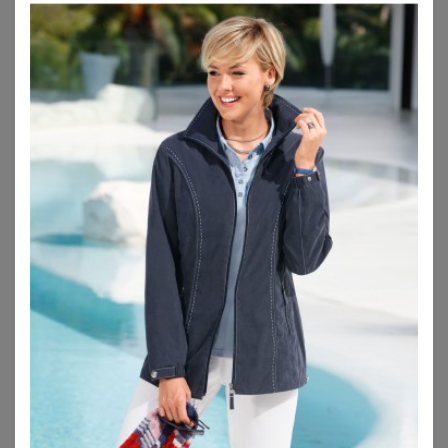
wie O’Neill, Jack Wolfskin oder Sheego an, die
Outdoorjacken in großen Größen im Repertoire haben,
welche all das und mehr können – denn neben all den
praktischen Funktionen sehen sie auch noch absolut
schick und angesagt aus. Auf eine optimale
Hochwertigkeit der Outdoorbekleidung für Damen in
Übergrößen kannst Du Dich voll und ganz verlassen –
dafür stehen die beliebten Labels immerhin mit ihrem
Namen.
Diese Funktionsjacken große Größen bieten
Schutz vor Wind und Regen
Für die Funktionsjacken große Größen werden funktionale
Materialien verarbeitet, darunter Natur- und Kunstfasern
sowie ein Mischgewebe aus beidem. Die Hauptsache
dabei ist, dass die Oberflächen funktionale Eigenschaften,