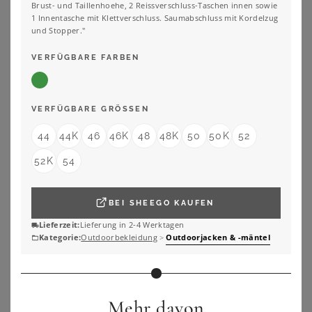
Brust- und Taillenhoehe, 2 Reissverschluss-Taschen innen sowie
ZU
SHEEGO
ZU
SHEEGO
1 Innentasche mit Klettverschluss. Saumabschluss mit Kordelzug
und Stopper."
VERFÜGBARE FARBEN
VERFÜGBARE GRÖSSEN
44
44K
46
46K
48
48K
50
50K
52
52K
54
BEI
SHEEGO
KAUFEN
Lieferzeit:
Lieferung in 2-4 Werktagen
Kategorie:
Outdoorbekleidung
>
Outdoorjacken & -mäntel
STOY
JACK WOLFSKIN
STOY Steppjacke STS 3 WMN QLTD JCKT atmungsaktive, wasserabweisende Damen Steppjacke in großen Größen
Jack Wolfskin Moonrise 3in1 Jacket Women 3 in 1 Jacke Damen XL black black
126,99
€
220,00
€
3.5
★
★
★
★
★
(
2
)
Mehr davon