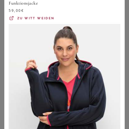
Funktionsjacke
209,97
€
59,99
€
59,00
€
ZU
BREUNINGER
ZU
BONPRIX
ZU
WITT WEIDEN
BONPRIX
FUCHS SCHMITT
wasserdichte Ski Funktions-Schlupfjacke mit Fleece-Futter
Wasserabweisende Jacke Fuchs Schmitt blau