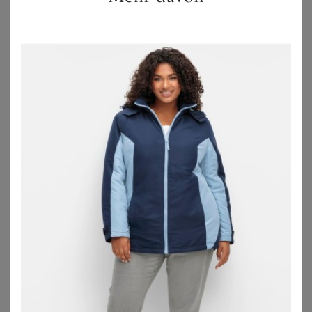
ZU
OTTO
ZU
JACK WOLFSKIN
JACK WOLFSKIN
WITT
Jack Wolfskin Ather Down Hoody Women RDS Daunenjacke Damen XXL black black
Funktionsjacke
100,00
€
59,00
€