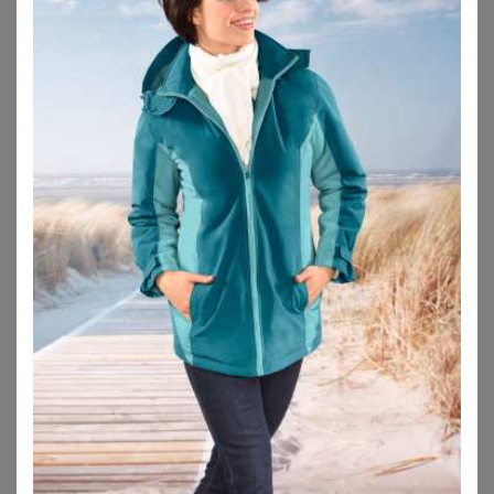
SHEEGO
WITT
Funktionsjacke
Outdoorjacke
67,99
€
79,99
€
ZU
SHEEGO
ZU
WITT WEIDEN