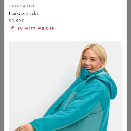
ZU
SHEEGO
ZU
OTTO
CATAMARAN
Funktionsjacke
39,99
€
ZU
WITT WEIDEN
SHEEGO
GOLDNER
Funktionsjacke
Wasserdichte Funktionsjacke mit Reflektoren - beere - Gr. 19 von Goldner Fashion
59,00
€
119,95
€
ZU
SHEEGO
ZU
ATELIER GOLDNER