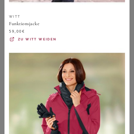
WITT
Funktionsjacke
59,00
€
ZU
WITT WEIDEN
SHEEGO
SHEEGO
Funktionsjacke
Longjacke
184,00
€
69,00
€
ZU
SHEEGO
ZU
SHEEGO