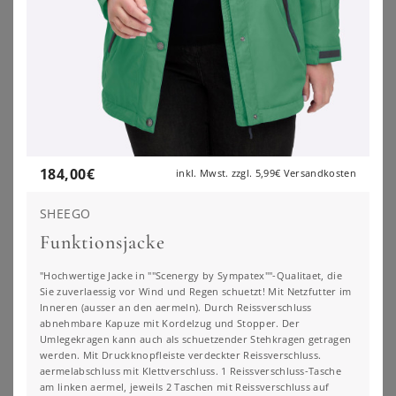
184,00
€
inkl. Mwst. zzgl.
5,99€
Versandkosten
SHEEGO
Funktionsjacke
"Hochwertige Jacke in ""Scenergy by Sympatex""-Qualitaet, die
Sie zuverlaessig vor Wind und Regen schuetzt! Mit Netzfutter im
Inneren (ausser an den aermeln). Durch Reissverschluss
abnehmbare Kapuze mit Kordelzug und Stopper. Der
Umlegekragen kann auch als schuetzender Stehkragen getragen
SHEEGO
SHEEGO
werden. Mit Druckknopfleiste verdeckter Reissverschluss.
Jacke
Jacke
aermelabschluss mit Klettverschluss. 1 Reissverschluss-Tasche
am linken aermel, jeweils 2 Taschen mit Reissverschluss auf
99,99
€
112,00
€