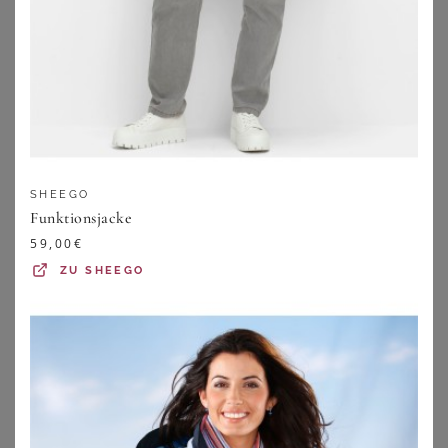
ZU
WITT WEIDEN
ZU
JACK WOLFSKIN
SHEEGO
Funktionsjacke
59,00
€
ZU
SHEEGO
SCHÖFFEL
SHEEGO
Schöffel Funktionsjacke blau
Funktionsjacke