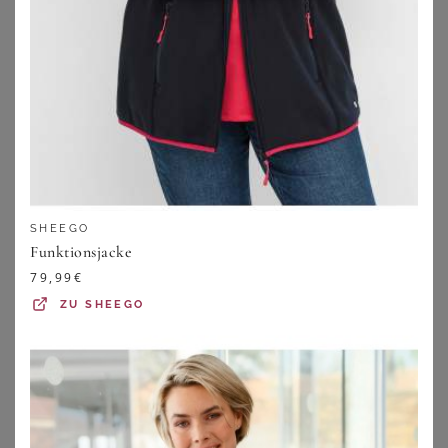
60,99
€
259,99
€
ZU
BONPRIX
ZU
PETER HAHN
SHEEGO
Funktionsjacke
79,99
€
ZU
SHEEGO
FUCHS SCHMITT
SHEEGO
Wasserabweisende Jacke Fuchs Schmitt beige
Jacke
259,99
€
99,99
€