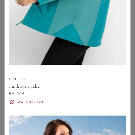
SHEEGO
Funktionsjacke
59,00
€
ZU
SHEEGO
GOLDNER
SHEEGO
Wasserdichte Funktionsjacke mit Reflektoren - graugrün - Gr. 19 von Goldner Fashion
Funktionsjacke
119,95
€
184,00
€
ZU
ATELIER GOLDNER
ZU
SHEEGO