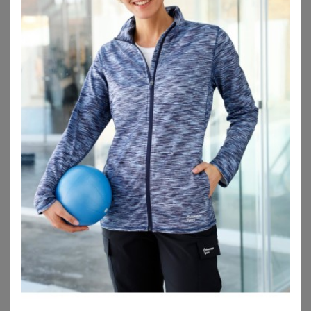
ZU
PETER HAHN
ZU
SHEEGO
SHEEGO
ULLA POPKEN
Jacke
Ulla Popken Funktionsjacke HYPRAR Funktionsjacke wasserdicht 2-Wege-Zipper
112,00
€
169,99
€
4.0
★
★
★
★
★
(
1
)