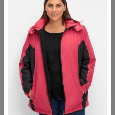
Betätigungen an der frischen Luft sind diese
Damenjacken in großen Größen
wahre Allrounder und
verbringen Wunder.
Je nach Art der Funktionsjacke große Größen schützt sie
gegen allerlei Wettereinflüsse perfekt und macht auch
längere Touren zu Fuß oder auf dem Rad wunderbar mit.
Die Outdoorjacken und
Regenjacken
große Größen
unterscheiden sich hinsichtlich ihrer Materialien, der
Lagen bzw. Schichten und Membran-Systeme sowie der
Passformen und Extras. Je nachdem für welchen
Verwendungszweck Du einen Windbreaker für Damen
brauchst, ob stimmiges Mode-Piece für Deinen Alltag als
Übergangsjacke in großen Größen
oder funktionale
Sportjacke für Aktivitäten im Freien bei Wind, Regen oder
Schnee.