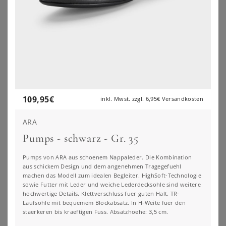
109,95
€
inkl. Mwst. zzgl.
6,95€
Versandkosten
ARA
Pumps - schwarz - Gr. 35
YOURS
YOURS
Yours Pumps In Schwarz Aus Kunstwildleder Mit Blockabsatz In Extra Weiter Eeepassformsize 42EEE
Yours Pumps In Nude Aus Lederimitat Mit Blockabsatz In Extra Weiter Eeepassformsize 37EEE
Pumps von ARA aus schoenem Nappaleder. Die Kombination
aus schickem Design und dem angenehmen Tragegefuehl
55,00
€
55,00
€
machen das Modell zum idealen Begleiter. HighSoft-Technologie
sowie Futter mit Leder und weiche Lederdecksohle sind weitere
ZU
YOURS CLOTHING
ZU
YOURS CLOTHING
hochwertige Details. Klettverschluss fuer guten Halt. TR-
Laufsohle mit bequemem Blockabsatz. In H-Weite fuer den
staerkeren bis kraeftigen Fuss. Absatzhoehe: 3,5 cm.