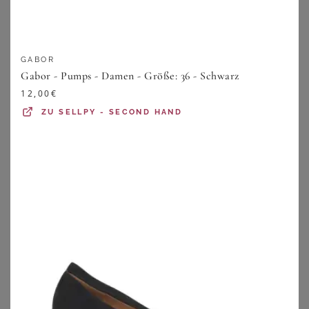
GABOR
Gabor - Pumps - Damen - Größe: 36 - Schwarz
12,00
€
ZU
SELLPY - SECOND HAND
WHITE LADY
AIRSOFT MODERN+
White Lady 850 Softglitter - weite Pumps Slingpumps
Pumps
129,99
€
69,99
€
ZU
SHEEGO
ZU
OTTO