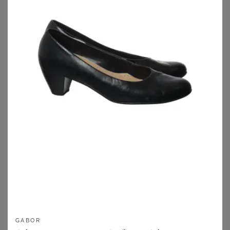
1. Pumps mit weitem Spann
Weite Pumps gehören zu den
Damenschuhen in Weite H
,
die speziell für breitere Füße konzipiert ist. Damit musst
Du Deine Füße nicht mehr unnötig in ein zu schmales
Schuhmodell quetschen und den mangelnden Komfort
aushalten – mit dem mittlerweile sehr großen und immer
weiter anwachsenden Sortiment an Pumps für breite Füße
bekommst Du auf jeden Fall Deine neuen Lieblingsschuhe
in der perfekt passenden Größe. Hier bei uns im
Wundercurves-Shop bieten wir extra weite Schuhe für
Damen von zahlreichen Marken an, damit Du alles auf
einen Blick parat hast und ganz in Ruhen nach Deinen
Favoriten shoppen kannst. Ob klassische Schuhe von
Gabor, Deichmann oder Bonprix – hier ist alles zu haben,
und zwar in einer sehr hochwertigen Qualität. Im Zentrum
GABOR
steht bei den Pumps in Weite H und größer aber vor allem