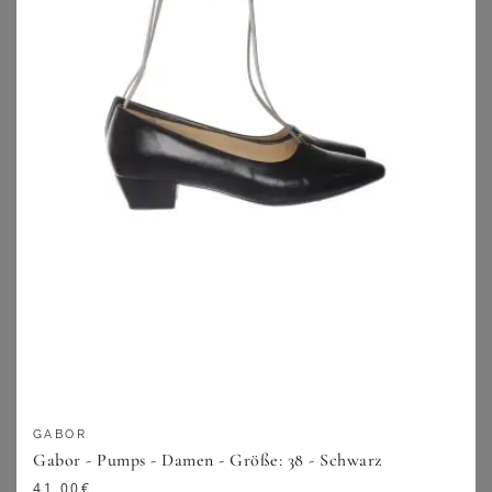
BONPRIX
BONPRIX
Jana Komfort-Pumps in bequemer Weite
Pumps mit Blockabsatz
27,99
€
36,99
€
ZU
BONPRIX
ZU
BONPRIX
GABOR
Gabor - Pumps - Damen - Größe: 38 - Schwarz
41,00
€