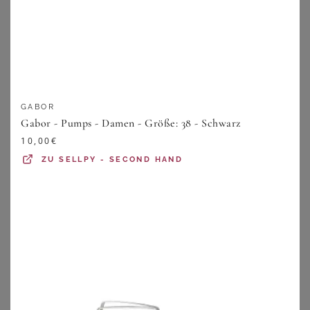
GABOR
Gabor - Pumps - Damen - Größe: 38 - Schwarz
10,00
€
JANA
JANA
ZU
SELLPY - SECOND HAND
Pumps
Pumps
49,99
€
49,99
€
ZU
SHEEGO
ZU
SHEEGO