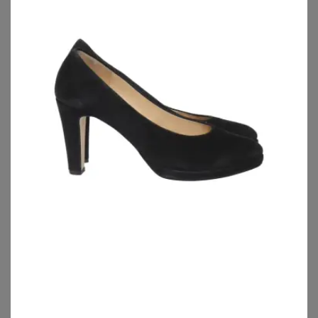
AUF DIE SCHNELLE: FÜR DEINE PUMPS DIE
WEITE ERMITTELN
Die Weite kannst Du ganz einfach selber messen: Stell
Dich aufrecht hin und verlagere Dein Gewicht gleichmäßig
auf die kompletten Fußunterseiten beider Füße. Am
besten lässt Du Dir beim Messen von Deiner besten
Freundin helfen – das Maßband wird einmal an der
breitesten Stelle um den Fuß geführt. Jetzt müsst Ihr das
Ergebnis nur ablesen und Du weißt künftig Deine
optimale Fußweite, um die perfekten Pumps Weite H zu
kaufen.
Hier noch einmal ein Überblick über alle deutschen
Schuhgrößen und Weiten:
WEITE H
Schuhgröße 36 mit einer Fußweite von 22,6 cm