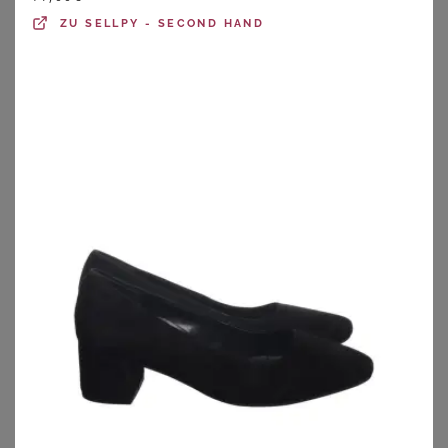
ZU
SELLPY - SECOND HAND
GOLDNER
GOLDNER
Pumps mit Riemchen in Komfort-Weite - rot - Gr. 37 von Goldner Fashion
Pumps aus Leder in Komfort-Weite - schwarz - Gr. 37 von Goldner Fashion
64,97
€
129,95
€
ZU
ATELIER GOLDNER
ZU
ATELIER GOLDNER
1
2
3
4
5
>
Pumps für breite Füße – schickes