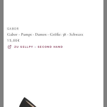
GABOR
Gabor - Pumps - Damen - Größe: 38 - Schwarz
15,00
€
ZU
SELLPY - SECOND HAND
ARA
JANA
Pumps - schwarz - Gr. 35,5 von Goldner Fashion
Pumps mit Zierschnalle - schwarz - Gr. 37 von Goldner Fashion
109,95
€
49,95
€
ZU
ATELIER GOLDNER
ZU
ATELIER GOLDNER