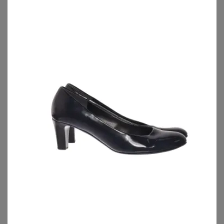
JANA
FRIENDS LIKE THESE
Pumps
Friends Like These Friends Like These Slingbacks, weite Passform Pumps (1-tlg)
59,99
€
42,00
€
ZU
SHEEGO
ZU
OTTO