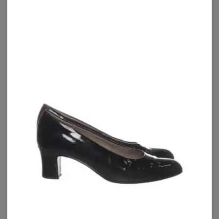
BONPRIX
BONPRIX
Tamaris Plateau-Pumps aus Leder
Slingpumps mit Cut-Outs
40,99
€
13,99
€
ZU
BONPRIX
ZU
BONPRIX