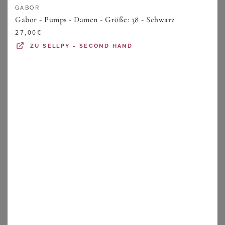
Schuhgröße 37 mit einer Fußweite von 23,0 cm
GABOR
Gabor - Pumps - Damen - Größe: 38 - Schwarz
Schuhgröße 38 mit einer Fußweite von 23,4 cm
27,00
€
Schuhgröße 39 mit einer Fußweite von 23,8 cm
ZU
SELLPY - SECOND HAND
Schuhgröße 40 mit einer Fußweite von 24,2 cm
Schuhgröße 41 mit einer Fußweite von 24,6 cm
Schuhgröße 42 mit einer Fußweite von 25,0 cm
Schuhgröße 43 mit einer Fußweite von 25,4 cm
Schuhgröße 44 mit einer Fußweite von 25,8 cm
Schuhgröße 45 mit einer Fußweite von 26,2 cm
Es gibt außerdem noch die Schuhweite L, wobei sie eine
Spezialweite ist, die in den medizinischen Bereich fällt
und sich für besonders sensible, bandagierte Füße mit
Überweite eignet.