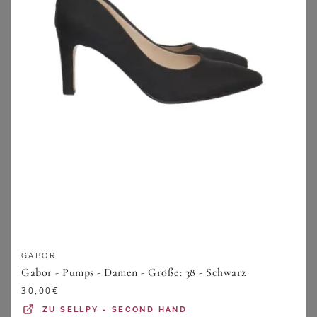
AIRSOFT MODERN+
JANA
Pumps
Spangenpumps
69,99
€
59,99
€
ZU
SHEEGO
ZU
SHEEGO
GABOR
Gabor - Pumps - Damen - Größe: 38 - Schwarz
30,00
€
ZU
SELLPY - SECOND HAND