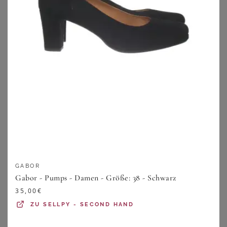
YOURS
ARA
Yours Pumps In Schwarz Mit Plateausohle In Extra Weiter Eeepassformsize 40EEE
Pumps in klassischem Look - schwarz - Gr. 41,5 von Goldner Fashion
55,00
€
109,95
€
GABOR
ZU
YOURS CLOTHING
ZU
ATELIER GOLDNER
Gabor - Pumps - Damen - Größe: 38 - Schwarz
35,00
€
ZU
SELLPY - SECOND HAND