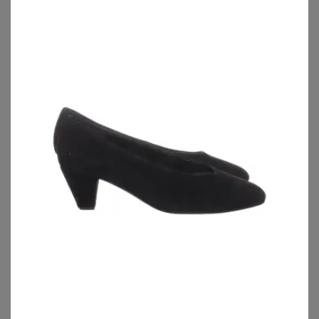
YOURS
YOURS
Yours Limited Collection – Pumps In Schwarz Mit Plateausohle In Extraweiter Eeepassformsize 40EEE
Yours Pumps In Schwarz Aus Wildlederimitat Mit Blockabsatz In Extra Weiter Eeepassformsize 41EEE
58,00
€
55,00
€
ZU
YOURS CLOTHING
ZU
YOURS CLOTHING