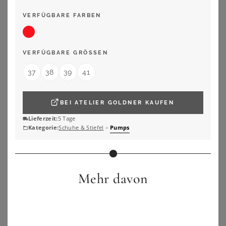
VERFÜGBARE FARBEN
VERFÜGBARE GRÖSSEN
37
38
39
41
BEI
ATELIER GOLDNER
KAUFEN
Lieferzeit:
5 Tage
Kategorie:
Schuhe & Stiefel
>
Pumps
GOLDNER
GOLDNER
Slingpumps mit Zierband in Komfort-Weite - cremeweiß - Gr. 36 von Goldner Fashion
Pumps aus echtem Leder in Komfort-Weite - schwarz - Gr. 37 von Goldner Fashion
49,00
€
84,47
€
Mehr davon
ZU
ATELIER GOLDNER
ZU
ATELIER GOLDNER