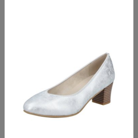
YOURS
YOURS
Yours Limited Collection – Pumps In Schwarz Mit Plateausohle In Extraweiter Eeepassformsize 40EEE
Yours Pumps In Schwarz Aus Wildlederimitat Mit Blockabsatz In Extra Weiter Eeepassformsize 41EEE
58,00
€
55,00
€
ZU
YOURS CLOTHING
ZU
YOURS CLOTHING