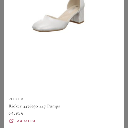
YOURS
ARA
Yours Pumps In Schwarz Mit Plateausohle In Extra Weiter Eeepassformsize 40EEE
Pumps in klassischem Look - schwarz - Gr. 41,5 von Goldner Fashion
55,00
€
109,95
€
ZU
YOURS CLOTHING
ZU
ATELIER GOLDNER
RIEKER
Rieker 4476290 447 Pumps
64,95
€
ZU
OTTO