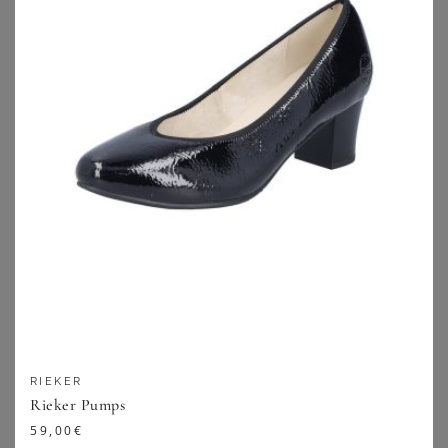
AIRSOFT MODERN+
JANA
Pumps
Spangenpumps
69,99
€
59,99
€
ZU
SHEEGO
ZU
SHEEGO
RIEKER
Rieker Pumps
59,00
€