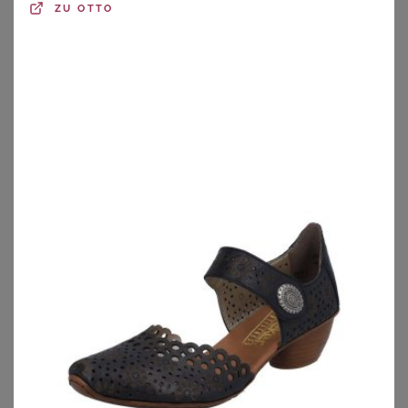
ZU
OTTO
BONPRIX
BONPRIX
Tamaris Plateau-Pumps aus Leder
Slingpumps mit Cut-Outs
40,99
€
13,99
€
ZU
BONPRIX
ZU
BONPRIX