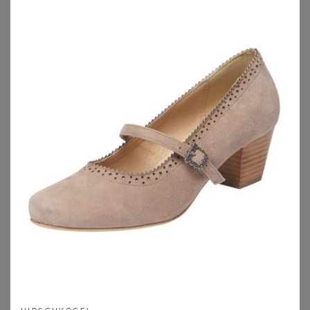
1. Pumps mit weitem Spann
Weite Pumps gehören zu den
Damenschuhen in Weite H
,
die speziell für breitere Füße konzipiert ist. Damit musst
Du Deine Füße nicht mehr unnötig in ein zu schmales
Schuhmodell quetschen und den mangelnden Komfort
aushalten – mit dem mittlerweile sehr großen und immer
weiter anwachsenden Sortiment an Pumps für breite Füße
bekommst Du auf jeden Fall Deine neuen Lieblingsschuhe
in der perfekt passenden Größe. Hier bei uns im
Wundercurves-Shop bieten wir extra weite Schuhe für
Damen von zahlreichen Marken an, damit Du alles auf
einen Blick parat hast und ganz in Ruhen nach Deinen
Favoriten shoppen kannst. Ob klassische Schuhe von
Gabor, Deichmann oder Bonprix – hier ist alles zu haben,
und zwar in einer sehr hochwertigen Qualität. Im Zentrum
steht bei den Pumps in Weite H und größer aber vor allem