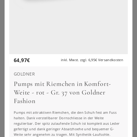
64,97
€
inkl. Mwst. zzgl.
6,95€
Versandkosten
GOLDNER
Pumps mit Riemchen in Komfort-
YOURS
YOURS
Weite - rot - Gr. 37 von Goldner
Yours Pumps In Schwarz Aus Kunstwildleder Mit Blockabsatz In Extra Weiter Eeepassformsize 42EEE
Yours Pumps In Nude Aus Lederimitat Mit Blockabsatz In Extra Weiter Eeepassformsize 37EEE
Fashion
55,00
€
55,00
€
ZU
YOURS CLOTHING
ZU
YOURS CLOTHING
Pumps mit attraktiven Riemchen, die den Schuh fest am Fuss
halten. Dank verstellbarer Dornschliesse in der Weite
regulierbar. Der spitz zulaufende Schuh ist komplett aus Leder
gefertigt und dank geringer Absatzhoehe und bequemer G-
Weite sehr angenehm zu tragen. Mit Synthetik-Laufsohle.