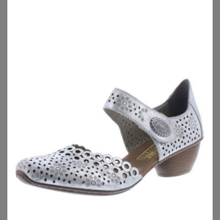
JANA
FRIENDS LIKE THESE
Pumps
Friends Like These Friends Like These Slingbacks, weite Passform Pumps (1-tlg)
59,99
€
42,00
€
ZU
SHEEGO
ZU
OTTO