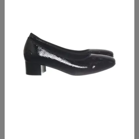
AUF DIE SCHNELLE: FÜR DEINE PUMPS DIE
WEITE ERMITTELN
Die Weite kannst Du ganz einfach selber messen: Stell
Dich aufrecht hin und verlagere Dein Gewicht gleichmäßig
auf die kompletten Fußunterseiten beider Füße. Am
besten lässt Du Dir beim Messen von Deiner besten
Freundin helfen – das Maßband wird einmal an der
breitesten Stelle um den Fuß geführt. Jetzt müsst Ihr das
Ergebnis nur ablesen und Du weißt künftig Deine
optimale Fußweite, um die perfekten Pumps Weite H zu
kaufen.
Hier noch einmal ein Überblick über alle deutschen
Schuhgrößen und Weiten:
WEITE H
Schuhgröße 36 mit einer Fußweite von 22,6 cm