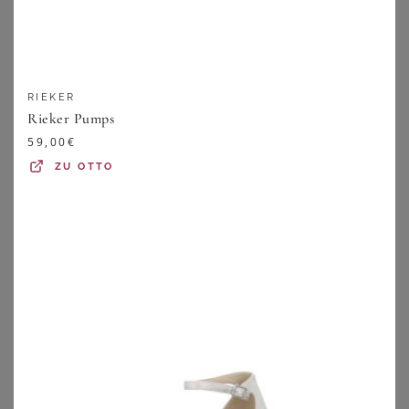
RIEKER
Rieker Pumps
59,00
€
ZU
OTTO
WHITE LADY
AIRSOFT MODERN+
White Lady 850 Softglitter - weite Pumps Slingpumps
Pumps
129,99
€
69,99
€
ZU
SHEEGO
ZU
OTTO