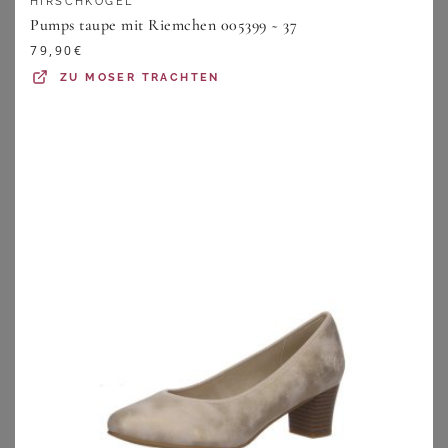
HIRSCHKOGEL
der perfekte Tragekomfort, damit Du läufst, wie auf
Pumps taupe mit Riemchen 005399 ~ 37
Wolken – Deine Füße werden es Dir definitiv danken. Im
79,90
€
breit gefächerten Sortiment findest Du echte und
ZU
MOSER TRACHTEN
elegante Klassiker ebenso, wie moderne und angesagte
Designs. Suchst Du sommerliche Pumps, schau auch bei
unseren
Sandalen in Weite H
in Weite H vorbei.
2. Pumps für breite Füße in der richtigen
Größe
In den Schuhgeschäften finden sich üblicherweise
ausschließlich die Normgrößen unter den Schuhen, das
gilt nicht nur für die Länge, sondern auch für die Breite.
Hier sind es die Weiten E bis G, die an den normalen Fuß
angepasst sind und dort hervorragend sitzen. Damen mit
etwas breiteren Füßen sind dann oft schon