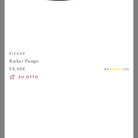
RIEKER
Rieker Pumps
JANA
JANA
59,00
€
4.5
★
★
★
★
★
(
20
)
Pumps
Pumps
ZU
OTTO
49,99
€
49,99
€
ZU
SHEEGO
ZU
SHEEGO