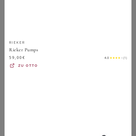
RIEKER
Rieker Pumps
59,00
€
4.0
★
★
★
★
★
(
1
)
ZU
OTTO
ARA
JANA
Pumps - schwarz - Gr. 35,5 von Goldner Fashion
Pumps mit Zierschnalle - schwarz - Gr. 37 von Goldner Fashion
109,95
€
49,95
€
ZU
ATELIER GOLDNER
ZU
ATELIER GOLDNER