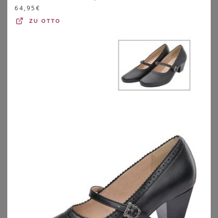
64,95
€
ZU
OTTO
GOLDNER
GOLDNER
Pumps mit Riemchen in Komfort-Weite - rot - Gr. 37 von Goldner Fashion
Pumps aus Leder in Komfort-Weite - schwarz - Gr. 37 von Goldner Fashion
64,97
€
129,95
€
ZU
ATELIER GOLDNER
ZU
ATELIER GOLDNER
1
2
3
4
5
>
Pumps für breite Füße – schickes