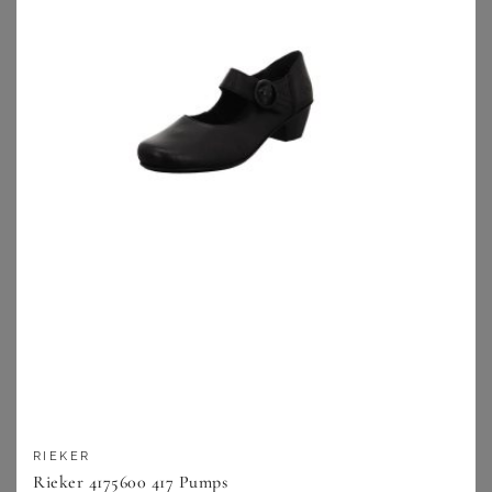
BONPRIX
BONPRIX
Jana Komfort-Pumps in bequemer Weite
Pumps mit Blockabsatz
27,99
€
36,99
€
ZU
BONPRIX
ZU
BONPRIX
RIEKER
Rieker 4175600 417 Pumps