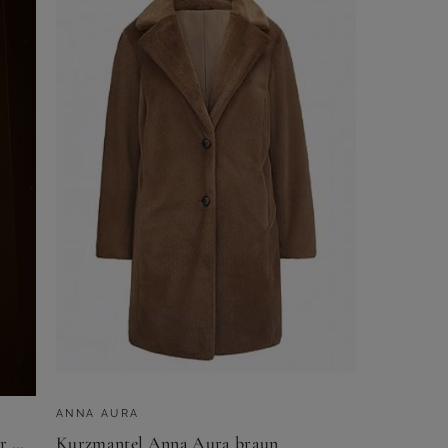
ANNA AURA
Yours Curve Khakigrüner Wattierter Midipuffermantel Size 42
Kurzmantel Anna Aura braun