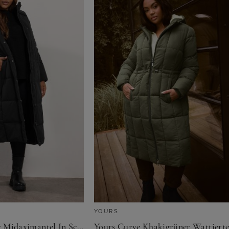
YOURS
Yours – Wattierter Midaximantel In Schwarz Size 42