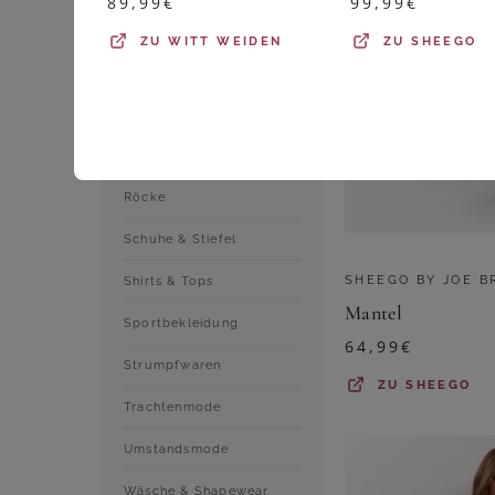
89,99
€
99,99
€
Jeans
ZU
WITT WEIDEN
ZU
SHEEGO
Kleider
Outdoorbekleidung
Pullover & Strick
Röcke
Schuhe & Stiefel
SHEEGO BY JOE 
Shirts & Tops
Mantel
Sportbekleidung
64,99
€
Strumpfwaren
ZU
SHEEGO
Trachtenmode
Umstandsmode
Wäsche & Shapewear