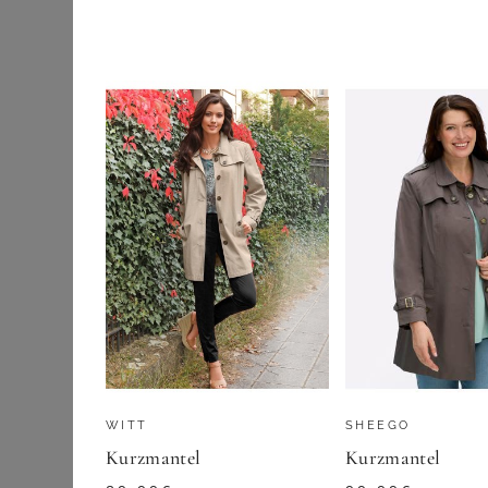
Jeansjacken
ANISTON PLUS
Kimonos
Lederjacken
93,99
€
Mäntel
ZU
OTTO
Parkas
Ponchos & Capes
Regenjacken
Steppjacken &
Daunenjacken
Trenchcoats
WITT
SHEEGO
Westen
Kurzmantel
Kurzmantel
Winterjacken