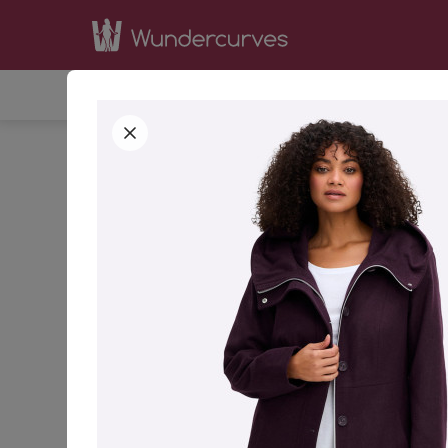
SHOP
INSPIRATION
BE
STARTSEITE
BEKLEIDUNG
JACKEN & MÄNTE
42
44
GRÖSSE