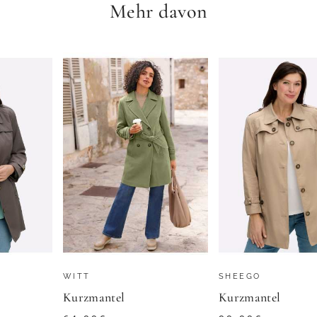
Mehr davon
KILLTEC
Aniston PLUS Kurzmantel in ausdrucksvollem Karo-Dessin - NEUE KOLLEKTION
160,99
€
4.8
★
★
★
★
★
(
14
)
4.0
★
★
ZU
OTTO
WITT
SHEEGO
Kurzmantel
Kurzmantel