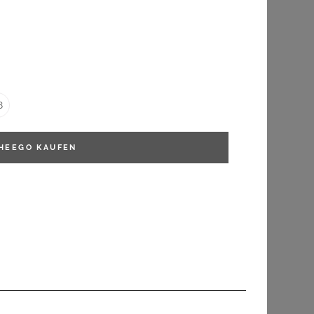
FILTERN
8
HEEGO
KAUFEN