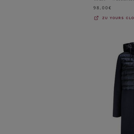
98,00
€
ZU
YOURS CL