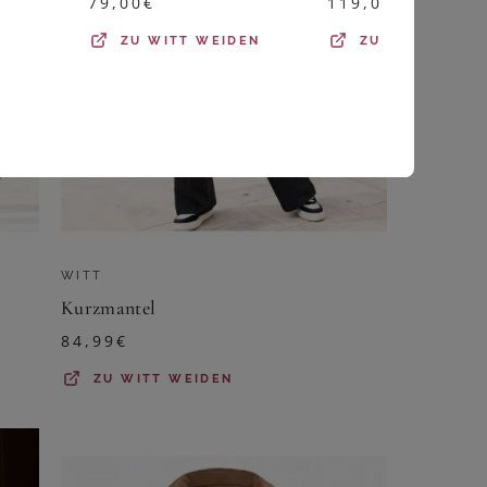
79,00
€
119,00
€
ZU
WITT WEIDEN
ZU
SHEEGO
WITT
Kurzmantel
84,99
€
ZU
WITT WEIDEN