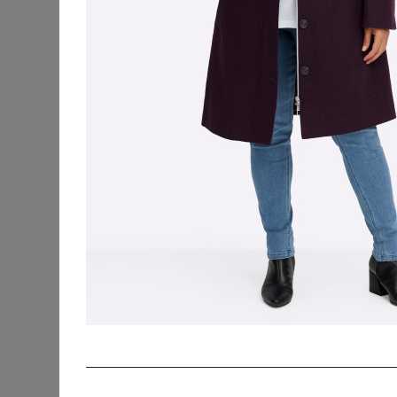
KATEGORIEN
SORTIERUNG
Accessoires
Bademode &
Strandkleidung
Beauty
Blusen & Tuniken
Fanmerchandise
Hosen
Jacken & Mäntel
Blazer
Blousons
Fleecejacken
Jacken