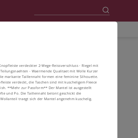
Knopfleiste verdeckter 2-Wege-Reissverschluss - Riegel mit
 Teilungsnaehten - Waermende Qualitaet mit Wolle Kurzer
ie markante Taillennaht formen eine feminine Silhouette.
leiste verdeckt, die Taschen sind mit kuscheligem Fleece
nish. **Mehr zur Passform** Der Mantel ist ausgestellt
fte und Po. Die Taillennaht betont geschickt die
ollanteil traegt sich der Mantel angenehm kuschelig.
60
62
64