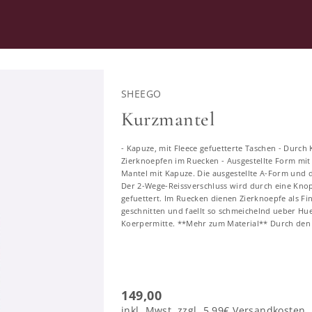
RATUNG
SECOND HAND
SHEEGO
L
MÄNTEL
Kurzmantel
- Kapuze, mit Fleece gefuetterte Taschen - Durch 
Mäntel in großen Größen
Zierknoepfen im Ruecken - Ausgestellte Form mit
Mantel mit Kapuze. Die ausgestellte A-Form und d
Der 2-Wege-Reissverschluss wird durch eine Knopf
944 ERGEBNISSE
gefuettert. Im Ruecken dienen Zierknoepfe als Fi
geschnitten und faellt so schmeichelnd ueber Hue
Koerpermitte. **Mehr zum Material** Durch den W
46
48
50
52
54
56
58
149,00
inkl. Mwst. zzgl.
5,99€
Versandkosten