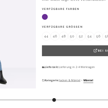
VERFÜGBARE FARBEN
VERFÜGBARE GRÖSSEN
44
46
48
50
52
54
56
5
BEI
S
Lieferzeit:
Lieferung in 2-4 Werktagen
Kategorie:
Jacken & Mäntel
>
Mäntel