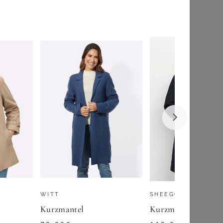
SHEEGO
Killtec Funktionsmantel KOW 165 WMN PRK längeres Design, mit Eingrifftaschen und Brusttasche, aus Polyester
Kurzmantel
119,00
€
★
★
★
(
3
)
ZU
SHEEGO
WITT
SHEEGO
Kurzmantel
Kurzmantel