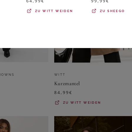
64,99
€
99,99
€
ZU
WITT WEIDEN
ZU
SHEEGO
BROWNS
WITT
Kurzmantel
84,99
€
ZU
WITT WEIDEN