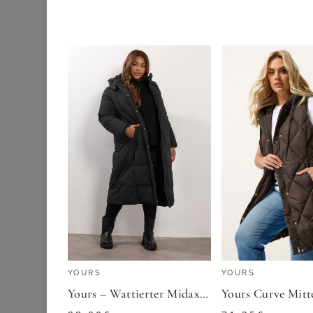
Jeansjacken
ANISTON PLUS
Kimonos
Lederjacken
93,99
€
Mäntel
ZU
OTTO
Parkas
Ponchos & Capes
Regenjacken
Steppjacken &
Daunenjacken
Trenchcoats
YOURS
YOURS
Westen
Yours – Wattierter Midaximantel In Schwarz Size 42
Winterjacken