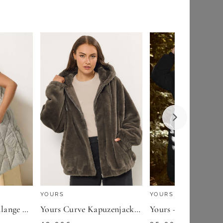
SHEEGO
Killtec Funktionsmantel KOW 165 WMN PRK längeres Design, mit Eingrifftaschen und Brusttasche, aus Polyester
Kurzmantel
119,00
€
★
★
★
(
3
)
ZU
SHEEGO
YOURS
YOURS
Yours Curve Mittellange Weste In Elfenbein Size 42
Yours Curve Kapuzenjacke Aus Kunstpelz In Braun Size 44