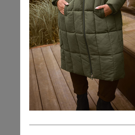
KATEGORIEN
SORTIERUNG
Accessoires
Bademode &
Strandkleidung
Beauty
Blusen & Tuniken
Fanmerchandise
Hosen
Jacken & Mäntel
Blazer
Blousons
Fleecejacken
Jacken