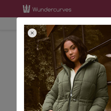
SHOP
INSPIRATION
BE
STARTSEITE
BEKLEIDUNG
JACKEN & MÄNTE
42
44
GRÖSSE