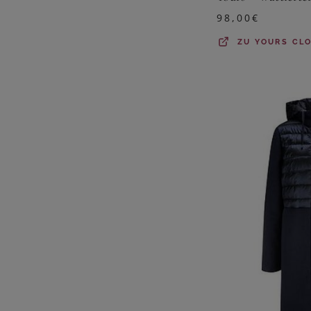
98,00
€
ZU
YOURS CL