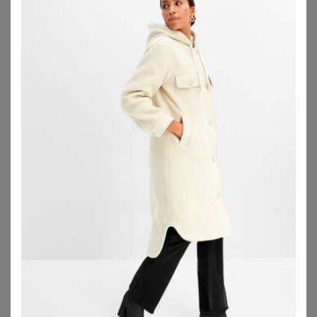
SHEEGO
FUCHS SCHMITT
Übergangsjacke
Fuchs Schmitt Wollmantel grau
78,99
€
159,99
€
ZU
SHEEGO
ZU
BREUNINGER