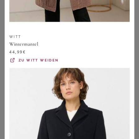
WITT
Wintermantel
44,99
€
ZU
WITT WEIDEN
SHEEGO
VERO MODA CURVE
Jacke
Vero Moda Curve Mantel Fortune Aya
89,99
€
57,90
€
ZU
SHEEGO
ZU
ABOUT YOU