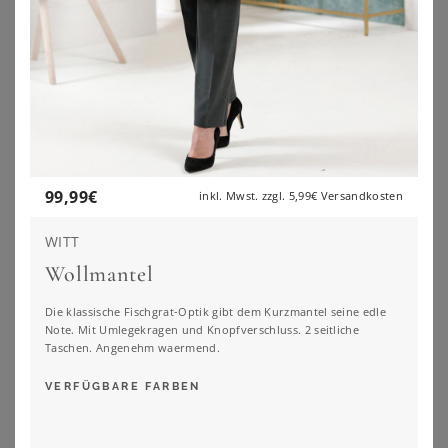
99,99
€
inkl. Mwst. zzgl.
5,99€
Versandkosten
WITT
Wollmantel
Die klassische Fischgrat-Optik gibt dem Kurzmantel seine edle
Note. Mit Umlegekragen und Knopfverschluss. 2 seitliche
Taschen. Angenehm waermend.
ANISTON PLUS
KILLTEC
Aniston PLUS Kurzmantel in ausdrucksvollem Karo-Dessin - NEUE KOLLEKTION
Killtec Funktionsmantel KOW 165 WMN PRK längeres Design, mit Eingrifftaschen und Brusttasche, aus Polyester
VERFÜGBARE FARBEN
93,99
€
160,99
€
4.8
★
★
★
★
★
(
14
)
4.0
★
★
★
★
★
(
3
)
ZU
OTTO