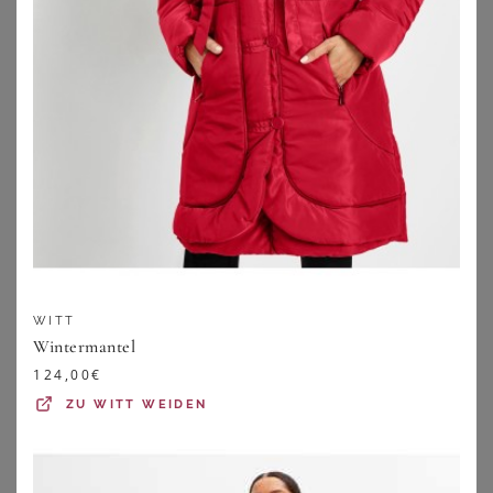
WITT
Wintermantel
ANNA AURA
EMILIA LAY
124,00
€
Kurzmantel Anna Aura braun
Mantel Emilia Lay blau
ZU
WITT WEIDEN
105,95
€
179,95
€
ZU
PETER HAHN
ZU
PETER HAHN