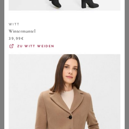
WITT
Wintermantel
39,99
€
ZU
WITT WEIDEN
BONPRIX
SHEEGO
Wasserdichter Funktions-Mantel
Kurzmantel
92,99
€
144,00
€
ZU
BONPRIX
ZU
SHEEGO