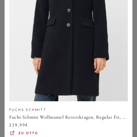
SHEEGO
SHEEGO
Kurzmantel
Kurzmantel
149,00
€
111,00
€
ZU
SHEEGO
ZU
SHEEGO
FUCHS SCHMITT
Fuchs Schmitt Wollmantel Reverskragen, Regular Fit, Pattentaschen
229,99
€
ZU
OTTO