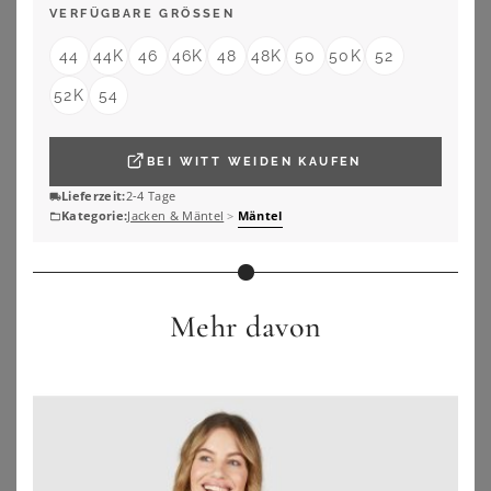
VERFÜGBARE GRÖSSEN
ZU
OTTO
44
44K
46
46K
48
48K
50
50K
52
52K
54
BEI
WITT WEIDEN
KAUFEN
Lieferzeit:
2-4 Tage
Kategorie:
Jacken & Mäntel
>
Mäntel
Mehr davon
SHEEGO
SHEEGO BY JOE BROWNS
Kurzmantel
Mantel
119,00
€
64,99
€