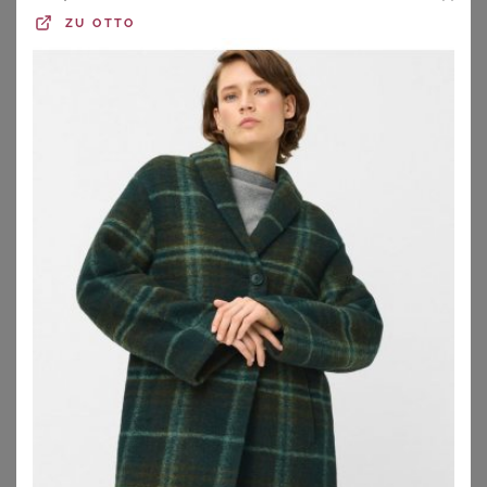
ZU
OTTO
Ob Frühjahr, Herbst oder Winter - so ein Mantel große
Größen Damen kannst Du zu quasi jeder Jahreszeit
tragen.
Ob als
Winterjacken
machen Mäntel in großen
Größen immer eine gute Figur.
Vor allem mit
figurumspielenden und leicht ausgestellten Modellen in
Blazer-Form kannst Du Deine Kurven wunderbar in Szene
setzen. Die tailliert geschnittenen Kurzmäntel, die Deine
Taille zusätzlich noch mit einem Gürtel betonen, sehen
nämlich nicht nur stylisch aus, sondern formen auch eine
schöne Figur. Also der perfekte Mantel für Plus Size
Ladies, die gerne ihre Kurven betonnen. Aber auch
Parka
oder Dufflecoats machen als Plus Size Mäntel eine Menge
her, sind sie doch in gefütterter Form ähnlich einer
Daunenjacke
und oftmals mit gegen Wind schützender
Kapuze genau die richtigen Kleidungsstücke für knackig
kalte Tage. Günstig kannst Du so einen Mantel in großen
Größen immer im Sale schießen. Vor allem direkt nach der
Wintersaison gibt es jedes Jahr besondere Angebote und