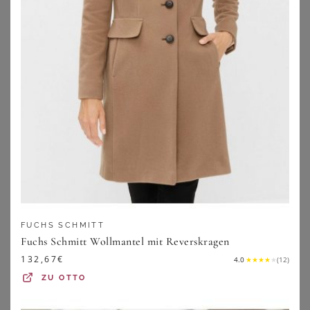
GOLDNER
GOLDNER
Wollmantel mit Stehkragen - pink - Gr. 19 von Goldner Fashion
Klassischer Dufflecoat aus feinster Wolle-Mischung - rot - Gr. 24 von Goldner Fashion
FUCHS SCHMITT
99,95
€
219,95
€
Fuchs Schmitt Wollmantel mit Reverskragen
ZU
ATELIER GOLDNER
ZU
ATELIER GOLDNER
132,67
€
4.0
★
★
★
★
★
(
12
)
ZU
OTTO