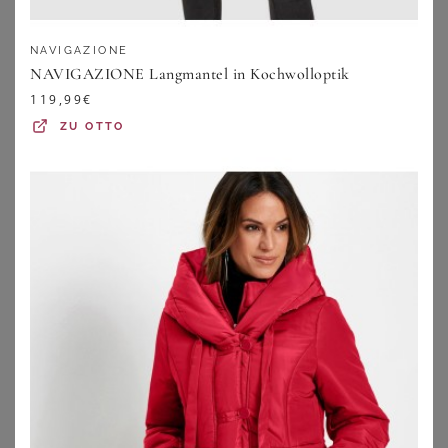
NAVIGAZIONE
NAVIGAZIONE Langmantel in Kochwolloptik
119,99
€
ZU
OTTO
YOURS
YOURS
Yours – Wattierter Midaximantel In Schwarz Size 42
Yours Curve Khakigrüner Wattierter Midipuffermantel Size 42
98,00
€
95,00
€
ZU
YOURS CLOTHING
ZU
YOURS CLOTHING