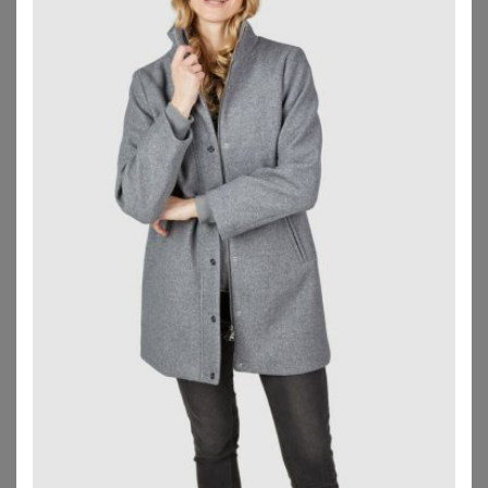
ZU
SHEEGO
ZU
SHEEGO
WITT
WITT
Kurzmantel
Kurzmantel
84,99
€
84,99
€
ZU
WITT WEIDEN
ZU
WITT WEIDEN