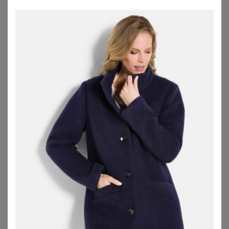
SHEEGO
WITT
Jacke
Wollmantel
39,99
€
99,99
€
ZU
SHEEGO
ZU
WITT WEIDEN
1
2
3
4
5
>