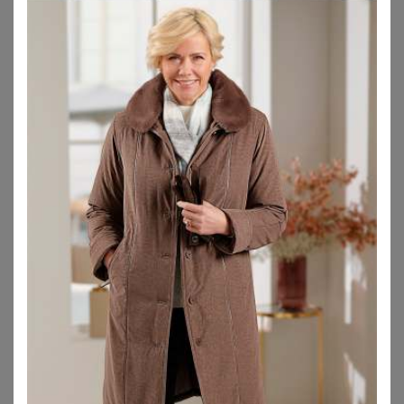
SHEEGO
SHEEGO
Übergangsjacke
Kurzmantel
39,99
€
99,99
€
ZU
SHEEGO
ZU
SHEEGO