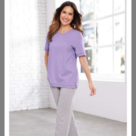
SHEEGO
SHEEGO
Druckkleid
Druckkleid
78,99
€
56,99
€
ZU
SHEEGO
ZU
SHEEGO