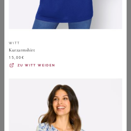
WITT
Kurzarmshirt
15,00
€
ZU
WITT WEIDEN
SHEEGO
BONPRIX
Stretchkleid
Kleid aus reinem Leinen
23,99
€
58,99
€
ZU
SHEEGO
ZU
BONPRIX
1
2
3
4
5
>