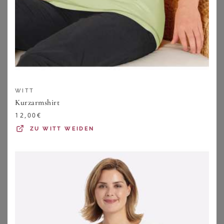
Strandbekleidung
und Du bist perfekt ausgestattet. Und
falls es an heißen Tagen mal zwischen den
Oberschenkeln scheuert: Unsere
Tipps gegen
Oberschenkelreiben
helfen!
Sportlicher Look
WITT
Kurzarmshirt
Sommerkleider für große Größen kommen gerne auch in
12,00
€
schlichten Schnitten daher. Perfekt für den sportlichen
ZU
WITT WEIDEN
Look! Achte einfach darauf, dass der Schnitt nicht zu
ausgefallen ist. Außerdem sind hier eher einfache Muster
wie Streifen oder Karos angebracht. Style das
Sommerkleid mit Sneakern oder sportlichen
Sandalen
.
Wenn Du breite Füße hast, bieten
Sandalen in Weite H
tollen Komfort an heißen Tagen. Auch bei den Accessoires
steht die Funktionalität weit oben und das Design ist eher
unauffällig. Die Farben können dagegen ruhig knallig und