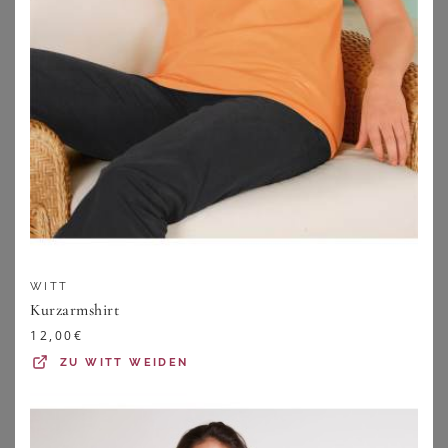
WITT
Kurzarmshirt
GOLDNER
GOLDNER
12,00
€
Stufenkleid mit Tupfen - marine / gemustert - Gr. 19 von Goldner Fashion
Jerseykleid mit Bindeband und Taschen - blau / grün / gemustert - Gr. 24 von Goldner Fashion
ZU
WITT WEIDEN
99,95
€
99,95
€
ZU
ATELIER GOLDNER
ZU
ATELIER GOLDNER