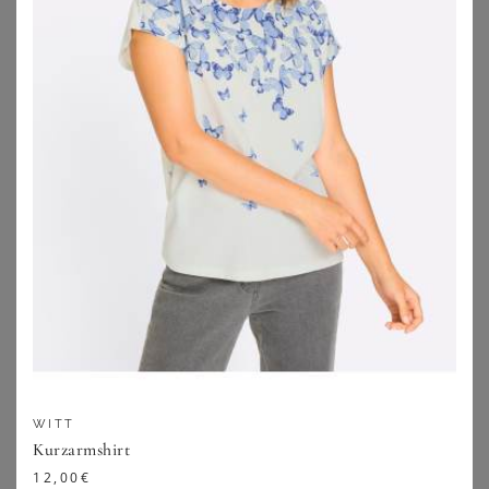
Sommerkleider für große Größen bei
Wundercurves entdecken
Wenn die Temperaturen langsam steigen und alles
anfängt zu blühen, dann gibt es nichts Schöneres, als das
tolle Wetter mit neuen Sommerkleidern im Kleiderschrank
zu begrüßen. Sommerkleider sind entgegen der
Bezeichnung aber nicht nur für die heiße Zeit des Jahres
geeignet, mit Leggings und Strumpfhose kannst Du auch
in Frühling, Herbst und Winter zu den luftigen Kleidchen
greifen. Das macht unsere Sommerkleider für große
Größen zum absoluten Renner unserer Kategorie für
Kleider in großen Größen
.
WITT
Kurzarmshirt
12,00
€
Sommerkleider für große Größen kaufen: