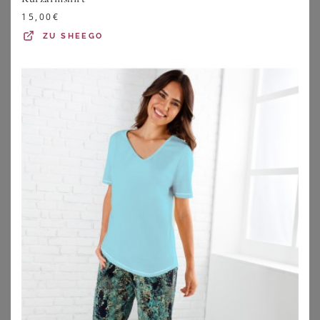
großen Größen
umsehen. Sie sind die etwas
15,00
€
legerere Alternative zu
Abendkleidern in großen
ZU
SHEEGO
Größen
und meistens nur etwa knielang.
Festival/Hippie-Look
Für diesen Look bieten sich lange Sommerkleider in
großen Größen an, die aus fließenden Stoffen bestehen.
Aber auch kurze Sommerkleider mit bunten Ethno- und
Blumenmuster sind tolle Kleider für diesen Look.
Besonders
Boho-Kleider in großen Größen
und
Wickelkleider
passen perfekt zum Festival-Vibe. Hier gilt
die Devise: Je auffälliger desto besser! Der Fantasie sind
hier keine Grenzen gesetzt, auch bei den Accessoires:
Statement-Ketten mit bunten Perlen, farbenfrohen Federn