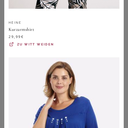
HEINE
Kurzarmshirt
29,99
€
ZU
WITT WEIDEN
WITT
WITT
Sommerkleid
Blumenkleid
34,99
€
59,99
€
ZU
WITT WEIDEN
ZU
WITT WEIDEN