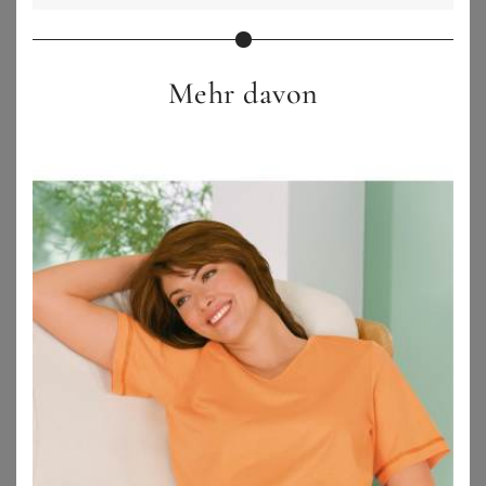
Mehr davon
BONPRIX
BONPRIX
Sommer-Tunika-Kleid aus reiner Baumwolle
Blusenkleid aus reinem Leinen
18,99
€
39,99
€
ZU
BONPRIX
ZU
BONPRIX