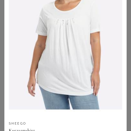
auffällig sein.
Festliche Sommerkleider
Sommerkleider können auch eine gute Wahl für festliche
Anlässe im Sommer sein. Achte auf den richtigen Stoff:
Glänzende Materialien oder raffinierte Details wie
Pailletten machen sich gut für schicke Abende.
Kombiniere dazu edle Sandalen oder schlichte Pumps.
Wenn es besonders festlich wird, solltest Du auch auf die
Länge achten. In jedem Fall, ist ein Sommerkleid eine gute
Wahl: Gerade in großen Größen punkten die
Sommerkleider durch luftige Schnitte und Stoffe.
Je nachdem wie formell das Event wird, kannst Du
SHEEGO
Dich auch mal in unsere Kategorie für
Cocktail in
Kurzarmshirt