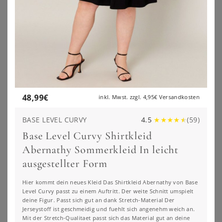
48,99
€
inkl. Mwst. zzgl.
4,95€
Versandkosten
BASE LEVEL CURVY
4.5
★
★
★
★
★
(
59
)
Base Level Curvy Shirtkleid
Abernathy Sommerkleid In leicht
ausgestellter Form
SHEEGO
SHEEGO
Hier kommt dein neues Kleid Das Shirtkleid Abernathy von Base
Sommerkleid
Tunikakleid
Level Curvy passt zu einem Auftritt. Der weite Schnitt umspielt
deine Figur. Passt sich gut an dank Stretch-Material Der
56,99
€
69,99
€
Jerseystoff ist geschmeidig und fuehlt sich angenehm weich an.
ZU
SHEEGO
ZU
SHEEGO
Mit der Stretch-Qualitaet passt sich das Material gut an deine