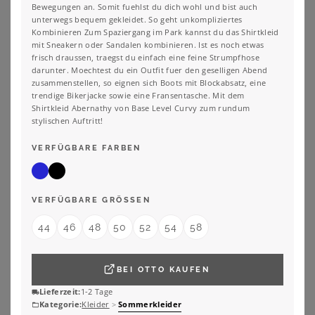
Bewegungen an. Somit fuehlst du dich wohl und bist auch
unterwegs bequem gekleidet. So geht unkompliziertes
Kombinieren Zum Spaziergang im Park kannst du das Shirtkleid
mit Sneakern oder Sandalen kombinieren. Ist es noch etwas
frisch draussen, traegst du einfach eine feine Strumpfhose
darunter. Moechtest du ein Outfit fuer den geselligen Abend
zusammenstellen, so eignen sich Boots mit Blockabsatz, eine
trendige Bikerjacke sowie eine Fransentasche. Mit dem
Shirtkleid Abernathy von Base Level Curvy zum rundum
stylischen Auftritt!
VERFÜGBARE FARBEN
VERFÜGBARE GRÖSSEN
44
46
48
50
52
54
58
YOURS
YOURS
Yours Yours – Sommerliches Miditrägerkleid In Gelbsize 44
Yours Gestuftes Sommerkleid In Grün Mit Blättern Size 48
BEI
OTTO
KAUFEN
25,00
€
49,00
€
Lieferzeit:
1-2 Tage
ZU
YOURS CLOTHING
ZU
YOURS CLOTHING
Kategorie:
Kleider
>
Sommerkleider