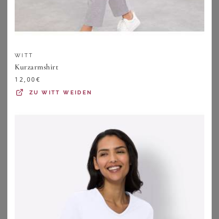
WITT
Kurzarmshirt
12,00
€
ZU
WITT WEIDEN
BONPRIX
BONPRIX
Jerseykleid mit Volant
Leinenkleid
27,99
€
34,99
€
ZU
BONPRIX
ZU
BONPRIX