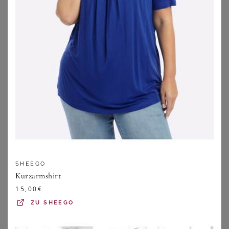
BONPRIX
VIA APPIA DUE
SHEEGO
Sommer-Jersey-Kleid mit verstellbaren Trägern
Sommerkleid mit exotischem Allover-Muster
Kurzarmshirt
12,99
€
62,99
€
15,00
€
ZU
BONPRIX
ZU
VIA APPIA
ZU
SHEEGO