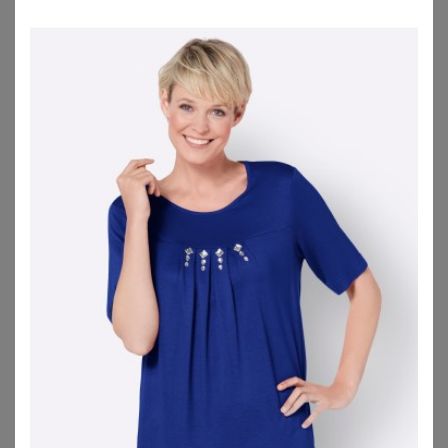
ANISTON PLUS
DORIS STREICH
Aniston PLUS Sommerkleid in Alloverprint
Doris Streich Sommerkleid
33,74
€
143,95
€
3.5
★
★
★
★
★
(
6
)
4.1
★
★
★
★
★
(
9
)
ZU
OTTO
ZU
OTTO