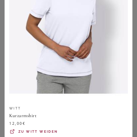
SHEEGO LOVES MISS GOODLIFE
YOURS
Druckkleid
Yours Yours – Midikleid In Blau Mit Tropenprintsize 50-52
59,99
€
32,00
€
ZU
SHEEGO
ZU
YOURS CLOTHING
WITT
Kurzarmshirt
12,00
€
ZU
WITT WEIDEN