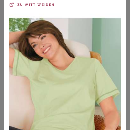
ZU
WITT WEIDEN
Sommerkleider kombinieren
Welcher Schnitt
Sommerkleider auf Wundercurves
1. Sommerkleider für große Größen
kombinieren
Nicht jedes Sommerkleid wirkt gleich. Alle Kleider haben
ihre besondere Ausstrahlung und diese kannst Du mit
den richtigen Accessoires und Schuhen auch noch
beeinflussen. Auch unsere Sommerkleider für Mollige
sind wahre Alleskönner. Gerade auch schlichte Modelle
kannst Du im Nu umstylen - besonders praktisch für den
Sommerurlaub. Dazu ein schönes
Strandkleid
oder