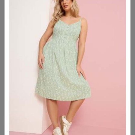
WITT
WITT
Sommerkleid
Blumenkleid
34,99
€
59,99
€
ZU
WITT WEIDEN
ZU
WITT WEIDEN