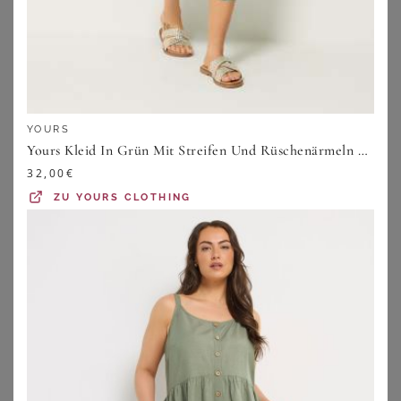
Sommerkleider für große Größen bei
Wundercurves entdecken
YOURS
Wenn die Temperaturen langsam steigen und alles
Yours Kleid In Grün Mit Streifen Und Rüschenärmeln Size 48
anfängt zu blühen, dann gibt es nichts Schöneres, als das
32,00
€
tolle Wetter mit neuen Sommerkleidern im Kleiderschrank
ZU
YOURS CLOTHING
zu begrüßen. Sommerkleider sind entgegen der
Bezeichnung aber nicht nur für die heiße Zeit des Jahres
geeignet, mit Leggings und Strumpfhose kannst Du auch
in Frühling, Herbst und Winter zu den luftigen Kleidchen
greifen. Das macht unsere Sommerkleider für große
Größen zum absoluten Renner unserer Kategorie für
Kleider in großen Größen
.
Sommerkleider für große Größen kaufen: