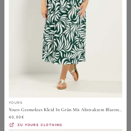
ANISTON PLUS
DORIS STREICH
Aniston PLUS Sommerkleid in Alloverprint
Doris Streich Sommerkleid
33,74
€
143,95
€
3.5
★
★
★
★
★
(
6
)
4.1
★
★
★
★
★
(
9
)
ZU
OTTO
YOURS
ZU
OTTO
Yours Gesmoktes Kleid In Grün Mit Abstraktem Blattmuster Size 46
40,00
€
ZU
YOURS CLOTHING