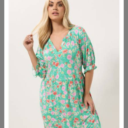
BONPRIX
BONPRIX
Jerseykleid mit Volant
Leinenkleid
27,99
€
34,99
€
ZU
BONPRIX
ZU
BONPRIX