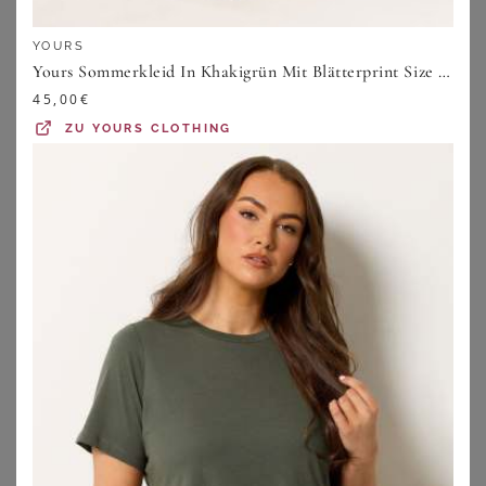
YOURS
Yours Sommerkleid In Khakigrün Mit Blätterprint Size 42
45,00
€
ZU
YOURS CLOTHING
GOLDNER
GOLDNER
Stufenkleid mit Tupfen - marine / gemustert - Gr. 19 von Goldner Fashion
Jerseykleid mit Bindeband und Taschen - blau / grün / gemustert - Gr. 24 von Goldner Fashion
99,95
€
99,95
€
ZU
ATELIER GOLDNER
ZU
ATELIER GOLDNER