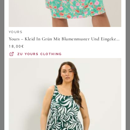
YOURS
Yours – Kleid In Grün Mit Blumenmuster Und Eingekerbtem Ausschnitt Size 44
18,00
€
ZU
YOURS CLOTHING
SHEEGO LOVES MISS GOODLIFE
YOURS
Druckkleid
Yours Yours – Midikleid In Blau Mit Tropenprintsize 50-52
59,99
€
32,00
€
ZU
SHEEGO
ZU
YOURS CLOTHING