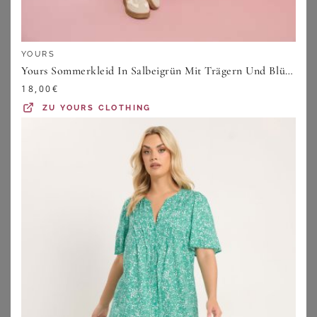
YOURS
Yours Sommerkleid In Salbeigrün Mit Trägern Und Blümchenmuster Size 50-52
18,00
€
ZU
YOURS CLOTHING
BONPRIX
VIA APPIA DUE
Sommer-Jersey-Kleid mit verstellbaren Trägern
Sommerkleid mit exotischem Allover-Muster
12,99
€
62,99
€
ZU
BONPRIX
ZU
VIA APPIA