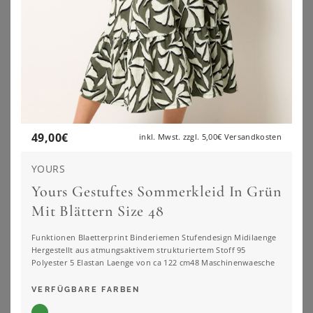
49,00
€
inkl. Mwst. zzgl.
5,00€
Versandkosten
YOURS
Yours Gestuftes Sommerkleid In Grün
Mit Blättern Size 48
Funktionen Blaetterprint Binderiemen Stufendesign Midilaenge
Hergestellt aus atmungsaktivem strukturiertem Stoff 95
SHEEGO
SHEEGO
Polyester 5 Elastan Laenge von ca 122 cm48 Maschinenwaesche
Sommerkleid
Tunikakleid
56,99
€
69,99
€
VERFÜGBARE FARBEN
ZU
SHEEGO
ZU
SHEEGO