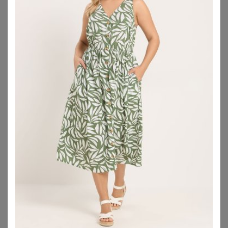
BONPRIX
BONPRIX
Sommer-Tunika-Kleid aus reiner Baumwolle
Blusenkleid aus reinem Leinen
18,99
€
39,99
€
ZU
BONPRIX
ZU
BONPRIX