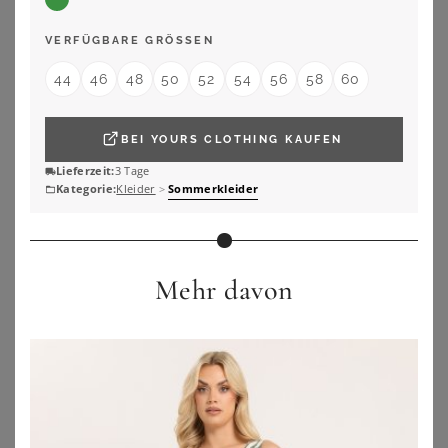
VERFÜGBARE GRÖSSEN
44
46
48
50
52
54
56
58
60
BEI
YOURS CLOTHING
KAUFEN
Lieferzeit:
3 Tage
Kategorie:
Kleider
>
Sommerkleider
Mehr davon
YOURS
YOURS
Yours Yours – Sommerliches Miditrägerkleid In Gelbsize 44
Yours Gestuftes Sommerkleid In Grün Mit Blättern Size 48
25,00
€
49,00
€
ZU
YOURS CLOTHING
ZU
YOURS CLOTHING