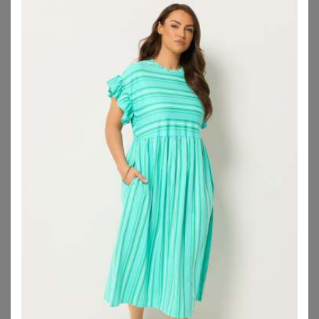
SHEEGO
BONPRIX
Stretchkleid
Kleid aus reinem Leinen
23,99
€
58,99
€
ZU
SHEEGO
ZU
BONPRIX
1
2
3
4
5
>