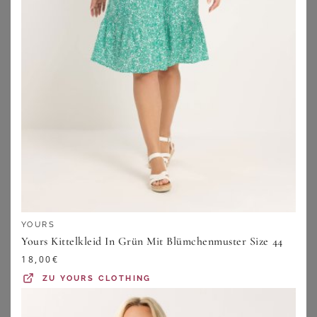
SHEEGO
SHEEGO
Druckkleid
Druckkleid
YOURS
Yours Kittelkleid In Grün Mit Blümchenmuster Size 44
78,99
€
56,99
€
18,00
€
ZU
SHEEGO
ZU
SHEEGO
ZU
YOURS CLOTHING