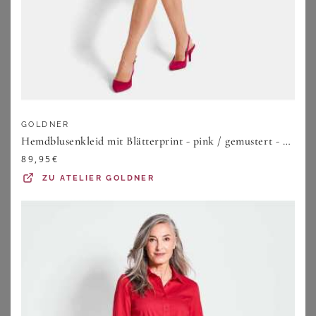
GOLDNER
Hemdblusenkleid mit Blätterprint - pink / gemustert - Gr. 19 von Goldner Fashion
89,95
€
ZU
ATELIER GOLDNER
WITT
WITT
Druckkleid
Blumenkleid
59,99
€
59,99
€
ZU
WITT WEIDEN
ZU
WITT WEIDEN