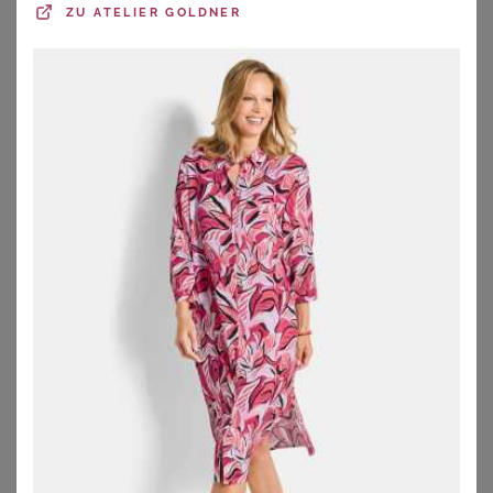
ZU
ATELIER GOLDNER
GOLDNER
GOLDNER
Kleid mit U-Boot-Ausschnitt - marine / weiß / gemustert - Gr. 23 von Goldner Fashion
Jerseykleid mit Bindeband und Taschen - blau / grün / gemustert - Gr. 24 von Goldner Fashion
69,95
€
99,95
€
ZU
ATELIER GOLDNER
ZU
ATELIER GOLDNER