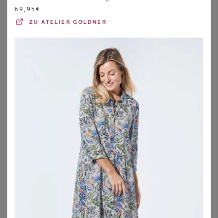
69,95
€
ZU
ATELIER GOLDNER
VIA APPIA DUE
VIA APPIA DUE
Sommerkleid mit exotischem Allover-Muster
Feminines Volantkleid mit Wellenmuster
62,99
€
69,99
€
ZU
VIA APPIA
ZU
VIA APPIA