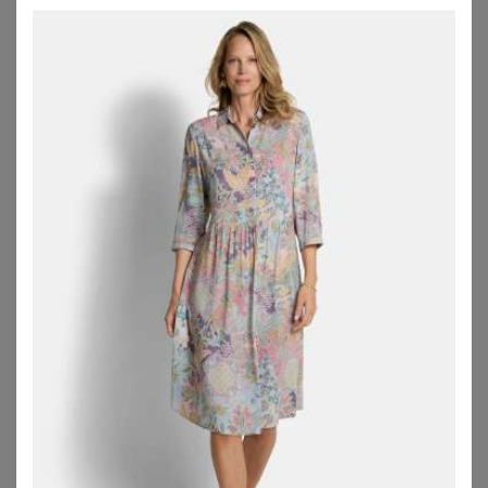
SHEEGO
SHEEGO
Tunikakleid
Sommerkleid
69,99
€
56,99
€
ZU
SHEEGO
ZU
SHEEGO