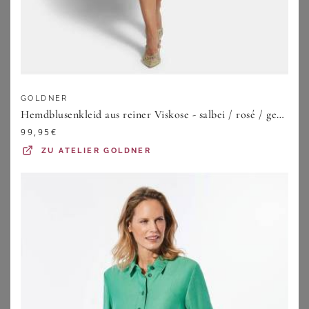
GOLDNER
Hemdblusenkleid aus reiner Viskose - salbei / rosé / gemustert - Gr. 22 von Goldner Fashion
99,95
€
ZU
ATELIER GOLDNER
BONPRIX
BONPRIX
Strandtunika aus leichtem Chiffon
Jerseykleid aus softem Viskose-Mix
34,99
€
42,99
€
ZU
BONPRIX
ZU
BONPRIX