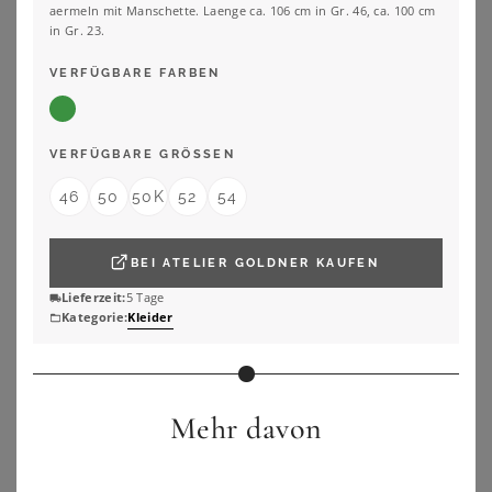
aermeln mit Manschette. Laenge ca. 106 cm in Gr. 46, ca. 100 cm
in Gr. 23.
VERFÜGBARE FARBEN
VERFÜGBARE GRÖSSEN
46
50
50K
52
54
BEI
ATELIER GOLDNER
KAUFEN
Lieferzeit:
5 Tage
Kategorie:
Kleider
YOURS LONDON
YOURS
Yours London Kleid In Marineblau Mit Knotendetail Size 50
Yours Yours – Gerafftes Midikleid In Grün Mit Blumenmustersize 48
75,00
€
52,00
€
Mehr davon
ZU
YOURS CLOTHING
ZU
YOURS CLOTHING