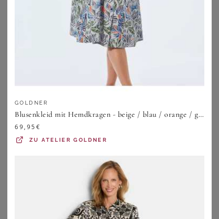
GOLDNER
Blusenkleid mit Hemdkragen - beige / blau / orange / gemustert - Gr. 20 von Goldner Fashion
69,95
€
BONPRIX
BONPRIX
Jerseykleid aus fließendem Viskose-Mix
Mini-Strickkleid
ZU
ATELIER GOLDNER
15,99
€
16,99
€
ZU
BONPRIX
ZU
BONPRIX