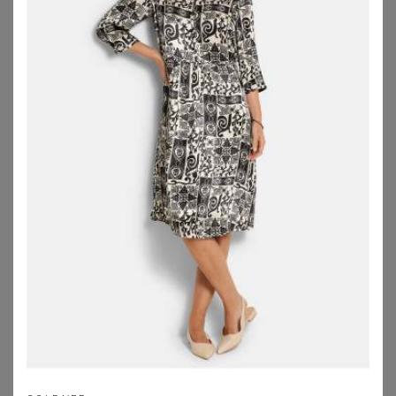
SHEEGO
SHEEGO
Stufenkleid
Jerseykleid
61,99
€
56,99
€
ZU
SHEEGO
ZU
SHEEGO