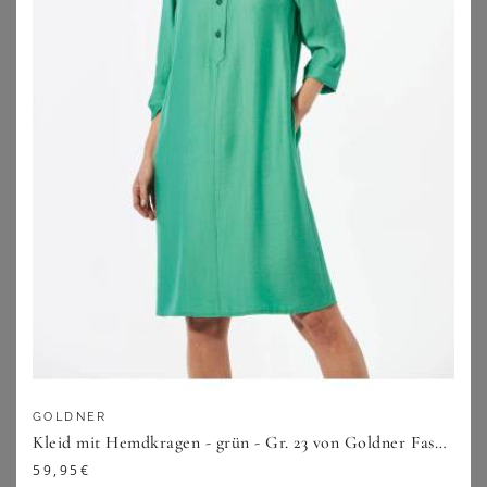
ANISTON PLUS
BASE LEVEL CURVY
Aniston PLUS Sommerkleid aus elastischer Jersey-Qualität
Base Level Curvy Shirtkleid Abernathy Sommerkleid In leicht ausgestellter Form
20,77
€
48,99
€
4.6
★
★
★
★
★
(
12
)
4.5
★
★
★
★
★
(
59
)
ZU
OTTO
ZU
OTTO
GOLDNER
Kleid mit Hemdkragen - grün - Gr. 23 von Goldner Fashion
59,95
€