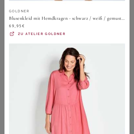
Alltag, Event und besonderen Anlass. Lass Dich
inspirieren von angesagten Curvy-Trends und finde genau
GOLDNER
Dein neues Lieblingskleid.
Blusenkleid mit Hemdkragen - schwarz / weiß / gemustert - Gr. 40 von Goldner Fashion
69,95
€
ZU
ATELIER GOLDNER
Shoppe Kleider für große Größen: Unsere
Lieblingskategorien
Wir sind stolz darauf, Dir eine riesige Auswahl an Kleidern
in großen Größen anbieten zu können. Bei unseren
Kategorien ist bestimmt auch die richtige für Dich dabei.
ABENDKLEIDER
Egal zu welcher Jahreszeit,
Abendkleider für große Größen
ist die beliebteste Kategorie unserer Kleider. Klicke Dich
durch unsere riesige Auswahl der beliebtesten Marken
und Onlineshops. Hier findest Du bestimmt das richtige