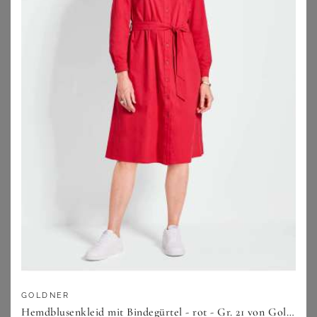
ELENA MIRO
ANISTON PLUS
Elena Miro Kleid braun
Chiffonkleid
169,99
€
39,99
€
ZU
SHEEGO
ZU
BREUNINGER
GOLDNER
Hemdblusenkleid mit Bindegürtel - rot - Gr. 21 von Goldner Fashion