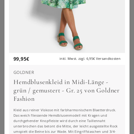
99,95
€
inkl. Mwst. zzgl.
6,95€
Versandkosten
GOLDNER
Hemdblusenkleid in Midi-Länge -
grün / gemustert - Gr. 25 von Goldner
Fashion
GOLDNER
BONPRIX
Hemdblusenkleid in Midi-Länge - grün / gemustert - Gr. 25 von Goldner Fashion
Kleid
Kleid aus reiner Viskose mit farbharmonischem Blaetterdruck.
99,95
€
30,99
€
Das weich fliessende Hemdblusenmodell mit Kragen und
durchgehender Knopfleiste wird durch eine Taillennaht
ZU
ATELIER GOLDNER
ZU
BONPRIX
unterbrochen das betont die Mitte, der leicht ausgestellte Rock
umspielt die Beine bis zur Wade. Mit Eingriffstaschen und 3/4-