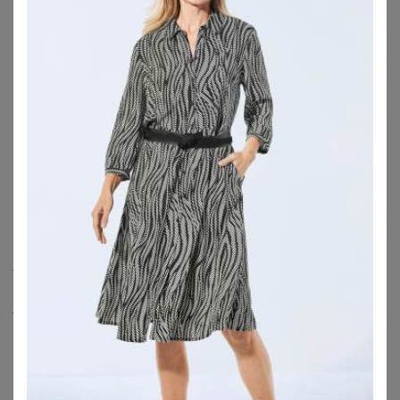
Beratung: Welcher Schnitt?
Beratung: Welche Länge?
Beratung: Welche Shops?
Kleider Tipps
Günstige Kleider
Plus Size Kleider, XXL Kleider und Damenkleider große
Größen: Bei uns findest Du alles für jeden Anlass und
jeden Figurtyp. Wir bieten Dir eine große Auswahl an
modischen Kleidern für kurvige Frauen – damit Du Dich in
jedem Outfit wohlfühlst und Deinen eigenen Stil zeigen
kannst.
Ob Hochzeitsgast, Büro, Freizeit, Urlaub oder Party –
entdecke modische Damenkleider große Größen für