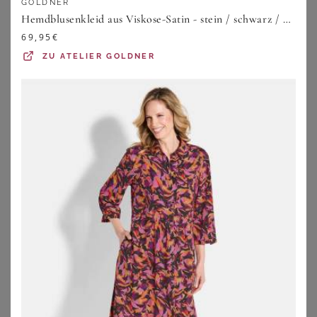
GOLDNER
Hemdblusenkleid aus Viskose-Satin - stein / schwarz / gemustert - Gr. 20 von Goldner Fashion
69,95
€
ZU
ATELIER GOLDNER
SHEEGO
TRENDYOL CURVE
Etuikleid
Trendyol Curve Kleid
89,99
€
35,91
€
ZU
SHEEGO
ZU
ABOUT YOU
1
2
3
4
5
>