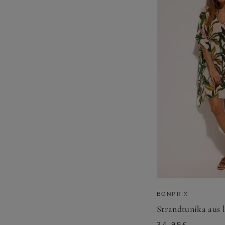
BONPRIX
Strandtunika aus 
34,99
€