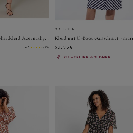
Y
GOLDNER
Base Level Curvy Shirtkleid Abernathy Sommerkleid In leicht ausgestellter Form
69,95
€
4.5
★
★
★
★
★
(
59
)
ZU
ATELIER GOLDNER