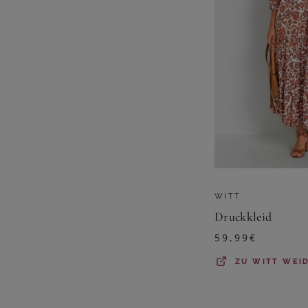
WITT
Druckkleid
59,99
€
ZU
WITT WEI