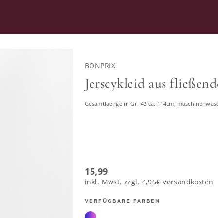
RATUNG
SECOND HAND
BONPRIX
Jerseykleid aus fließe
Gesamtlaenge in Gr. 42 ca. 114cm, maschinenwas
Kleider in großen Größen
13378 ERGEBNISSE
15,99
46
48
50
52
54
56
58
inkl. Mwst. zzgl.
4,95€
Versandkosten
VERFÜGBARE FARBEN