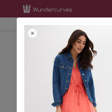
SHOP
INSPIRATION
BE
STARTSEITE
BEKLEIDUNG
KLEIDER
42
44
GRÖSSE