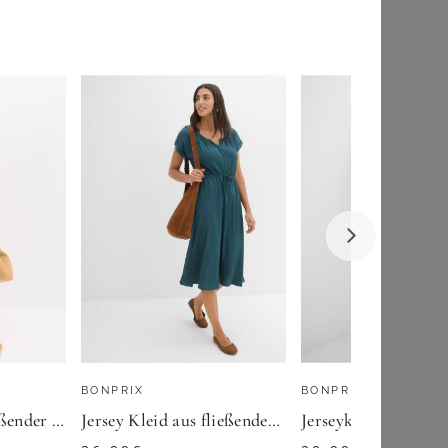
YOURS LONDON
Yours London Kleid In Marineblau Mit Knotendetail Size 50
75,00
€
ZU
YOURS CLOTHING
BONPRIX
BONPRIX
Jerseykleid aus fließender Viskose
Jersey Kleid aus fließendem Viskose-Mix