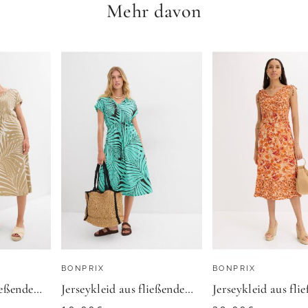
Mehr davon
BONPRIX
Hemdblusenkleid in Midi-Länge - grün / gemustert - Gr. 25 von Goldner Fashion
Kleid
30,99
€
OLDNER
ZU
BONPRIX
BONPRIX
BONPRIX
Jerseykleid aus fließendem Viskose-Mix
Jerseykleid aus fließendem Viskose-Mix