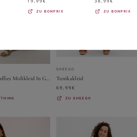
19,99
€
38,99
€
ZU
BONPRIX
ZU
BONPRIX
SHEEGO
Yours Yours – Gerafftes Midikleid In Grün Mit Blumenmustersize 48
Tunikakleid
69,99
€
OTHING
ZU
SHEEGO