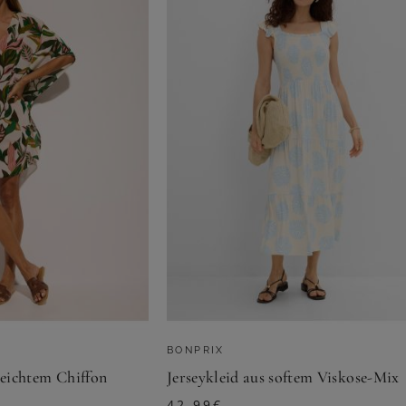
BONPRIX
leichtem Chiffon
Jerseykleid aus softem Viskose-Mix
42,99
€