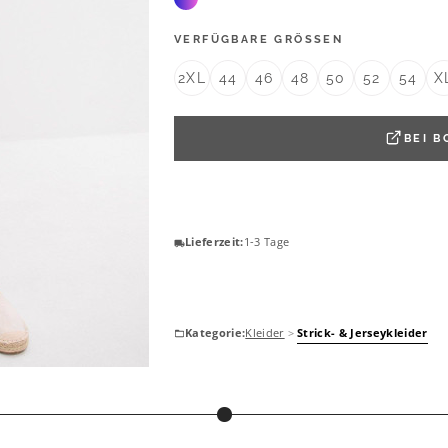
VERFÜGBARE GRÖSSEN
2XL
44
46
48
50
52
54
X
BEI
B
Lieferzeit:
1-3 Tage
Kategorie:
Kleider
>
Strick- & Jerseykleider