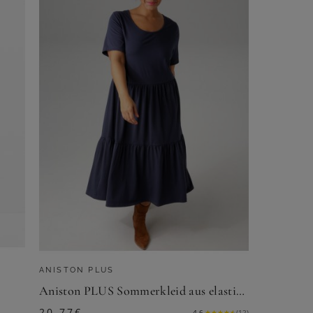
ANISTON PLUS
Aniston PLUS Sommerkleid aus elastischer Jersey-Qualität
20,77
€
4.6
★
★
★
★
★
(
12
)