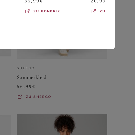
36,99
€
20,99
€
ZU
BONPRIX
ZU
BONPRIX
SHEEGO
Sommerkleid
56,99
€
ZU
SHEEGO