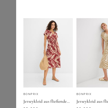
Etuikleider
GOLDNER
Jeanskleider
Maxikleider
99,95
€
Midikleider
ZU
ATELIER G
Sommerkleider
Strick- &
Jerseykleider
Wickelkleider
Outdoorbekleidung
Pullover & Strick
BONPRIX
BONPRIX
Röcke
Jerseykleid aus fließendem Viskose-Mix
Schuhe & Stiefel