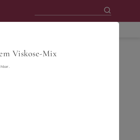
ndem Viskose-Mix
chbar.
60
62
64