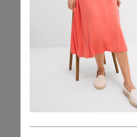
KATEGORIEN
SORTIERUNG
Accessoires
Bademode &
Strandkleidung
Beauty
Blusen & Tuniken
Fanmerchandise
Hosen
Jacken & Mäntel
Jeans
Kleider
Abendkleider
Cocktailkleider