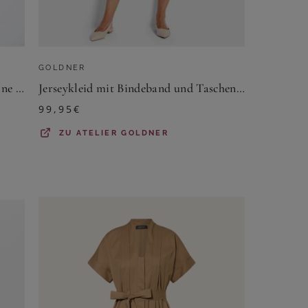
GOLDNER
Kleid mit U-Boot-Ausschnitt - marine / weiß / gemustert - Gr. 23 von Goldner Fashion
Jerseykleid mit Bindeband und Taschen - blau / grün / gemustert - Gr. 24 von Goldner Fashion
99,95
€
ZU
ATELIER GOLDNER