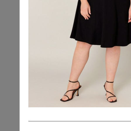
KATEGORIEN
SORTIERUNG
Accessoires
Bademode &
Strandkleidung
Beauty
Blusen & Tuniken
Fanmerchandise
Hosen
Jacken & Mäntel
Jeans
Kleider
Abendkleider
Cocktailkleider