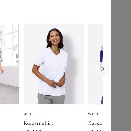
YOURS LONDON
Yours London Kleid In Marineblau Mit Knotendetail Size 50
75,00
€
ZU
YOURS CLOTHING
WITT
WITT
Kurzarmshirt
Kurzarmshirt