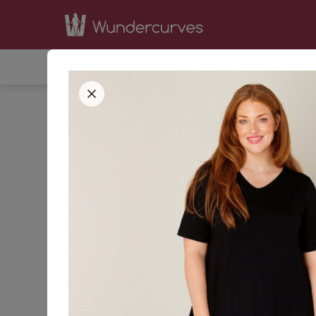
SHOP
INSPIRATION
BE
STARTSEITE
BEKLEIDUNG
KLEIDER
42
44
GRÖSSE