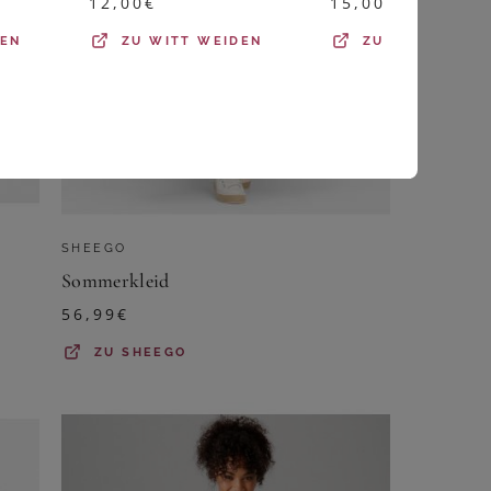
12,00
€
15,00
€
DEN
ZU
WITT WEIDEN
ZU
WITT WEID
SHEEGO
Sommerkleid
56,99
€
ZU
SHEEGO