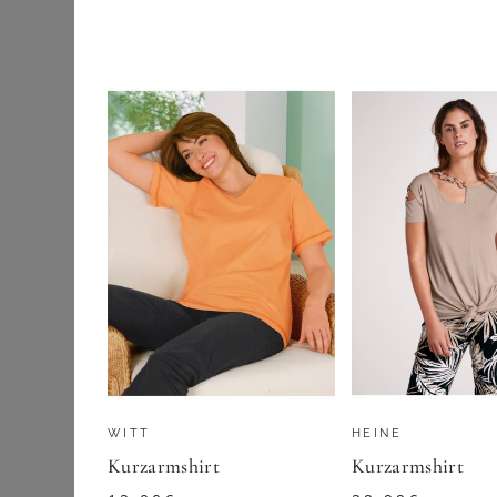
Etuikleider
GOLDNER
Jeanskleider
Maxikleider
99,95
€
Midikleider
ZU
ATELIER G
Sommerkleider
Strick- &
Jerseykleider
Wickelkleider
Outdoorbekleidung
Pullover & Strick
WITT
HEINE
Röcke
Kurzarmshirt
Kurzarmshirt
Schuhe & Stiefel