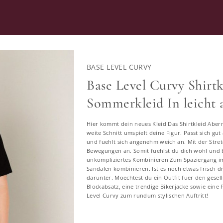
RATUNG
SECOND HAND
BASE LEVEL CURVY
Base Level Curvy Shirt
Sommerkleid In leicht 
Kleider in großen Größen
Hier kommt dein neues Kleid Das Shirtkleid Abern
weite Schnitt umspielt deine Figur. Passt sich gut
13378 ERGEBNISSE
und fuehlt sich angenehm weich an. Mit der Stretc
Bewegungen an. Somit fuehlst du dich wohl und 
unkompliziertes Kombinieren Zum Spaziergang im
Sandalen kombinieren. Ist es noch etwas frisch d
darunter. Moechtest du ein Outfit fuer den gesel
46
48
50
52
54
56
58
Blockabsatz, eine trendige Bikerjacke sowie eine
Level Curvy zum rundum stylischen Auftritt!