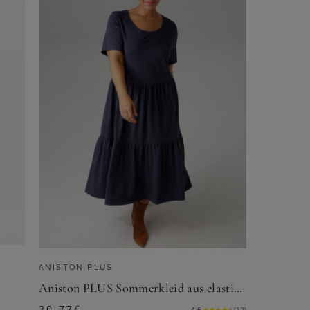
ANISTON PLUS
Aniston PLUS Sommerkleid aus elastischer Jersey-Qualität
20,77
€
4.6
★
★
★
★
★
(
12
)