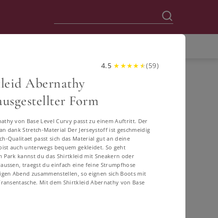
4.5
★
★
★
★
★
(
59
)
kleid Abernathy
ausgestellter Form
athy von Base Level Curvy passt zu einem Auftritt. Der
 an dank Stretch-Material Der Jerseystoff ist geschmeidig
h-Qualitaet passt sich das Material gut an deine
bist auch unterwegs bequem gekleidet. So geht
 Park kannst du das Shirtkleid mit Sneakern oder
raussen, traegst du einfach eine feine Strumpfhose
ligen Abend zusammenstellen, so eignen sich Boots mit
60
62
64
 Fransentasche. Mit dem Shirtkleid Abernathy von Base