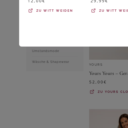
12,00
€
29,99
€
Shirts & Tops
ZU
WITT WEIDEN
ZU
WITT WEI
Sportbekleidung
Strumpfwaren
Trachtenmode
Umstandsmode
Wäsche & Shapewear
YOURS
52,00
€
ZU
YOURS CL