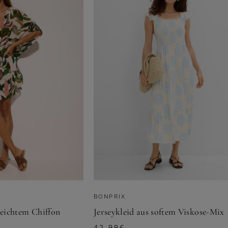
BONPRIX
leichtem Chiffon
Jerseykleid aus softem Viskose-Mix
42,99
€