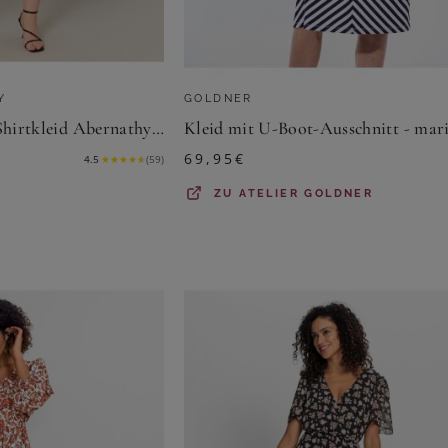
Y
GOLDNER
Base Level Curvy Shirtkleid Abernathy Sommerkleid In leicht ausgestellter Form
69,95
€
4.5
★
★
★
★
★
(
59
)
ZU
ATELIER GOLDNER