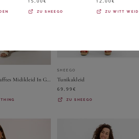
15,00
€
12,00
€
DEN
ZU
SHEEGO
ZU
WITT WEI
SHEEGO
Yours Yours – Gerafftes Midikleid In Grün Mit Blumenmustersize 48
Tunikakleid
69,99
€
OTHING
ZU
SHEEGO