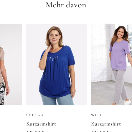
Mehr davon
BONPRIX
Hemdblusenkleid in Midi-Länge - grün / gemustert - Gr. 25 von Goldner Fashion
Kleid
30,99
€
OLDNER
ZU
BONPRIX
SHEEGO
WITT
Kurzarmshirt
Kurzarmshirt