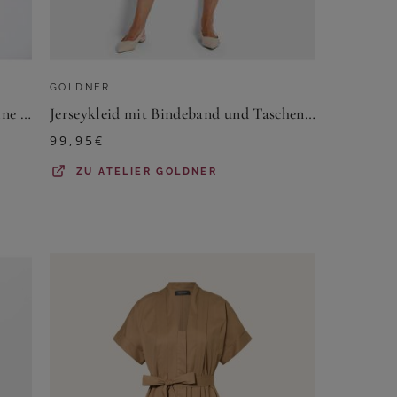
GOLDNER
Kleid mit U-Boot-Ausschnitt - marine / weiß / gemustert - Gr. 23 von Goldner Fashion
Jerseykleid mit Bindeband und Taschen - blau / grün / gemustert - Gr. 24 von Goldner Fashion
99,95
€
ZU
ATELIER GOLDNER