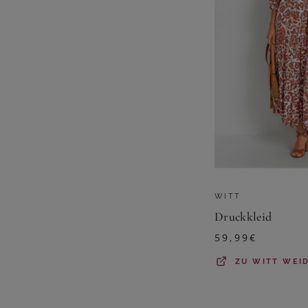
WITT
Druckkleid
59,99
€
ZU
WITT WEI