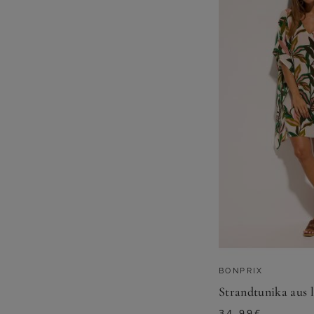
BONPRIX
Strandtunika aus 
34,99
€