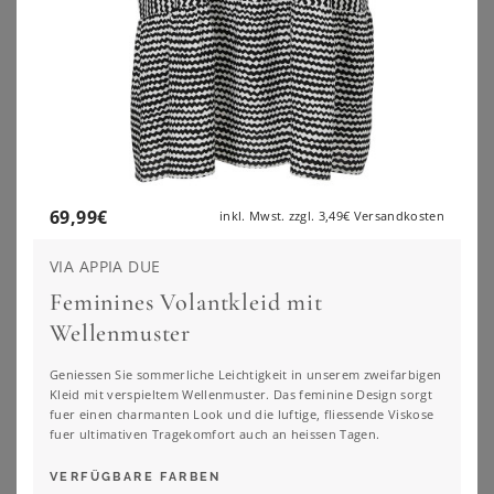
69,99
€
inkl. Mwst. zzgl.
3,49€
Versandkosten
VIA APPIA DUE
Feminines Volantkleid mit
Wellenmuster
GOLDNER
BONPRIX
Geniessen Sie sommerliche Leichtigkeit in unserem zweifarbigen
Hemdblusenkleid in Midi-Länge - grün / gemustert - Gr. 25 von Goldner Fashion
Kleid
Kleid mit verspieltem Wellenmuster. Das feminine Design sorgt
fuer einen charmanten Look und die luftige, fliessende Viskose
99,95
€
30,99
€
fuer ultimativen Tragekomfort auch an heissen Tagen.
ZU
ATELIER GOLDNER
ZU
BONPRIX
VERFÜGBARE FARBEN