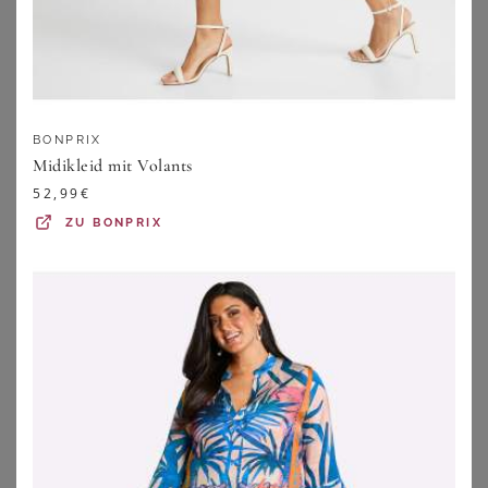
BONPRIX
Midikleid mit Volants
52,99
€
ZU
BONPRIX
BONPRIX
BONPRIX
Jerseykleid aus fließendem Viskose-Mix
Mini-Strickkleid
15,99
€
16,99
€
ZU
BONPRIX
ZU
BONPRIX