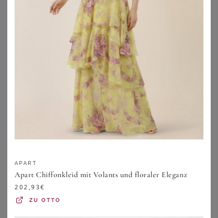
ELENA MIRO
ANISTON PLUS
Elena Miro Kleid braun
Chiffonkleid
169,99
€
39,99
€
APART
ZU
SHEEGO
Apart Chiffonkleid mit Volants und floraler Eleganz
ZU
BREUNINGER
202,93
€
ZU
OTTO