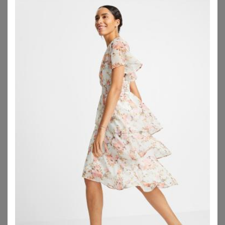
VIA APPIA DUE
VIA APPIA DUE
Sommerkleid mit exotischem Allover-Muster
Feminines Volantkleid mit Wellenmuster
62,99
€
69,99
€
ZU
VIA APPIA
ZU
VIA APPIA