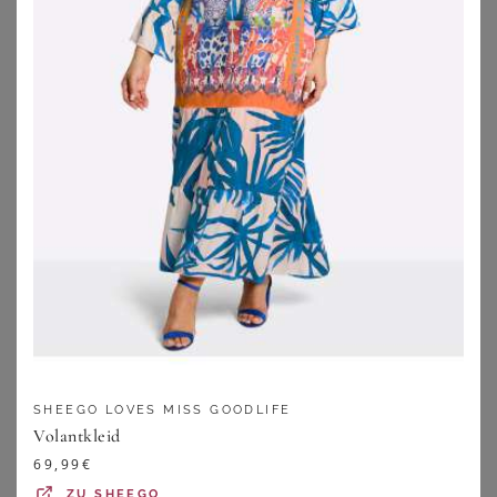
SHEEGO
SHEEGO
Stufenkleid
Jerseykleid
61,99
€
56,99
€
ZU
SHEEGO
ZU
SHEEGO
SHEEGO LOVES MISS GOODLIFE
Volantkleid
69,99
€
ZU
SHEEGO