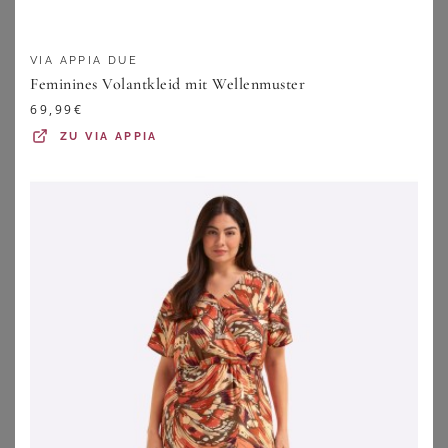
VIA APPIA DUE
Feminines Volantkleid mit Wellenmuster
69,99
€
ZU
VIA APPIA
BONPRIX
BONPRIX
Strandtunika aus leichtem Chiffon
Jerseykleid aus softem Viskose-Mix
34,99
€
42,99
€
ZU
BONPRIX
ZU
BONPRIX