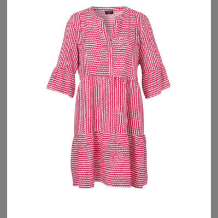
SHEEGO
SHEEGO
Tunikakleid
Sommerkleid
69,99
€
56,99
€
ZU
SHEEGO
ZU
SHEEGO