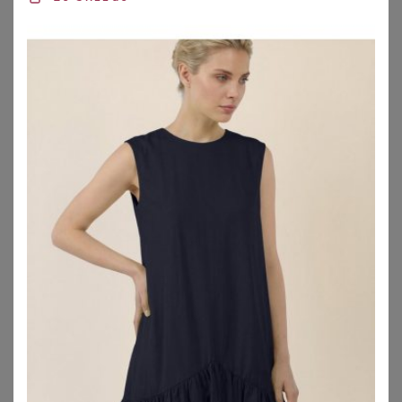
SHEEGO
TRENDYOL CURVE
Etuikleid
Trendyol Curve Kleid
89,99
€
35,91
€
ZU
SHEEGO
ZU
ABOUT YOU
1
2
3
4
5
>