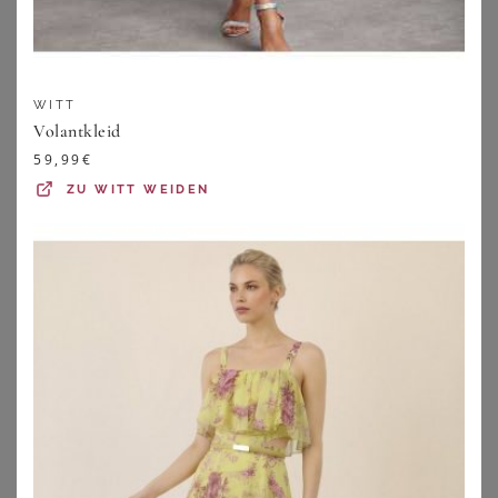
WITT
Volantkleid
59,99
€
ZU
WITT WEIDEN
WITT
WITT
Druckkleid
Blumenkleid
59,99
€
59,99
€
ZU
WITT WEIDEN
ZU
WITT WEIDEN