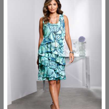
GOLDNER
GOLDNER
Kleid mit U-Boot-Ausschnitt - marine / weiß / gemustert - Gr. 23 von Goldner Fashion
Jerseykleid mit Bindeband und Taschen - blau / grün / gemustert - Gr. 24 von Goldner Fashion
69,95
€
99,95
€
ZU
ATELIER GOLDNER
ZU
ATELIER GOLDNER