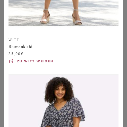
WITT
Blumenkleid
35,00
€
ZU
WITT WEIDEN
BONPRIX
BONPRIX
Strandtunika aus leichtem Chiffon
Jerseykleid aus softem Viskose-Mix
34,99
€
42,99
€
ZU
BONPRIX
ZU
BONPRIX