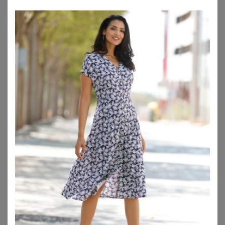
SHEEGO
SHEEGO
Tunikakleid
Sommerkleid
69,99
€
56,99
€
ZU
SHEEGO
ZU
SHEEGO