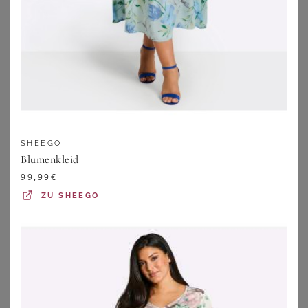
SHEEGO
Blumenkleid
99,99
€
BONPRIX
BONPRIX
ZU
SHEEGO
Jerseykleid aus fließendem Viskose-Mix
Mini-Strickkleid
15,99
€
16,99
€
ZU
BONPRIX
ZU
BONPRIX