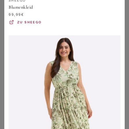
SHEEGO
Blumenkleid
99,99
€
ZU
SHEEGO
SHEEGO
TRENDYOL CURVE
Etuikleid
Trendyol Curve Kleid
89,99
€
35,91
€
ZU
SHEEGO
ZU
ABOUT YOU
1
2
3
4
5
>