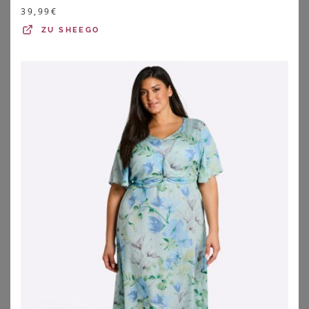
39,99
€
ZU
SHEEGO
VIA APPIA DUE
VIA APPIA DUE
Sommerkleid mit exotischem Allover-Muster
Feminines Volantkleid mit Wellenmuster
62,99
€
69,99
€
ZU
VIA APPIA
ZU
VIA APPIA