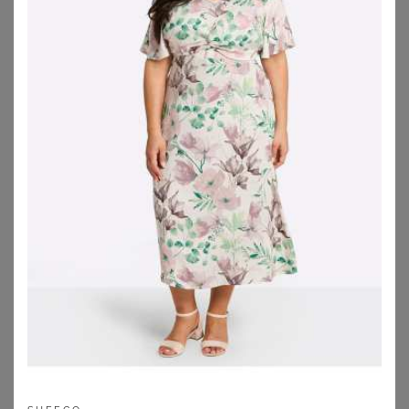
SHEEGO
SHEEGO
Stufenkleid
Jerseykleid
61,99
€
56,99
€
ZU
SHEEGO
ZU
SHEEGO