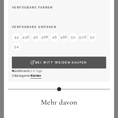
VERFÜGBARE FARBEN
VERFÜGBARE GRÖSSEN
44
44K
46
46K
48
48K
50
50K
52
54
BEI
WITT WEIDEN
KAUFEN
Lieferzeit:
2-4 Tage
Kategorie:
Kleider
YOURS LONDON
YOURS
Yours London Kleid In Marineblau Mit Knotendetail Size 50
Yours Yours – Gerafftes Midikleid In Grün Mit Blumenmustersize 48
75,00
€
52,00
€
Mehr davon
ZU
YOURS CLOTHING
ZU
YOURS CLOTHING