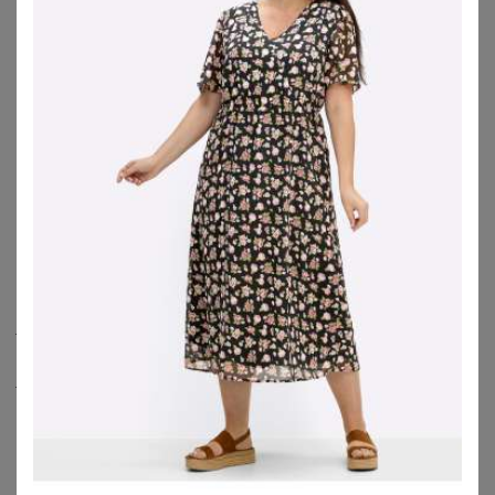
Beratung: Welcher Schnitt?
Beratung: Welche Länge?
Beratung: Welche Shops?
Kleider Tipps
Günstige Kleider
Plus Size Kleider, XXL Kleider und Damenkleider große
Größen: Bei uns findest Du alles für jeden Anlass und
jeden Figurtyp. Wir bieten Dir eine große Auswahl an
modischen Kleidern für kurvige Frauen – damit Du Dich in
jedem Outfit wohlfühlst und Deinen eigenen Stil zeigen
kannst.
Ob Hochzeitsgast, Büro, Freizeit, Urlaub oder Party –
entdecke modische Damenkleider große Größen für