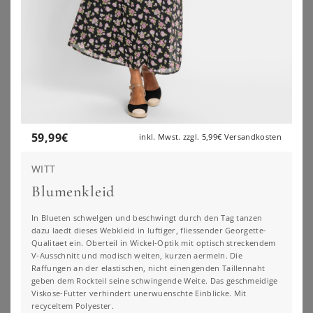
59,99
€
inkl. Mwst. zzgl.
5,99€
Versandkosten
WITT
Blumenkleid
In Blueten schwelgen und beschwingt durch den Tag tanzen
dazu laedt dieses Webkleid in luftiger, fliessender Georgette-
GOLDNER
BONPRIX
Qualitaet ein. Oberteil in Wickel-Optik mit optisch streckendem
Hemdblusenkleid in Midi-Länge - grün / gemustert - Gr. 25 von Goldner Fashion
Kleid
V-Ausschnitt und modisch weiten, kurzen aermeln. Die
99,95
€
30,99
€
Raffungen an der elastischen, nicht einengenden Taillennaht
geben dem Rockteil seine schwingende Weite. Das geschmeidige
ZU
ATELIER GOLDNER
ZU
BONPRIX
Viskose-Futter verhindert unerwuenschte Einblicke. Mit
recyceltem Polyester.