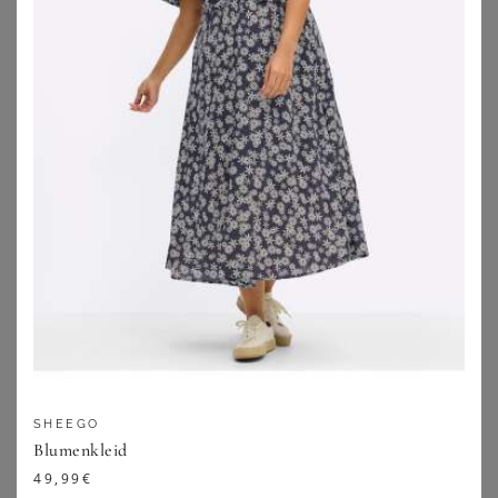
ANISTON PLUS
BASE LEVEL CURVY
Aniston PLUS Sommerkleid aus elastischer Jersey-Qualität
Base Level Curvy Shirtkleid Abernathy Sommerkleid In leicht ausgestellter Form
20,77
€
48,99
€
4.6
★
★
★
★
★
(
12
)
4.5
★
★
★
★
★
(
59
)
ZU
OTTO
SHEEGO
ZU
OTTO
Blumenkleid
49,99
€