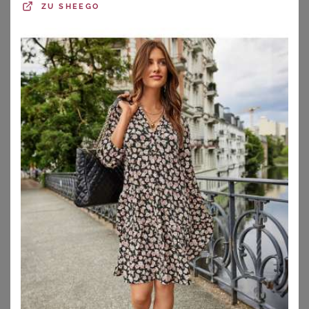
ZU
SHEEGO
GOLDNER
GOLDNER
Kleid mit U-Boot-Ausschnitt - marine / weiß / gemustert - Gr. 23 von Goldner Fashion
Jerseykleid mit Bindeband und Taschen - blau / grün / gemustert - Gr. 24 von Goldner Fashion
69,95
€
99,95
€
ZU
ATELIER GOLDNER
ZU
ATELIER GOLDNER