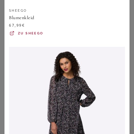
Alltag, Event und besonderen Anlass. Lass Dich
inspirieren von angesagten Curvy-Trends und finde genau
SHEEGO
Dein neues Lieblingskleid.
Blumenkleid
67,99
€
ZU
SHEEGO
Shoppe Kleider für große Größen: Unsere
Lieblingskategorien
Wir sind stolz darauf, Dir eine riesige Auswahl an Kleidern
in großen Größen anbieten zu können. Bei unseren
Kategorien ist bestimmt auch die richtige für Dich dabei.
ABENDKLEIDER
Egal zu welcher Jahreszeit,
Abendkleider für große Größen
ist die beliebteste Kategorie unserer Kleider. Klicke Dich
durch unsere riesige Auswahl der beliebtesten Marken
und Onlineshops. Hier findest Du bestimmt das richtige