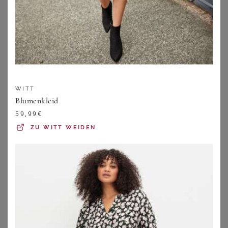
WITT
Blumenkleid
59,99
€
ZU
WITT WEIDEN
WITT
WITT
Druckkleid
Blumenkleid
59,99
€
59,99
€
ZU
WITT WEIDEN
ZU
WITT WEIDEN