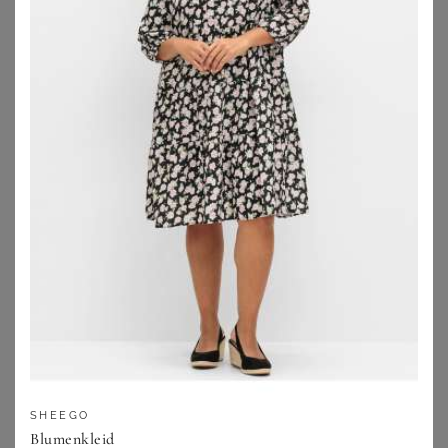
ELENA MIRO
ANISTON PLUS
Elena Miro Kleid braun
Chiffonkleid
169,99
€
39,99
€
ZU
SHEEGO
ZU
BREUNINGER
SHEEGO
Blumenkleid