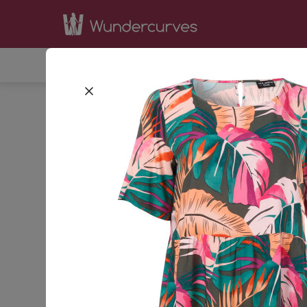
SHOP
INSPIRATION
BE
STARTSEITE
BEKLEIDUNG
KLEIDER
42
44
GRÖSSE