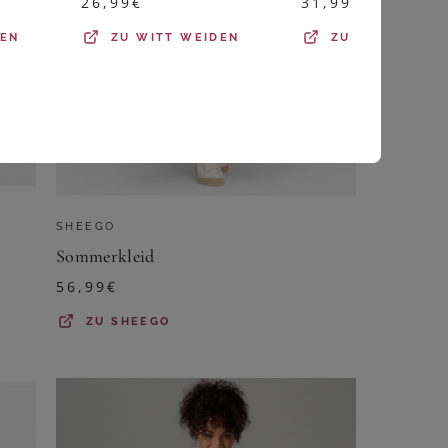
26,99
€
31,99
€
DEN
ZU
WITT WEIDEN
ZU
SHEEGO
SHEEGO
Sommerkleid
56,99
€
ZU
SHEEGO