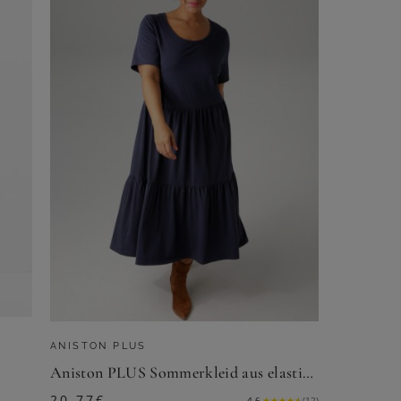
ANISTON PLUS
Aniston PLUS Sommerkleid aus elastischer Jersey-Qualität
20,77
€
4.6
★
★
★
★
★
(
12
)