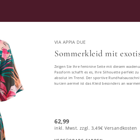
RATUNG
SECOND HAND
VIA APPIA DUE
Sommerkleid mit exoti
Zeigen Sie Ihre feminine Seite mit diesem wadenu
Kleider in großen Größen
Passform schafft es es, Ihre Silhouette perfekt zu
absolut im Trend. Der sportive Rundhalsausschni
kurzen aermel ist das Kleid besonders an warme
13378 ERGEBNISSE
46
48
50
52
54
56
58
62,99
inkl. Mwst. zzgl.
3,49€
Versandkosten