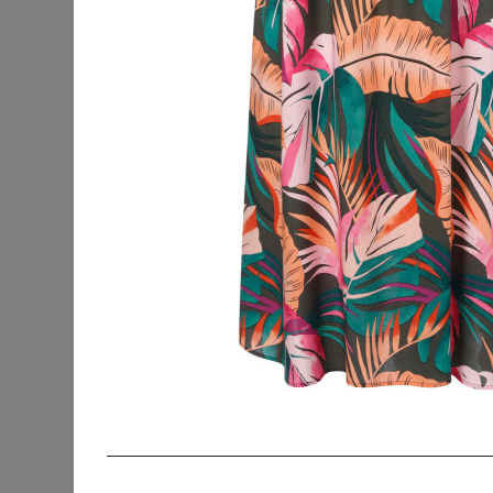
KATEGORIEN
SORTIERUNG
Accessoires
Bademode &
Strandkleidung
Beauty
Blusen & Tuniken
Fanmerchandise
Hosen
Jacken & Mäntel
Jeans
Kleider
Abendkleider
Cocktailkleider