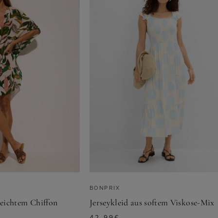
BONPRIX
leichtem Chiffon
Jerseykleid aus softem Viskose-Mix
42,99
€