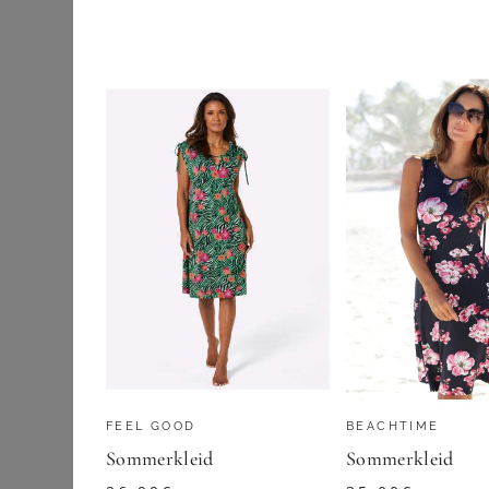
Etuikleider
GOLDNER
Jeanskleider
Maxikleider
99,95
€
Midikleider
ZU
ATELIER G
Sommerkleider
Strick- &
Jerseykleider
Wickelkleider
Outdoorbekleidung
Pullover & Strick
FEEL GOOD
BEACHTIME
Röcke
Sommerkleid
Sommerkleid
Schuhe & Stiefel