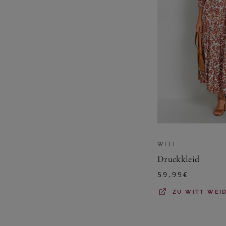
WITT
Druckkleid
59,99
€
ZU
WITT WEI