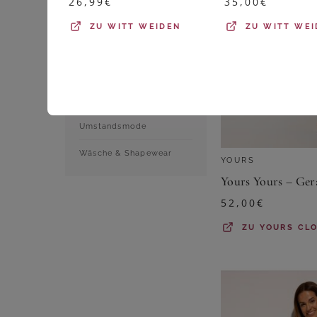
26,99
€
35,00
€
Shirts & Tops
ZU
WITT WEIDEN
ZU
WITT WEI
Sportbekleidung
Strumpfwaren
Trachtenmode
Umstandsmode
Wäsche & Shapewear
YOURS
52,00
€
ZU
YOURS CL