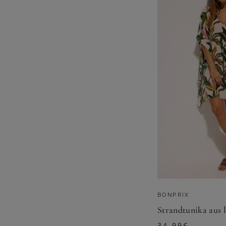
BONPRIX
Strandtunika aus 
34,99
€