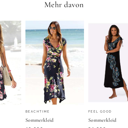
Mehr davon
BONPRIX
Hemdblusenkleid in Midi-Länge - grün / gemustert - Gr. 25 von Goldner Fashion
Kleid
30,99
€
OLDNER
ZU
BONPRIX
BEACHTIME
FEEL GOOD
Sommerkleid
Sommerkleid