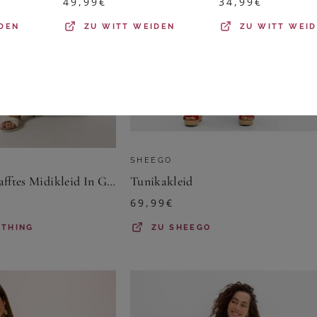
49,99
€
34,99
€
DEN
ZU
WITT WEIDEN
ZU
WITT WEI
SHEEGO
Yours Yours – Gerafftes Midikleid In Grün Mit Blumenmustersize 48
Tunikakleid
69,99
€
OTHING
ZU
SHEEGO