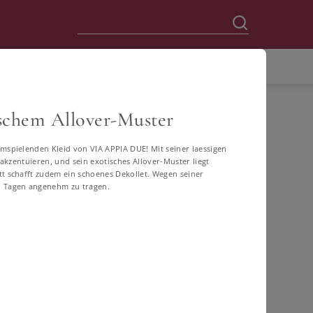
schem Allover-Muster
mspielenden Kleid von VIA APPIA DUE! Mit seiner laessigen
 akzentuieren, und sein exotisches Allover-Muster liegt
tt schafft zudem ein schoenes Dekollet. Wegen seiner
n Tagen angenehm zu tragen.
60
62
64