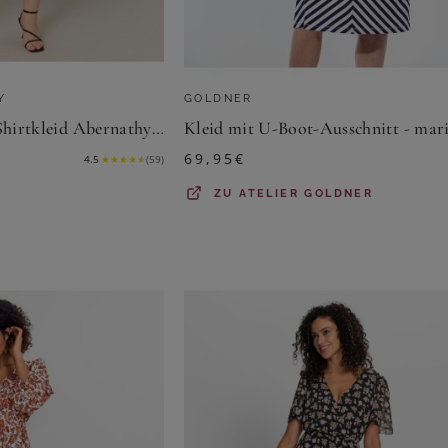
Y
GOLDNER
Base Level Curvy Shirtkleid Abernathy Sommerkleid In leicht ausgestellter Form
69,95
€
4.5
★
★
★
★
★
(
59
)
ZU
ATELIER GOLDNER