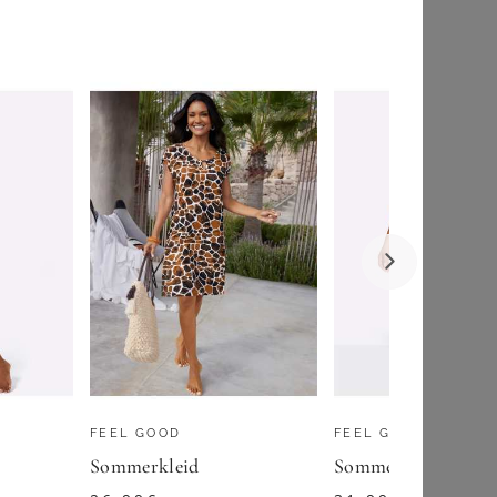
YOURS LONDON
Yours London Kleid In Marineblau Mit Knotendetail Size 50
75,00
€
ZU
YOURS CLOTHING
FEEL GOOD
FEEL GOOD
Sommerkleid
Sommerkleid