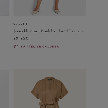
GOLDNER
Kleid mit U-Boot-Ausschnitt - marine / weiß / gemustert - Gr. 23 von Goldner Fashion
Jerseykleid mit Bindeband und Taschen - blau / grün / gemustert - Gr. 24 von Goldner Fashion
99,95
€
ZU
ATELIER GOLDNER