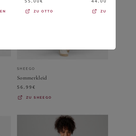
55,00
€
44,00
€
DEN
ZU
OTTO
ZU
OTTO
SHEEGO
Sommerkleid
56,99
€
ZU
SHEEGO