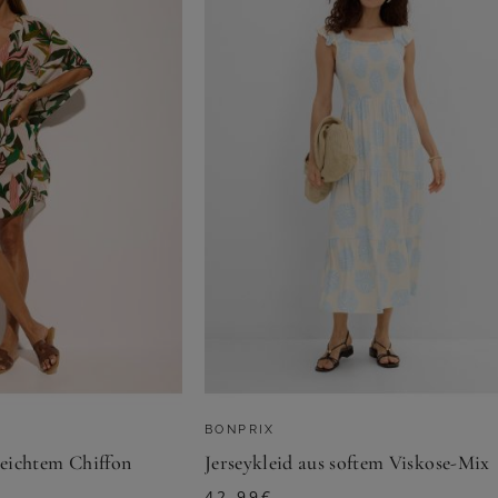
BONPRIX
leichtem Chiffon
Jerseykleid aus softem Viskose-Mix
42,99
€