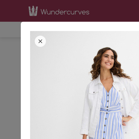
SHOP
INSPIRATION
BE
STARTSEITE
BEKLEIDUNG
KLEIDER
42
44
GRÖSSE