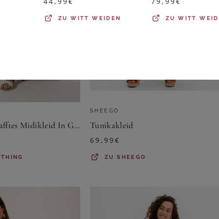
44,99
€
79,99
€
ZU
WITT WEIDEN
ZU
WITT WEI
SHEEGO
Yours Yours – Gerafftes Midikleid In Grün Mit Blumenmustersize 48
Tunikakleid
69,99
€
OTHING
ZU
SHEEGO