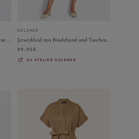
GOLDNER
Kleid mit U-Boot-Ausschnitt - marine / weiß / gemustert - Gr. 23 von Goldner Fashion
Jerseykleid mit Bindeband und Taschen - blau / grün / gemustert - Gr. 24 von Goldner Fashion
99,95
€
ZU
ATELIER GOLDNER