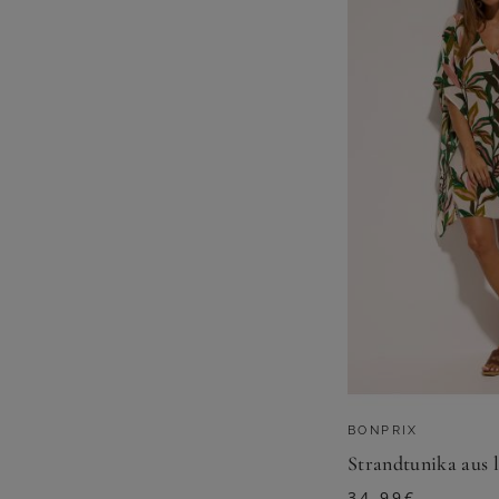
BONPRIX
Strandtunika aus 
34,99
€