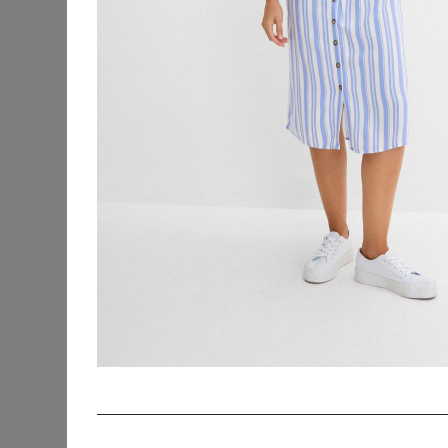
KATEGORIEN
SORTIERUNG
Accessoires
Bademode &
Strandkleidung
Beauty
Blusen & Tuniken
Fanmerchandise
Hosen
Jacken & Mäntel
Jeans
Kleider
Abendkleider
Cocktailkleider