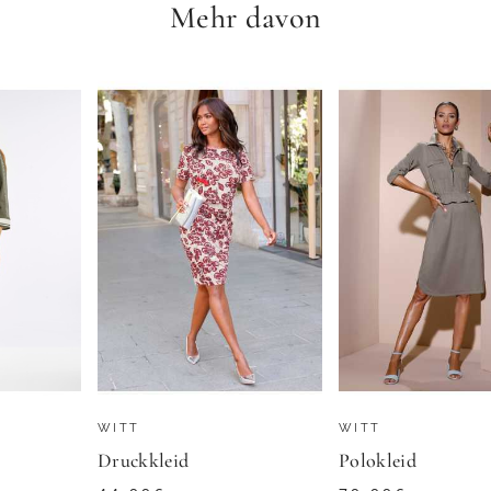
Mehr davon
BONPRIX
Hemdblusenkleid in Midi-Länge - grün / gemustert - Gr. 25 von Goldner Fashion
Kleid
30,99
€
OLDNER
ZU
BONPRIX
WITT
WITT
Druckkleid
Polokleid