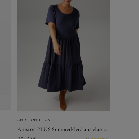
ANISTON PLUS
Aniston PLUS Sommerkleid aus elastischer Jersey-Qualität
20,77
€
4.6
★
★
★
★
★
(
12
)