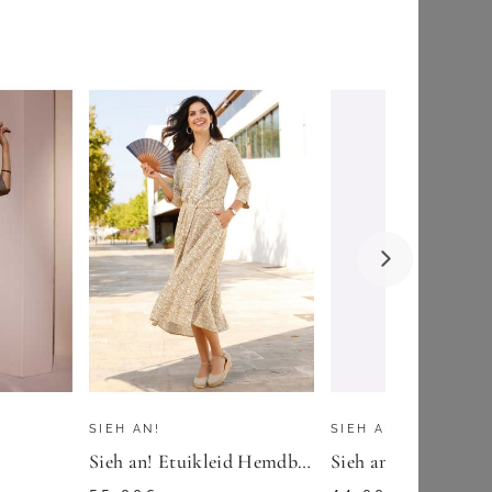
YOURS LONDON
Yours London Kleid In Marineblau Mit Knotendetail Size 50
75,00
€
ZU
YOURS CLOTHING
SIEH AN!
SIEH AN!
Sieh an! Etuikleid Hemdblusenkleid 3/4-Arm