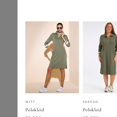
Etuikleider
GOLDNER
Jeanskleider
Maxikleider
99,95
€
Midikleider
ZU
ATELIER G
Sommerkleider
Strick- &
Jerseykleider
Wickelkleider
Outdoorbekleidung
Pullover & Strick
WITT
SHEEGO
Röcke
Polokleid
Polokleid
Schuhe & Stiefel