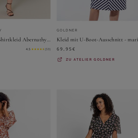
Y
GOLDNER
Base Level Curvy Shirtkleid Abernathy Sommerkleid In leicht ausgestellter Form
69,95
€
4.5
★
★
★
★
★
(
59
)
ZU
ATELIER GOLDNER