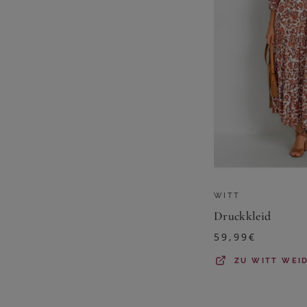
WITT
Druckkleid
59,99
€
ZU
WITT WEI