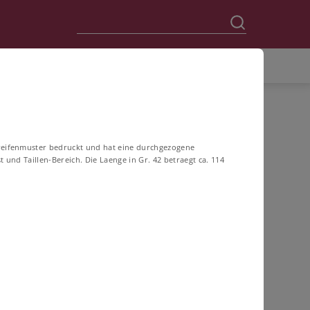
treifenmuster bedruckt und hat eine durchgezogene
t und Taillen-Bereich. Die Laenge in Gr. 42 betraegt ca. 114
60
62
64