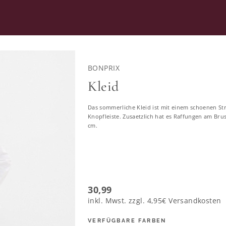
RATUNG
SECOND HAND
BONPRIX
Kleid
Das sommerliche Kleid ist mit einem schoenen S
Kleider in großen Größen
Knopfleiste. Zusaetzlich hat es Raffungen am Brus
cm.
13378 ERGEBNISSE
46
48
50
52
54
56
58
30,99
inkl. Mwst. zzgl.
4,95€
Versandkosten
VERFÜGBARE FARBEN