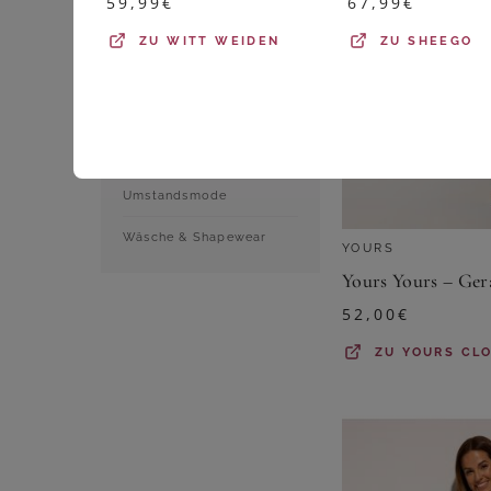
59,99
€
67,99
€
Shirts & Tops
ZU
WITT WEIDEN
ZU
SHEEGO
Sportbekleidung
Strumpfwaren
Trachtenmode
Umstandsmode
Wäsche & Shapewear
YOURS
52,00
€
ZU
YOURS CL