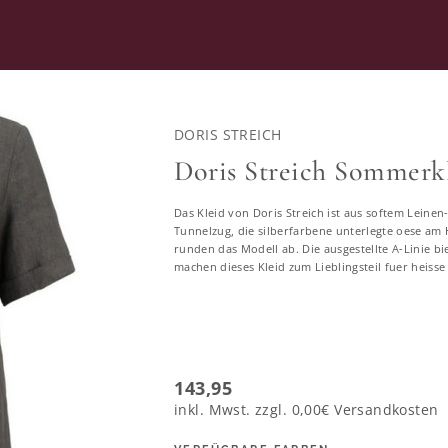
RATUNG
SECOND HAND
DORIS STREICH
RKLEIDER
Doris Streich Sommerk
Das Kleid von Doris Streich ist aus softem Leinen
ommerkleider in großen Größ
Tunnelzug, die silberfarbene unterlegte oese am
runden das Modell ab. Die ausgestellte A-Linie b
machen dieses Kleid zum Lieblingsteil fuer heiss
585 ERGEBNISSE
46
48
50
52
54
56
58
143,95
inkl. Mwst. zzgl.
0,00€
Versandkosten