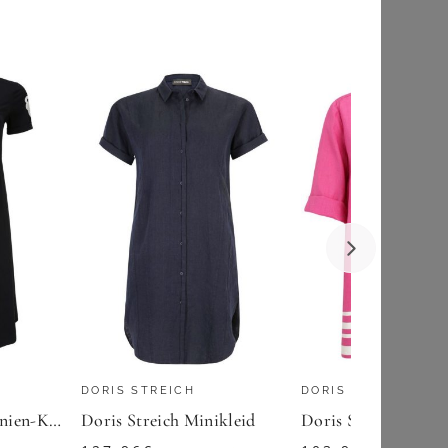
YOURS
Yours Yours – Sommerliches Miditrägerkleid In Gelbsize 44
25,00
€
ZU
YOURS CLOTHING
DORIS STREICH
DORIS STREICH
Doris Streich A-Linien-Kleid (1-tlg) mit Motiv auf dem Ärmel
Doris Streich Minikleid