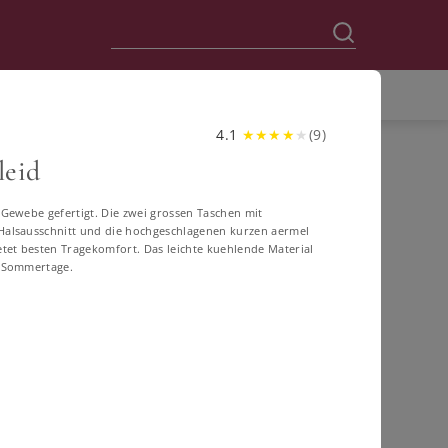
4.1
★
★
★
★
★
(
9
)
leid
-Gewebe gefertigt. Die zwei grossen Taschen mit
en
 Halsausschnitt und die hochgeschlagenen kurzen aermel
ietet besten Tragekomfort. Das leichte kuehlende Material
e Sommertage.
60
62
64