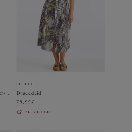
SHEEGO
Sommerkleid mit exotischem Allover-Muster
Druckkleid
78,99
€
ZU
SHEEGO