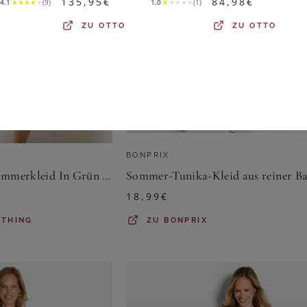
135,95
€
84,98
€
4.1
★
★
★
★
★
(
9
)
1.0
★
★
★
★
★
(
1
)
ZU
OTTO
ZU
OTTO
BONPRIX
Yours Gestuftes Sommerkleid In Grün Mit Blättern Size 48
18,99
€
OTHING
ZU
BONPRIX