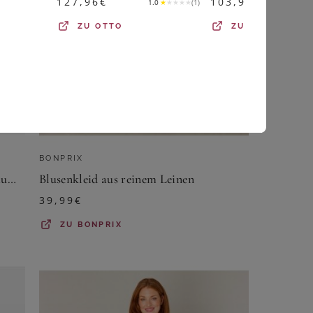
127,96
€
103,96
€
1.0
★
★
★
★
★
(
1
)
ZU
OTTO
ZU
OTTO
BONPRIX
Sommer-Tunika-Kleid aus reiner Baumwolle
Blusenkleid aus reinem Leinen
39,99
€
ZU
BONPRIX