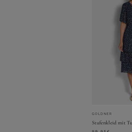
GOLDNER
99,95
€