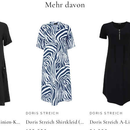
Mehr davon
SHEEGO
Tunikakleid
69,99
€
ZU
SHEEGO
DORIS STREICH
DORIS STREICH
Doris Streich A-Linien-Kleid (1-tlg) aus Leinen mit Halbarm
Doris Streich Shirtkleid (1-tlg) aus Leinen mit Grafik-Print