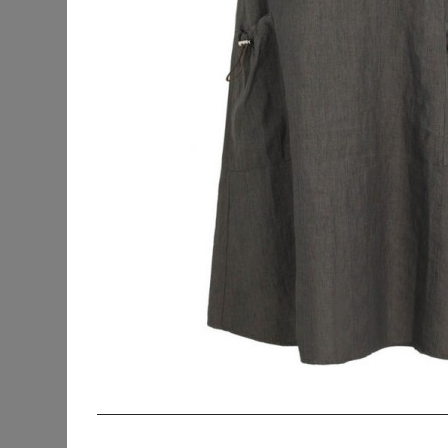
KATEGORIEN
SORTIERUNG
Accessoires
Bademode &
Strandkleidung
Beauty
Blusen & Tuniken
Fanmerchandise
Hosen
Jacken & Mäntel
Jeans
Kleider
Abendkleider
Cocktailkleider