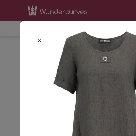
SHOP
INSPIRATION
BE
STARTSEITE
BEKLEIDUNG
KLEIDER
SOMME
S
42
44
GRÖSSE