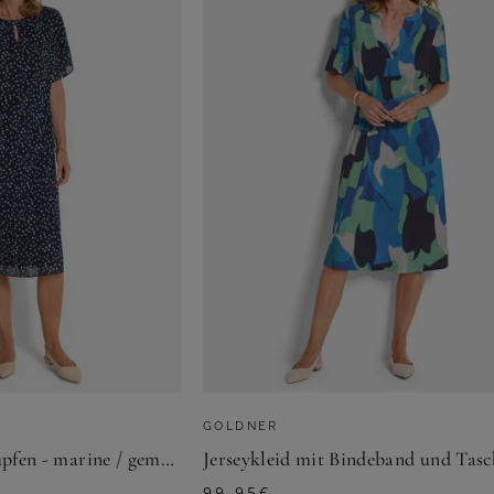
GOLDNER
Stufenkleid mit Tupfen - marine / gemustert - Gr. 19 von Goldner Fashion
99,95
€