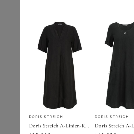
Etuikleider
SHEEGO
Jeanskleider
Sommerkleid
Maxikleider
56,99
€
Midikleider
ZU
SHEEGO
Sommerkleider
Strick- &
Jerseykleider
Wickelkleider
Outdoorbekleidung
Pullover & Strick
DORIS STREICH
DORIS STREICH
Röcke
Doris Streich A-Linien-Kleid (1-tlg) aus Leinen
Schuhe & Stiefel