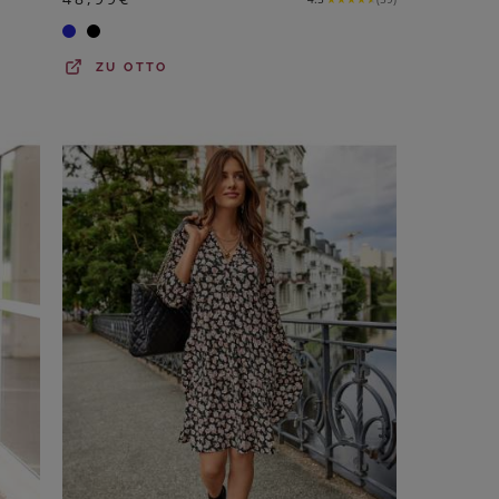
ZU
OTTO