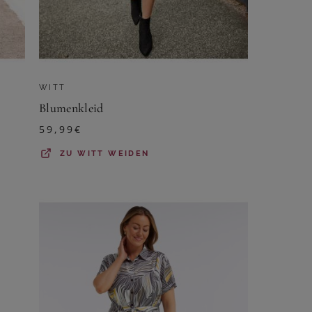
WITT
Blumenkleid
59,99
€
ZU
WITT WEIDEN