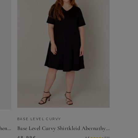
BASE LEVEL CURVY
Jerseykleid mit Bindeband und Taschen - blau / grün / gemustert - Gr. 24 von Goldner Fashion
Base Level Curvy Shirtkleid Abernathy Sommerkleid In leicht ausgestellter Form
48,99
€
4.5
★
★
★
★
★
(
59
)