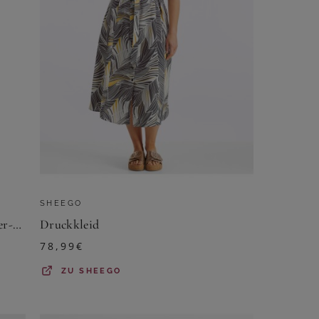
SHEEGO
Sommerkleid mit exotischem Allover-Muster
Druckkleid
78,99
€
ZU
SHEEGO