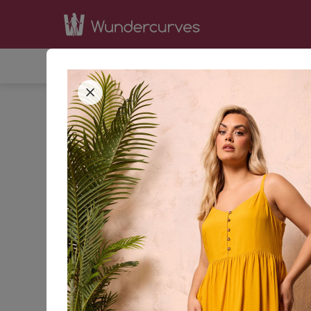
SHOP
INSPIRATION
BE
STARTSEITE
BEKLEIDUNG
KLEIDER
SOMME
S
42
44
GRÖSSE