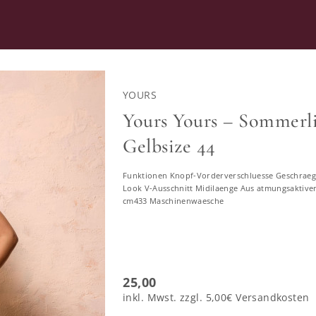
RATUNG
SECOND HAND
YOURS
RKLEIDER
Yours Yours – Sommerli
Gelbsize 44
ommerkleider in großen Größ
Funktionen Knopf-Vorderverschluesse Geschraegte
Look V-Ausschnitt Midilaenge Aus atmungsaktive
585 ERGEBNISSE
cm433 Maschinenwaesche
46
48
50
52
54
56
58
25,00
inkl. Mwst. zzgl.
5,00€
Versandkosten