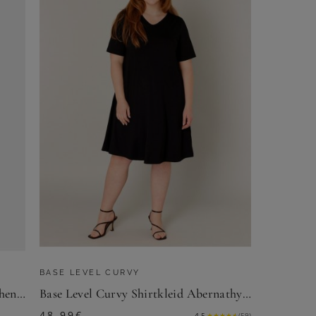
BASE LEVEL CURVY
Jerseykleid mit Bindeband und Taschen - blau / grün / gemustert - Gr. 24 von Goldner Fashion
Base Level Curvy Shirtkleid Abernathy Sommerkleid In leicht ausgestellter Form
48,99
€
4.5
★
★
★
★
★
(
59
)