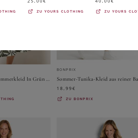
25,00
€
40,00
€
OTHING
ZU
YOURS CLOTHING
ZU
YOURS CLO
BONPRIX
Yours Gestuftes Sommerkleid In Grün Mit Blättern Size 48
18,99
€
OTHING
ZU
BONPRIX