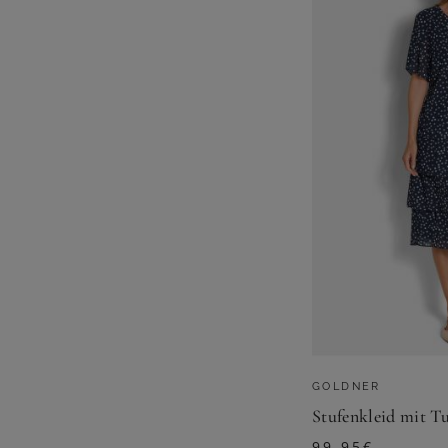
GOLDNER
99,95
€