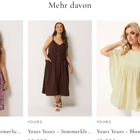
Mehr davon
SHEEGO
Tunikakleid
69,99
€
ZU
SHEEGO
YOURS
YOURS
Yours Yours – Sommerliches Miditrägerkleid In Rosa Mit Blümchenmustersize 50-52
Yours Yours – Sommerkleid In Schokobraun Aus Mulltuchsize 42