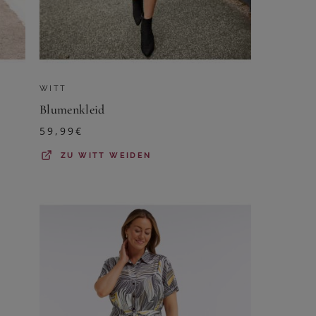
WITT
Blumenkleid
59,99
€
ZU
WITT WEIDEN