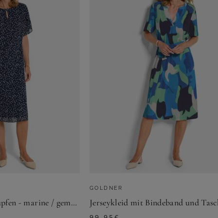
GOLDNER
Stufenkleid mit Tupfen - marine / gemustert - Gr. 19 von Goldner Fashion
99,95
€