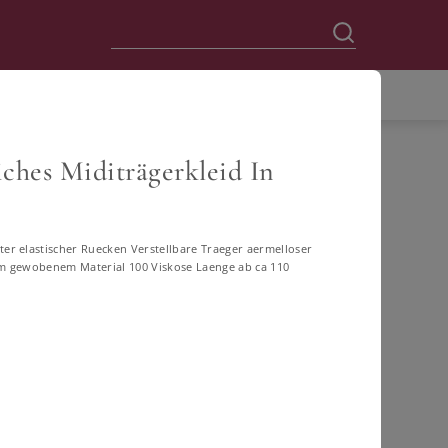
ches Miditrägerkleid In
en
r elastischer Ruecken Verstellbare Traeger aermelloser
m gewobenem Material 100 Viskose Laenge ab ca 110
60
62
64