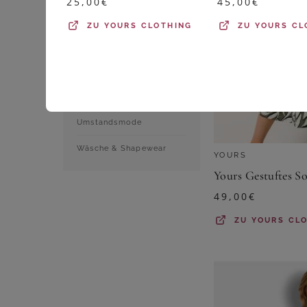
25,00
€
45,00
€
Shirts & Tops
ZU
YOURS CLOTHING
ZU
YOURS CL
Sportbekleidung
Strumpfwaren
Trachtenmode
Umstandsmode
Wäsche & Shapewear
YOURS
49,00
€
ZU
YOURS CL