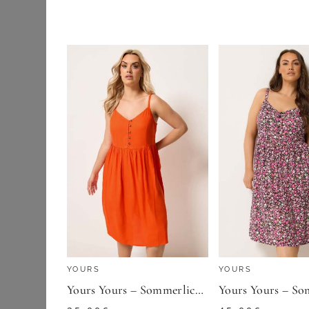
Etuikleider
SHEEGO
Jeanskleider
Sommerkleid
Maxikleider
56,99
€
Midikleider
ZU
SHEEGO
Sommerkleider
Strick- &
Jerseykleider
Wickelkleider
Outdoorbekleidung
Pullover & Strick
YOURS
YOURS
Röcke
Yours Yours – Sommerliches Miditrägerkleid In Orangesize 50-52
Schuhe & Stiefel