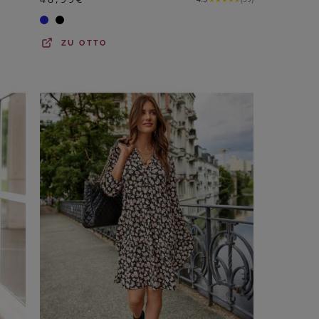
ZU
OTTO