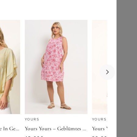
YOURS
Yours Yours – Sommerliches Miditrägerkleid In Gelbsize 44
25,00
€
ZU
YOURS CLOTHING
YOURS
YOURS
Yours Yours – Bluse In Gelb Mit Drapierten Häkelärmelnsize 44
Yours Yours – Geblümtes Minikleid In Rotsize 42