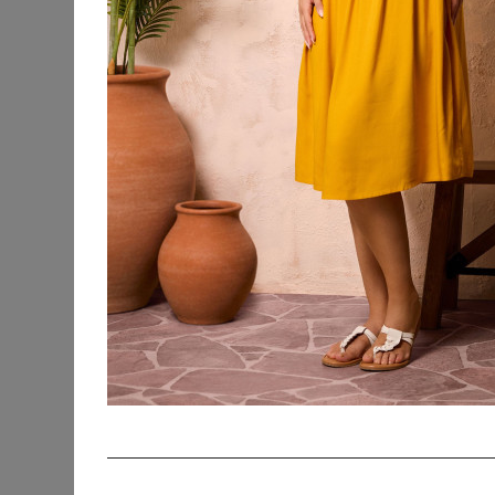
KATEGORIEN
SORTIERUNG
Accessoires
Bademode &
Strandkleidung
Beauty
Blusen & Tuniken
Fanmerchandise
Hosen
Jacken & Mäntel
Jeans
Kleider
Abendkleider
Cocktailkleider