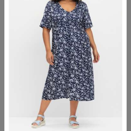
großen Größen
umsehen. Sie sind die etwas
legerere Alternative zu
Abendkleidern in großen
Größen
und meistens nur etwa knielang.
Festival/Hippie-Look
Für diesen Look bieten sich lange Sommerkleider in
großen Größen an, die aus fließenden Stoffen bestehen.
Aber auch kurze Sommerkleider mit bunten Ethno- und
Blumenmuster sind tolle Kleider für diesen Look.
Besonders
Boho-Kleider in großen Größen
und
Wickelkleider
passen perfekt zum Festival-Vibe. Hier gilt
die Devise: Je auffälliger desto besser! Der Fantasie sind
hier keine Grenzen gesetzt, auch bei den Accessoires:
Statement-Ketten mit bunten Perlen, farbenfrohen Federn