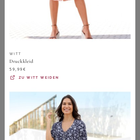
WITT
Druckkleid
59,99
€
ZU
WITT WEIDEN
SHEEGO LOVES MISS GOODLIFE
YOURS
Druckkleid
Yours Yours – Midikleid In Blau Mit Tropenprintsize 50-52
59,99
€
32,00
€
ZU
SHEEGO
ZU
YOURS CLOTHING