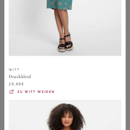
auffällig sein.
Festliche Sommerkleider
Sommerkleider können auch eine gute Wahl für festliche
Anlässe im Sommer sein. Achte auf den richtigen Stoff:
Glänzende Materialien oder raffinierte Details wie
Pailletten machen sich gut für schicke Abende.
WITT
Kombiniere dazu edle Sandalen oder schlichte Pumps.
Druckkleid
Wenn es besonders festlich wird, solltest Du auch auf die
29,99
€
Länge achten. In jedem Fall, ist ein Sommerkleid eine gute
ZU
WITT WEIDEN
Wahl: Gerade in großen Größen punkten die
Sommerkleider durch luftige Schnitte und Stoffe.
Je nachdem wie formell das Event wird, kannst Du
Dich auch mal in unsere Kategorie für
Cocktail in