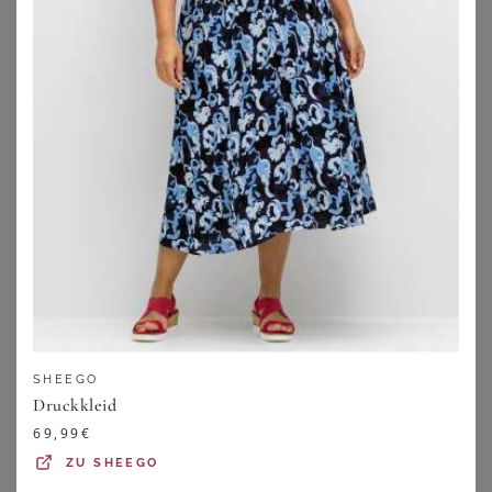
BASE LEVEL CURVY
BONPRIX
Base Level Curvy Shirtkleid Abernathy Sommerkleid In leicht ausgestellter Form
Sommer-Jersey-Kleid mit verstellbaren Trägern
SHEEGO
48,99
€
15,99
€
4.5
★
★
★
★
★
(
59
)
Druckkleid
ZU
BONPRIX
69,99
€
ZU
OTTO
ZU
SHEEGO