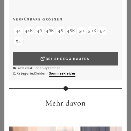
VERFÜGBARE GRÖSSEN
44
44K
46
46K
48
48K
50
50K
52
54
BEI
SHEEGO
KAUFEN
Lieferzeit:
Ende September
Kategorie:
Kleider
>
Sommerkleider
Mehr davon
YOURS
YOURS
Yours Yours – Sommerliches Miditrägerkleid In Gelbsize 44
Yours Gestuftes Sommerkleid In Grün Mit Blättern Size 48
25,00
€
49,00
€
ZU
YOURS CLOTHING
ZU
YOURS CLOTHING