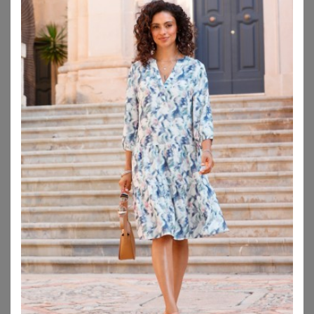
BONPRIX
BONPRIX
Sommer-Tunika-Kleid aus reiner Baumwolle
Blusenkleid aus reinem Leinen
18,99
€
39,99
€
ZU
BONPRIX
ZU
BONPRIX