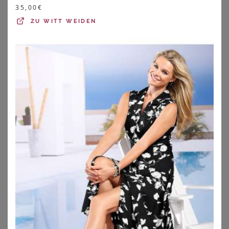
35,00
€
ZU
WITT WEIDEN
SHEEGO
BONPRIX
Stretchkleid
Kleid aus reinem Leinen
23,99
€
58,99
€
ZU
SHEEGO
ZU
BONPRIX
1
2
3
4
5
>