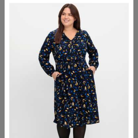
WITT
WITT
Sommerkleid
Blumenkleid
34,99
€
59,99
€
ZU
WITT WEIDEN
ZU
WITT WEIDEN