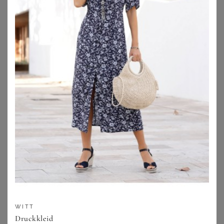
ANISTON PLUS
DORIS STREICH
Aniston PLUS Sommerkleid in Alloverprint
Doris Streich Sommerkleid
33,74
€
143,95
€
3.5
★
★
★
★
★
(
6
)
4.1
★
★
★
★
★
(
9
)
ZU
OTTO
ZU
OTTO
WITT
Druckkleid