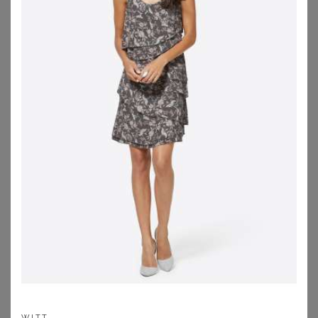
Sommerkleider kombinieren
Welcher Schnitt
Sommerkleider auf Wundercurves
1. Sommerkleider für große Größen
kombinieren
Nicht jedes Sommerkleid wirkt gleich. Alle Kleider haben
ihre besondere Ausstrahlung und diese kannst Du mit
den richtigen Accessoires und Schuhen auch noch
beeinflussen. Auch unsere Sommerkleider für Mollige
sind wahre Alleskönner. Gerade auch schlichte Modelle
kannst Du im Nu umstylen - besonders praktisch für den
Sommerurlaub. Dazu ein schönes
Strandkleid
oder
WITT