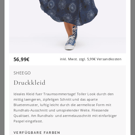
56,99
€
inkl. Mwst. zzgl.
5,99€
Versandkosten
SHEEGO
Druckkleid
Ideales Kleid fuer Traumsommertage! Toller Look durch den
mittig laengeren, zipfeligen Schnitt und das aparte
Bluetenmuster, luftig leicht durch die aermellose Form mit
SHEEGO
SHEEGO
Rundhals-Ausschnitt und umspielender Weite. Fliessende
Sommerkleid
Tunikakleid
Qualitaet. Am Rundhals- und aermelausschnitt mit einfarbiger
Paspel eingefasst.
56,99
€
69,99
€
ZU
SHEEGO
ZU
SHEEGO
VERFÜGBARE FARBEN