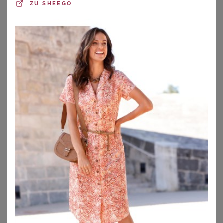
ZU
SHEEGO
BONPRIX
BONPRIX
Jerseykleid mit Volant
Leinenkleid
27,99
€
34,99
€
ZU
BONPRIX
ZU
BONPRIX