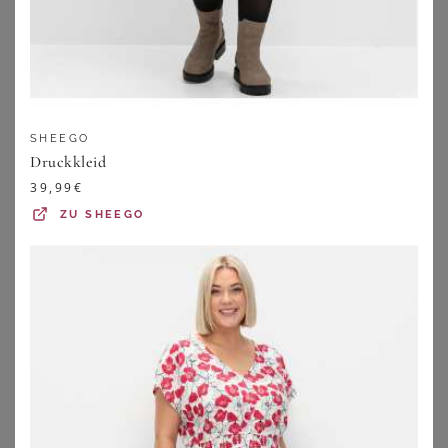
SHEEGO
Druckkleid
39,99
€
ZU
SHEEGO
BONPRIX
VIA APPIA DUE
Sommer-Jersey-Kleid mit verstellbaren Trägern
Sommerkleid mit exotischem Allover-Muster
12,99
€
62,99
€
ZU
BONPRIX
ZU
VIA APPIA