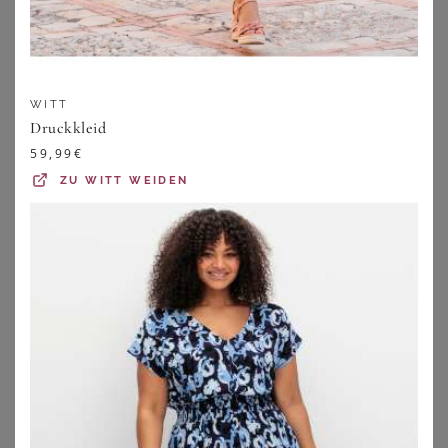
WITT
Druckkleid
59,99
€
ZU
WITT WEIDEN
GOLDNER
GOLDNER
Stufenkleid mit Tupfen - marine / gemustert - Gr. 19 von Goldner Fashion
Jerseykleid mit Bindeband und Taschen - blau / grün / gemustert - Gr. 24 von Goldner Fashion
99,95
€
99,95
€
ZU
ATELIER GOLDNER
ZU
ATELIER GOLDNER