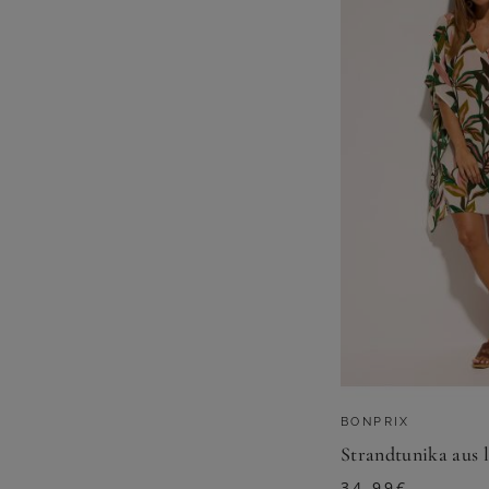
BONPRIX
Strandtunika aus 
34,99
€