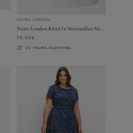
YOURS LONDON
Yours London Kleid In Marineblau Mit Knotendetail Size 50
75,00
€
ZU
YOURS CLOTHING