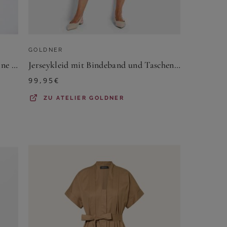
GOLDNER
Kleid mit U-Boot-Ausschnitt - marine / weiß / gemustert - Gr. 23 von Goldner Fashion
Jerseykleid mit Bindeband und Taschen - blau / grün / gemustert - Gr. 24 von Goldner Fashion
99,95
€
ZU
ATELIER GOLDNER