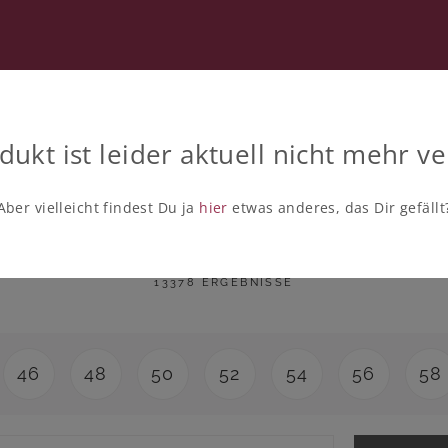
RATUNG
SECOND HAND
dukt ist leider aktuell nicht mehr ve
Aber vielleicht findest Du ja
hier
etwas anderes, das Dir gefällt
Kleider in großen Größen
13378 ERGEBNISSE
46
48
50
52
54
56
58