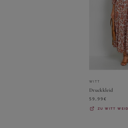
WITT
Druckkleid
59,99
€
ZU
WITT WEI