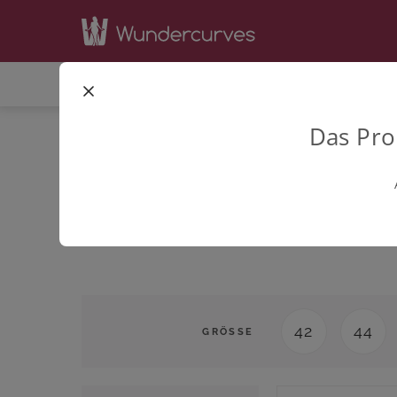
SHOP
INSPIRATION
BE
STARTSEITE
BEKLEIDUNG
KLEIDER
Das Pro
42
44
GRÖSSE