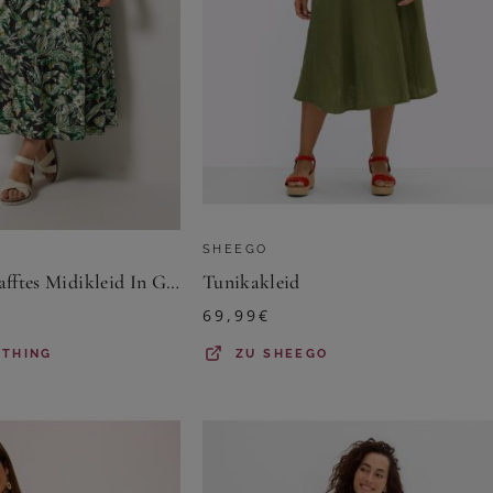
SHEEGO
Yours Yours – Gerafftes Midikleid In Grün Mit Blumenmustersize 48
Tunikakleid
69,99
€
OTHING
ZU
SHEEGO