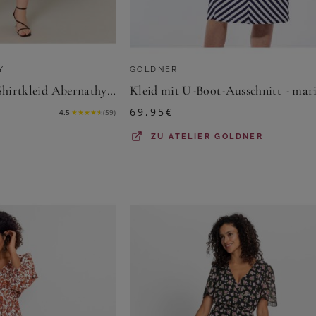
Y
GOLDNER
Base Level Curvy Shirtkleid Abernathy Sommerkleid In leicht ausgestellter Form
69,95
€
4.5
★
★
★
★
★
(
59
)
ZU
ATELIER GOLDNER