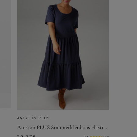
ANISTON PLUS
Aniston PLUS Sommerkleid aus elastischer Jersey-Qualität
20,77
€
4.6
★
★
★
★
★
(
12
)