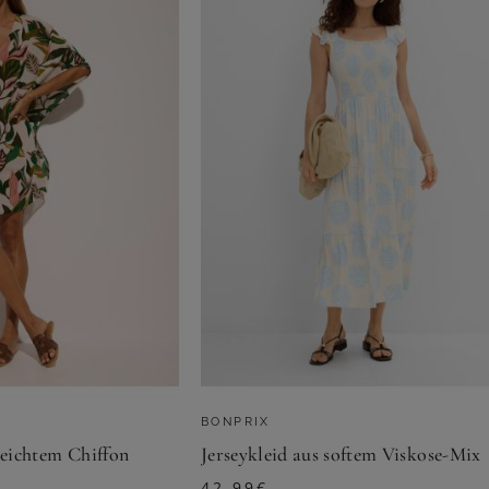
BONPRIX
leichtem Chiffon
Jerseykleid aus softem Viskose-Mix
42,99
€