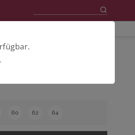
rfügbar.
?
60
62
64