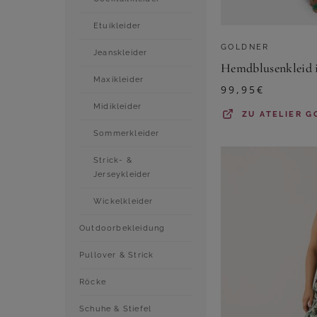
Etuikleider
GOLDNER
Jeanskleider
Maxikleider
99,95
€
Midikleider
ZU
ATELIER G
Sommerkleider
Strick- &
Jerseykleider
Wickelkleider
Outdoorbekleidung
Pullover & Strick
Röcke
Schuhe & Stiefel