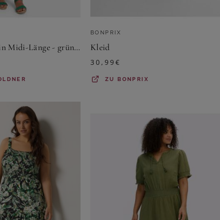
BONPRIX
Hemdblusenkleid in Midi-Länge - grün / gemustert - Gr. 25 von Goldner Fashion
Kleid
30,99
€
OLDNER
ZU
BONPRIX