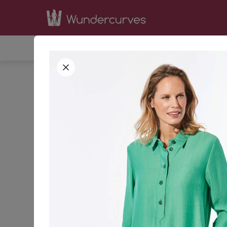
SHOP
INSPIRATION
BE
STARTSEITE
BEKLEIDUNG
KLEIDER
SOMME
S
42
44
GRÖSSE