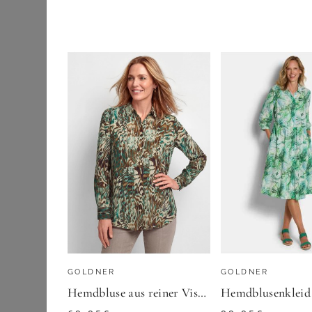
Etuikleider
SHEEGO
Jeanskleider
Sommerkleid
Maxikleider
56,99
€
Midikleider
ZU
SHEEGO
Sommerkleider
Strick- &
Jerseykleider
Wickelkleider
Outdoorbekleidung
Pullover & Strick
GOLDNER
GOLDNER
Röcke
Hemdbluse aus reiner Viskose - graugrün / gemustert - Gr. 23 von Goldner Fashion
Schuhe & Stiefel