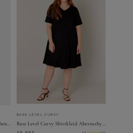
BASE LEVEL CURVY
Jerseykleid mit Bindeband und Taschen - blau / grün / gemustert - Gr. 24 von Goldner Fashion
Base Level Curvy Shirtkleid Abernathy Sommerkleid In leicht ausgestellter Form
48,99
€
4.5
★
★
★
★
★
(
59
)