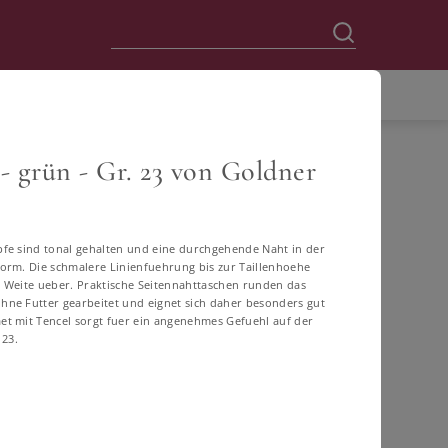
 grün - Gr. 23 von Goldner
en
fe sind tonal gehalten und eine durchgehende Naht in der
orm. Die schmalere Linienfuehrung bis zur Taillenhoehe
ge Weite ueber. Praktische Seitennahttaschen runden das
ohne Futter gearbeitet und eignet sich daher besonders gut
t mit Tencel sorgt fuer ein angenehmes Gefuehl auf der
 23.
60
62
64