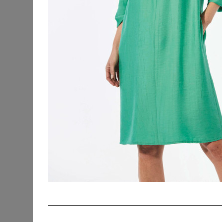
KATEGORIEN
SORTIERUNG
Accessoires
Bademode &
Strandkleidung
Beauty
Blusen & Tuniken
Fanmerchandise
Hosen
Jacken & Mäntel
Jeans
Kleider
Abendkleider
Cocktailkleider