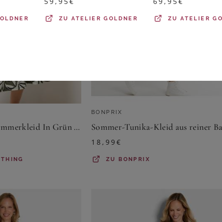
59,95
€
69,95
€
GOLDNER
ZU
ATELIER GOLDNER
ZU
ATELIER G
BONPRIX
Yours Gestuftes Sommerkleid In Grün Mit Blättern Size 48
18,99
€
OTHING
ZU
BONPRIX