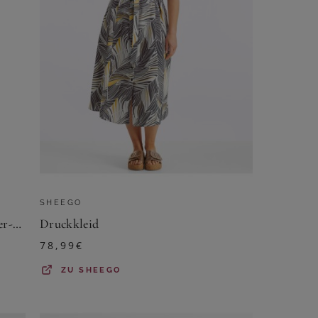
SHEEGO
Sommerkleid mit exotischem Allover-Muster
Druckkleid
78,99
€
ZU
SHEEGO