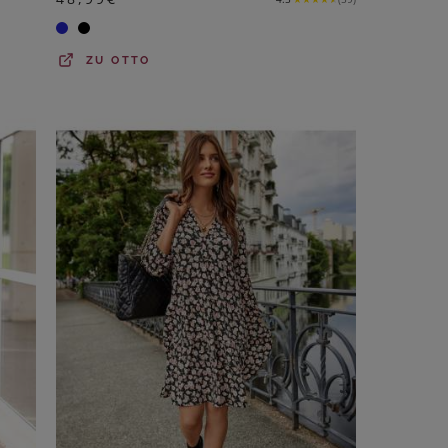
ZU
OTTO