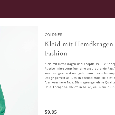
RATUNG
SECOND HAND
GOLDNER
RKLEIDER
Kleid mit Hemdkragen -
Fashion
ommerkleider in großen Größ
Kleid mit Hemdkragen und Knopfleiste: Die Knoep
Rueckenmitte sorgt fuer eine ansprechende Passf
585 ERGEBNISSE
kaschiert geschickt und geht dann in eine laessi
Design perfekt ab. Das kniebedeckende Kleid ist 
fuer waermere Tage. Die trageangenehme Qualitae
Haut. Laenge ca. 102 cm in Gr. 46, ca. 96 cm in Gr.
46
48
50
52
54
56
58
59,95