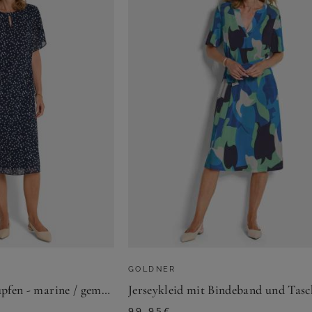
GOLDNER
Stufenkleid mit Tupfen - marine / gemustert - Gr. 19 von Goldner Fashion
99,95
€