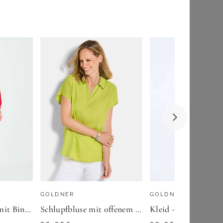
YOURS
Yours Yours – Sommerliches Miditrägerkleid In Gelbsize 44
25,00
€
ZU
YOURS CLOTHING
GOLDNER
GOLDNER
Hemdblusenkleid mit Bindegürtel - rot - Gr. 21 von Goldner Fashion
Schlupfbluse mit offenem Hemdkragen - hellgrün - Gr. 19 von Goldner Fashion