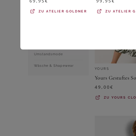
69,95
€
99,95
€
Shirts & Tops
ZU
ATELIER GOLDNER
ZU
ATELIER 
Sportbekleidung
Strumpfwaren
Trachtenmode
Umstandsmode
Wäsche & Shapewear
YOURS
49,00
€
ZU
YOURS CL