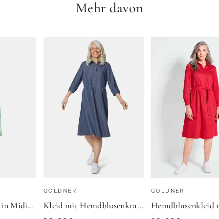
Mehr davon
SHEEGO
Tunikakleid
69,99
€
ZU
SHEEGO
GOLDNER
GOLDNER
Hemdblusenkleid in Midi-Länge - grün / gemustert - Gr. 25 von Goldner Fashion
Kleid mit Hemdblusenkragen - blau - Gr. 23 von Goldner Fashion