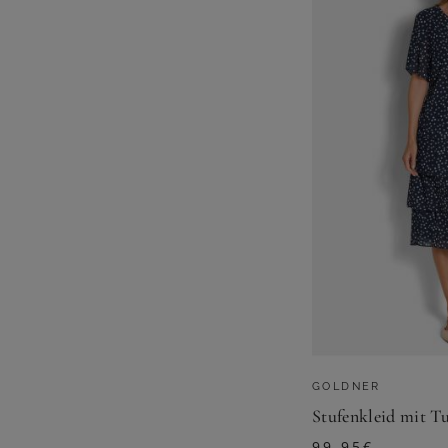
GOLDNER
99,95
€