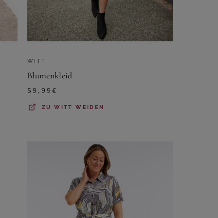
WITT
Blumenkleid
59,99
€
ZU
WITT WEIDEN